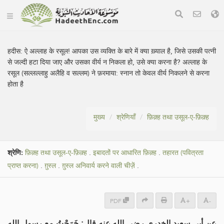
हदीस:
ऐ अल्लाह के रसूल! आपका उस व्यक्ति के बारे में क्या ख़्याल है, जिसे उसकी पत्नी
से जल्दी हटा दिया जाए और उसका वीर्य न निकला हो, उसे क्या करना है? अल्लाह के
रसूल (सल्लल्लाहु अलैहि व सल्लम) ने फ़रमाया: स्नान तो केवल वीर्य निकलने से करना
होता है
मुख्य
श्रेणियाँ
फ़िक़्ह तथा उसूल-ए-फ़िक़्ह
श्रेणि:
फ़िक़्ह तथा उसूल-ए-फ़िक़्ह
.
इबादतों पर आधारित फ़िक़्ह
.
तहारत (पवित्रता
प्राप्त करना)
.
ग़ुस्ल
.
ग़ुस्ल अनिवार्य करने वाली चीज़ें
.
PDF
+
-
عن أبي سعيد الخدري رضي الله عنه قال: خَرَجْتُ مع رسول الله