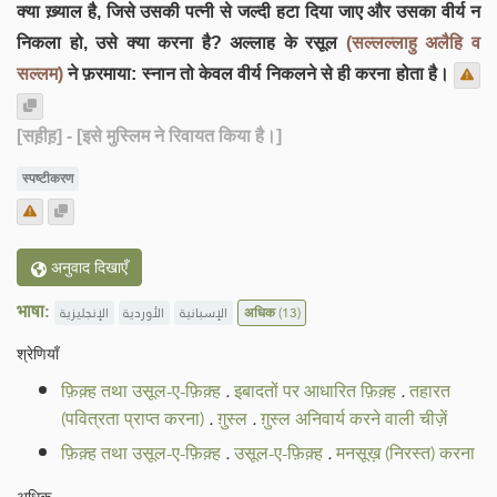
क्या ख़्याल है, जिसे उसकी पत्नी से जल्दी हटा दिया जाए और उसका वीर्य न
निकला हो, उसे क्या करना है? अल्लाह के रसूल
(सल्लल्लाहु अलैहि व
सल्लम)
ने फ़रमाया: स्नान तो केवल वीर्य निकलने से ही करना होता है।
[सह़ीह़]
- [इसे मुस्लिम ने रिवायत किया है।]
स्पष्टीकरण
अनुवाद दिखाएँ
भाषा:
الإنجليزية
الأوردية
الإسبانية
अधिक
(13)
श्रेणियाँ
फ़िक़्ह तथा उसूल-ए-फ़िक़्ह
.
इबादतों पर आधारित फ़िक़्ह
.
तहारत
(पवित्रता प्राप्त करना)
.
ग़ुस्ल
.
ग़ुस्ल अनिवार्य करने वाली चीज़ें
फ़िक़्ह तथा उसूल-ए-फ़िक़्ह
.
उसूल-ए-फ़िक़्ह
.
मनसूख़ (निरस्त) करना
अधिक