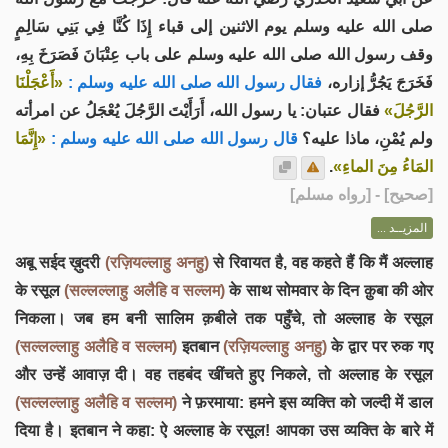
صلى الله عليه وسلم يوم الاثنين إلى قباء إِذَا كُنَّا فِي بَنِي سَالِمٍ
وقف رسول الله صلى الله عليه وسلم على باب عِتْبَانَ فَصَرَخَ بِهِ،
فَخَرَجَ يَجُرُّ إزاره،
فقال رسول الله صلى الله عليه وسلم :
«أَعْجَلْنَا
الرَّجُلَ»
فقال عتبان: يا رسول الله، أَرَأَيْتَ الرَّجُلَ يُعْجَلُ عن امرأته
ولم يُمْنِ، ماذا عليه؟
قال رسول الله صلى الله عليه وسلم :
«إِنَّمَا
.
المَاءُ مِنَ الماءِ»
] - [رواه مسلم]
صحيح
[
المزيــد ...
अबू सईद ख़ुदरी
(रज़ियल्लाहु अनहु)
से रिवायत है, वह कहते हैं कि मैं अल्लाह
के रसूल
(सल्लल्लाहु अलैहि व सल्लम)
के साथ सोमवार के दिन क़ुबा की ओर
निकला। जब हम बनी सालिम क़बीले तक पहुँचे, तो अल्लाह के रसूल
(सल्लल्लाहु अलैहि व सल्लम)
इतबान
(रज़ियल्लाहु अनहु)
के द्वार पर रुक गए
और उन्हें आवाज़ दी। वह तहबंद खींचते हुए निकले, तो अल्लाह के रसूल
(सल्लल्लाहु अलैहि व सल्लम)
ने फ़रमाया: हमने इस व्यक्ति को जल्दी में डाल
दिया है। इतबान ने कहा: ऐ अल्लाह के रसूल! आपका उस व्यक्ति के बारे में