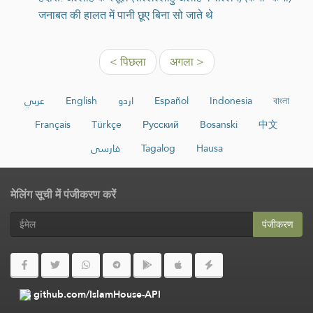
जनाबत की हालत में पानी छूए बिना सो जाते थे
< पिछला
अगला >
عربي
English
اردو
Español
Indonesia
বাংলা
Français
Türkçe
Русский
Bosanski
中文
فارسی
Tagalog
Hausa
मेलिंग सूची में पंजीकरण करें
पंजीकरण
github.com/IslamHouse-API