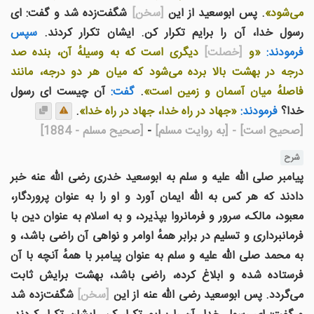
می‌شود»
. پس ابوسعید از این
[سخن]
شگفت‌زده شد و گفت: ای
رسول خدا، آن را برایم تکرار کن. ایشان تکرار کردند.
سپس
فرمودند:
«و
[خصلت]
دیگری است که به وسیلهٔ آن، بنده صد
درجه در بهشت بالا برده می‌شود که میان هر دو درجه، مانند
فاصلهٔ میان آسمان و زمین است»
.
گفت:
آن چیست ای رسول
خدا؟
فرمودند:
«جهاد در راه خدا، جهاد در راه خدا»
.
[صحیح است]
- [به روایت مسلم]
-
[صحیح مسلم - 1884]
شرح
پیامبر صلی الله علیه و سلم به ابوسعید خدری رضی الله عنه خبر
دادند که هر کس به الله ایمان آورد و او را به عنوان پروردگار،
معبود، مالک، سرور و فرمانروا بپذیرد، و به اسلام به عنوان دین با
فرمانبرداری و تسلیم در برابر همهٔ اوامر و نواهی آن راضی باشد، و
به محمد صلی الله علیه و سلم به عنوان پیامبر با همهٔ آنچه با آن
فرستاده شده و ابلاغ کرده، راضی باشد، بهشت برایش ثابت
می‌گردد. پس ابوسعید رضی الله عنه از این
[سخن]
شگفت‌زده شد