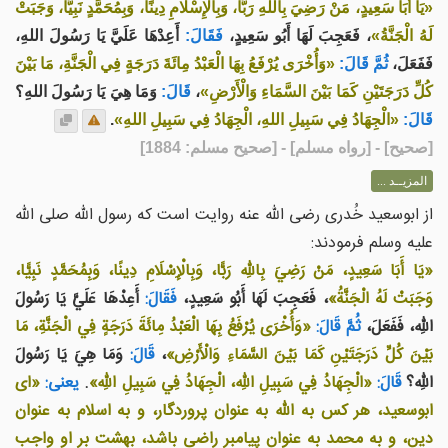
«يَا أَبَا سَعِيدٍ، مَنْ رَضِيَ بِاللهِ رَبًّا، وَبِالْإِسْلَامِ دِينًا، وَبِمُحَمَّدٍ نَبِيًّا، وَجَبَتْ
لَهُ الْجَنَّةُ»
، فَعَجِبَ لَهَا أَبُو سَعِيدٍ،
فَقَالَ:
أَعِدْهَا عَلَيَّ يَا رَسُولَ اللهِ،
فَفَعَلَ،
ثُمَّ قَالَ:
«وَأُخْرَى يُرْفَعُ بِهَا الْعَبْدُ مِائَةَ دَرَجَةٍ فِي الْجَنَّةِ، مَا بَيْنَ
كُلِّ دَرَجَتَيْنِ كَمَا بَيْنَ السَّمَاءِ وَالْأَرْضِ»
،
قَالَ:
وَمَا هِيَ يَا رَسُولَ اللهِ؟
قَالَ:
«الْجِهَادُ فِي سَبِيلِ اللهِ، الْجِهَادُ فِي سَبِيلِ اللهِ»
.
[
صحيح
] - [رواه مسلم] - [صحيح مسلم: 1884]
المزيــد ...
از ابوسعید خُدری رضی الله عنه روایت است که رسول الله صلی الله
علیه وسلم فرمودند:
«يَا أَبَا سَعِيدٍ، مَنْ رَضِيَ بِاللهِ رَبًّا، وَبِالْإِسْلَامِ دِينًا، وَبِمُحَمَّدٍ نَبِيًّا،
وَجَبَتْ لَهُ الْجَنَّةُ»
، فَعَجِبَ لَهَا أَبُو سَعِيدٍ،
فَقَالَ:
أَعِدْهَا عَلَيَّ يَا رَسُولَ
اللهِ، فَفَعَلَ،
ثُمَّ قَالَ:
«وَأُخْرَى يُرْفَعُ بِهَا الْعَبْدُ مِائَةَ دَرَجَةٍ فِي الْجَنَّةِ، مَا
بَيْنَ كُلِّ دَرَجَتَيْنِ كَمَا بَيْنَ السَّمَاءِ وَالْأَرْضِ»
،
قَالَ:
وَمَا هِيَ يَا رَسُولَ
اللهِ؟
قَالَ:
«الْجِهَادُ فِي سَبِيلِ اللهِ، الْجِهَادُ فِي سَبِيلِ اللهِ»
.
یعنی:
«ای
ابوسعید، هر کس به الله به عنوان پروردگار، و به اسلام به عنوان
دین، و به محمد به عنوان پیامبر راضی باشد، بهشت بر او واجب