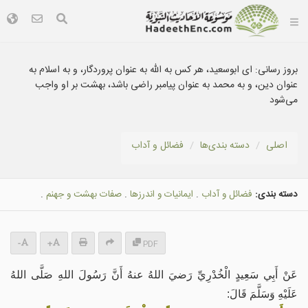
بروز رسانی:
ای ابوسعید، هر کس به الله به عنوان پروردگار، و به اسلام به
عنوان دین، و به محمد به عنوان پیامبر راضی باشد، بهشت بر او واجب
می‌شود
اصلی
دسته بندى‌ها
فضائل و آداب
دسته بندی:
فضائل و آداب
.
ایمانیات و اندرزها
.
صفات بهشت و جهنم
.
-
+
PDF
عَنْ أَبِي سَعِيدٍ الْخُدْرِيِّ رَضيَ اللهُ عنهُ أَنَّ رَسُولَ اللهِ صَلَّى اللهُ
عَلَيْهِ وَسَلَّمَ قَالَ: