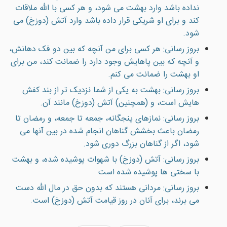
نداده باشد وارد بهشت مى شود، و هر كسى با الله ملاقات
كند و براى او شريكى قرار داده باشد وارد آتش (دوزخ) مى
شود.
بروز رسانی: هر كسى براى من آنچه كه بين دو فک دهانش،
و آنچه كه بين پاهايش وجود دارد را ضمانت كند، من براى
او بهشت را ضمانت مى كنم.
بروز رسانی: بهشت به يكى از شما نزديک تر از بند كفش
هايش است، و (همچنين) آتش (دوزخ) مانند آن.
بروز رسانی: نمازهاى پنجگانه، جمعه تا جمعه، و رمضان تا
رمضان باعث بخشش گناهان انجام شده در بين آنها مى
شود، اگر از گناهان بزرگ دورى شود.
بروز رسانی: آتش (دوزخ) با شهوات پوشيده شده، و بهشت
با سختى ها پوشيده شده است
بروز رسانی: مردانى هستند كه بدون حق در مال الله دست
مى برند، براى آنان در روز قيامت آتش (دوزخ) است.