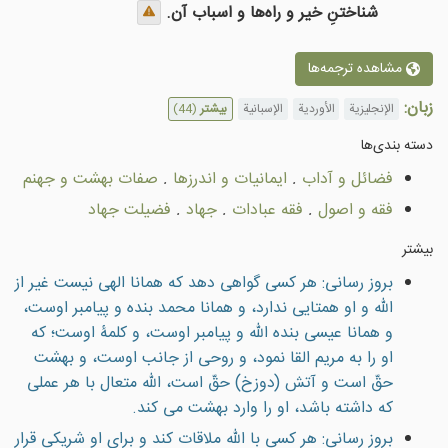
شناختنِ خیر و راه‌ها و اسباب آن.
مشاهده ترجمه‌ها
زبان:
الإنجليزية
الأوردية
الإسبانية
بیشتر
(44)
دسته بندى‌ها
فضائل و آداب
.
ایمانیات و اندرزها
.
صفات بهشت و جهنم
فقه و اصول
.
فقه عبادات
.
جهاد
.
فضيلت جهاد
بیشتر
بروز رسانی: هر كسى گواهی دهد كه همانا الهى نيست غير از
الله و او همتايى ندارد، و همانا محمد بنده و پيامبر اوست،
و همانا عيسى بنده الله و پيامبر اوست، و کلمۀ اوست؛ که
او را به مریم القا نمود، و روحی از جانب اوست، و بهشت
حقّ است و آتش (دوزخ) حقّ است، الله متعال با هر عملی
که داشته باشد، او را وارد بهشت می کند.
بروز رسانی: هر كسى با الله ملاقات كند و براى او شريكى قرار