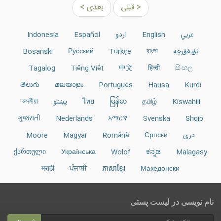
< قبلی
بعدی >
عربي
English
اردو
Español
Indonesia
ئۇيغۇرچە
বাংলা
Türkçe
Русский
Bosanski
Tagalog
Tiếng Việt
中文
हिन्दी
සිංහල
తెలుగు
മലയാളം
Português
Hausa
Kurdî
Kiswahili
தமிழ்
မြန်မာ
ไทย
پښتو
অসমীয়া
ગુજરાતી
Nederlands
አማርኛ
Svenska
Shqip
دری
Српски
Română
Magyar
Moore
ქართული
Українська
Wolof
ಕನ್ನಡ
Malagasy
मराठी
ਪੰਜਾਬੀ
ភាសាខ្មែរ
Македонски
نام نویسی در ليست پستى