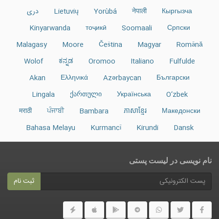
Кыргызча
नेपाली
Yorùbá
Lietuvių
دری
Kinyarwanda
тоҷикӣ
Soomaali
Српски
Malagasy
Moore
Čeština
Magyar
Română
Wolof
ಕನ್ನಡ
Oromoo
Italiano
Fulfulde
Akan
Ελληνικά
Azərbaycan
Български
Lingala
ქართული
Українська
O‘zbek
मराठी
ਪੰਜਾਬੀ
Bambara
ភាសាខ្មែរ
Македонски
Bahasa Melayu
Kurmancî
Kirundi
Dansk
نام نویسی در ليست پستى
ثبت نام