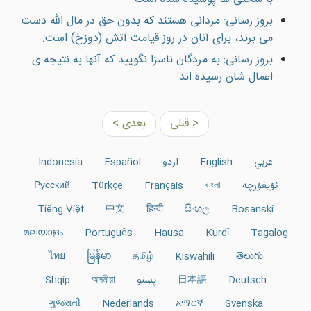
بروز رسانی: مردانى هستند كه بدون حق در مال الله دست
مى برند، براى آنان در روز قيامت آتش (دوزخ) است.
بروز رسانی: به مردگان ناسزا نگوييد که آنها به نتيجه ی
اعمال شان رسيده اند
< قبلی
بعدی >
عربي
English
اردو
Español
Indonesia
ئۇيغۇرچە
বাংলা
Français
Türkçe
Русский
Tiếng Việt
中文
हिन्दी
සිංහල
Bosanski
മലയാളം
Português
Hausa
Kurdî
Tagalog
ไทย
မြန်မာ
தமிழ்
Kiswahili
తెలుగు
Deutsch
日本語
پښتو
অসমীয়া
Shqip
ગુજરાતી
Nederlands
አማርኛ
Svenska