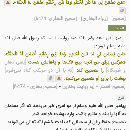
«مَنْ يَضْمَنْ لِي مَا بَيْنَ لَحْيَيْهِ وَمَا بَيْنَ رِجْلَيْهِ أَضْمَنْ لَهُ الْجَنَّةَ»
.
[
صحيح
] - [رواه البخاري] - [صحيح البخاري: 6474]
المزيــد ...
از سهل بن سعد رضی الله عنه روایت است که رسول الله صلی الله
علیه وسلم فرمود:
«مَنْ يَضْمَنْ لِي مَا بَيْنَ لَحْيَيْهِ وَمَا بَيْنَ رِجْلَيْهِ أَضْمَنْ لَهُ الْجَنَّةَ»
:
«هرکس برای من آنچه بین فک‌ها و پاهایش هست
[یعنی دهان
و شرمگاه]
را تضمین کند
[که با آن دو مرتکب گناه نمی‌شود]
بهشت را برای او تضمین می‌کنم»
.
[صحیح است]
- [به روایت بخاری]
-
[صحیح بخاری - 6474]
شرح
پیامبر صلی الله علیه وسلم از دو امری خبر می‌دهد که اگر مسلمان
به آنها پایبند و ملتزم باشد، وارد بهشت خواهد شد.
نخست: حفظ زبان از سخنانی که باعث خشم الله تعالی می‌شوند؛