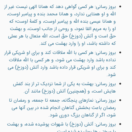
بروز رسانی: هر كسى گواهی دهد كه همانا الهى نيست غير از
الله و او همتايى ندارد، و همانا محمد بنده و پيامبر اوست،
و همانا عيسى بنده الله و پيامبر اوست، و کلمۀ اوست؛ که
او را به مریم القا نمود، و روحی از جانب اوست، و بهشت
حقّ است و آتش (دوزخ) حقّ است، الله متعال با هر عملی
که داشته باشد، او را وارد بهشت می کند.
بروز رسانی: هر كسى با الله ملاقات كند و براى او شريكى قرار
نداده باشد وارد بهشت مى شود، و هر كسى با الله ملاقات
كند و براى او شريكى قرار داده باشد وارد آتش (دوزخ) مى
شود.
بروز رسانی: بهشت به يكى از شما نزديک تر از بند كفش
هايش است، و (همچنين) آتش (دوزخ) مانند آن.
بروز رسانی: نمازهاى پنجگانه، جمعه تا جمعه، و رمضان تا
رمضان باعث بخشش گناهان انجام شده در بين آنها مى
شود، اگر از گناهان بزرگ دورى شود.
بروز رسانی: آتش (دوزخ) با شهوات پوشيده شده، و بهشت
با سختى ها پوشيده شده است