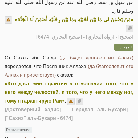
عن سهل بن سعد رضي الله عنه عن رسول الله صلى الله عليه
وسلم قال:
.
«مَنْ يَضْمَنْ لِي مَا بَيْنَ لَحْيَيْهِ وَمَا بَيْنَ رِجْلَيْهِ أَضْمَنْ لَهُ الْجَنَّةَ»
] - [رواه البخاري] - [صحيح البخاري: 6474]
صحيح
[
المزيــد ...
От Сахль ибн Са‘да
(да будет доволен им Аллах)
передаётся, что Посланник Аллаха
(да благословит его
Аллах и приветствует)
сказал:
«Кто даст мне гарантии в отношении того, что у
него между челюстей, и того, что у него между ног,
тому я гарантирую Рай»
.
[Достоверный хадис]
- [Передал аль-Бухари]
-
["Сахих" аль-Бухари - 6474]
Разъяснение