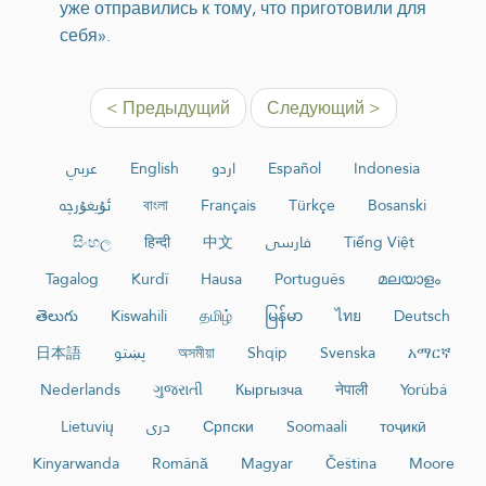
уже отправились к тому, что приготовили для
себя».
< Предыдущий
Следующий >
عربي
English
اردو
Español
Indonesia
ئۇيغۇرچە
বাংলা
Français
Türkçe
Bosanski
සිංහල
हिन्दी
中文
فارسی
Tiếng Việt
Tagalog
Kurdî
Hausa
Português
മലയാളം
తెలుగు
Kiswahili
தமிழ்
မြန်မာ
ไทย
Deutsch
日本語
پښتو
অসমীয়া
Shqip
Svenska
አማርኛ
Nederlands
ગુજરાતી
Кыргызча
नेपाली
Yorùbá
Lietuvių
دری
Српски
Soomaali
тоҷикӣ
Kinyarwanda
Română
Magyar
Čeština
Moore