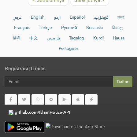
< Sebelumnya
Selanjutnya >
عربي
English
اردو
Español
ئۇيغۇرچە
বাংলা
Français
Türkçe
Русский
Bosanski
සිංහල
हिन्दी
中文
فارسی
Tagalog
Kurdî
Hausa
Português
Registrasi di milis
Daftar
github.com/IslamHouse-API