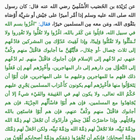
عن بُرَيْدَة بن الحُصَيب الأَسْلَمِيّ رضي الله عنه قال: كان رسول
الله صلى الله عليه وسلم إذا أمَّر أميرًا على جَيْش أو سَرِيَّة أَوْصَاه
بتَقْوَى الله، ومَن معه مِن المسلمين خيرًا،
فقال:
"اغْزُوا بسم الله
في سبيل الله، قاتِلُوا مَن كَفَر بالله، اغْزُوا ولا تَغُلُّوا ولا تَغْدِروا ولا
تُـمَثِّلُوا ولا تَقْتُلُوا وَلِيدًا، وإذا لَقِيتَ عَدُوَّك مِن المشركين فادْعُهم
إلى ثلاث خِصال -أو خِلال-، فأيَّتُهُنَّ ما أجابوك فاقْبَلْ منهم وكُفَّ
عنهم، ثم ادْعُهم إلى الإسلام فإن أجابوك فاقْبَلْ منهم. ثم ادْعُهم
إلى التَّحَوُّل مِن دارهم إلى دار المهاجرين، وأَخْبِرْهم أنهم إن فَعَلُوا
ذلك فلهم ما للمهاجرين وعليهم ما على المهاجرين، فإن أَبَوْا أن
يَتَحَوَّلُوا منها فأَخْبِرْهم أنهم يكونون كأَعْرَاب المسلمين يَجْرِي عليهم
حُكْمُ الله تعالى، ولا يكون لهم في الغَنِيمَة والفَيْء شيءٌ إلا أن
يُجَاهِدُوا مع المسلمين، فإن هم أَبَوْا فاسْأَلْهم الجِزْيَةَ، فإن هم
أجابوك فاقْبَلْ منهم وكُفَّ عنهم، فإن هم أَبَوْا فاستَعِن بالله
وقَاتِلْهم. وإذا حاصَرْتَ أَهْلَ حِصْنٍ فأرادُوك أن تَجْعَلَ لهم ذِمَّةَ الله
وذِمَّةَ نَبِيِّه، فلا تَجْعَلْ لهم ذِمَّةَ الله وذِمَّةَ نَبِيِّه، ولكن اجْعَلْ لهم ذِمَّتَك
وذِمَّةَ أصحابك؛ فإنكم أن تُخْفِرُوا ذِمَمَكم وذِمَّةَ أصحابكم أَهْوَنُ مِن