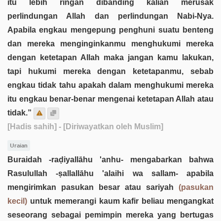
itu lebih ringan dibanding kalian merusak
perlindungan Allah dan perlindungan Nabi-Nya.
Apabila engkau mengepung penghuni suatu benteng
dan mereka menginginkanmu menghukumi mereka
dengan ketetapan Allah maka jangan kamu lakukan,
tapi hukumi mereka dengan ketetapanmu, sebab
engkau tidak tahu apakah dalam menghukumi mereka
itu engkau benar-benar mengenai ketetapan Allah atau
tidak.”
[Hadis sahih]
- [Diriwayatkan oleh Muslim]
Uraian
Buraidah -raḍiyallāhu 'anhu- mengabarkan bahwa
Rasulullah -ṣallallāhu 'alaihi wa sallam- apabila
mengirimkan pasukan besar atau sariyah
(pasukan
kecil)
untuk memerangi kaum kafir beliau mengangkat
seseorang sebagai pemimpin mereka yang bertugas