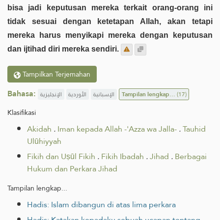
bisa jadi keputusan mereka terkait orang-orang ini
tidak sesuai dengan ketetapan Allah, akan tetapi
mereka harus menyikapi mereka dengan keputusan
dan ijtihad diri mereka sendiri.
Tampilkan Terjemahan
Bahasa:
الإنجليزية
الأوردية
الإسبانية
Tampilan lengkap...
(17)
Klasifikasi
Akidah
.
Iman kepada Allah -'Azza wa Jalla-
.
Tauhid
Ulūhiyyah
Fikih dan Uṣūl Fikih
.
Fikih Ibadah
.
Jihad
.
Berbagai
Hukum dan Perkara Jihad
Tampilan lengkap...
Hadis: Islam dibangun di atas lima perkara
Hadis: Katakan kepadaku sebuah ucapan tentang