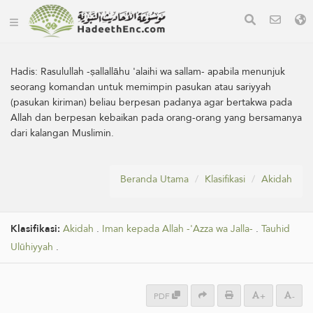
Hadis:
Rasulullah -ṣallallāhu 'alaihi wa sallam- apabila menunjuk
seorang komandan untuk memimpin pasukan atau sariyyah
(pasukan kiriman) beliau berpesan padanya agar bertakwa pada
Allah dan berpesan kebaikan pada orang-orang yang bersamanya
dari kalangan Muslimin.
Beranda Utama
Klasifikasi
Akidah
Klasifikasi:
Akidah
.
Iman kepada Allah -'Azza wa Jalla-
.
Tauhid
Ulūhiyyah
.
PDF
+
-