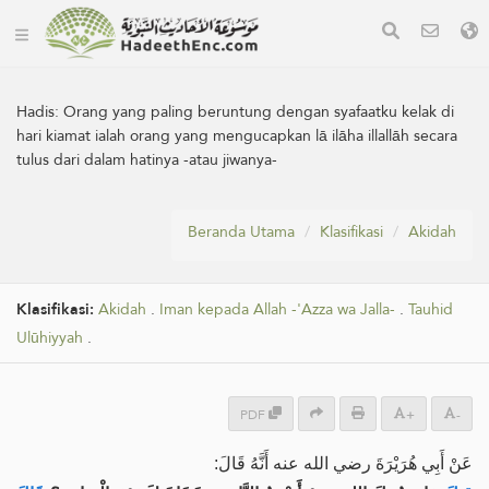
Hadis:
Orang yang paling beruntung dengan syafaatku kelak di
hari kiamat ialah orang yang mengucapkan lā ilāha illallāh secara
tulus dari dalam hatinya -atau jiwanya-
Beranda Utama
Klasifikasi
Akidah
Klasifikasi:
Akidah
.
Iman kepada Allah -'Azza wa Jalla-
.
Tauhid
Ulūhiyyah
.
PDF
+
-
عَنْ أَبِي هُرَيْرَةَ رضي الله عنه أَنَّهُ قَالَ: