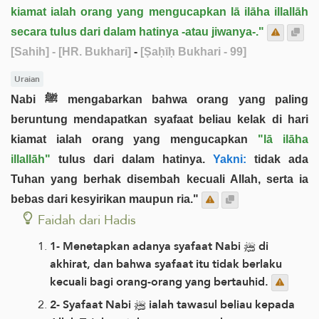
kiamat ialah orang yang mengucapkan lā ilāha illallāh
secara tulus dari dalam hatinya -atau jiwanya-."
[Sahih]
- [HR. Bukhari]
-
[Ṣaḥīḥ Bukhari - 99]
Uraian
Nabi ﷺ mengabarkan bahwa orang yang paling
beruntung mendapatkan syafaat beliau kelak di hari
kiamat ialah orang yang mengucapkan
"lā ilāha
illallāh"
tulus dari dalam hatinya.
Yakni:
tidak ada
Tuhan yang berhak disembah kecuali Allah, serta ia
bebas dari kesyirikan maupun ria."
Faidah dari Hadis
1- Menetapkan adanya syafaat Nabi ﷺ di
akhirat, dan bahwa syafaat itu tidak berlaku
kecuali bagi orang-orang yang bertauhid.
2- Syafaat Nabi ﷺ ialah tawasul beliau kepada