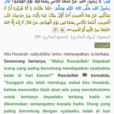
قِيلَ:
يَا رَسُولَ اللهِ، مَنْ أَسْعَدُ النَّاسِ بِشَفَاعَتِكَ يَوْمَ الْقِيَامَةِ؟
قَالَ
رَسُولُ اللهِ صَلَّى اللهُ عَلَيْهِ وَسَلَّمَ:
«لَقَدْ ظَنَنْتُ يَا أَبَا هُرَيْرَةَ أَنْ لَا
يَسْأَلَنِي عَنْ هَذَا الْحَدِيثِ أَحَدٌ أَوَّلُ مِنْكَ؛ لِمَا رَأَيْتُ مِنْ حِرْصِكَ عَلَى
الْحَدِيثِ، أَسْعَدُ النَّاسِ بِشَفَاعَتِي يَوْمَ الْقِيَامَةِ، مَنْ قَالَ لَا إِلَهَ إِلَّا اللهُ
».
خَالِصًا مِنْ قَلْبِهِ أَوْ نَفْسِهِ»
] - [رواه البخاري] - [صحيح البخاري: 99]
صحيح
[
المزيــد ...
Abu Hurairah -raḍiyallāhu 'anhu- meriwayatkan, ia berkata,
Seseorang bertanya,
"Wahai Rasulullah! Siapakah
orang yang paling beruntung mendapatkan syafaatmu
kelak di hari kiamat?"
Rasulullah ﷺ bersabda,
"Sungguh aku telah menduga, wahai Abu Hurairah,
bahwa menurutku tidak akan ada yang mendahuluimu
untuk bertanya kepadaku tentang hadis ini
dikarenakan semangatmu kepada hadis. Orang yang
paling beruntung dengan syafaatku kelak di hari