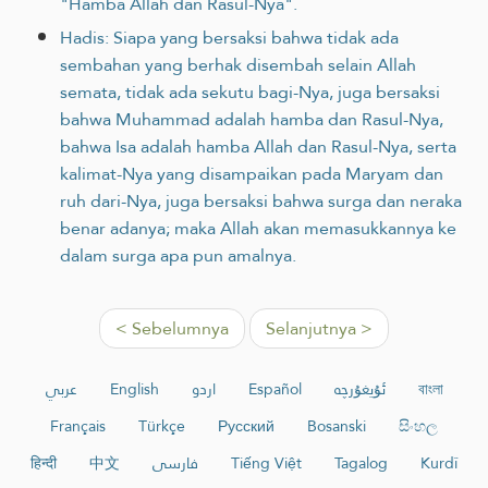
"Hamba Allah dan Rasul-Nya".
Hadis: Siapa yang bersaksi bahwa tidak ada
sembahan yang berhak disembah selain Allah
semata, tidak ada sekutu bagi-Nya, juga bersaksi
bahwa Muhammad adalah hamba dan Rasul-Nya,
bahwa Isa adalah hamba Allah dan Rasul-Nya, serta
kalimat-Nya yang disampaikan pada Maryam dan
ruh dari-Nya, juga bersaksi bahwa surga dan neraka
benar adanya; maka Allah akan memasukkannya ke
dalam surga apa pun amalnya.
< Sebelumnya
Selanjutnya >
عربي
English
اردو
Español
ئۇيغۇرچە
বাংলা
Français
Türkçe
Русский
Bosanski
සිංහල
हिन्दी
中文
فارسی
Tiếng Việt
Tagalog
Kurdî