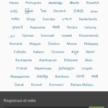
Hausa
Português
മലയാളം
తెలుగు
Kiswahili
தமிழ்
မြန်မာ
ไทย
Deutsch
日本語
پښتو
অসমীয়া
Shqip
Svenska
አማርኛ
Nederlands
ગુજરાતી
Кыргызча
नेपाली
Yorùbá
Lietuvių
دری
Српски
Soomaali
тоҷикӣ
Kinyarwanda
Română
Magyar
Čeština
Moore
Malagasy
Fulfulde
Italiano
Oromoo
ಕನ್ನಡ
Wolof
Български
Azərbaycan
Ελληνικά
Akan
O‘zbek
Українська
ქართული
Lingala
Македонски
ភាសាខ្មែរ
Bambara
ਪੰਜਾਬੀ
मराठी
Dansk
Kirundi
Kurmancî
Bahasa Melayu
Registrasi di milis