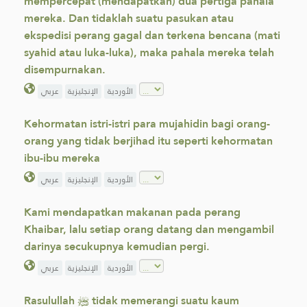
mempercepat (mendapatkan) dua pertiga pahala
mereka. Dan tidaklah suatu pasukan atau
ekspedisi perang gagal dan terkena bencana (mati
syahid atau luka-luka), maka pahala mereka telah
disempurnakan.
الأوردية
الإنجليزية
عربي
Kehormatan istri-istri para mujahidin bagi orang-
orang yang tidak berjihad itu seperti kehormatan
ibu-ibu mereka
الأوردية
الإنجليزية
عربي
Kami mendapatkan makanan pada perang
Khaibar, lalu setiap orang datang dan mengambil
darinya secukupnya kemudian pergi.
الأوردية
الإنجليزية
عربي
Rasulullah ﷺ tidak memerangi suatu kaum