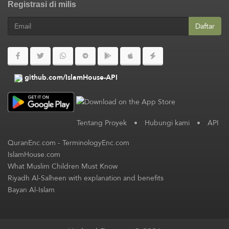
Registrasi di milis
Daftar
github.com/IslamHouse-API
Tentang Proyek
•
Hubungi kami
•
API
QuranEnc.com
-
TerminologyEnc.com
IslamHouse.com
What Muslim Children Must Know
Riyadh Al-Salheen with explanation and benefits
Bayan Al-Islam