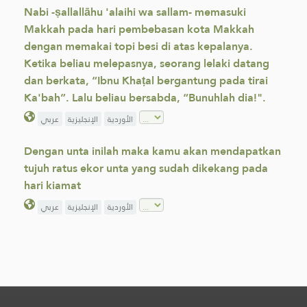
Nabi -ṣallallāhu 'alaihi wa sallam- memasuki
Makkah pada hari pembebasan kota ‎Makkah
dengan memakai topi besi di atas kepalanya.
Ketika beliau melepasnya, seorang lelaki ‎datang
dan berkata, “Ibnu Khaṭal bergantung pada tirai
Ka'bah”. Lalu beliau bersabda, ‎‎“Bunuhlah dia!".‎
الأوردية
الإنجليزية
عربي
Dengan unta inilah maka kamu akan mendapatkan
tujuh ratus ekor unta yang sudah dikekang pada
hari kiamat
الأوردية
الإنجليزية
عربي