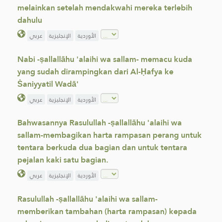
melainkan setelah mendakwahi mereka terlebih
dahulu
الأوردية
الإنجليزية
عربي
Nabi -ṣallallāhu 'alaihi wa sallam- memacu kuda
yang sudah dirampingkan dari Al-Ḥafya ke
Ṡaniyyatil Wadā'
الأوردية
الإنجليزية
عربي
Bahwasannya Rasulullah -ṣallallāhu 'alaihi wa
sallam-membagikan harta rampasan perang untuk
tentara berkuda dua bagian dan untuk tentara
pejalan kaki satu bagian.
الأوردية
الإنجليزية
عربي
Rasulullah -ṣallallāhu 'alaihi wa sallam-
memberikan tambahan (harta rampasan) kepada