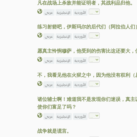
凡在战场上杀敌并能证明者，其战利品归他。
الأوردية
الإنجليزية
عربي
练习射箭吧，伊斯玛尔的后代们（阿拉伯人们
الأوردية
الإنجليزية
عربي
愿真主怜悯穆萨，他受到的伤害比这还要大，
الأوردية
الإنجليزية
عربي
不，我看见他在火狱之中，因为他没有权利（
الأوردية
الإنجليزية
عربي
诸位辅士啊！难道我不是发现你们迷误，真主
使你们富足了吗？
الأوردية
الإنجليزية
عربي
战争就是谎言。