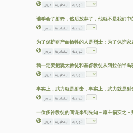
الأوردية
الإنجليزية
عربي
谁学会了射箭，然后放弃了，他就不是我们中
الأوردية
الإنجليزية
عربي
为了保护财产而牺牲的人是烈士；为了保护家
الأوردية
الإنجليزية
عربي
我一定要把犹太教徒和基督教徒从阿拉伯半岛
الأوردية
الإنجليزية
عربي
事实上，武力就是射击，事实上，武力就是射
الأوردية
الإنجليزية
عربي
一位多神教徒的间谍来到先知－愿主福安之－
الأوردية
الإنجليزية
عربي