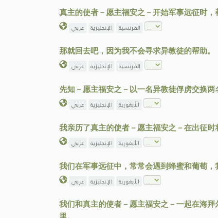
真主的使者－愿主福安之－开始军事远征时，
الفرنسية
الإنجليزية
عربي
那就回去吧，因为我不会寻求异教徒的帮助。
الفرنسية
الإنجليزية
عربي
先知－愿主福安之－以一名异教徒俘虏交换两
الأيغورية
الإنجليزية
عربي
我亲历了真主的使者－愿主福安之－在出征时
الأيغورية
الإنجليزية
عربي
我们在军事远征中，常常会遇到蜂蜜和葡萄，
الأيغورية
الإنجليزية
عربي
我们和真主的使者－愿主福安之－一起在海拜
里。