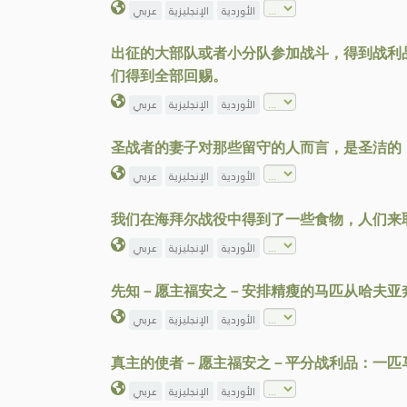
الأوردية
الإنجليزية
عربي
出征的大部队或者小分队参加战斗，得到战利
们得到全部回赐。
الأوردية
الإنجليزية
عربي
圣战者的妻子对那些留守的人而言，是圣洁的
الأوردية
الإنجليزية
عربي
我们在海拜尔战役中得到了一些食物，人们来
الأوردية
الإنجليزية
عربي
先知－愿主福安之－安排精瘦的马匹从哈夫亚
الأوردية
الإنجليزية
عربي
真主的使者－愿主福安之－平分战利品：一匹
الأوردية
الإنجليزية
عربي