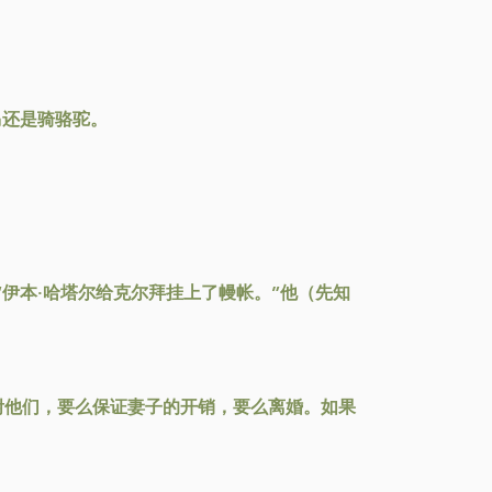
马还是骑骆驼。
伊本·哈塔尔给克尔拜挂上了幔帐。”他（先知
咐他们，要么保证妻子的开销，要么离婚。如果