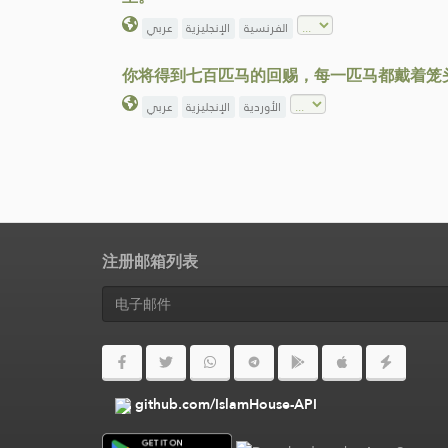
الفرنسية
الإنجليزية
عربي
你将得到七百匹马的回赐，每一匹马都戴着笼
الأوردية
الإنجليزية
عربي
注册邮箱列表
github.com/IslamHouse-API