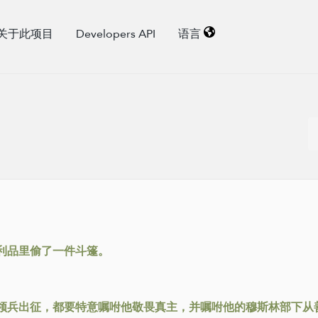
关于此项目
Developers API
语言
利品里偷了一件斗篷。
领兵出征，都要特意嘱咐他敬畏真主，并嘱咐他的穆斯林部下从