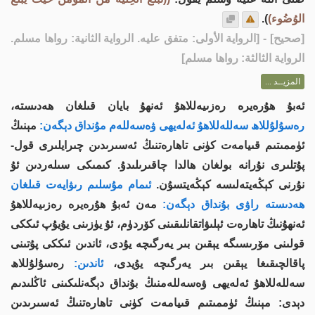
الوُضُوء)
).
[
صحيح
] - [الرواية الأولى: متفق عليه. الرواية الثانية: رواها مسلم.
الرواية الثالثة: رواها مسلم]
المزيــد ...
ئەبۇ ھۇرەيرە رەزىيەللاھۇ ئەنھۇ بايان قىلغان ھەدىستە،
رەسۇلۇللاھ سەللەللاھۇ ئەلەيھى ۋەسەللەم مۇنداق دېگەن:
مېنىڭ
ئۈممىتىم قىيامەت كۈنى تاھارەتنىڭ ئەسىرىدىن چىرايلىرى قول-
پۇتلىرى نۇرانە بولغان ھالدا چاقىرىلىدۇ. كىمىكى سىلەردىن ئۇ
نۇرنى كېڭەيتەلىسە كېڭەيتسۇن.
ئىمام مۇسلىم رىۋايەت قىلغان
ھەدىستە راۋى بۇنداق دېگەن:
مەن ئەبۇ ھۇرەيرە رەزىيەللاھۇ
ئەنھۇنىڭ تاھارەت ئېلىۋاتقانلىقىنى كۆردۈم، ئۇ يۈزىنى يۇيۇپ ئىككى
قولىنى مۆرىسىگە يېقىن بىر يەرگىچە يۇدى، ئاندىن ئىككى پۇتىنى
پاقالچىقىغا يېقىن بىر يەرگىچە يۇيدى،
ئاندىن:
رەسۇلۇللاھ
سەللەللاھۇ ئەلەيھى ۋەسەللەمنىڭ بۇنداق دېگەنلىكىنى ئاڭلىدىم
دېدى: مېنىڭ ئۈممىتىم قىيامەت كۈنى تاھارەتنىڭ ئەسىرىدىن