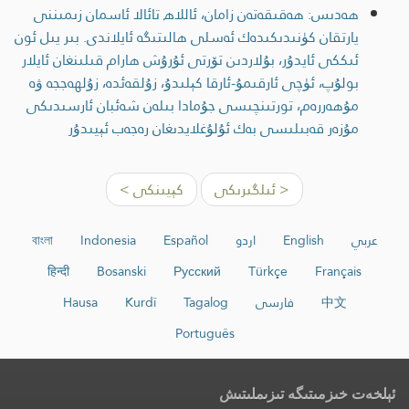
ھەدىس: ھەقىقەتەن زامان، ئاللاھ تائالا ئاسمان زىمىننى
يارتقان كۈنىدىكىدەك ئەسلى ھالىتىگە ئايلاندى. بىر يىل ئون
ئىككى ئايدۇر، بۇلاردىن تۆرتى ئۇرۇش ھارام قىلىنغان ئايلار
بولۇپ، ئۈچى ئارقىمۇ-ئارقا كېلىدۇ، زۇلقەئدە، زۇلھەججە ۋە
مۇھەررەم، تورتىنچىسى جۇمادا بىلەن شەئبان ئارسىدىكى
مۇزەر قەبىلىسى بەك ئۇلۇغلايدىغان رەجەب ئېيىدۇر
< ئىلگىرىكى
كېيىنكى >
عربي
English
اردو
Español
Indonesia
বাংলা
हिन्दी
Bosanski
Русский
Türkçe
Français
中文
فارسی
Tagalog
Kurdî
Hausa
Português
ئېلخەت خىزمىتىگە تىزىملىتىش