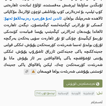
ئۇنىڭدىن ساۋابقا ئېرشىش مەقسىتىدە، ئۇلۇغ ئىبادەت تاھارەتنى
كۆپ ئېلىپ، بۇ ئەزەلارنى كۆپ يۇغانلىقى ئۈچۈن ئۇلارنىڭ مۇكاپاتى
ئالاھىدە شەرەپلىك بولغان.
ئاندىن ئەبۇ ھۇرەيرە رەزىيەللاھۇ ئەنھۇ:
كىمىكى ئۇ نۇرلارنى كېڭەيتەلىسە كېڭەيتسۇن، دېگەن. تاھارەت
ئالغاندا يۇيىدىغان ئەزالارنى كېڭەيتىپ يۇيسا قىيامەت كۈنىدىكى
نۇرىمۇ كېڭىيىدۇ، چۈنكى ئۇ نۇر تاھارەت سۈيى يەتكەن يەرگىچە
ئۇزۇن بولىدۇ. ئەمما شەرىئەت كۆرسەتكەن يۇيۇش، ئىككى قولنى
جەينەككىچە ياكى جەينەكتىن ئازراق ئاشۇرۇپ يۇيۇش، ئىككى
پۇتىنى ئۇشۇققىچە ياكى پاقالچاقتىن بىر ئاز يۇيۇش مانا بۇ
شەرىئەت كۆرسەتكەن چەك، لېكىن پاقالچاق ياكى جەينەك
ئۈستىنى يۇيۇشنى شەرىئەت يولغا قويمىغان
تەرجىمىلەرنى كۆرۈش
تىل:
الإنجليزية
الأوردية
الإسبانية
تېخىمۇ كۆپ
(16)
ئەسەرلەر