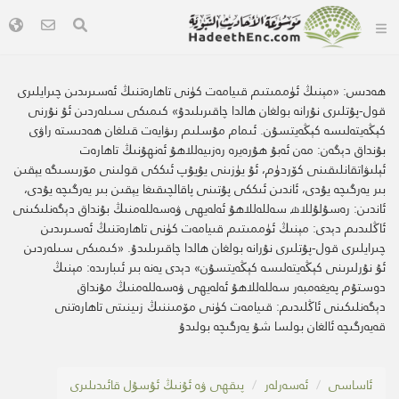
ھەدىس:
«مېنىڭ ئۈممىتىم قىيامەت كۈنى تاھارەتنىڭ ئەسىرىدىن چىرايلىرى
قول-پۇتلىرى نۇرانە بولغان ھالدا چاقىرىلىدۇ» كىمىكى سىلەردىن ئۇ نۇرنى
كېڭەيتەلىسە كېڭەيتسۇن. ئىمام مۇسلىم رىۋايەت قىلغان ھەدىستە راۋى
بۇنداق دېگەن: مەن ئەبۇ ھۇرەيرە رەزىيەللاھۇ ئەنھۇنىڭ تاھارەت
ئېلىۋاتقانلىقىنى كۆردۈم، ئۇ يۈزىنى يۇيۇپ ئىككى قولىنى مۆرىسىگە يېقىن
بىر يەرگىچە يۇدى، ئاندىن ئىككى پۇتىنى پاقالچىقىغا يېقىن بىر يەرگىچە يۇدى،
ئاندىن: رەسۇلۇللاھ سەللەللاھۇ ئەلەيھى ۋەسەللەمنىڭ بۇنداق دېگەنلىكىنى
ئاڭلىدىم دېدى: مېنىڭ ئۈممىتىم قىيامەت كۈنى تاھارەتنىڭ ئەسىرىدىن
چىرايلىرى قول-پۇتلىرى نۇرانە بولغان ھالدا چاقىرىلىدۇ. «كىمىكى سىلەردىن
ئۇ نۇرلىرىنى كېڭەيتەلىسە كېڭەيتسۇن» دېدى يەنە بىر ئىبارىدە: مېنىڭ
دوستۇم پەيغەمبەر سەللەللاھۇ ئەلەيھى ۋەسەللەمنىڭ مۇنداق
دېگەنلىكىنى ئاڭلىدىم: قىيامەت كۈنى مۆمىننىڭ زىينىتى تاھارەتنى
قەيەرگىچە ئالغان بولسا شۇ يەرگىچە بولىدۇ
ئاساسى
ئەسەرلەر
پىقھى ۋە ئۇنىڭ ئۇسۇل قائىدىلىرى