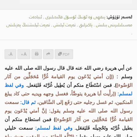
ئەسەر تۈزۈش:
پىقھى ۋە ئۇنىڭ ئۇسۇل قائىدىلىرى
.
ئىبادەت
مەسىلىلىرىنى بىلىش
.
پاكىزلىق
.
تەرەت ئېلىش
.
تەرەت ئېلىشنىڭ پەزىلىتى
.
-
+
PDF
عن أبي هريرة رضي الله عنه قال قال رسول الله صلى الله عليه
وسلم :
((إن أمتي يُدْعَون يوم القيامة غُرًّا مُحَجَلِّين من آثار
الوُضُوء)
). فمن اسْتَطَاع منكم أن يُطِيل غُرَّتَه فَليَفعل.
وفي لفظ
لمسلم:
((رأَيت أبا هريرة يتوضَّأ، فغسل وجهه ويديه حتى كاد يبلغ
المنكبين، ثم غسل رجليه حتى رَفَع إلى السَّاقين،
ثم قال:
سمعت
رسول الله صلى الله عليه وسلم يقول: إنَّ أمتي يُدْعَون يوم
القيامة غُرًّا مُحَجَّلِين من آثار الوُضُوء)
) فمن استطاع منكم أن
يطيل غُرَّتَه وتَحْجِيلَه فَليَفعَل.
وفي لفظ لمسلم:
سمعت خليلي
صلى الله عليه وسلم يقول:
((تَبْلُغ الحِليَة من المؤمن حيث يبلغ