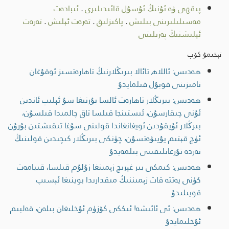
پىقھى ۋە ئۇنىڭ ئۇسۇل قائىدىلىرى
.
ئىبادەت
مەسىلىلىرىنى بىلىش
.
پاكىزلىق
.
تەرەت ئېلىش
.
تەرەت
ئېلىشنىڭ پەزىلىتى
تېخىمۇ كۆپ
ھەدىس: ئاللاھ تائالا بىرىڭلارنىڭ تاھارەتسىز ئوقۇغان
نامىزىنى قوبۇل قىلمايدۇ
ھەدىس: بىرىڭلار تاھارەت ئالسا بۇرنىغا سۇ ئېلىپ ئاندىن
ئۇنى چىقارسۇن، ئىستىنجا قىلسا تاق چالمىدا قىلسۇن،
بىرڭلار ئۇيقۇدىن ئويغانغاندا قولىنى سۇغا تىقىشتىن بۇرۇن
ئۈچ قېتىم يۇيىۋەتسۇن، چۈنكى بىرىڭلار كىچىدىن قولىنىڭ
نەردە تۇرغانلىقىنى بىلمەيدۇ
ھەدىس: كىمكى بىر غېرىچ زېمىنغا زۇلۇم قىلسا، قىيامەت
كۈنى يەتتە قات زېمىننىڭ مىقدارىدا بوينىغا ئېسىپ
قويىلىدۇ
ھەدىس: ئى ئائىشە! ئىككى كۆزۈم ئۇخلىغان بىلەن، قەلبىم
ئۇخلىمايدۇ