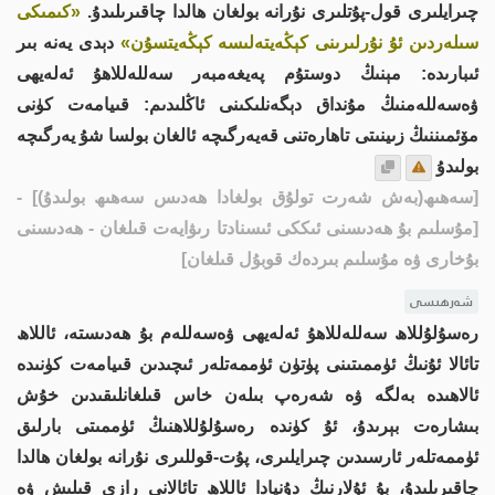
چىرايلىرى قول-پۇتلىرى نۇرانە بولغان ھالدا چاقىرىلىدۇ.
«كىمىكى
سىلەردىن ئۇ نۇرلىرىنى كېڭەيتەلىسە كېڭەيتسۇن»
دېدى يەنە بىر
ئىبارىدە: مېنىڭ دوستۇم پەيغەمبەر سەللەللاھۇ ئەلەيھى
ۋەسەللەمنىڭ مۇنداق دېگەنلىكىنى ئاڭلىدىم: قىيامەت كۈنى
مۆئمىننىڭ زىينىتى تاھارەتنى قەيەرگىچە ئالغان بولسا شۇ يەرگىچە
بولىدۇ
[سەھىھ(بەش شەرت تولۇق بولغادا ھەدىس سەھىھ بولىدۇ)]
-
[مۇسلىم بۇ ھەدىسنى ئىككى ئىسنادتا رىۋايەت قىلغان - ھەدىسنى
بۇخارى ۋە مۇسلىم بىردەك قوبۇل قىلغان]
شەرھىسى
رەسۇلۇللاھ سەللەللاھۇ ئەلەيھى ۋەسەللەم بۇ ھەدىستە، ئاللاھ
تائالا ئۇنىڭ ئۈممىتىنى پۈتۈن ئۈممەتلەر ئىچىدىن قىيامەت كۈنىدە
ئالاھىدە بەلگە ۋە شەرەپ بىلەن خاس قىلغانلىقىدىن خۇش
بىشارەت بېرىدۇ، ئۇ كۈندە رەسۇلۇللاھنىڭ ئۈممىتى بارلىق
ئۈممەتلەر ئارسىدىن چىرايلىرى، پۇت-قوللىرى نۇرانە بولغان ھالدا
چاقىرىلىدۇ، بۇ ئۇلارنىڭ دۇنيادا ئاللاھ تائالانى رازى قىلىش ۋە