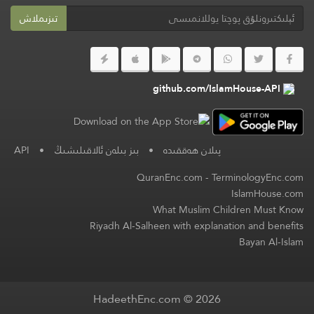
تىزىملاش
github.com/IslamHouse-API
پىلان ھەققىدە
•
بىز بىلەن ئالاقىلىشىڭ
•
API
QuranEnc.com
-
TerminologyEnc.com
IslamHouse.com
What Muslim Children Must Know
Riyadh Al-Salheen with explanation and benefits
Bayan Al-Islam
HadeethEnc.com © 2026