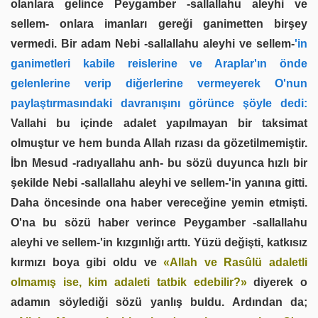
olanlara gelince Peygamber -sallallahu aleyhi ve
sellem- onlara imanları gereği ganimetten birşey
vermedi. Bir adam Nebi -sallallahu aleyhi ve sellem-
'in
ganimetleri kabile reislerine ve Araplar'ın önde
gelenlerine verip diğerlerine vermeyerek O'nun
paylaştırmasındaki davranışını görünce şöyle dedi:
Vallahi bu içinde ada­let yapılmayan bir taksimat
olmuştur ve hem bunda Allah rızası da gözetilmemiştir.
İbn Mesud -radıyallahu anh- bu sözü duyunca hızlı bir
şekilde Nebi -sallallahu aleyhi ve sellem-'in yanına gitti.
Daha öncesinde ona haber vereceğine yemin etmişti.
O'na bu sözü haber verince Peygamber -sallallahu
aleyhi ve sellem-'in kızgınlığı arttı. Yüzü değişti, katkısız
kırmızı boya gibi oldu ve
«Allah ve Rasûlü adaletli
olmamış ise, kim adaleti tatbik edebi­lir?»
diyerek o
adamın söylediği sözü yanlış buldu. Ardından da;