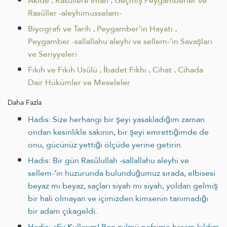
Akide
.
Rasûllere İman
.
Geçmiş Peygamberler ve
Rasûller -aleyhimusselam-
Biyografi ve Tarih
.
Peygamber'in Hayatı
.
Peygamber -sallallahu aleyhi ve sellem-'in Savaşları
ve Seriyyeleri
Fıkıh ve Fıkıh Usûlü
.
İbadet Fıkhı
.
Cihat
.
Cihada
Dair Hükümler ve Meseleler
Daha Fazla
Hadis: Size herhangi bir şeyi yasakladığım zaman
ondan kesinlikle sakının, bir şeyi emrettiğimde de
onu, gücünüz yettiği ölçüde yerine getirin
Hadis: Bir gün Rasûlullah -sallallahu aleyhi ve
sellem-’in huzurunda bulunduğumuz sırada, elbisesi
beyaz mı beyaz, saçları siyah mı siyah, yoldan gelmiş
bir hali olmayan ve içimizden kimsenin tanımadığı
bir adam çıkageldi.
Hadis: «Ey Kullarım! Ben zulmü nefsime haram kıldım