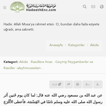
Hadis:
Allah Musa'ya rahmet etsin. O, bundan daha fazla eziyete
uğradı, ama sabretti.
Anasayfa
Kategoriler
Akide
Kategori:
Akide
.
Rasûllere İman
.
Geçmiş Peygamberler ve
Rasûller -aleyhimusselam-
.
PDF
+
-
عن عبد الله بن مسعود رضي الله عنه قال: لما كان يوم حُنين آثر
رسول الله صلى الله عليه وسلم ناسًا في القِسْمَة، فأعطى الأَقْرَع