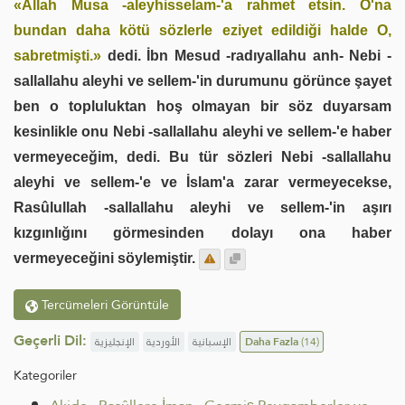
«Allah Musa -aleyhisselam-'a rahmet etsin. O'na
bundan daha kötü sözlerle eziyet edildiği halde O,
sabretmişti.»
dedi. İbn Mesud -radıyallahu anh- Nebi -
sallallahu aleyhi ve sellem-'in durumunu görünce şayet
ben o topluluktan hoş olmayan bir söz duyarsam
kesinlikle onu Nebi -sallallahu aleyhi ve sellem-'e haber
vermeyeceğim, dedi. Bu tür sözleri Nebi -sallallahu
aleyhi ve sellem-'e ve İslam'a zarar vermeyecekse,
Rasûlullah -sallallahu aleyhi ve sellem-'in aşırı
kızgınlığını görmesinden dolayı ona haber
vermeyeceğini söylemiştir.
Tercümeleri Görüntüle
Geçerli Dil:
الإنجليزية
الأوردية
الإسبانية
Daha Fazla
(14)
Kategoriler