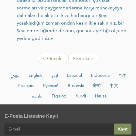
bırakınız. Sizden önceki ümmetleri çok sual
sormaları ve peygamberlerine karşı münakaşaya
dalmaları helak etti. Size herhangi bir şeyi
yasakladığım zaman ondan kesinlikle sakınınız, bir
şeyi emrettiğimde de onu, gücünüz yettiği ölçüde
yerine getiriniz.»
< Önceki
Sonraki >
عربي
English
اردو
Español
Indonesia
বাংলা
Français
Русский
Bosanski
हिन्दी
中文
فارسی
Tagalog
Kurdî
Hausa
E-Posta Listesine Kayıt
Kayıt