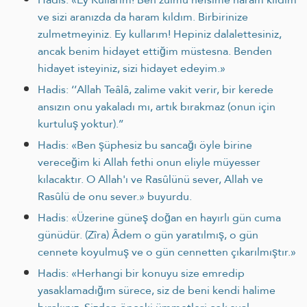
ve sizi aranızda da haram kıldım. Birbirinize
zulmetmeyiniz. Ey kullarım! Hepiniz dalalettesiniz,
ancak benim hidayet ettiğim müstesna. Benden
hidayet isteyiniz, sizi hidayet edeyim.»
Hadis: ‘’Allah Teâlâ, zalime vakit verir, bir kerede
ansızın onu yakaladı mı, artık bırakmaz (onun için
kurtuluş yoktur).’’
Hadis: «Ben şüphesiz bu sancağı öyle birine
vereceğim ki Allah fethi onun eliyle müyesser
kılacaktır. O Allah'ı ve Rasûlünü sever, Allah ve
Rasûlü de onu sever.» buyurdu.
Hadis: «Üzerine güneş doğan en hayırlı gün cuma
günüdür. (Zîra) Âdem o gün yaratılmış, o gün
cennete koyulmuş ve o gün cennetten çıkarılmıştır.»
Hadis: «Herhangi bir konuyu size emredip
yasaklamadığım sürece, siz de beni kendi halime