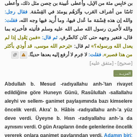
بن حَابِس مئة من الإبل، وأعطى عُيينة بن حِصن مثل ذلك، وأعطى
نَاسًا من أشراف العَرب وآثَرَهُم يومئذ في القِسْمَة.
فقال رجل:
والله إن هذه قِسْمَة ما عُدل فيها، وما أُريد فيها وجه الله،
فقلت:
والله لأُخبرن رسول الله صلى الله عليه وسلم فأتيته فأخبرته بما
قال، فتغير وجهه حتى كان كالصِّرفِ.
ثم قال:
«فمن يَعْدِل إذا لم
يعدل الله ورسوله؟»
ثم قال:
«يَرحم الله موسى، قد أُوذي بأكثر
لا جَرم لا أرفع إليه بعدها حديثًا.
فقلت:
.
من هذا فصبر»
] - [متفق عليه]
صحيح
[
المزيــد ...
Abdullah b. Mesud -radıyallahu anh-'tan rivayet
edildiğine göre Huneyn Günü, Rasûlullah -sallallahu
aleyhi ve sellem- ganimet paylaşımında bazı kimselere
öncelik verdi. Akra' b. Hâbis -radıyallahu anh-'a yüz
deve verdi. Üyeyne b. Hısn -radıyallahu anh-'a da
aynısını verdi. O gün Arapların önde gelenlerine öncelik
vererek onlara ganimet paylarından verdi.
Adamın biri: