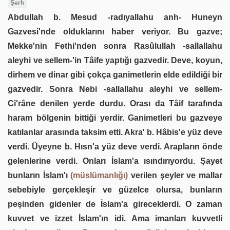
Şerh
Abdullah b. Mesud -radıyallahu anh- Huneyn
Gazvesi'nde olduklarını haber veriyor. Bu gazve;
Mekke'nin Fethi'nden sonra Rasûlullah -sallallahu
aleyhi ve sellem-'in Tâife yaptığı gazvedir. Deve, koyun,
dirhem ve dinar gibi çokça ganimetlerin elde edildiği bir
gazvedir. Sonra Nebi -sallallahu aleyhi ve sellem-
Ci'râne denilen yerde durdu. Orası da Tâif tarafında
haram bölgenin bittiği yerdir. Ganimetleri bu gazveye
katılanlar arasında taksim etti. Akra' b. Hâbis'e yüz deve
verdi. Üyeyne b. Hısn'a yüz deve verdi. Arapların önde
gelenlerine verdi. Onları İslam'a ısındırıyordu. Şayet
bunların İslam'ı
(müslümanlığı)
verilen şeyler ve mallar
sebebiyle gerçekleşir ve güzelce olursa, bunların
peşinden gidenler de İslam'a gireceklerdi. O zaman
kuvvet ve izzet İslam'ın idi. Ama imanları kuvvetli