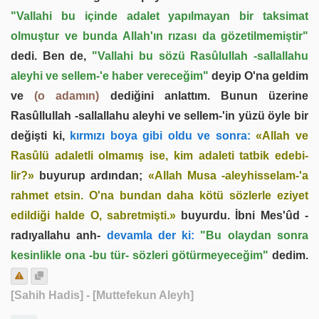
"Vallahi bu içinde ada­let yapılmayan bir taksimat
olmuştur ve bunda Allah'ın rızası da gözetilmemiştir"
dedi. Ben de,
"Vallahi bu sözü Rasûlullah -sallallahu
aleyhi ve sellem-'e haber vereceğim"
deyip O'na geldim
ve
(o adamın)
dediğini anlattım. Bunun üzerine
Rasûllullah -sallallahu aleyhi ve sellem-'in yüzü öyle bir
değişti ki,
kırmızı boya gibi oldu ve sonra:
«Allah ve
Rasûlü adaletli olmamış ise, kim adaleti tatbik edebi­
lir?»
buyurup ardından;
«Allah Musa -aleyhisselam-'a
rahmet etsin. O'na bundan daha kötü sözlerle eziyet
edildiği halde O, sabretmişti.»
bu­yurdu. İbni Mes'ûd -
radıyallahu anh-
devamla der ki:
"Bu olaydan sonra
kesinlikle ona -bu tür- sözleri götürmeyeceğim"
dedim.
[Sahih Hadis]
- [Muttefekun Aleyh]