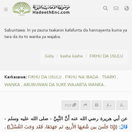
Sabuntawa:
In ya zauna tsakanin kafafunta da hannayenta kuma ya
tara da ita to wanka ya wajaba.
Gida
kashe kashe
FIƘHU DA USULU
Karkasawa:
FIƘHU DA USULU
.
FIƘHU NA IBADA
.
TSARKI
.
WANKA
.
ABUBUWAN DA SUKE WAJABTA WANKA
.
PDF
+
-
عن أبي هريرة رضي الله عنه أَنَّ النَّبِيَّ - صلى الله عليه وسلم -
) .
((إِذَا جَلَسَ بين شُعَبِهَا الأَربع، ثم جَهَدَهَا، فَقَد وَجَبَ الغُسْلُ)
قَالَ: