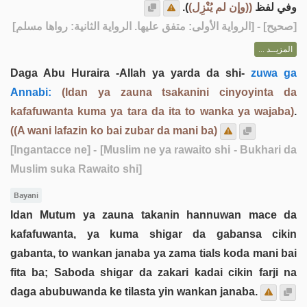
).
((وإن لم يُنْزِل)
وفي لفظ
] - [الرواية الأولى: متفق عليها. الرواية الثانية: رواها مسلم]
صحيح
[
المزيــد ...
Daga Abu Huraira -Allah ya yarda da shi-
zuwa ga
Annabi:
(Idan ya zauna tsakanini cinyoyinta da
kafafuwanta kuma ya tara da ita to wanka ya wajaba)
.
((A wani lafazin ko bai zubar da mani ba)
[Ingantacce ne]
- [Muslim ne ya rawaito shi - Bukhari da
Muslim suka Rawaito shi]
Bayani
Idan Mutum ya zauna takanin hannuwan mace da
kafafuwanta, ya kuma shigar da gabansa cikin
gabanta, to wankan janaba ya zama tials koda mani bai
fita ba; Saboda shigar da zakari kadai cikin farji na
daga abubuwanda ke tilasta yin wankan janaba.