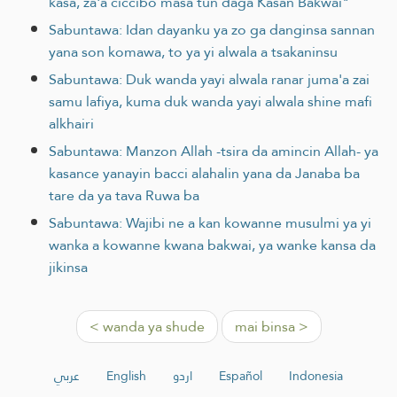
kasa, za'a ciccibo masa tun daga Kasan Bakwai"
Sabuntawa: Idan dayanku ya zo ga danginsa sannan
yana son komawa, to ya yi alwala a tsakaninsu
Sabuntawa: Duk wanda yayi alwala ranar juma'a zai
samu lafiya, kuma duk wanda yayi alwala shine mafi
alkhairi
Sabuntawa: Manzon Allah -tsira da amincin Allah- ya
kasance yanayin bacci alahalin yana da Janaba ba
tare da ya tava Ruwa ba
Sabuntawa: Wajibi ne a kan kowanne musulmi ya yi
wanka a kowanne kwana bakwai, ya wanke kansa da
jikinsa
< wanda ya shude
mai binsa >
عربي
English
اردو
Español
Indonesia