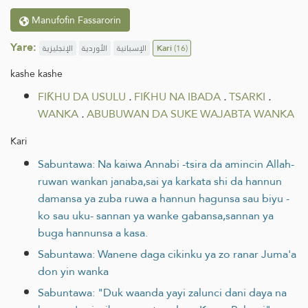
Manufofin Fassarorin
Yare:
الإنجليزية
الأوردية
الإسبانية
Kari
(16)
kashe kashe
FIƘHU DA USULU
.
FIƘHU NA IBADA
.
TSARKI
.
WANKA
.
ABUBUWAN DA SUKE WAJABTA WANKA
Kari
Sabuntawa: Na kaiwa Annabi -tsira da amincin Allah-
ruwan wankan janaba,sai ya karkata shi da hannun
damansa ya zuba ruwa a hannun hagunsa sau biyu -
ko sau uku- sannan ya wanke gabansa,sannan ya
buga hannunsa a kasa.
Sabuntawa: Wanene daga cikinku ya zo ranar Juma'a
don yin wanka
Sabuntawa: "Duk waanda yayi zalunci dani daya na