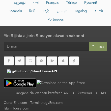
ئۇيغۇرچە
বাংলা
Français
Türkçe
Русский
Bosanski
हिन्दी
中文
فارسی
Tagalog
Kurdî
Português
Yin Rijista a jerin Sunayen akwatin sakonni
Yin rijisa
github.com/IslamHouse-API
Dangane da Wannan katafaren Aiki
•
kirayemu
•
API
QuranEnc.com
-
TerminologyEnc.com
IslamHouse.com