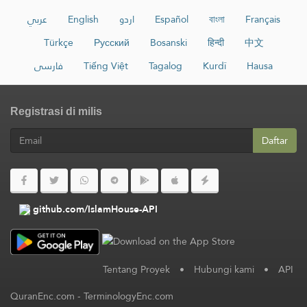
عربي
English
اردو
Español
বাংলা
Français
Türkçe
Русский
Bosanski
हिन्दी
中文
فارسی
Tiếng Việt
Tagalog
Kurdî
Hausa
Registrasi di milis
Daftar
github.com/IslamHouse-API
Tentang Proyek
•
Hubungi kami
•
API
QuranEnc.com
-
TerminologyEnc.com