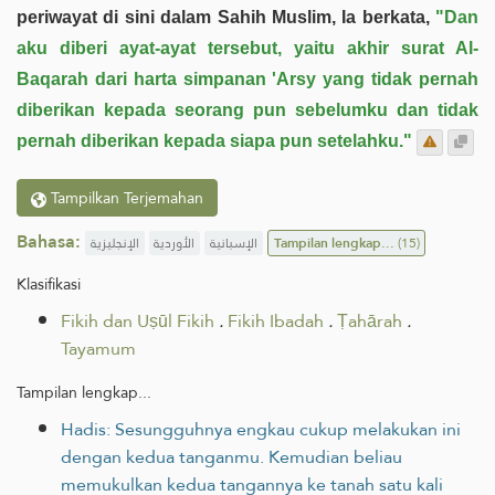
periwayat di sini dalam Sahih Muslim, Ia berkata,
"Dan
aku diberi ayat-ayat tersebut, yaitu akhir surat Al-
Baqarah dari harta simpanan 'Arsy yang tidak pernah
diberikan kepada seorang pun sebelumku dan tidak
pernah diberikan kepada siapa pun setelahku."
Tampilkan Terjemahan
Bahasa:
الإنجليزية
الأوردية
الإسبانية
Tampilan lengkap...
(15)
Klasifikasi
Fikih dan Uṣūl Fikih
.
Fikih Ibadah
.
Ṭahārah
.
Tayamum
Tampilan lengkap...
Hadis: Sesungguhnya engkau cukup melakukan ini
dengan kedua tanganmu. Kemudian beliau
memukulkan kedua tangannya ke tanah satu kali