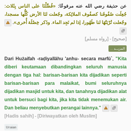
عن حذيفة رضي الله عنه مرفوعًا:
«فُضِّلْنَا على الناس بِثَلاث:
جُعِلَت صُفُوفَنا كصفُوف الملائِكة، وجُعلت لنَا الأرض كُلُّها مسجدا،
.
وجُعلت تُرْبَتُهَا لنا طَهُورا، إذا لم نَجِد الماء. وذَكر خِصْلَة أُخرى»
] - [رواه مسلم]
صحيح
[
المزيــد ...
Dari Hużaifah -raḍiyallāhu 'anhu- secara marfū`,
"Kita
diberi keutamaan dibandingkan seluruh manusia
dengan tiga hal: barisan-barisan kita dijadikan seperti
barisan-barisan para malaikat, bumi seluruhnya
dijadikan masjid untuk kita, dan tanahnya dijadikan alat
untuk bersuci bagi kita, jika kita tidak menemukan air.
Dan beliau menyebutkan perangai lainnya."
[Hadis sahih]
- [Diriwayatkan oleh Muslim]
Uraian