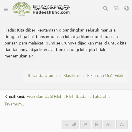
Hadis:
Kita diberi keutamaan dibandingkan seluruh manusia
dengan tiga hal: barisan-barisan kita dijadikan seperti barisan-
barisan para malaikat, bumi seluruhnya dijadikan masjid untuk kita,
dan tanahnya dijadikan alat bersuci bagi kita, jika tidak
menemukan air.
Beranda Utama
Klasifikasi
Fikih dan Uṣūl Fikih
Klasifikasi:
Fikih dan Uṣūl Fikih
.
Fikih Ibadah
.
Ṭahārah
.
Tayamum
.
PDF
+
-