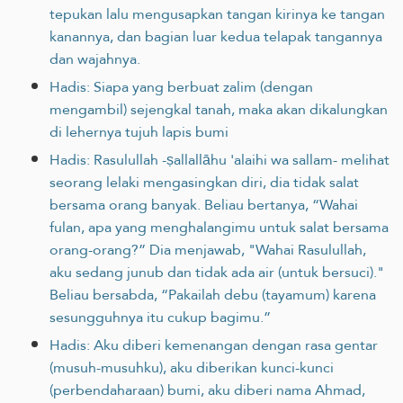
tepukan lalu mengusapkan tangan kirinya ke tangan
kanannya, dan bagian luar kedua telapak tangannya
dan wajahnya.
Hadis: Siapa yang berbuat zalim (dengan
mengambil) sejengkal tanah, maka akan dikalungkan
di lehernya tujuh lapis bumi
Hadis: Rasulullah -ṣallallāhu 'alaihi wa sallam- melihat
seorang lelaki mengasingkan diri, dia tidak salat
bersama orang banyak. Beliau bertanya, “Wahai
fulan, apa yang menghalangimu untuk salat bersama
orang-orang?” Dia menjawab, "Wahai Rasulullah,
aku sedang junub dan tidak ada air (untuk bersuci)."
Beliau bersabda, “Pakailah debu (tayamum) karena
sesungguhnya itu cukup bagimu.”
Hadis: Aku diberi kemenangan dengan rasa gentar
(musuh-musuhku), aku diberikan kunci-‎kunci
(perbendaharaan) bumi, aku diberi nama Ahmad,