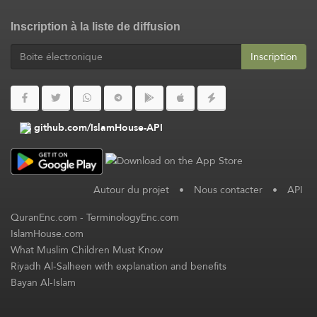
Inscription à la liste de diffusion
Inscription
github.com/IslamHouse-API
Autour du projet
•
Nous contacter
•
API
QuranEnc.com
-
TerminologyEnc.com
IslamHouse.com
What Muslim Children Must Know
Riyadh Al-Salheen with explanation and benefits
Bayan Al-Islam