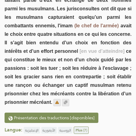
faisant partie d'eux en échange de deux hommes
parmi les musulmans. Les jurisconsultes ont dit que si
les musulmans capturaient quelqu'un parmi les
combattants ennemis, l'imam
(le chef de l'armée)
avait
le choix entre quatre situations en ce qui les concerne.
Il s'agit bien entendu d'un choix en fonction des
intérêts et d'un effort personnel
[en vue d'atteindre]
ce
qui constitue le mieux et non d'un choix guidé par les
passions : soit les tuer ; soit les réduire à l'esclavage ;
soit les gracier sans rien en contrepartie ; soit établir
une rançon ou échanger un captif musulman retenu
prisonnier chez les mécréants contre la libération d'un
prisonnier mécréant.
Présentation des traductions [disponibles]
Langue:
الإنجليزية
الأيغورية
الروسية
Plus
(7)