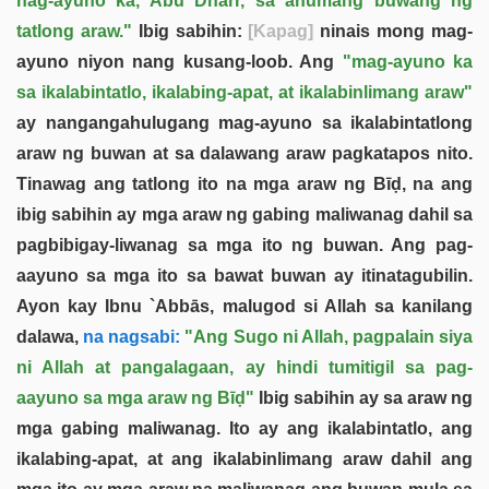
nag-ayuno ka, Abū Dharr, sa anumang buwang ng
tatlong araw."
Ibig sabihin:
[Kapag]
ninais mong mag-
ayuno niyon nang kusang-loob. Ang
"mag-ayuno ka
sa ikalabintatlo, ikalabing-apat, at ikalabinlimang araw"
ay nangangahulugang mag-ayuno sa ikalabintatlong
araw ng buwan at sa dalawang araw pagkatapos nito.
Tinawag ang tatlong ito na mga araw ng Bīḍ, na ang
ibig sabihin ay mga araw ng gabing maliwanag dahil sa
pagbibigay-liwanag sa mga ito ng buwan. Ang pag-
aayuno sa mga ito sa bawat buwan ay itinatagubilin.
Ayon kay Ibnu `Abbās, malugod si Allah sa kanilang
dalawa,
na nagsabi:
"Ang Sugo ni Allah, pagpalain siya
ni Allah at pangalagaan, ay hindi tumitigil sa pag-
aayuno sa mga araw ng Bīḍ"
Ibig sabihin ay sa araw ng
mga gabing maliwanag. Ito ay ang ikalabintatlo, ang
ikalabing-apat, at ang ikalabinlimang araw dahil ang