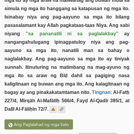
mga ito ay mga araw na maliwanag ang buwan mula sa
simula ng mga ito hanggang sa katapusan ng mga ito.
Isinabay niya ang pag-aayuno sa mga ito bilang
pasasalamant kay Allah pagkataas-taas Niya. Ang sabi
niyang
"sa pananatili ni sa paglalakbay"
ay
nangangahulugang ipinagpatuloy niya ang pag-
aayuno sa mga ito, nanatili man sa bahay o
naglalakbay. Ang pag-aayuno sa mga ito ay tiniyak
sunnah. Itinuturing na matimbang na mag-ayuno ng
mga ito sa araw ng Bīḍ dahil sa pagiging nasa
kaligitnaan ng buwan ang mga ito. Ang kalagitnaan ng
bagay ay ang pinakakatamtaman nito.
Tingnan:
Al-Fatḥ
227/4, Mirqāh Al-Mafātīḥ 566/4, Fayḍ Al-Qadīr 395/1, at
Dalīl Al-Fāliḥīn 72/7.
Ang Paglalahad ng mga Salin