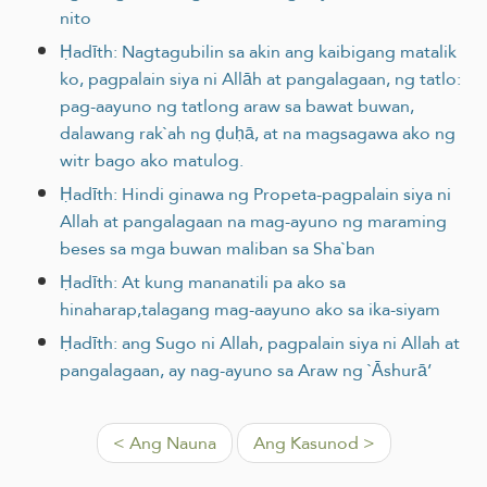
nito
Ḥadīth: Nagtagubilin sa akin ang kaibigang matalik
ko, pagpalain siya ni Allāh at pangalagaan, ng tatlo:
pag-aayuno ng tatlong araw sa bawat buwan,
dalawang rak`ah ng ḍuḥā, at na magsagawa ako ng
witr bago ako matulog.
Ḥadīth: Hindi ginawa ng Propeta-pagpalain siya ni
Allah at pangalagaan na mag-ayuno ng maraming
beses sa mga buwan maliban sa Sha`ban
Ḥadīth: At kung mananatili pa ako sa
hinaharap,talagang mag-aayuno ako sa ika-siyam
Ḥadīth: ang Sugo ni Allah, pagpalain siya ni Allah at
pangalagaan, ay nag-ayuno sa Araw ng `Āshurā’
< Ang Nauna
Ang Kasunod >