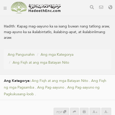
Ḥadīth:
Kapag mag-aayuno ka sa isang buwan nang tatlong araw,
mag-ayuno ka sa ikalabintatlo, ikalabing-apat, at ikalabinlimang
araw.
Ang Pangunahin
Ang mga Kategorya
Ang Fiqh at ang mga Batayan Nito
Ang Kategorya:
Ang Fiqh at ang mga Batayan Nito
.
Ang Fiqh
ng mga Pagsamba
.
Ang Pag-aayuno
.
Ang Pag-aayuno ng
Pagkukusang-loob
.
PDF
+
-