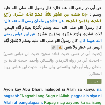
عن أبي ذر رضي الله عنه قال: قال رسول الله صلى الله عليه
وسلم :
«إِذَا صُمْتَ مِنَ الشَّهْرِ ثَلاَثاً، فَصُمْ ثَلاَثَ عَشْرَةَ، وَأرْبَعَ
عن قتادة بن ملحان رضي الله عنه قال:
.
عَشْرَةَ، وَخَمْسَ عَشْرَةَ»
كانَ رسولُ اللهِ صلى الله عليه وسلم يَأمُرُنَا بِصِيَامِ أيَّامِ البِيضِ:
ثَلاثَ عَشْرَةَ، وَأرْبَعَ عَشْرَةَ، وَخَمْسَ عَشْرَةَ.
عن ابن عباس رضي
الله عنهما قال:
كانَ رسولُ اللهِ صلى الله عليه وسلم لاَ يُفْطِرُ أيَّامَ
البِيضِ في حَضَرٍ وَلاَ سَفَرٍ.
]
حديث أبي ذر حسن. حديث قتادة صحيح. حديث ابن عباس حسن
[
- [حديث أبي ذر رواه الترمذي والنسائي وأحمد. حديث قتادة بن
ملحان رواه أبو داود والنسائي وابن ماجه. حديث ابن عباس رواه
النسائي]
المزيــد ...
Ayon kay Abū Dharr, malugod si Allah sa kanya,
na
nagsabi:
"Nagsabi ang Sugo ni Allah,
pagpalain siya ni
Allah at pangalagaan:
Kapag mag-aayuno ka sa isang