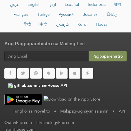
عربي
English
اردو
Español
Indonesia
বাংলা
Français
Türkçe
Русский
Bosanski
සිංහල
हिन्दी
中文
فارسی
Kurdî
Hausa
Ang Pagpaparehistro sa Mailing List
Pagpaparehistro
github.com/IslamHouse-API
Tungkol sa Proyekto
•
Makipag-ugnayan sa amin
•
API
QuranEnc.com
-
TerminologyEnc.com
IslamHouse.com