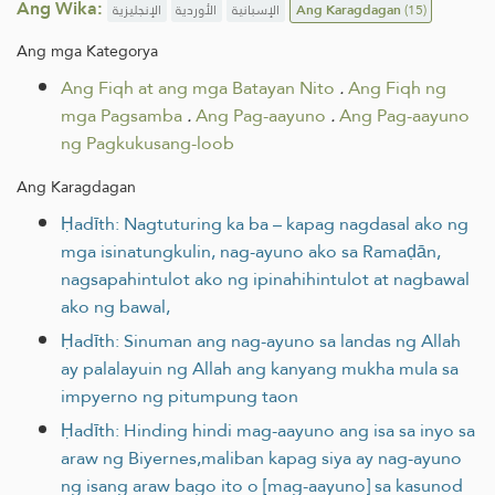
Ang Wika:
الإنجليزية
الأوردية
الإسبانية
Ang Karagdagan
(15)
Ang mga Kategorya
Ang Fiqh at ang mga Batayan Nito
.
Ang Fiqh ng
mga Pagsamba
.
Ang Pag-aayuno
.
Ang Pag-aayuno
ng Pagkukusang-loob
Ang Karagdagan
Ḥadīth: Nagtuturing ka ba – kapag nagdasal ako ng
mga isinatungkulin, nag-ayuno ako sa Ramaḍān,
nagsapahintulot ako ng ipinahihintulot at nagbawal
ako ng bawal,
Ḥadīth: Sinuman ang nag-ayuno sa landas ng Allah
ay palalayuin ng Allah ang kanyang mukha mula sa
impyerno ng pitumpung taon
Ḥadīth: Hinding hindi mag-aayuno ang isa sa inyo sa
araw ng Biyernes,maliban kapag siya ay nag-ayuno
ng isang araw bago ito o [mag-aayuno] sa kasunod