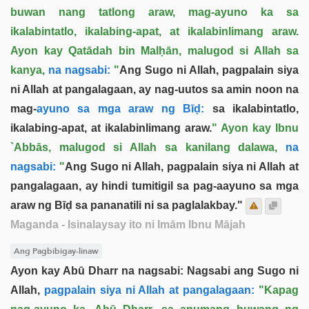
buwan nang tatlong araw, mag-ayuno ka sa
ikalabintatlo, ikalabing-apat, at ikalabinlimang araw.
Ayon kay Qatādah bin Malḥān, malugod si Allah sa
kanya,
na nagsabi:
"
Ang Sugo ni Allah, pagpalain siya
ni Allah at pangalagaan, ay nag-uutos sa amin noon na
mag-
ayuno sa mga araw ng Bīḍ:
sa ikalabintatlo,
ikalabing-apat, at ikalabinlimang araw.
" Ayon kay Ibnu
`Abbās, malugod si Allah sa kanilang dalawa,
na
nagsabi:
"
Ang Sugo ni Allah, pagpalain siya ni Allah at
pangalagaan, ay hindi tumitigil sa pag-aayuno sa mga
araw ng Bīḍ sa pananatili ni sa paglalakbay."
Maganda
- Isinalaysay ito ni Imām Ibnu Mājah
Ang Pagbibigay-linaw
Ayon kay Abū Dharr na nagsabi: Nagsabi ang Sugo ni
Allah,
pagpalain siya ni Allah at pangalagaan:
"Kapag