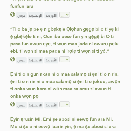
funfun lára
الأوردية
الإنجليزية
عربي
“Ti o ba jẹ pe ẹ n gbẹkẹle Ọlọhun gẹgẹ bi o ti yẹ ki
ẹ gbẹkẹle E ni, Oun iba pese fun yin gẹ́gẹ́ bí O ti
pese fun awọn ẹyẹ, ti wọn maa jade ni owurọ pẹlu
ebi, ti wọn si maa pada ni irọlẹ ti wọn si ti yó.”
الأوردية
الإنجليزية
عربي
Ẹni ti o n gun nkan ni o maa salamọ si ẹni ti o n rin,
ẹni ti o n rin ni o máa salamọ si ẹni ti o jokoo, awọn
ti onka wọn kere ni wọ́n maa salamọ si awọn ti
onka wọn pọ
الأوردية
الإنجليزية
عربي
Ẹ̀yin ẹrusin Mi, Emi ṣe abosi ni eewọ fun ara Mi,
Mo si ṣe e ni eewọ laarin yin, ẹ ma ṣe abosi si ara