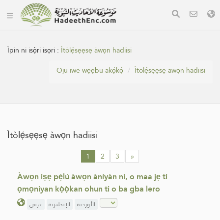
Ìpin ni isọ̀rí isọri :
Ìtòlẹ́sẹẹsẹ àwọn hadiisi
Ojú ìwé wẹẹbu àkọ́kọ́
Ìtòlẹ́sẹẹsẹ àwọn hadiisi
Ìtòlẹ́sẹẹsẹ àwọn hadiisi
1
2
3
»
Àwọn iṣẹ pẹ̀lú àwọn àníyàn ni, o maa jẹ ti
ọmọniyan kọ̀ọ̀kan ohun ti o ba gba lero
الأوردية
الإنجليزية
عربي