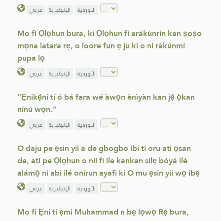
الأوردية
الإنجليزية
عربي
Mo fi Ọlọhun bura, ki Ọlọhun fi arákùnrin kan ṣoṣo
mọna latara rẹ, o loore fun ẹ ju ki o ni ràkúnmí
pupa lọ
الأوردية
الإنجليزية
عربي
“Ẹnikẹ́ni tí ó bá fara wé àwọn ènìyàn kan jẹ́ ọ̀kan
nínú wọn.”
الأوردية
الإنجليزية
عربي
O daju pe ẹsin yii a de gbogbo ibi tí oru ati ọsan
de, ati pe Ọlọhun o nii fi ile kankan silẹ bóyá ilé
alámọ̀ ni abi ilé onírun ayafi ki O mu ẹsin yii wọ ibẹ
الأوردية
الإنجليزية
عربي
Mo fi Ẹni ti ẹmi Muhammad n bẹ lọwọ Rẹ bura,