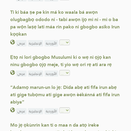
Ti ki báa ṣe pe kin má ko waala bá awọn
olugbagbọ ododo ni - tabi awọn ijọ mi ni - mi o ba
pa wọ́n laṣẹ lati máa rin pako ni gbogbo asiko Irun
kọọkan
الأوردية
الإنجليزية
عربي
Ẹtọ ni lori gbogbo Musulumi ki o wẹ ni ọjọ kan
ninu gbogbo ọjọ meje, ti yio wẹ ori rẹ ati ara rẹ
الأوردية
الإنجليزية
عربي
“Adamọ marun-un lo jẹ: Dida abẹ ati fifa irun abẹ
ati gige tubọmu ati gige awọn èékánná ati fifa irun
abiya”
الأوردية
الإنجليزية
عربي
Mo jẹ ọkùnrin kan ti o maa n da atọ ireke