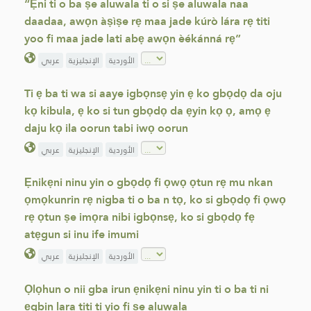
“Ẹni ti o ba ṣe aluwala ti o si ṣe aluwala naa
daadaa, awọn àṣìṣe rẹ maa jade kúrò lára rẹ titi
yoo fi maa jade lati abẹ awọn èékánná rẹ”
الأوردية
الإنجليزية
عربي
Ti ẹ ba ti wa si aaye igbọnsẹ yin ẹ ko gbọdọ da oju
kọ kibula, ẹ ko si tun gbọdọ da ẹyin kọ ọ, amọ ẹ
daju kọ ila oorun tabi iwọ oorun
الأوردية
الإنجليزية
عربي
Ẹnikẹni ninu yin o gbọdọ fi ọwọ ọtun rẹ mu nkan
ọmọkunrin rẹ nigba ti o ba n tọ, ko si gbọdọ fi ọwọ
rẹ ọtun ṣe imọra nibi igbọnsẹ, ko si gbọdọ fẹ
atẹgun si inu ife imumi
الأوردية
الإنجليزية
عربي
Ọlọhun o nii gba irun ẹnikẹni ninu yin ti o ba ti ni
ẹgbin lara titi ti yio fi ṣe aluwala