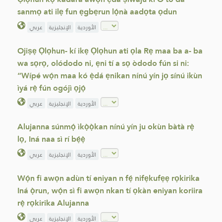
sanmọ ati ilẹ fun ẹgbẹrun lọ́nà aadọta ọdun
الأوردية
الإنجليزية
عربي
Ojiṣẹ Ọlọhun- kí ikẹ Ọlọhun ati ọla Rẹ maa ba a- ba
wa sọrọ, olódodo ni, ẹni tí a sọ òdodo fún si ni:
“Wípé wọ́n maa kó ẹ̀dá ẹnikan nínú yín jọ sínú ikùn
ìyá rẹ̀ fún ogójì ọjọ́
الأوردية
الإنجليزية
عربي
Alujanna súnmọ́ ìkọ̀ọ̀kan nínú yín ju okùn bàtà rẹ̀
lọ, Iná naa sì rí bẹ́ẹ̀
الأوردية
الإنجليزية
عربي
Wọ́n fi awọn adùn tí eniyan n fẹ́ nifẹkufẹẹ rọkirika
Iná ọ̀run, wọ́n sì fi awọn nkan tí ọkàn eniyan koriira
rẹ̀ rọkirika Alujanna
الأوردية
الإنجليزية
عربي