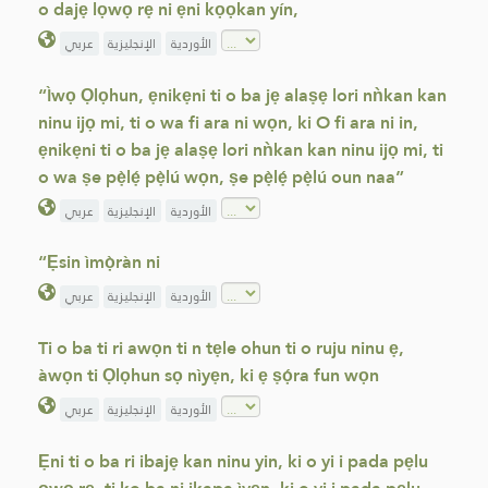
o dajẹ lọwọ rẹ ni ẹni kọọkan yín,
الأوردية
الإنجليزية
عربي
“Ìwọ Ọlọhun, ẹnikẹni ti o ba jẹ alaṣẹ lori nǹkan kan
ninu ijọ mi, ti o wa fi ara ni wọn, ki O fi ara ni in,
ẹnikẹni ti o ba jẹ alaṣẹ lori nǹkan kan ninu ijọ mi, ti
o wa ṣe pẹ̀lẹ́ pẹ̀lú wọn, ṣe pẹ̀lẹ́ pẹ̀lú oun naa”
الأوردية
الإنجليزية
عربي
“Ẹsin ìmọ̀ràn ni
الأوردية
الإنجليزية
عربي
Ti o ba ti ri awọn ti n tẹle ohun ti o ruju ninu ẹ,
àwọn ti Ọlọhun sọ nìyẹn, ki ẹ ṣọ́ra fun wọn
الأوردية
الإنجليزية
عربي
Ẹni ti o ba ri ibajẹ kan ninu yin, ki o yi i pada pẹlu