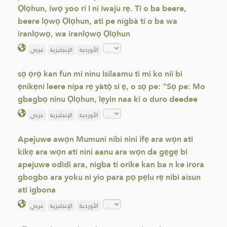
Ọlọhun, iwọ yoo ri I ni iwaju rẹ. Ti o ba beere,
beere lọwọ Ọlọhun, ati pe nígbà tí o ba wa
iranlọwọ, wa iranlọwọ Ọlọhun
الأوردية
الإنجليزية
عربي
sọ ọrọ kan fun mi ninu Isilaamu ti mi ko nii bi
ẹnikẹni leere nípa rẹ yàtọ̀ si ẹ, o sọ pe: "Sọ pe: Mo
gbagbọ ninu Ọlọhun, lẹyin naa ki o duro deedee
الأوردية
الإنجليزية
عربي
Apejuwe awọn Mumuni nibi nini ifẹ ara wọn ati
kikẹ ara wọn ati nini aanu ara wọn da gẹgẹ bi
apejuwe odidi ara, nigba ti orike kan ba n ke irora
gbogbo ara yoku ni yio para pọ pẹlu rẹ nibi aisun
ati igbona
الأوردية
الإنجليزية
عربي