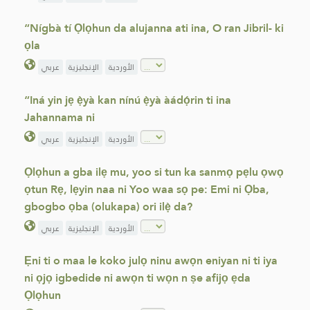
“Nígbà tí Ọlọhun da alujanna ati ina, O ran Jibril- ki
ọla
الأوردية
الإنجليزية
عربي
“Iná yin jẹ ẹ̀yà kan nínú ẹ̀yà àádọ́rin ti ina
Jahannama ni
الأوردية
الإنجليزية
عربي
Ọlọhun a gba ilẹ mu, yoo si tun ka sanmọ pẹlu ọwọ
ọtun Rẹ, lẹyin naa ni Yoo waa sọ pe: Emi ni Ọba,
gbogbo ọba (olukapa) ori ilẹ̀ da?
الأوردية
الإنجليزية
عربي
Ẹni ti o maa le koko julọ ninu awọn eniyan ni ti iya
ni ọjọ igbedide ni awọn ti wọn n ṣe afijọ ẹda
Ọlọhun