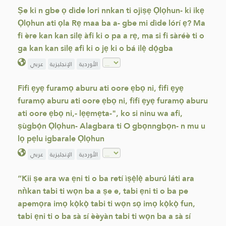
Ṣe ki n gbe ọ dìde lori nnkan ti ojiṣẹ Ọlọhun- ki ikẹ
Ọlọhun ati ọla Rẹ maa ba a- gbe mi dìde lórí ẹ? Ma
fi ère kan kan silẹ àfi ki o pa a rẹ, ma si fi sàréè ti o
ga kan kan silẹ afi ki o jẹ ki o bá ilẹ̀ dọ́gba
الأوردية
الإنجليزية
عربي
Fifi ẹyẹ furamọ aburu ati oore ẹbọ ni, fifi ẹyẹ
furamọ aburu ati oore ẹbọ ni, fifi ẹyẹ furamọ aburu
ati oore ẹbọ ni,- lẹẹmẹta-", ko si ninu wa afi,
ṣùgbọ́n Ọlọhun- Alagbara ti O gbọnngbọn- n mu u
lọ pẹlu igbarale Ọlọhun
الأوردية
الإنجليزية
عربي
“Kii ṣe ara wa ẹni ti o ba retí ìṣẹ̀lẹ̀ aburú láti ara
nǹkan tabi ti wọn ba a ṣe e, tabi ẹni ti o ba pe
apemọra imọ kọ̀kọ̀ tabi ti wọn sọ imọ kọ̀kọ̀ fun,
tabi ẹni ti o ba sà sí èèyàn tabi ti wọn ba a sà sí