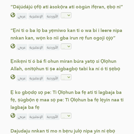
“Dájúdájú ọfọ̀ ati àsokọ́ra ati oògùn ifẹran, ẹbọ ni”
الأوردية
الإنجليزية
عربي
“Ẹni ti o ba lọ ba yẹmiwo kan ti o wa bi i leere nipa
nnkan kan, wọn ko nii gba irun rẹ fun ogoji ọjọ”
الأوردية
الإنجليزية
عربي
Ẹnikẹni tí ó bá fi ohun miran búra yatọ si Ọlọhun
Allah, onitọhun ti ṣe aigbagbọ tabi ka ní ó ti ṣẹbọ
الأوردية
الإنجليزية
عربي
Ẹ ko gbọdọ sọ pe: Ti Ọlọhun ba fẹ ati ti lagbaja ba
fẹ, ṣùgbọ́n ẹ maa sọ pe: Ti Ọlọhun ba fẹ lẹyin naa ti
lagbaja ba fẹ
الأوردية
الإنجليزية
عربي
Dajudaju nnkan ti mo n bẹru julọ nipa yin ni ẹbọ