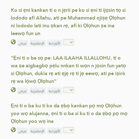
Ko si ẹni kankan ti o n jẹrii pe ko si ẹni ti ijọsin tọ si
lododo afi Allahu, ati pe Muhammad ojiṣẹ Ọlọhun
ni lododo lati inu ọkan rẹ, afi ki Ọlọhun ṣe ina
leewọ fun un
الأوردية
الإنجليزية
عربي
“Ẹni ti o ba sọ pe: LAA ILAAHA ILLALLOHU, ti o
wa ṣe aigbagbọ pẹlu nnkan ti wọn n jọsin fun yatọ
si Ọlọhun, dukia rẹ ati ẹjẹ rẹ ti jẹ eewọ, ati pe ìṣirò
rẹ wa lọ́wọ́ Ọlọhun”
الأوردية
الإنجليزية
عربي
Ẹni ti o ba ku ti ko da ẹbọ kankan pọ mọ Ọlọhun
yoo wọ alujanna, ẹni ti o ba si ku ti o da ẹbọ pọ mọ
Ọlọhun yoo wọ ina
الأوردية
الإنجليزية
عربي