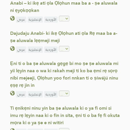
Anabi – ki ikẹ ati ọla Ọlọhun maa ba a - ṣe aluwala
ni ẹyọkọọkan
الأوردية
الإنجليزية
عربي
Dajudaju Anabi- ki ikẹ Ọlọhun ati ọla Rẹ maa ba a-
ṣe aluwala lẹẹmeji meji
الأوردية
الإنجليزية
عربي
Ẹni ti o ba ṣe aluwala gẹgẹ bi mo ṣe ṣe aluwala mi
yii lẹyin naa o wa ki rakah meji ti ko ba ẹmi rẹ sọrọ
nibi mejeeji, Ọlọhun yoo fori nnkan ti o ṣíwájú ninu
ẹṣẹ rẹ jin in
الأوردية
الإنجليزية
عربي
Ti ẹnikẹni ninu yin ba ṣe aluwala ki o ya fi omi si
imu rẹ lẹyin naa ki o fin in síta, ẹni ti o ba fẹ fi okuta
mọra ki o ya ṣe e ni witiri