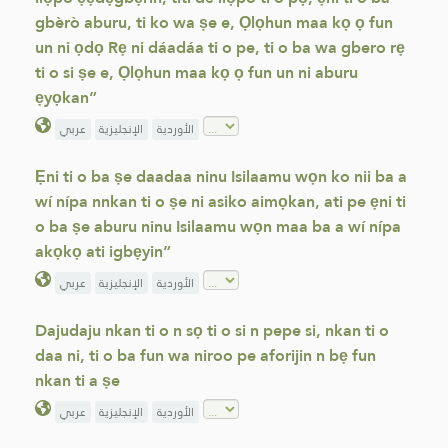
gbèrò aburu, ti ko wa ṣe e, Ọlọhun maa kọ ọ fun
un ni ọdọ Rẹ ni dáadáa ti o pe, ti o ba wa gbero rẹ
ti o si ṣe e, Ọlọhun maa kọ ọ fun un ni aburu
ẹyọkan”
الأوردية
الإنجليزية
عربي
Ẹni ti o ba ṣe daadaa ninu Isilaamu wọn ko nii ba a
wí nípa nnkan ti o ṣe ni asiko aimọkan, ati pe ẹni ti
o ba ṣe aburu ninu Isilaamu wọn maa ba a wí nípa
akọkọ ati igbẹyin”
الأوردية
الإنجليزية
عربي
Dajudaju nkan ti o n sọ ti o si n pepe si, nkan ti o
daa ni, ti o ba fun wa niroo pe aforijin n bẹ fun
nkan ti a ṣe
الأوردية
الإنجليزية
عربي