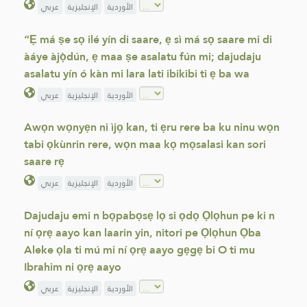
الأوردية
الإنجليزية
عربي
“Ẹ má ṣe sọ ilé yín di saare, ẹ sì má sọ saare mi di
àáye àjọ̀dún, ẹ maa ṣe asalatu fún mi; dajudaju
asalatu yín ó kàn mi lara lati ibikibi ti ẹ ba wa
الأوردية
الإنجليزية
عربي
Awọn wọnyẹn ni ìjọ kan, ti ẹru rere ba ku ninu wọn
tabi ọkùnrin rere, wọn maa kọ mọsalasi kan sori
saare rẹ
الأوردية
الإنجليزية
عربي
Dajudaju emi n bọpabọsẹ lọ si ọdọ Ọlọhun pe ki n
ní ọrẹ aayo kan laarin yin, nitori pe Ọlọhun Ọba
Aleke ọla ti mú mi ní ọrẹ aayo gẹgẹ bi O ti mu
Ibrahim ni ọrẹ aayo
الأوردية
الإنجليزية
عربي