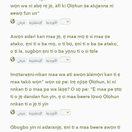
wọn wa ni abẹ rẹ jẹ, àfi ki Ọlọhun ṣe alujanna ni
eewọ fun un”
الأوردية
الإنجليزية
عربي
Awọn adari kan maa jẹ, ẹ maa mọ ẹ si maa ṣe
atako, ẹni ti o ba mọ, o ti bọ, ẹni ti o ba ṣe atako,
o ti la, sugbọn ẹni ti o ba yọnu ti o si tẹle
الأوردية
الإنجليزية
عربي
Imọtaraẹni-nikan maa wa ati awọn àlámọ̀rí kan ti ẹ
maa takò wọn" wọn sọ pe: Irẹ ojiṣẹ Ọlọhun, ki ni
nnkan ti o maa pa wa láṣẹ? O sọ pe: "Ẹ maa pe ẹtọ
ti o jẹ dandan fun yin, ẹ si maa beere lọwọ Ọlọhun
nnkan ti o jẹ ti yin
الأوردية
الإنجليزية
عربي
Gbogbo yín ni adaranjẹ, ẹni ti a maa beere awọn ti