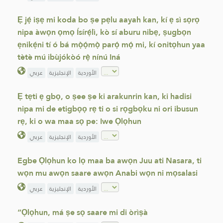
Ẹ jẹ́ iṣẹ mi koda bo ṣe pẹlu aayah kan, kí ẹ sì sọrọ
nipa àwọn ọmọ Ísírẹ́lì, kò sí aburu nibẹ, ṣugbọn
ẹnikẹ́ni tí ó bá mọ̀ọ́mọ̀ parọ́ mọ́ mi, kí onitọhun yaa
tètè mú ibùjókòó rẹ̀ nínú Iná
الأوردية
الإنجليزية
عربي
Ẹ tẹti ẹ gbọ, o ṣee ṣe ki arakunrin kan, ki hadisi
nipa mi de etigbọọ rẹ ti o si rọgbọku ni ori ibusun
rẹ, ki o wa maa sọ pe: Iwe Ọlọhun
الأوردية
الإنجليزية
عربي
Egbe Ọlọhun ko lọ maa ba awọn Juu ati Nasara, ti
wọn mu awọn saare awọn Anabi wọn ni mọsalasi
الأوردية
الإنجليزية
عربي
“Ọlọhun, má ṣe sọ saare mi di òrìṣà