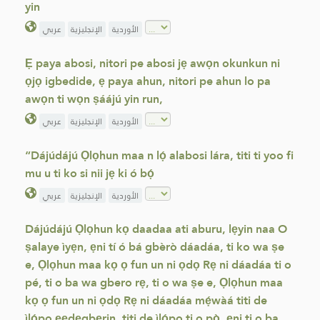
yin
الأوردية
الإنجليزية
عربي
Ẹ paya abosi, nitori pe abosi jẹ awọn okunkun ni
ọjọ igbedide, ẹ paya ahun, nitori pe ahun lo pa
awọn ti wọn ṣáájú yin run,
الأوردية
الإنجليزية
عربي
“Dájúdájú Ọlọhun maa n lọ́ alabosi lára, titi ti yoo fi
mu u ti ko si nii jẹ ki ó bọ́
الأوردية
الإنجليزية
عربي
Dájúdájú Ọlọhun kọ daadaa ati aburu, lẹyin naa O
ṣalaye ìyẹn, ẹni tí ó bá gbèrò dáadáa, ti ko wa ṣe
e, Ọlọhun maa kọ ọ fun un ni ọdọ Rẹ ni dáadáa ti o
pé, ti o ba wa gbero rẹ, ti o wa ṣe e, Ọlọhun maa
kọ ọ fun un ni ọdọ Rẹ ni dáadáa mẹ́wàá titi de
ìlọ́po ẹẹdẹgbẹrin, titi de ìlọ́po ti o pọ̀, ẹni ti o ba