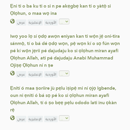
Ẹni ti o ba ku ti o si n pe akẹgbẹ kan ti o yàtọ̀ si
Ọlọhun, o maa wọ ina
الأوردية
الإنجليزية
عربي
Iwọ yoo lọ sí ọdọ awọn eniyan kan ti wọ́n jẹ́ oni-tira
sánmọ̀, tí o bá dé ọdọ wọn, pẹ̀ wọn kí o sọ fún wọn
pé kí wọ́n jẹrii pé dajudaju ko si ọlọhun miran ayafi
Ọlọhun Allah, ati pé dajudaju Anabi Muhammad
Ojiṣẹ Ọlọhun ní n ṣe
الأوردية
الإنجليزية
عربي
Ẹnití ó maa ṣoriire jù pẹlu ìṣìpẹ̀ mi ní ọjọ Igbende,
oun ni ẹniti ó bá sọ pé ko si ọlọhun miran ayafi
Ọlọhun Allah, tí ó ṣo bẹẹ pẹlu ododo lati inu ọkàn
rẹ̀
الأوردية
الإنجليزية
عربي