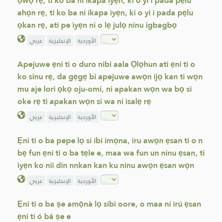
ọwọ rẹ, ti ko ba ni ikapa ìyẹn, ki o yi i pada pẹlu
ahọn rẹ, ti ko ba ni ikapa ìyẹn, ki o yi i pada pẹlu
ọkan rẹ, ati pe ìyẹn ni o lẹ julọ ninu igbagbọ
الأوردية
الإنجليزية
عربي
Apejuwe ẹni ti o duro nibi aala Ọlọhun ati ẹni ti o
ko sinu rẹ, da gẹgẹ bi apejuwe awọn ijọ kan ti wọn
mu aje lori ọkọ oju-omi, ni apakan wọn wa bọ si
oke rẹ ti apakan wọn si wa ni isalẹ rẹ
الأوردية
الإنجليزية
عربي
Ẹni ti o ba pepe lọ si ibi imọna, iru awọn ẹsan ti o n
bẹ fun ẹni ti o ba tẹle e, maa wa fun un ninu ẹsan, ti
ìyẹn ko nii din nnkan kan ku ninu awọn ẹsan wọn
الأوردية
الإنجليزية
عربي
Ẹni ti o ba ṣe amọ̀nà lọ sibi oore, o maa ní irú ẹsan
ẹni tí ó bá ṣe e