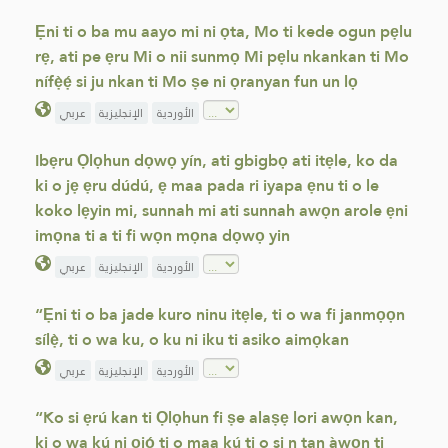
Ẹni ti o ba mu aayo mi ni ọta, Mo ti kede ogun pẹlu
rẹ, ati pe ẹru Mi o nii sunmọ Mi pẹlu nkankan ti Mo
nífẹ̀ẹ́ si ju nkan ti Mo ṣe ni ọranyan fun un lọ
الأوردية
الإنجليزية
عربي
Ibẹru Ọlọhun dọwọ yín, ati gbigbọ ati itẹle, ko da
ki o jẹ ẹru dúdú, ẹ maa pada ri iyapa ẹnu ti o le
koko lẹyin mi, sunnah mi ati sunnah awọn arole ẹni
imọna ti a ti fi wọn mọna dọwọ yin
الأوردية
الإنجليزية
عربي
“Ẹni ti o ba jade kuro ninu itẹle, ti o wa fi janmọọn
sílẹ̀, ti o wa ku, o ku ni iku ti asiko aimọkan
الأوردية
الإنجليزية
عربي
“Ko si ẹrú kan ti Ọlọhun fi ṣe alaṣẹ lori awọn kan,
ki o wa kú ni ọjọ́ ti o maa kú ti o si n tan àwọn ti