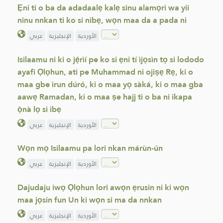
Ẹni ti o ba da adadaalẹ kalẹ sinu alamọri wa yii
ninu nnkan ti ko si nibẹ, wọn maa da a pada ni
الأوردية
الإنجليزية
عربي
Isilaamu ni ki o jẹ́rìí pe ko si ẹni tí ìjọsìn tọ si lododo
ayafi Ọlọhun, ati pe Muhammad ni ojiṣẹ Rẹ, ki o
maa gbe ìrun dúró, ki o maa yọ sàká, ki o maa gba
aawẹ Ramadan, ki o maa ṣe hajj ti o ba ni ikapa
ọ̀nà lọ si ibẹ
الأوردية
الإنجليزية
عربي
Wọn mọ Isilaamu pa lori nkan márùn-ún
الأوردية
الإنجليزية
عربي
Dajudaju iwọ Ọlọhun lori awọn ẹrusin ni ki wọn
maa jọsin fun Un ki wọn si ma da nnkan
الأوردية
الإنجليزية
عربي