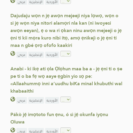
الأوردية
الإنجليزية
عربي
Dajudaju wọn n jẹ awọn mejeeji niya lọwọ, wọn o
si jẹ wọn niya nitori alamọri nla kan (ni iwoyesi
awọn eeyan), ẹ o wa ri ọkan ninu awọn mejeeji o jẹ
ẹni ti kii mọra kuro nibi itọ, amọ ẹnìkejì o jẹ ẹni ti
maa n gbé ọrọ ofofo kaakiri
الأوردية
الإنجليزية
عربي
Anabi - ki ikẹ ati ọla Ọlọhun maa ba a - jẹ ẹni ti o ṣe
pe ti o ba fẹ wọ aaye ẹgbin yio sọ pe:
«Allaahummọ inni a‘uudhu biKa minal khubuthi wal
khabaaithi
الأوردية
الإنجليزية
عربي
Pákò jẹ́ imọtoto fun ẹnu, ó sì jẹ́ okunfa iyọnu
Oluwa
الأوردية
الإنجليزية
عربي