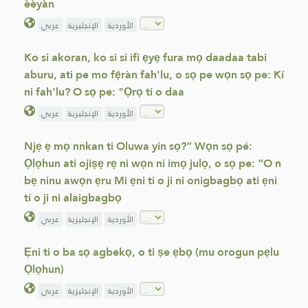
èèyàn
الأوردية
الإنجليزية
عربي
Ko si akoran, ko si si ifi ẹyẹ fura mọ daadaa tabi
aburu, ati pe mo fẹ́ràn fah'lu, o sọ pe wọn sọ pe: Kí
ni fah'lu? O sọ pe: "Ọrọ ti o daa
الأوردية
الإنجليزية
عربي
Njẹ ẹ mọ nnkan ti Oluwa yin sọ?” Wọn sọ pé:
Ọlọhun ati ojiṣẹ rẹ ni wọn ni imọ julọ, o sọ pe: “O n
bẹ ninu awọn ẹru Mi ẹni ti o ji ni onigbagbọ ati ẹni
tí o ji ni alaigbagbọ
الأوردية
الإنجليزية
عربي
Ẹni ti o ba sọ agbekọ, o ti ṣe ẹbọ (mu orogun pẹlu
Ọlọhun)
الأوردية
الإنجليزية
عربي