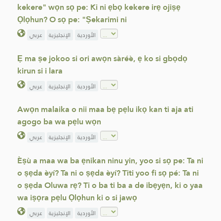
kekere" wọn sọ pe: Ki ni ẹbọ kekere irẹ ojiṣẹ
Ọlọhun? O sọ pe: "Ṣekarimi ni
الأوردية
الإنجليزية
عربي
Ẹ ma ṣe jokoo si ori awọn sàréè, ẹ ko si gbọdọ
kirun si i lara
الأوردية
الإنجليزية
عربي
Awọn malaika o nii maa bẹ pẹlu ikọ kan ti aja ati
agogo ba wa pẹlu wọn
الأوردية
الإنجليزية
عربي
Èṣù a maa wa ba ẹnikan ninu yin, yoo si sọ pe: Ta ni
o ṣẹda èyí? Ta ni o ṣẹda èyí? Titi yoo fi sọ pé: Ta ni
o ṣẹda Oluwa rẹ? Ti o ba ti ba a de ibẹyẹn, ki o yaa
wa iṣọra pẹlu Ọlọhun ki o si jawọ
الأوردية
الإنجليزية
عربي