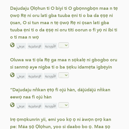
Dajudaju Ọlọhun ti O biyi ti O gbọnngbọn maa n tẹ
ọwọ Rẹ ni oru lati gba tuuba ẹni ti o ba da ẹṣẹ ni
ọsan, O si tun maa n tẹ ọwọ Rẹ ni ọsan lati gba
tuuba ẹni ti o da ẹṣẹ ni oru titi oorun o fi yọ ni ibi ti
o ti maa n wọ
الأوردية
الإنجليزية
عربي
Oluwa wa ti ọla Rẹ ga maa n sọkalẹ ni gbogbo oru
si sanmọ aye nigba ti o ba ṣẹku idamẹta igbẹyin
الأوردية
الإنجليزية
عربي
“Dajudaju nǹkan ẹtọ fi ojú hàn, dájúdájú nǹkan
eewọ naa fi ojú hàn
الأوردية
الإنجليزية
عربي
Irẹ ọmọkunrin yii, emi yoo kọ ọ ni àwọn ọrọ kan
pe: Máa ṣọ́ Ọlọhun, yoo si daabo bo ọ. Maa ṣọ