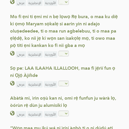
الأوردية
الإنجليزية
عربي
Mo fi ẹni ti ẹmi mi n bẹ lọwọ Rẹ bura, o maa ku díẹ̀
ki ọmọ Maryam sọkalẹ si aarin yin ni adajo
oluṣedeedee, ti o maa run agbelebuu, ti o maa pa
ẹlẹ́dẹ̀, ko nii jẹ ki wọn san isakọlẹ mọ, ti owo maa
pọ̀ titi ẹni kankan ko fi nii gba a mọ
الأوردية
الإنجليزية
عربي
Sọ pe: LAA ILAAHA ILLALLOOH, maa fi jẹ́rìí fun ọ
ni Ọjọ́ Àjíǹde
الأوردية
الإنجليزية
عربي
Abàtà mi, ìrìn oṣù kan ni, omi rẹ̀ funfun ju wàrà lọ,
òórùn rẹ̀ dùn ju alumisiki lọ
الأوردية
الإنجليزية
عربي
“Wọn maa mu ikú wá ni ìrísí àgbò ti o ni dúdú ati