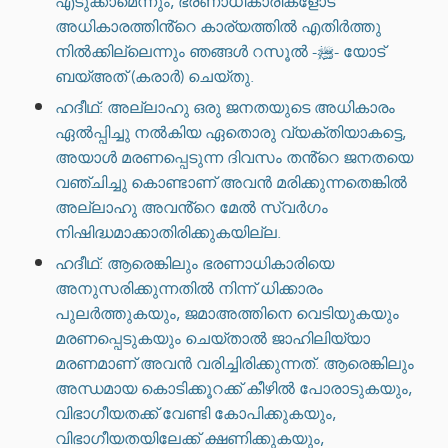
എടുക്കാമെന്നും, ഭരണാധികാരികളോട്
അധികാരത്തിൻ്റെ കാര്യത്തിൽ എതിർത്തു
നിൽക്കില്ലെന്നും ഞങ്ങൾ റസൂൽ -ﷺ- യോട്
ബയ്അത് (കരാർ) ചെയ്തു.
ഹദീഥ്: അല്ലാഹു ഒരു ജനതയുടെ അധികാരം
ഏൽപ്പിച്ചു നൽകിയ ഏതൊരു വ്യക്തിയാകട്ടെ,
അയാൾ മരണപ്പെടുന്ന ദിവസം തൻ്റെ ജനതയെ
വഞ്ചിച്ചു കൊണ്ടാണ് അവൻ മരിക്കുന്നതെങ്കിൽ
അല്ലാഹു അവൻ്റെ മേൽ സ്വർഗം
നിഷിദ്ധമാക്കാതിരിക്കുകയില്ല.
ഹദീഥ്: ആരെങ്കിലും ഭരണാധികാരിയെ
അനുസരിക്കുന്നതിൽ നിന്ന് ധിക്കാരം
പുലർത്തുകയും, ജമാഅത്തിനെ വെടിയുകയും
മരണപ്പെടുകയും ചെയ്താൽ ജാഹിലിയ്യാ
മരണമാണ് അവൻ വരിച്ചിരിക്കുന്നത്. ആരെങ്കിലും
അന്ധമായ കൊടിക്കൂറക്ക് കീഴിൽ പോരാടുകയും,
വിഭാഗീയതക്ക് വേണ്ടി കോപിക്കുകയും,
വിഭാഗീയതയിലേക്ക് ക്ഷണിക്കുകയും,