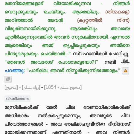
മതനിയമങ്ങളോട് വിയോജിക്കുന്നവ - നിങ്ങൾ
വെറുക്കുകയും ചെയ്യും. ആരെങ്കിലും
(തിന്മകളെ)
അറിഞ്ഞാൽ അവൻ
(കുറ്റത്തിൽ നിന്ന്)
വിമുക്തനായിരിക്കുന്നു. ആരെങ്കിലും അവയെ
എതിർക്കുന്നുവെങ്കിൽ അവൻ സുരക്ഷിതനായി. എന്നാൽ
ആരെങ്കിലും അത് തൃപ്തിപ്പെടുകയും അതിനെ
പിന്തുടരുകയും ചെയ്താൽ..."
സ്വഹാബികൾ ചോദിച്ചു:
"ഞങ്ങൾ അവരോട് പോരാടട്ടെയോ?!"
നബി -ﷺ-
പറഞ്ഞു:
"പാടില്ല. അവർ നിസ്കരിക്കുന്നിടത്തോളം."
[صحيح]
- [رواه مسلم]
-
[صحيح مسلم - 1854]
വിശദീകരണം
മുസ്‌ലിംകൾക്ക് മേൽ ചില ഭരണാധികാരികൾക്ക്
അധികാരം നൽകപ്പെടുമെന്നും, അവരുടെ ചില
പ്രവർത്തനങ്ങൾ - അവ അല്ലാഹുവിൻ്റെ ദീനിനോട്
യോജിക്കുന്നതാണ് എന്നതിനാൽ - അവ നിങ്ങൾ