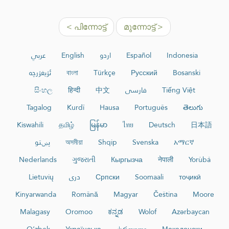
< പിന്നോട്ട്
മുന്നോട്ട് >
عربي
English
اردو
Español
Indonesia
ئۇيغۇرچە
বাংলা
Türkçe
Русский
Bosanski
සිංහල
हिन्दी
中文
فارسی
Tiếng Việt
Tagalog
Kurdî
Hausa
Português
తెలుగు
Kiswahili
தமிழ்
မြန်မာ
ไทย
Deutsch
日本語
پښتو
অসমীয়া
Shqip
Svenska
አማርኛ
Nederlands
ગુજરાતી
Кыргызча
नेपाली
Yorùbá
Lietuvių
دری
Српски
Soomaali
тоҷикӣ
Kinyarwanda
Română
Magyar
Čeština
Moore
Malagasy
Oromoo
ಕನ್ನಡ
Wolof
Azərbaycan
O‘zbek
Українська
ქართული
Македонски