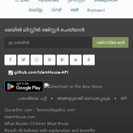
ភាសាខ្មែរ
ਪੰਜਾਬੀ
मराठी
Kurmancî
മെയിൽ ലിസ്റ്റിൽ രജിസ്റ്റർ ചെയ്യാൻ
റജിസ്‌ട്രേഷൻ
github.com/IslamHouse-API
പദ്ധതിയെ പറ്റി
•
ഞങ്ങളുമായി ബന്ധപ്പെടുക
•
API
QuranEnc.com
-
TerminologyEnc.com
IslamHouse.com
What Muslim Children Must Know
Riyadh Al-Salheen with explanation and benefits