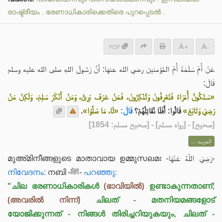
രാഷ്ട്രീയം
.
ഭരണാധികാരിക്കെതിരെ പുറപ്പെടൽ
.
PDF
+
-
عَنْ أُمِّ سَلَمَةَ أُمِّ المُؤمنين رضي الله عنها: أَنَّ رَسُولَ اللهِ صلى الله عليه وسلم
قَالَ:
«سَتَكُونُ أُمَرَاءُ فَتَعْرِفُونَ وَتُنْكِرُونَ، فَمَنْ عَرَفَ بَرِئَ، وَمَنْ أَنْكَرَ سَلِمَ، وَلَكِنْ مَنْ
.
«لَا، مَا صَلَّوْا»
قَالَ:
قَالُوا: أَفَلَا نُقَاتِلُهُمْ؟
رَضِيَ وَتَابَعَ»
] - [رواه مسلم] - [صحيح مسلم: 1854]
صحيح
[
المزيــد ...
മുഅ്മിനീങ്ങളുടെ മാതാവായ ഉമ്മുസലമഃ -رَضِيَ اللَّهُ عَنْهَا-
നിവേദനം:
നബി -ﷺ-
പറഞ്ഞു:
"ചില ഭരണാധികാരികൾ
(ഭാവിയിൽ)
ഉണ്ടാകുന്നതാണ്;
(അവരിൽ നിന്ന്)
ചിലത് - മതനിയമങ്ങളോട്
യോജിക്കുന്നത് - നിങ്ങൾ തിരിച്ചറിയുകയും, ചിലത് -