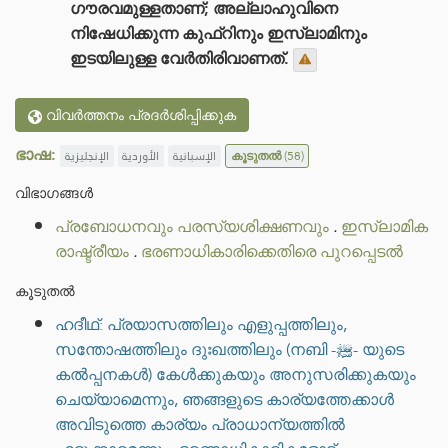
ഗൗരവമുള്ളതാണ്; അല്ലാഹുവിനെ
നിഷേധിക്കുന്ന കുഫ്റിനും ഇസ്‌ലാമിനും
ഇടയിലുള്ള വേർതിരിവാണത്.
വിവർത്തനം പ്രദർശിപ്പിക്കുക
ഭാഷ:
الإنجليزية
الأوردية
الإسبانية
കൂടുതൽ
(58)
വിഭാഗങ്ങൾ
പ്രബോധനവും പരസ്യശിക്ഷണവും
.
ഇസ്ലാമിക
രാഷ്ട്രീയം
.
ഭരണാധികാരിക്കെതിരെ പുറപ്പെടൽ
കൂടുതൽ
ഹദീഥ്: പ്രയാസത്തിലും എളുപ്പത്തിലും,
സന്തോഷത്തിലും ദുഃഖത്തിലും (നബി -ﷺ- യുടെ
കൽപ്പനകൾ) കേൾക്കുകയും അനുസരിക്കുകയും
ചെയ്യാമെന്നും, ഞങ്ങളുടെ കാര്യത്തേക്കാൾ
അവിടുത്തെ കാര്യം പ്രാധാന്യത്തിൽ