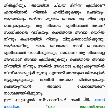
തിരിച്ചറിയും. അവയിൽ ചിലത് ദീനിന് എതിരാണ്
എന്നതിനാൽ നിങ്ങൾ എതിർക്കുകയും ചെയ്യും.
ആരെങ്കിലും തൻ്റെ ഹൃദയം കൊണ്ട് ആ തിന്മകളെ
വെറുക്കുകയും, ആ തിന്മയെ എതിർക്കാൻ അവന്
സാധിക്കാതെ വരികയും ചെയ്താൽ അവൻ തെറ്റിൽ
നിന്നും കപടതയിൽ നിന്നും വിമുക്തനായിരിക്കുന്നു.
ആർക്കെങ്കിലും കൈ കൊണ്ടോ നാവ് കൊണ്ടോ
എതിർക്കാൻ സാധിക്കുകയും, അങ്ങനെ ആ തിന്മകളെ
അവരോട് അവൻ എതിർക്കുകയും ചെയ്താൽ അവൻ
തിന്മയിൽ നിന്നും, അതിൽ അവരോട് പങ്കുചേരുന്നതിൽ
നിന്ന് രക്ഷപ്പെട്ടിരിക്കുന്നു. എന്നാൽ അവരുടെ തിന്മകളിൽ
തൃപ്തിപ്പെടുകയും, അതിൽ അവരെ പിൻപറ്റുകയും
ചെയ്യുന്നവൻ അവരെ പോലെത്തന്നെ
നാശമടഞ്ഞിരിക്കുന്നു.
ഇത് കേട്ടപ്പോൾ സ്വഹാബികൾ നബി -ﷺ-
യോട്
ചോദിച്ചു:
"ഈ രൂപത്തിലുള്ള