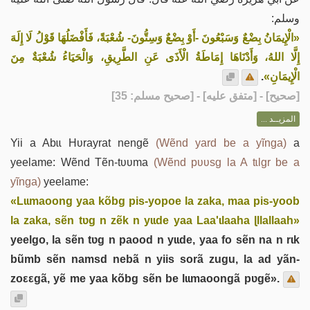
وسلم:
«الْإِيمَانُ بِضْعٌ وَسَبْعُونَ -أَوْ بِضْعٌ وَسِتُّونَ- شُعْبَةً، فَأَفْضَلُهَا قَوْلُ لَا إِلَهَ
إِلَّا اللهُ، وَأَدْنَاهَا إِمَاطَةُ الْأَذَى عَنِ الطَّرِيقِ، وَالْحَيَاءُ شُعْبَةٌ مِنَ
.
الْإِيمَانِ»
] - [متفق عليه] - [صحيح مسلم: 35]
صحيح
[
المزيــد ...
Yii a Abɩɩ Hʋrayrat nengẽ
(Wẽnd yard be a yĩnga)
a
yeelame: Wẽnd Tẽn-tʋʋma
(Wẽnd pʋʋsg la A tɩlgr be a
yĩnga)
yeelame:
«Lɩɩmaoong yaa kõbg pis-yopoe la zaka, maa pis-yoob
la zaka, sẽn tʋg n zẽk n yɩɩde yaa Laa'ɩlaaha ɭllallaah»
yeelgo, la sẽn tʋg n paood n yɩɩde, yaa fo sẽn na n rɩk
bũmb sẽn namsd nebã n yiis sorã zugu, la ad yãn-
zoεεgã, yẽ me yaa kõbg sẽn be lɩɩmaoongã pʋgẽ».