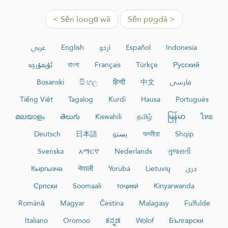
< Sẽn loogɑ wã
Sẽn pʋgdã >
عربي
English
اردو
Español
Indonesia
ئۇيغۇرچە
বাংলা
Français
Türkçe
Русский
Bosanski
සිංහල
हिन्दी
中文
فارسی
Tiếng Việt
Tagalog
Kurdî
Hausa
Português
മലയാളം
తెలుగు
Kiswahili
தமிழ்
မြန်မာ
ไทย
Deutsch
日本語
پښتو
অসমীয়া
Shqip
Svenska
አማርኛ
Nederlands
ગુજરાતી
Кыргызча
नेपाली
Yorùbá
Lietuvių
دری
Српски
Soomaali
тоҷикӣ
Kinyarwanda
Română
Magyar
Čeština
Malagasy
Fulfulde
Italiano
Oromoo
ಕನ್ನಡ
Wolof
Български