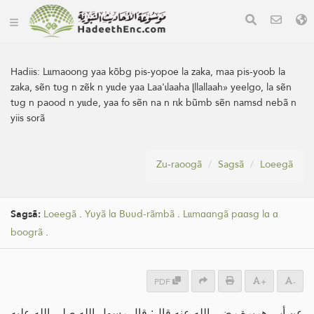
Hadiis:
Lɩɩmaoong yaa kõbg pis-yopoe la zaka, maa pis-yoob la
zaka, sẽn tʋg n zẽk n yɩɩde yaa Laa'ɩlaaha ɭllallaah» yeelgo, la sẽn
tʋg n paood n yɩɩde, yaa fo sẽn na n rɩk bũmb sẽn namsd nebã n
yiis sorã
Zu-raoogã
Sagsã
Loeegã
Sagsã:
Loeegã
.
Yʋyã lɑ Bʋʋd-rãmbã
.
Lɩɩmɑɑngã pɑɑsg lɑ ɑ
boogrã
.
PDF
+
-
عن أبي هريرة رضي الله عنه قال: قال رسول الله صلى الله عليه