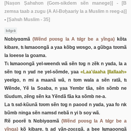
[Naṣʋn Ṣahɩɩhʋn (Gom-sikdem sẽn manege)]
- [B
zemsa taab a zugu (A Al-Bʋẖaariy la a Muslim n reeg-a)]
-
[Ṣahɩɩh Muslim - 35]
bilgrã
Nɑbiyɑɑmã
(Wẽnd pʋʋsg la A tɩlgr be a yĩnga)
kõta
kibare, tɩ lɩɩmaoongã a yaa kõbg wʋsgo, a gũbga tʋʋmã
la loeese la goama.
Tɩ lɩɩmaoongã yel-weendɩ wã sẽn tʋg n zẽk n yɩɩda, la a
sẽn tʋg n yɩɩd ne yel-sõmde, yaa
«Laa'ɩlaaha ɭllallaah»
yeelgo, n mi a maanã wã, n tʋm wala a sẽn ratã, tɩ
Wẽnde, Yẽ la Soaba, n yaa Yembr tãa, sẽn sõmb ne
tũudum, zẽng sẽn ka Yẽndã fãa ka sõmb ne-a.
La tɩ sɩd-kũunã tʋʋm sẽn tʋg n paood n yɩɩda, yaa fo rɩk
bũmb ninga sẽn namsd nebã n yi b soy wã.
Rẽ poorẽ tɩ Nɑbiyɑɑmã
(Wẽnd pʋʋsg la A tɩlgr be a
yĩnga)
kõ kibare, tɩ ad yãn-zoεεgã, a bee lɩɩmaoongã