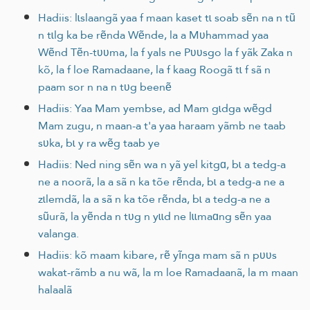
Hadiis: lɩslaangã yaa f maan kaset tɩ soab sẽn na n tũ
n tɩlg ka be rẽnda Wẽnde, la a Mʋhammad yaa
Wẽnd Tẽn-tʋʋma, la f yals ne Pʋʋsgo la f yãk Zaka n
kõ, la f loe Ramadaane, la f kaag Roogã tɩ f sã n
paam sor n na n tʋg beenẽ
Hadiis: Yaa Mam yembse, ad Mam gɩdga wẽgd
Mam zugu, n maan-a t'a yaa haraam yãmb ne taab
sʋka, bɩ y ra wẽg taab ye
Hadiis: Ned ning sẽn wa n yã yel kitgɑ, bɩ a tedg-a
ne a noorã, la a sã n ka tõe rẽnda, bɩ a tedg-a ne a
zɩlemdã, la a sã n ka tõe rẽnda, bɩ a tedg-a ne a
sũurã, la yẽnda n tʋg n yɩɩd ne lɩɩmaɑng sẽn yaa
valanga.
Hadiis: kõ maam kibare, rẽ yĩnga mam sã n pʋʋs
wakat-rãmb a nu wã, la m loe Ramadaanã, la m maan
halaalã