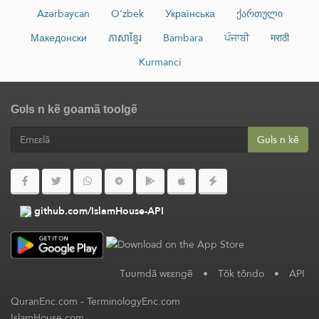
Azərbaycan
O‘zbek
Українська
ქართული
Македонски
ភាសាខ្មែរ
Bambara
ਪੰਜਾਬੀ
मराठी
Kurmancî
Gʋls n kẽ goamã toolgẽ
Gʋls n kẽ
github.com/IslamHouse-API
Tʋʋmdã wεεngẽ
•
Tõk tõndo
•
API
QuranEnc.com
-
TerminologyEnc.com
IslamHouse.com