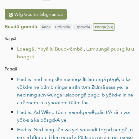
Wilg Goɑmã lebg-rãmbã
Buudɑ gomdã:
Ãnglε
Urdiimdu
Espayõlle
Pɑɑgã
(63)
Sagsã
Loeegã
.
Yʋyã lɑ Bʋʋd-rãmbã
.
Lɩɩmɑɑngã pɑɑsg lɑ ɑ
boogrã
Pɑɑgã
Hadiis: ned ning sẽn manega lɩslaoongã pʋgẽ, b ka
yõkd-a ne bũmb ninga a sẽn tʋm Zɩɩlmã sasa ye, la
ned ning sẽn wẽnga lɩslaoongã pʋgẽ, b yõkd-a la ne
a rẽenem la a yaoolem tʋʋm fãa
Hadiis: Ad Wẽnd tõe n yaoolga wẽgdã, t'A sã n wa
yõk-a a ka põsgd-A ye
Hadiis: Ned ning sẽn wa yel-soaandɩ togsd nengẽ, n
sok-a bũmbu, b ka reegd a Pʋʋsgo, rasem pis-naase