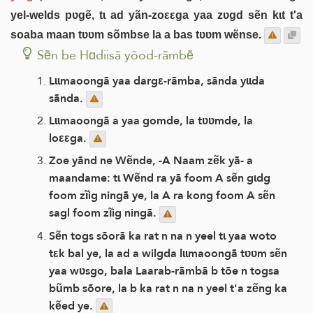
yel-welds pʋgẽ, tɩ ad yãn-zoεεga yaa zʋgd sẽn kɩt t'a
soaba maan tʋʋm sõmbse la a bas tʋʋm wẽnse.
Sẽn be Hɑdiisã yõod-rãmbẽ
Lɩɩmaoongã yaa dargε-rãmba, sãnda yɩɩda
sãnda.
Lɩɩmaoongã a yaa gomde, la tʋʋmde, la
loεεga.
Zoe yãnd ne Wẽnde, -A Naam zẽk yã- a
maandame: tɩ Wẽnd ra yã foom A sẽn gɩdg
foom zĩig ningã ye, la A ra kong foom A sẽn
sagl foom zĩig ningã.
Sẽn togs sõorã ka rat n na n yeel tɩ yaa woto
tεk bal ye, la ad a wilgda lɩɩmaoongã tʋʋm sẽn
yaa wʋsgo, bala Laarab-rãmbã b tõe n togsa
bũmb sõore, la b ka rat n na n yeel t'a zẽng ka
kẽed ye.