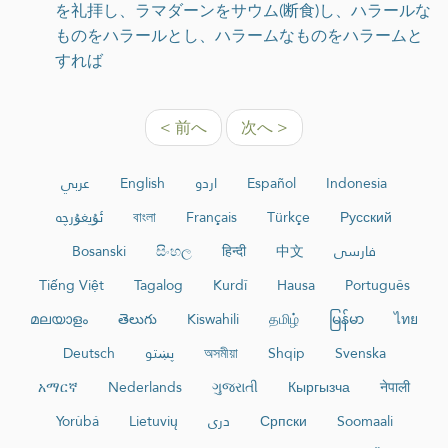
を礼拝し、ラマダーンをサウム(断食)し、ハラールな
ものをハラールとし、ハラームなものをハラームと
すれば
< 前へ
次へ >
عربي
English
اردو
Español
Indonesia
ئۇيغۇرچە
বাংলা
Français
Türkçe
Русский
Bosanski
සිංහල
हिन्दी
中文
فارسی
Tiếng Việt
Tagalog
Kurdî
Hausa
Português
മലയാളം
తెలుగు
Kiswahili
தமிழ்
မြန်မာ
ไทย
Deutsch
پښتو
অসমীয়া
Shqip
Svenska
አማርኛ
Nederlands
ગુજરાતી
Кыргызча
नेपाली
Yorùbá
Lietuvių
دری
Српски
Soomaali