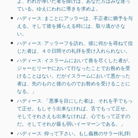
よ、われが導いた者を除けば、あなた方はみな迷っ
ている。ゆえにわれに導きを求めよ。
ハディース: まことにアッラーは、不正者に猶予を与
える。そして彼を捕らえる時には、取り逃がさな
い。
ハディース: アッラーフを訪れ、彼に何かを尋ねて信
じた者は、４０日間その礼拝を受け入れられない。
ハディース: イスラームにおいて善を尽くした者が、
ジャーヒリーヤにおいて行なったことでお咎めを受
けることはない。だがイスラームにおいて悪かった
者は、先のものと後のものでお咎めを受けることに
なる。」
ハディース: 「悪事を目にした者は、それを手でもっ
て正せ。もしそう出来なければ、舌でもって正せ。
そしてそれさえも出来なければ、心でもって正すの
だ。そしてそれが最も弱いイーマーンである。」
ハディース: 仰って下さい。もし義務のサラー(礼拝)