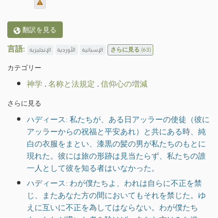
翻訳を見る
言語:
الإنجليزية
الأوردية
الإسبانية
さらに見る
(63)
カテゴリー
神学
.
名称と法規定
.
信仰心の増減
さらに見る
ハディース: 私たちが、ある日アッラーの使徒（彼に
アッラーからの祝福と平安あれ）と共にある時、純
白の衣服をまとい、漆黒の髪の男が私たちのもとに
現れた。彼には旅の形跡は見当たらず、私たちの誰
一人として彼を知る者はいなかった。
ハディース: わが僕たちよ、われは自らに不正を禁
じ、またあなた方の間においてもそれを禁じた。ゆ
えに互いに不正を為してはならない。わが僕たち