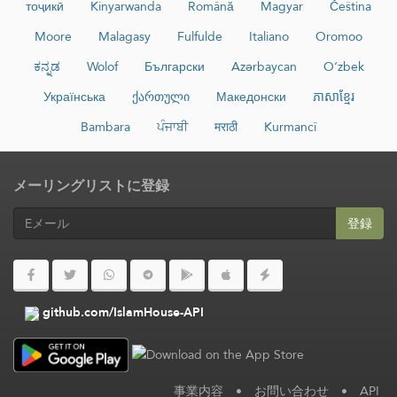
тоҷикӣ
Kinyarwanda
Română
Magyar
Čeština
Moore
Malagasy
Fulfulde
Italiano
Oromoo
ಕನ್ನಡ
Wolof
Български
Azərbaycan
O‘zbek
Українська
ქართული
Македонски
ភាសាខ្មែរ
Bambara
ਪੰਜਾਬੀ
मराठी
Kurmancî
メーリングリストに登録
登録
github.com/IslamHouse-API
事業内容
•
お問い合わせ
•
API