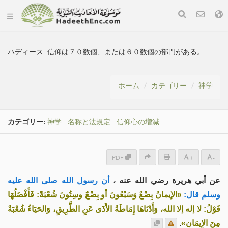
ハディース:
信仰は７０数個、または６０数個の部門がある。
ホーム
カテゴリー
神学
カテゴリー:
神学
.
名称と法規定
.
信仰心の増減
.
PDF
+
-
عن أبي هريرة رضي الله عنه ،
أن رسول الله صلى الله عليه
وسلم قال:
«الإيمانُ بِضْعٌ وَسَبْعُونَ أو بِضْعٌ وسِتُونَ شُعْبَةً: فَأَفْضَلُهَا
قَوْلُ: لا إله إلا الله، وَأَدْنَاهَا إِمَاطَةُ الأَذَى عَنِ الطَّرِيقِ، وَالحَيَاءُ شُعْبَةٌ
.
مِنَ الإِيمَانِ»