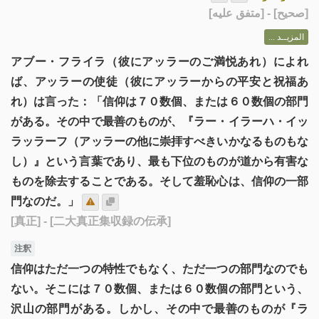
] - [متفق عليه]
صحيح
[
المزيــد ...
アブー・フライラ（彼にアッラーのご満悦あれ）によれ
ば、アッラーの使徒（彼にアッラーからの平安と祝福あ
れ）は言った：「信仰は７０数個、または６０数個の部門
がある。その中で最善のものが、『ラー・イラーハ・イッ
ラッラーフ（アッラーの他に崇拝すべきいかなるものもな
し）』という言葉であり、最も下位のものが道から有害な
ものを除去することである。そして羞恥心は、信仰の一部
門なのだ。」
[真正]
- [二大真正集収録の伝承]
注釈
信仰はただ一つの特性でもなく、ただ一つの部門なのでも
ない。そこには７０数個、または６０数個の部門という、
沢山の部門がある。しかし、その中で最善のものが『ラ