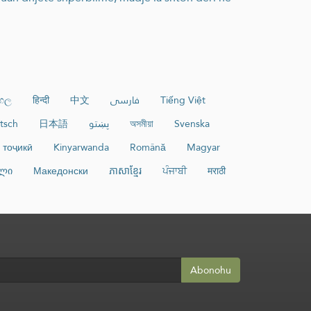
ංහල
हिन्दी
中文
فارسی
Tiếng Việt
tsch
日本語
پښتو
অসমীয়া
Svenska
тоҷикӣ
Kinyarwanda
Română
Magyar
ლი
Македонски
ភាសាខ្មែរ
ਪੰਜਾਬੀ
मराठी
Abonohu