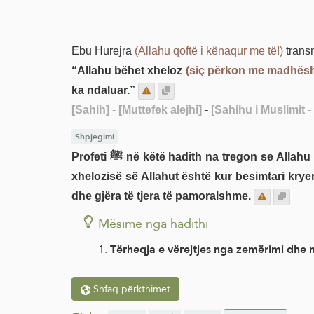
Ebu Hurejra
(Allahu qoftë i kënaqur me të!)
“Allahu bëhet xheloz
(siç përkon me madhësht
ka ndaluar.”
[Sahih]
- [Muttefek alejhi]
-
[Sahihu i Muslimit -
Shpjegimi
Profeti ﷺ në këtë hadith na tregon se Allahu xhelozon, hidhërohet dhe urren ashtu siç bëhet xheloz besimtari, siç hidhërohet dhe siç urren. Shkaku i
xhelozisë së Allahut është kur besimtari kry
dhe gjëra të tjera të pamoralshme.
Mësime nga hadithi
Tërheqja e vërejtjes nga zemërimi dhe 
Shfaq përkthimet