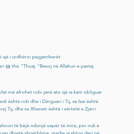
të që i urdhëroi pejgamberët
staj
ilat më afrohet robi janë ato që ia kam obliguar
 është rob dhe i Dërguari i Tij, se Isai është
prej Tij, dhe se Xheneti është i vërtetë e Zjarri
dëshiron të bëjë ndonjë vepër të mirë, por nuk e
kruan dhjetë shpërblime, madje ia shton deri në