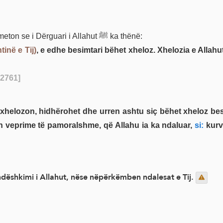
transmeton se i Dërguari i Allahut ﷺ ka thënë:
inë e Tij)
, e edhe besimtari bëhet xheloz. Xhelozia e Allahut
 2761]
en veprime të pamoralshme, që Allahu ia ka ndaluar,
si:
kurvë
ndëshkimi i Allahut, nëse nëpërkëmben ndalesat e Tij.