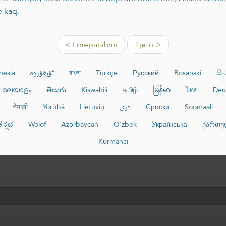
e kaq.
< I mëparshmi
Tjetri >
nesia
ئۇيغۇرچە
বাংলা
Türkçe
Русский
Bosanski
සි
മലയാളം
తెలుగు
Kiswahili
தமிழ்
မြန်မာ
ไทย
Deu
नेपाली
Yorùbá
Lietuvių
دری
Српски
Soomaali
ಕನ್ನಡ
Wolof
Azərbaycan
O‘zbek
Українська
ქართუ
Kurmancî