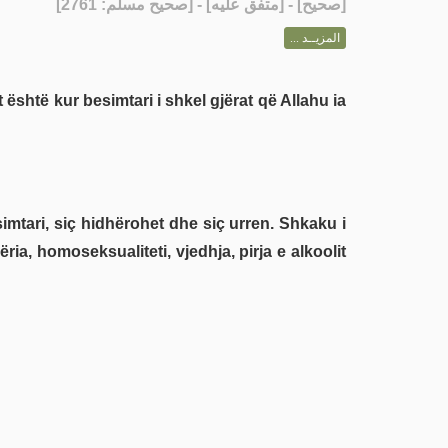
] - [متفق عليه] - [صحيح مسلم: 2761]
صحيح
[
المزيــد ...
 është kur besimtari i shkel gjërat që Allahu ia
ria, homoseksualiteti, vjedhja, pirja e alkoolit