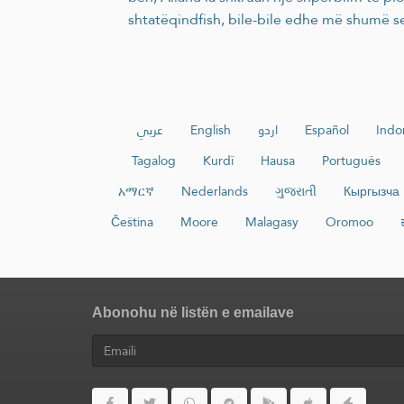
shtatëqindfish, bile-bile edhe më shumë s
عربي
English
اردو
Español
Indo
Tagalog
Kurdî
Hausa
Português
አማርኛ
Nederlands
ગુજરાતી
Кыргызча
Čeština
Moore
Malagasy
Oromoo
Abonohu në listën e emailave