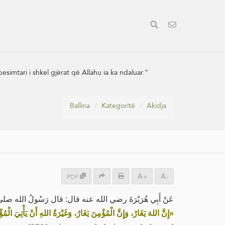
simtari i shkel gjërat që Allahu ia ka ndaluar.”
Ballina
Kategoritë
Akidja
PDF
+
-
عَنْ أَبِي هُرَيْرَةَ رضي الله عنه قال: قال رَسُولُ الله :
إِنَّ اللهَ يَغَارُ، وَإِنَّ الْمُؤْمِنَ يَغَارُ، وَغَيْرَةُ اللهِ أَنْ يَأْتِيَ الْمُ»