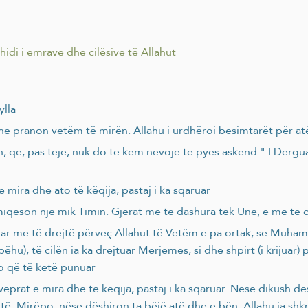
hidi i emrave dhe cilësive të Allahut
ylla
 dhe pranon vetëm të mirën. Allahu i urdhëroi besimtarët për a
, nuk do të kem nevojë të pyes askënd." I Dërguari ﷺ tha: "Thuaj: "Besoj në Allahun e pa
e mira dhe ato të këqija, pastaj i ka sqaruar
rmiqëson një mik Timin. Gjërat më të dashura tek Unë, e me të c
r me të drejtë përveç Allahut të Vetëm e pa ortak, se Muhamedi
 (bëhu), të cilën ia ka drejtuar Merjemes, si dhe shpirt (i krijuar) 
do që të ketë punuar
 veprat e mira dhe të këqija, pastaj i ka sqaruar. Nëse dikush 
otë. Mirëpo, nëse dëshiron ta bëjë atë dhe e bën, Allahu ia sh