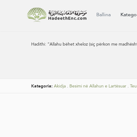
Ballina
Katego
Hadithi:
“Allahu bëhet xheloz (siç përkon me madhështin
Kategoria:
Akidja
.
Besimi në Allahun e Lartësuar
.
Teu