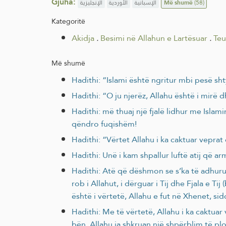
Gjuha:
الإنجليزية
الأوردية
الإسبانية
Më shumë
(58)
Kategoritë
Akidja
.
Besimi në Allahun e Lartësuar
.
Teu
Më shumë
Hadithi: “Islami është ngritur mbi pesë sht
Hadithi: “O ju njerëz, Allahu është i mirë
Hadithi: më thuaj një fjalë lidhur me Islamin, që, pas teje
qëndro fuqishëm!
Hadithi: “Vërtet Allahu i ka caktuar veprat 
Hadithi: Unë i kam shpallur luftë atij që a
Hadithi: Atë që dëshmon se s’ka të adhurua
rob i Allahut, i dërguar i Tij dhe Fjala e Tij
është i vërtetë, Allahu e fut në Xhenet, si
Hadithi: Me të vërtetë, Allahu i ka caktuar
bën, Allahu ia shkruan një shpërblim të pl