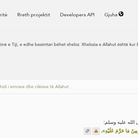
ritë
Rreth projektit
Developers API
Gjuha
ë e Tij), e edhe besimtari bëhet xheloz. Xhelozia e Allahut është kur be
hidi i emrave dhe cilësive të Allahut
.
صلى الله عليه وسلم
.
«ؤْمِنُ مَا حَرَّمَ عَلَيْهِ