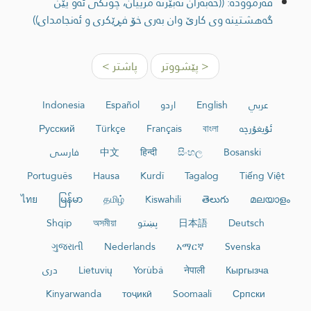
فەرموودە: ((خه‌به‌ران نه‌بێژنه‌ مرییان، چونكی ئه‌و یێن
گه‌هشتینه‌ وی كارێ وان به‌ری خۆ فڕێكری و ئه‌نجامدای))
< پێشووتر
پاشتر >
عربي
English
اردو
Español
Indonesia
ئۇيغۇرچە
বাংলা
Français
Türkçe
Русский
Bosanski
සිංහල
हिन्दी
中文
فارسی
Português
Hausa
Kurdî
Tagalog
Tiếng Việt
ไทย
မြန်မာ
தமிழ்
Kiswahili
తెలుగు
മലയാളം
Deutsch
日本語
پښتو
অসমীয়া
Shqip
ગુજરાતી
Nederlands
አማርኛ
Svenska
Кыргызча
नेपाली
Yorùbá
Lietuvių
دری
Kinyarwanda
тоҷикӣ
Soomaali
Српски