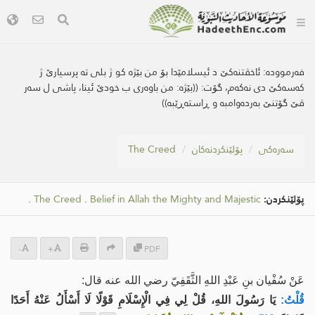
فەرموودە:
ئاخڤتنه‌كێ د ئیسلامێدا بۆ من بێژە کو ژ بلی تە پرسیارێ ژ
كه‌سه‌كێ دی نەکەم، گۆت: ((بێژە: من باوەری ب خودێ ئینا، پاشی ل سه‌ر
ڤێ گۆتنێ به‌رده‌وامبه‌ و ڕاسته‌ڕێبه‌))
سه‌ره‌كی
پۆلێنکردنەکان
The Creed
پۆلێنکردن:
Belief in Allah the Mighty and Majestic
.
The Creed
.
-
+
PDF
عَنْ سُفْيان بنِ عَبْدِ اللهِ الثَّقَفِيّ رضي الله عنه قال:
قُلْتُ:
يَا رَسُولَ اللهِ، قُلْ لِي فِي الْإِسْلَامِ قَوْلًا لَا أَسْأَلُ عَنْهُ أَحَدًا