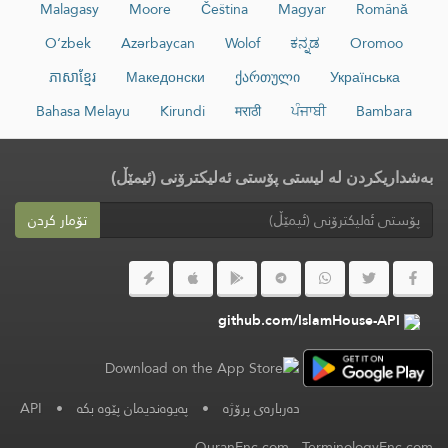
Malagasy
Moore
Čeština
Magyar
Română
O‘zbek
Azərbaycan
Wolof
ಕನ್ನಡ
Oromoo
ភាសាខ្មែរ
Македонски
ქართული
Українська
Bahasa Melayu
Kirundi
मराठी
ਪੰਜਾਬੀ
Bambara
بەشداریکردن لە لیستی پۆستی ئەلیکترۆنی (ئیمێڵ)
تۆمار کردن
github.com/IslamHouse-API
دەربارەی پرۆژە
•
پەیوەندیمان پێوە بکە
•
API
QuranEnc.com
-
TerminologyEnc.com