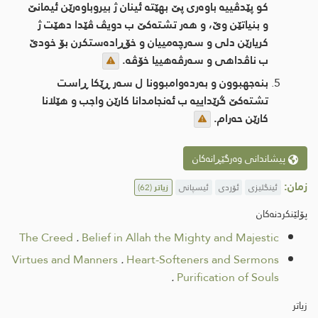
کو پێدڤییه‌ باوەری پێ بهێتە ئینان ژ بیروباوەرێن ئیمانێ
و بنیاتێن وێ، و هه‌ر تشته‌كێ ب دویڤ ڤێدا دهێت ژ
کریارێن دلی و سه‌رچه‌مییان و خۆڕادەستكرن بۆ خودێ
ب ناڤداهی و سه‌رڤه‌هییا خۆڤه‌.
بنه‌جهبوون و به‌رده‌وامبوونا ل سه‌ر ڕێكا ڕاست
تشته‌كێ گرێداییه‌ ب ئه‌نجامدانا كارێن واجب و هێلانا
كارێن حه‌رام.
پیشاندانی وەرگێڕانەکان
زمان:
ئینگلیزی
ئۆردی
ئیسپانی
زیاتر
(62)
پۆلێنکردنەکان
The Creed
.
Belief in Allah the Mighty and Majestic
Virtues and Manners
.
Heart-Softeners and Sermons
.
Purification of Souls
زیاتر