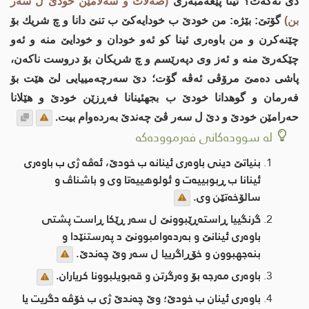
دی نه‌كه‌ت؟ ئینا پێغەمبەری
(صەلات و سەلامێن خودێ ل سەر
بن)
گۆتێ: بێژە: من خودێ ب خودایه‌كێ ب تنێ دانا و چ شریك بۆ
چێنه‌كرن و من باوەری ئینا کو ئەو خودان و خودایێ منە و ئه‌و
چێكه‌رێ منە و ئه‌ز وی دپه‌رێسم و چ شریکان بۆ دروست ناكه‌ن،
پاشی ده‌مێ مرۆڤی ئه‌ڤه‌ گۆت؛ دێ سه‌رچه‌مییایی لێ هێت بۆ
فه‌رمان و گوهدانا خودێ ب بجهئینانا فەڕزێن خودێ و هێلانا
حەرامێن خودێ و دێ ل سەر ڤێ چه‌ندێ بەردەوام بیت.
لە سوودەکانی فەرموودەکە
بنیاتێ دینی باوەری ئینانه‌ ب خودێ، ئه‌ڤه‌ ژی ب باوه‌ری
ئینانا ب ڕبوبییه‌ت و ئولوهییه‌تا وی و باشناڤ و
سالۆخه‌تێن وی.
گرنگییا ڕاسته‌ڕێبوونێ ل سه‌ر ڕێكا ڕاست پشتی
باوەری ئینانێ و بەردەوامبوونێ د پەرستنێدا و
بنه‌جهبوون و خۆڕاگرییا ل سەر وێ چەندێ.
باوەری مەرجە بۆ وه‌رگرتن و قەبویلبوونا کریاران.
باوەری ئینان ب خودێ؛ وێ چەندێ ژی ب خۆڤە دگریت یا