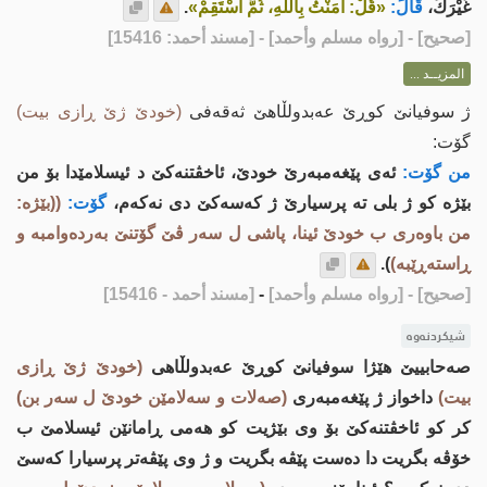
غَيْرَكَ،
قَالَ:
«قُلْ: آمَنْتُ بِاللهِ، ثُمَّ اسْتَقِمْ»
.
[
صحيح
] - [رواه مسلم وأحمد] - [مسند أحمد: 15416]
المزيــد ...
ژ سوفیانێ كوڕێ عەبدولڵاهێ ثەقەفی
(خودێ ژێ ڕازی بیت)
گۆت:
من گۆت:
ئەی پێغەمبەرێ خودێ، ئاخڤتنه‌كێ د ئیسلامێدا بۆ من
بێژە کو ژ بلی تە پرسیارێ ژ كه‌سه‌كێ دی نەکەم،
گۆت:
((بێژە:
من باوەری ب خودێ ئینا، پاشی ل سه‌ر ڤێ گۆتنێ به‌رده‌وامبه‌ و
ڕاسته‌ڕێبه‌)
).
[صحيح]
- [رواه مسلم وأحمد]
-
[مسند أحمد - 15416]
شیکردنەوە
صه‌حابییێ هێژا سوفیانێ كوڕێ عەبدولڵاهی
(خودێ ژێ ڕازی
بیت)
داخواز ژ پێغەمبەری
(صەلات و سەلامێن خودێ ل سەر بن)
کر کو ئاخڤتنه‌كێ بۆ وی بێژیت کو هەمی ڕامانێن ئیسلامێ ب
خۆڤە بگریت دا ده‌ست پێڤه‌ بگریت و ژ وی پێڤه‌تر پرسیارا كه‌سێ