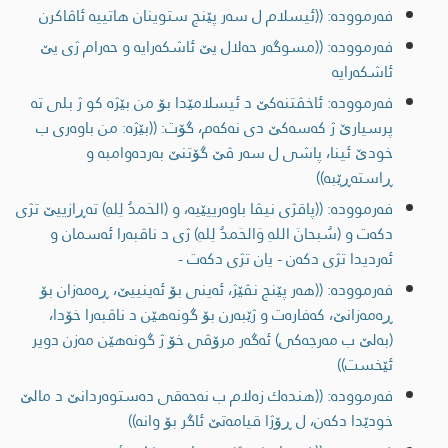
فەرموودە: ((ئيسلام ل سه‌ر پێنج ستوینان هاتییه‌ ئاڤاكرن
فەرموودە: ((مسوگه‌ر حه‌لال یێ ئاشكه‌رایه‌ و حه‌رام ژی یێ
ئاشكه‌رایه‌
فەرموودە: ئاخڤتنه‌كێ د ئیسلامێدا بۆ من بێژە کو ژ بلی تە
پرسیارێ ژ كه‌سه‌كێ دی نەکەم، گۆت: ((بێژە: من باوەری ب
خودێ ئینا، پاشی ل سه‌ر ڤێ گۆتنێ به‌رده‌وامبه‌ و
ڕاسته‌ڕێبه‌))
فەرموودە: ((پاقژی نیڤا باوەرییێیە، و (الحَمدُ لِلهِ) تەڕازییێ تژی
دکەت و (سُبحانَ اللهِ وَالحَمدُ لِلهِ) ژی د ناڤبەرا ئەسمان و
ئەردیدا تژی دكه‌ن - یان تژی دکەت -
فەرموودە: ((هه‌ر پێنج نڤێژ، ئه‌ینی بۆ ئه‌ینییێ، ڕه‌مه‌زان بۆ
ڕه‌مه‌زانێ، كه‌فاره‌ت و ژێبه‌رن بۆ گونه‌هێن د ناڤبه‌را خۆدا،
(به‌لێ ب مه‌رجه‌كی) ئه‌گه‌ر مرۆڤی خۆ ژ گونه‌هێن مه‌زن دویر
ئێخست))
فەرموودە: ((هنده‌ك زه‌لام ب نه‌حه‌قی ده‌ستوه‌ردانێ د مالێ
خودێدا دكه‌ن، ل ڕۆژا قیامه‌تێ ئاگر بۆ وانه‌))