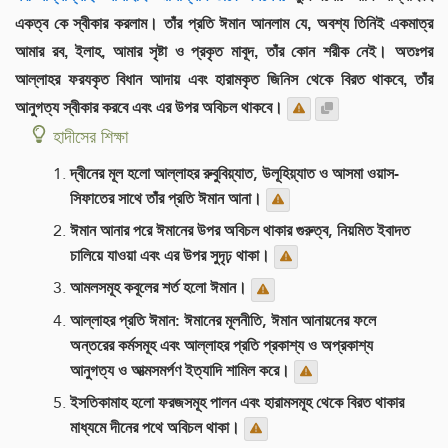
একত্ব কে স্বীকার করলাম। তাঁর প্রতি ঈমান আনলাম যে, অবশ্য তিনিই একমাত্র
আমার রব, ইলাহ, আমার সৃষ্টা ও প্রকৃত মাবূদ, তাঁর কোন শরীক নেই। অতঃপর
আল্লাহর ফরযকৃত বিধান আদায় এবং হারামকৃত জিনিস থেকে বিরত থাকবে, তাঁর
আনুগত্য স্বীকার করবে এবং এর উপর অবিচল থাকবে।
হাদীসের শিক্ষা
দ্বীনের মূল হলো আল্লাহর রুবুবিয়্যাত, উলূহিয়্যাত ও আসমা ওয়াস-
সিফাতের সাথে তাঁর প্রতি ঈমান আনা।
ঈমান আনার পরে ঈমানের উপর অবিচল থাকার গুরুত্ব, নিয়মিত ইবাদত
চালিয়ে যাওয়া এবং এর উপর সুদৃঢ় থাকা।
আমলসমূহ কবূলের শর্ত হলো ঈমান।
আল্লাহর প্রতি ঈমান: ঈমানের মূলনীতি, ঈমান আনায়নের ফলে
অন্তরের কর্মসমূহ এবং আল্লাহর প্রতি প্রকাশ্য ও অপ্রকাশ্য
আনুগত্য ও আত্মসমর্পণ ইত্যাদি শামিল করে।
ইসতিকামাহ হলো ফরজসমূহ পালন এবং হারামসমূহ থেকে বিরত থাকার
মাধ্যমে দীনের পথে অবিচল থাকা।