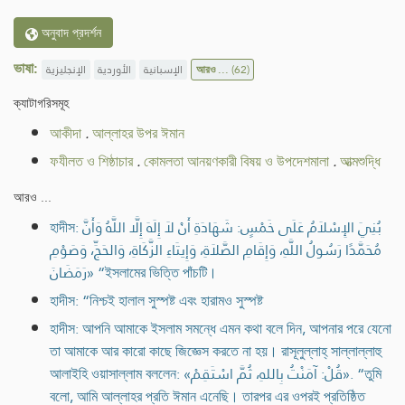
অনুবাদ প্রদর্শন
ভাষা:
الإنجليزية
الأوردية
الإسبانية
আরও ...
(62)
ক্যাটাগরিসমূহ
আকীদা
.
আল্লাহর উপর ঈমান
ফযীলত ও শিষ্ঠাচার
.
কোমলতা আনয়ণকারী বিষয় ও উপদেশমালা
.
আত্মশুদ্ধি
আরও ...
হাদীস: بُنِيَ الإِسْلاَمُ عَلَى خَمْسٍ: شَهَادَةِ أَنْ لاَ إِلَهَ إِلَّا اللَّهُ وَأَنَّ
مُحَمَّدًا رَسُولُ اللَّهِ، وَإِقَامِ الصَّلاَةِ، وَإِيتَاءِ الزَّكَاةِ، وَالحَجِّ، وَصَوْمِ
رَمَضَانَ» “ইসলামের ভিত্তি পাঁচটি।
হাদীস: “নিশ্চই হালাল সুস্পষ্ট এবং হারামও সুস্পষ্ট
হাদীস: আপনি আমাকে ইসলাম সমন্ধে এমন কথা বলে দিন, আপনার পরে যেনো
তা আমাকে আর কারো কাছে জিজ্ঞেস করতে না হয়। রাসূলুল্লাহ্ সাল্লাল্লাহু
আলাইহি ওয়াসাল্লাম বললেন: «قُلْ: آمَنْتُ بِاللهِ، ثُمَّ اسْتَقِمْ». “তুমি
বলো, আমি আল্লাহর প্রতি ঈমান এনেছি। তারপর এর ওপরই প্রতিষ্ঠিত