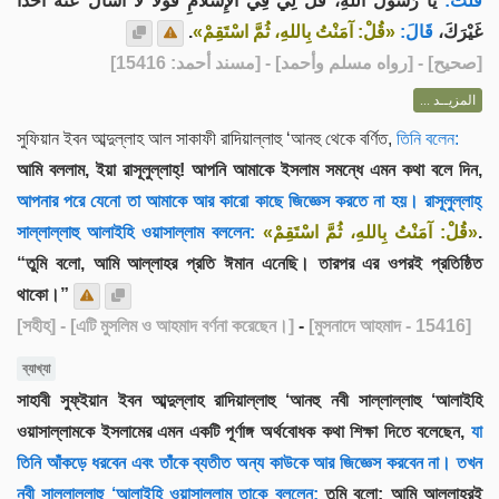
قُلْتُ:
يَا رَسُولَ اللهِ، قُلْ لِي فِي الْإِسْلَامِ قَوْلًا لَا أَسْأَلُ عَنْهُ أَحَدًا
.
«قُلْ: آمَنْتُ بِاللهِ، ثُمَّ اسْتَقِمْ»
قَالَ:
غَيْرَكَ،
] - [رواه مسلم وأحمد] - [مسند أحمد: 15416]
صحيح
[
المزيــد ...
সুফিয়ান ইবন আব্দুল্লাহ আল সাকাফী রাদিয়াল্লাহু ‘আনহু থেকে বর্ণিত,
তিনি বলেন:
আমি বললাম, ইয়া রাসূলুল্লাহ্! আপনি আমাকে ইসলাম সমন্ধে এমন কথা বলে দিন,
আপনার পরে যেনো তা আমাকে আর কারো কাছে জিজ্ঞেস করতে না হয়। রাসূলুল্লাহ্
সাল্লাল্লাহু আলাইহি ওয়াসাল্লাম বললেন:
«قُلْ: آمَنْتُ بِاللهِ، ثُمَّ اسْتَقِمْ»
.
“তুমি বলো, আমি আল্লাহর প্রতি ঈমান এনেছি। তারপর এর ওপরই প্রতিষ্ঠিত
থাকো।”
[সহীহ]
- [এটি মুসলিম ও আহমাদ বর্ণনা করেছেন।]
-
[মুসনাদে আহমাদ - 15416]
ব্যাখ্যা
সাহাবী সুফ্ইয়ান ইবন আব্দুল্লাহ রাদিয়াল্লাহু ‘আনহু নবী সাল্লাল্লাহু ‘আলাইহি
ওয়াসাল্লামকে ইসলামের এমন একটি পূর্ণাঙ্গ অর্থবোধক কথা শিক্ষা দিতে বলেছেন,
যা
তিনি আঁকড়ে ধরবেন এবং তাঁকে ব্যতীত অন্য কাউকে আর জিজ্ঞেস করবেন না। তখন
নবী সাল্লাল্লাহু ‘আলাইহি ওয়াসাল্লাম তাকে বললেন:
তুমি বলো: আমি আল্লাহরই