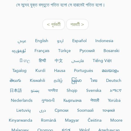
সে সন্দেহ যুক্ত বস্তুতে পতিত হলো সে হারামেই পতিত হলো।
< পূর্ববর্তী
পরবর্তী >
عربي
English
اردو
Español
Indonesia
ئۇيغۇرچە
Français
Türkçe
Русский
Bosanski
සිංහල
हिन्दी
中文
فارسی
Tiếng Việt
Tagalog
Kurdî
Hausa
Português
മലയാളം
తెలుగు
Kiswahili
தமிழ்
မြန်မာ
ไทย
Deutsch
日本語
پښتو
অসমীয়া
Shqip
Svenska
አማርኛ
Nederlands
ગુજરાતી
Кыргызча
नेपाली
Yorùbá
Lietuvių
دری
Српски
Soomaali
тоҷикӣ
Kinyarwanda
Română
Magyar
Čeština
Moore
Malagasy
Oromoo
ಕನ್ನಡ
Wolof
Azərbaycan