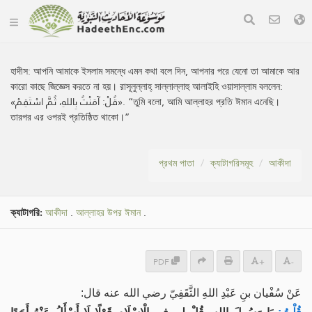
হাদীস:
আপনি আমাকে ইসলাম সমন্ধে এমন কথা বলে দিন, আপনার পরে যেনো তা আমাকে আর
কারো কাছে জিজ্ঞেস করতে না হয়। রাসূলুল্লাহ্ সাল্লাল্লাহু আলাইহি ওয়াসাল্লাম বললেন:
«قُلْ: آمَنْتُ بِاللهِ، ثُمَّ اسْتَقِمْ». “তুমি বলো, আমি আল্লাহর প্রতি ঈমান এনেছি।
তারপর এর ওপরই প্রতিষ্ঠিত থাকো।”
প্রথম পাতা
ক্যাটাগরিসমূহ
আকীদা
ক্যাটাগরি:
আকীদা
.
আল্লাহর উপর ঈমান
.
PDF
+
-
عَنْ سُفْيان بنِ عَبْدِ اللهِ الثَّقَفِيّ رضي الله عنه قال: