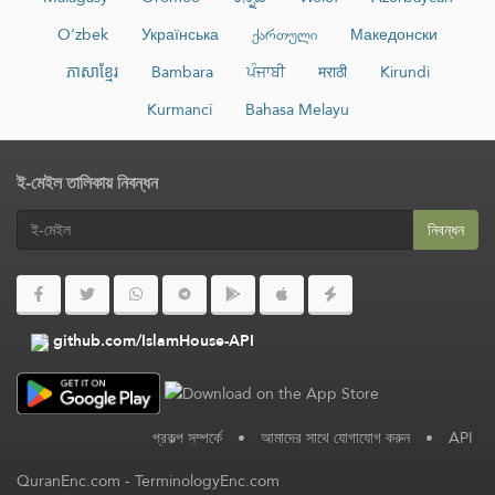
O‘zbek
Українська
ქართული
Македонски
ភាសាខ្មែរ
Bambara
ਪੰਜਾਬੀ
मराठी
Kirundi
Kurmancî
Bahasa Melayu
ই-মেইল তালিকায় নিবন্ধন
নিবন্ধন
github.com/IslamHouse-API
প্রকল্প সম্পর্কে
•
আমাদের সাথে যোগাযোগ করুন
•
API
QuranEnc.com
-
TerminologyEnc.com