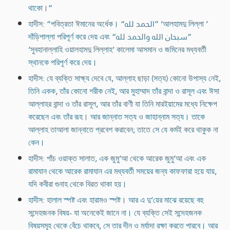
থাকো।”
হাদীস: “পবিত্রতা ঈমানের অর্ধেক। “الحمد لله” ‘আলহামদু লিল্লা ‘
দাঁড়িপাল্লা পরিপূর্ণ করে দেয় এবং “سبحان الله والحمد لله”
‘সুবহানাল্লাহি ওয়ালহামদু লিল্লাহ’ কালেমা আসমান ও জমিনের মধ্যবর্তী
স্থানকে পরিপূর্ণ করে দেয়।
হাদীস: যে ব্যক্তি সাক্ষ্য দেবে যে, আল্লাহ ছাড়া (সত্য) কোনো উপাস্য নেই,
তিনি একক, তাঁর কোনো শরীক নেই, আর মুহাম্মাদ তাঁর বান্দা ও রাসূল এবং ঈসা
আল্লাহর বান্দা ও তাঁর রাসূল, আর তাঁর বাণী যা তিনি মারইয়ামের মধ্যে নিক্ষেপ
করেছেন এবং তাঁর রূহ। আর জান্নাত সত্য ও জাহান্নাম সত্য। তাকে
আল্লাহ তাআলা জান্নাতে প্রবেশ করাবেন; তাতে সে যে কর্মই করে থাকুক না
কেন।
হাদীস: পাঁচ ওয়াক্ত সালাত, এক জুমু‘আ থেকে আরেক জুমু‘আ এবং এক
রামাযান থেকে আরেক রামাযান এর মধ্যবর্তী সময়ের জন্য কাফফারা হয়ে যায়,
যদি কবীরা গুনাহ থেকে বিরত থাকা হয়।
হাদীস: হালাল স্পষ্ট এবং হারামও স্পষ্ট। আর এ দু’য়ের মাঝে রয়েছে বহু
সন্দেহজনক বিষয়- যা অনেকেই জানে না। যে ব্যক্তি সেই সন্দেহজনক
বিষয়সমূহ থেকে বেঁচে থাকবে, সে তার দীন ও মর্যাদা রক্ষা করতে পারবে। আর