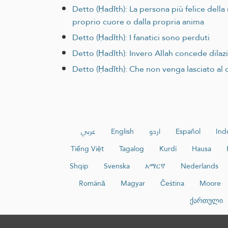
Detto (Ḥadīth): La persona più felice della 
proprio cuore o dalla propria anima
Detto (Ḥadīth): I fanatici sono perduti
Detto (Ḥadīth): Invero Allah concede dilaz
Detto (Ḥadīth): Che non venga lasciato al 
عربي
English
اردو
Español
Ind
Tiếng Việt
Tagalog
Kurdî
Hausa
Shqip
Svenska
አማርኛ
Nederlands
Română
Magyar
Čeština
Moore
ქართული