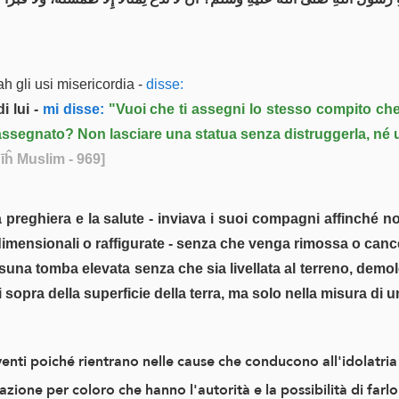
 gli usi misericordia -
disse:
 lui -
mi disse:
"Vuoi che ti assegni lo stesso compito che
 assegnato? Non lasciare una statua senza distruggerla, né un
īĥ Muslim - 969]
a preghiera e la salute - inviava i suoi compagni affinché 
dimensionali o raffigurate - senza che venga rimossa o cance
ssuna tomba elevata senza che sia livellata al terreno, demol
 sopra della superficie della terra, ma solo nella misura di 
venti poiché rientrano nelle cause che conducono all'idolatria 
'azione per coloro che hanno l'autorità e la possibilità di farl