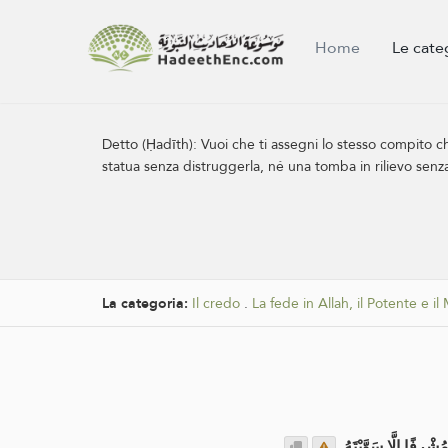
Home
Le cate
Detto (Ḥadīth):
Vuoi che ti assegni lo stesso compito c
statua senza distruggerla, né una tomba in rilievo senza 
La categoria:
Il credo
.
La fede in Allah, il Potente e i
شْرِفًا إِلَّا سَوَّيْتَهُ