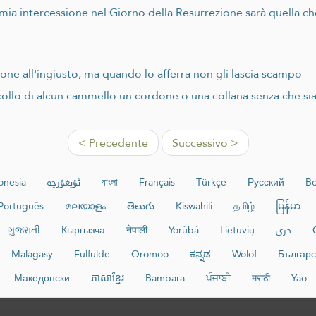
mia intercessione nel Giorno della Resurrezione sarà quella che d
ione all'ingiusto, ma quando lo afferra non gli lascia scampo
collo di alcun cammello un cordone o una collana senza che sia
< Precedente
Successivo >
onesia
ئۇيغۇرچە
বাংলা
Français
Türkçe
Русский
Bo
Português
മലയാളം
తెలుగు
Kiswahili
தமிழ்
မြန်မာ
ગુજરાતી
Кыргызча
नेपाली
Yorùbá
Lietuvių
دری
Malagasy
Fulfulde
Oromoo
ಕನ್ನಡ
Wolof
Българс
Македонски
ភាសាខ្មែរ
Bambara
ਪੰਜਾਬੀ
मराठी
Yao