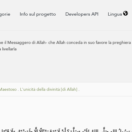
gorie
Info sul progetto
Developers API
Lingua
he il Messaggero di Allah- che Allah conceda in suo favore la preghiera
livellarla
l Maestoso
.
L'unicità della divinità [di Allah]
.
هِ رَسُولُ اللهِ صَلَّى اللهُ عَلَيْهِ وَسَلَّمَ؟ أَنْ لَا تَدَعَ تِمْثَالًا إِلَّا طَمَسْتَهُ، وَلَا قَبْرًا مُ