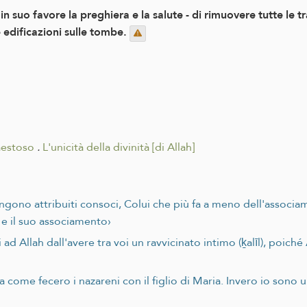
in suo favore la preghiera e la salute - di rimuovere tutte le t
e edificazioni sulle tombe.
Maestoso
.
L'unicità della divinità [di Allah]
vengono attribuiti consoci, Colui che più fa a meno dell'associ
 e il suo associamento›
ad Allah dall'avere tra voi un ravvicinato intimo (ḵalīl), poich
 come fecero i nazareni con il figlio di Maria. Invero io sono u