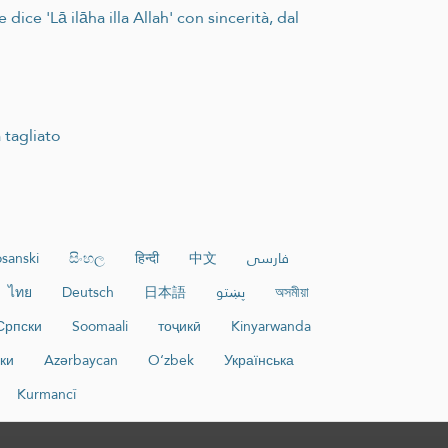
ice 'Lā ilāha illa Allah' con sincerità, dal
 tagliato
sanski
සිංහල
हिन्दी
中文
فارسی
ไทย
Deutsch
日本語
پښتو
অসমীয়া
Српски
Soomaali
тоҷикӣ
Kinyarwanda
ки
Azərbaycan
O‘zbek
Українська
Kurmancî