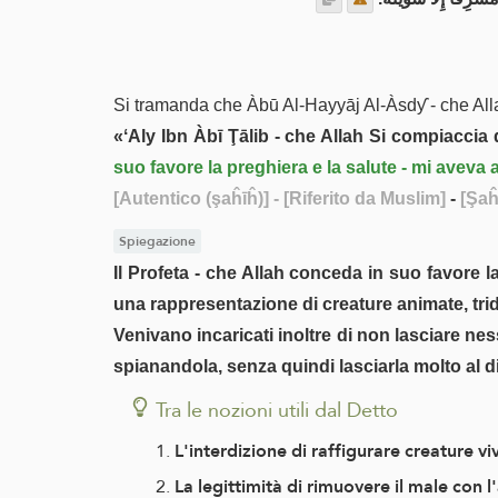
Si tramanda che Àbū Al-Hayyāj Al-Àsdƴ - che Allah
«ʻAly Ibn Àbī Ţālib - che Allah Si compiaccia di
suo favore la preghiera e la salute - mi aveva
[Autentico (şaĥīĥ)]
- [Riferito da Muslim]
-
[Şaĥ
Spiegazione
Il Profeta - che Allah conceda in suo favore l
una rappresentazione di creature animate, tri
Venivano incaricati inoltre di non lasciare ne
spianandola, senza quindi lasciarla molto al di
Tra le nozioni utili dal Detto
L'interdizione di raffigurare creature vi
La legittimità di rimuovere il male con l