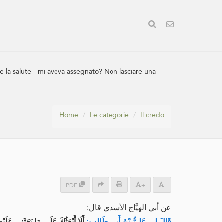
 e la salute - mi aveva assegnato? Non lasciare una
Home
Le categorie
Il credo
PDF
+
-
عن أبي الهيَّاج الأسدي قال:
قَالَ لِي ‌عَلِيُّ بْنُ أَبِي طَالِبٍ:
أَلَا أَبْعَثُكَ عَلَى مَا بَعَثَنِي عَلَيْ.