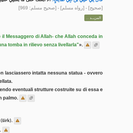
] - [رواه مسلم] - [صحيح مسلم: 969]
صحيح
[
المزيــد ...
 il Messaggero di Allah- che Allah conceda in
a tomba in rilievo senza livellarla"
».
non lasciassero intatta nessuna statua - ovvero
llata.
endo eventuali strutture costruite su di essa e
un palmo.
(širk).
o.