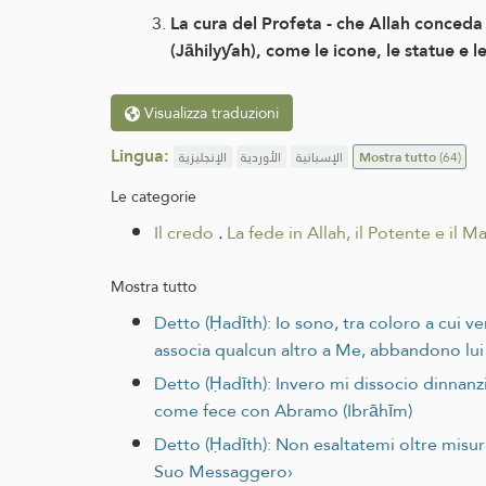
La cura del Profeta - che Allah conceda 
(Jāhilyƴah), come le icone, le statue e l
Visualizza traduzioni
Lingua:
الإنجليزية
الأوردية
الإسبانية
Mostra tutto
(64)
Le categorie
Il credo
.
La fede in Allah, il Potente e il 
Mostra tutto
Detto (Ḥadīth): Io sono, tra coloro a cui 
associa qualcun altro a Me, abbandono lui
Detto (Ḥadīth): Invero mi dissocio dinnanzi 
come fece con Abramo (Ibrāhīm)
Detto (Ḥadīth): Non esaltatemi oltre misura
Suo Messaggero›