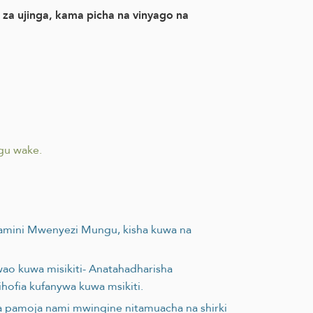
a ujinga, kama picha na vinyago na
u wake.
uamini Mwenyezi Mungu, kisha kuwa na
ao kuwa misikiti- Anatahadharisha
ihofia kufanywa kuwa msikiti.
sha pamoja nami mwingine nitamuacha na shirki