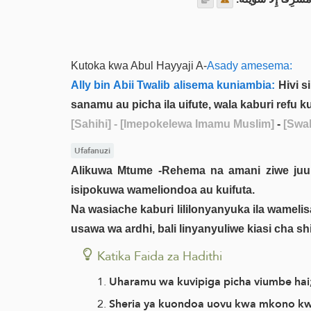
Kutoka kwa Abul Hayyaji A-
Asady amesema:
Ally bin Abii Twalib alisema kuniambia:
Hivi s
sanamu au picha ila uifute, wala kaburi refu 
[Sahihi]
- [Imepokelewa Imamu Muslim]
-
[Swah
Ufafanuzi
Alikuwa Mtume -Rehema na amani ziwe ju
isipokuwa wameliondoa au kuifuta.
Na wasiache kaburi lililonyanyuka ila wameli
usawa wa ardhi, bali linyanyuliwe kiasi cha sh
Katika Faida za Hadithi
Uharamu wa kuvipiga picha viumbe hai; 
Sheria ya kuondoa uovu kwa mkono k