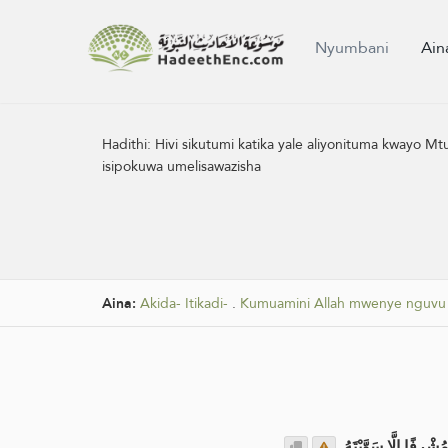
Nyumbani
Ain
Hadithi:
Hivi sikutumi katika yale aliyonituma kwayo M
isipokuwa umelisawazisha
Aina:
Akida- Itikadi-
.
Kumuamini Allah mwenye nguvu a
شْرِفًا إِلَّا سَوَّيْتَهُ