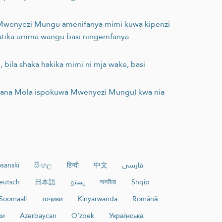
i Mwenyezi Mungu amenifanya mimi kuwa kipenzi
 katika umma wangu basi ningemfanya
ila shaka hakika mimi ni mja wake, basi
(Hapana Mola ispokuwa Mwenyezi Mungu) kwa nia
sanski
සිංහල
हिन्दी
中文
فارسی
eutsch
日本語
پښتو
অসমীয়া
Shqip
Soomaali
тоҷикӣ
Kinyarwanda
Română
ки
Azərbaycan
O‘zbek
Українська