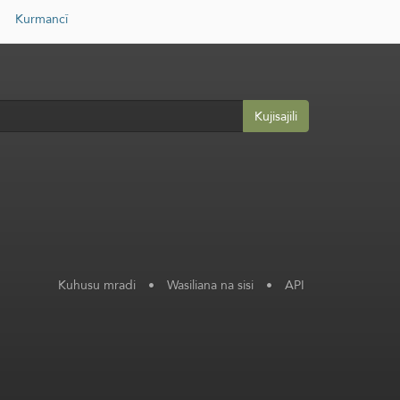
Kurmancî
Kujisajili
Kuhusu mradi
•
Wasiliana na sisi
•
API