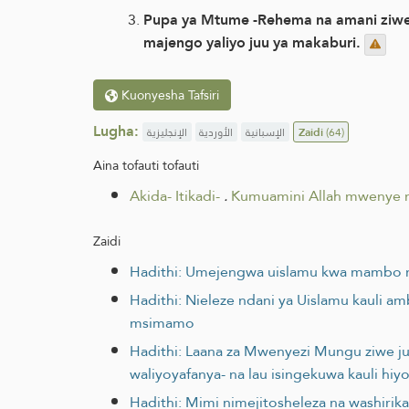
Pupa ya Mtume -Rehema na amani ziwe 
majengo yaliyo juu ya makaburi.
Kuonyesha Tafsiri
Lugha:
الإنجليزية
الأوردية
الإسبانية
Zaidi
(64)
Aina tofauti tofauti
Akida- Itikadi-
.
Kumuamini Allah mwenye n
Zaidi
Hadithi: Umejengwa uislamu kwa mambo
Hadithi: Nieleze ndani ya Uislamu kauli 
msimamo
Hadithi: Laana za Mwenyezi Mungu ziwe ju
waliyoyafanya- na lau isingekuwa kauli hiyo
Hadithi: Mimi nimejitosheleza na washirik