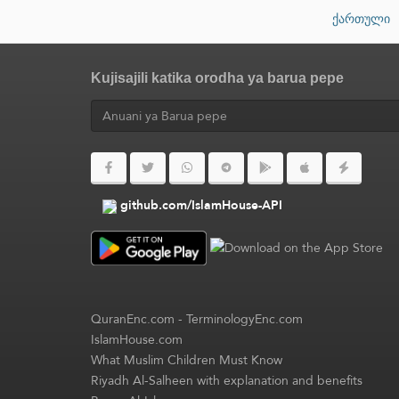
ქართული
Kujisajili katika orodha ya barua pepe
github.com/IslamHouse-API
QuranEnc.com
-
TerminologyEnc.com
IslamHouse.com
What Muslim Children Must Know
Riyadh Al-Salheen with explanation and benefits