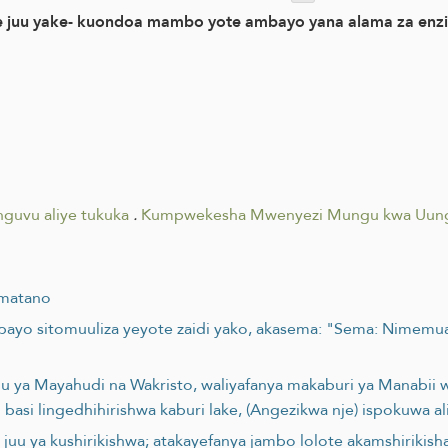
juu yake- kuondoa mambo yote ambayo yana alama za enzi z
guvu aliye tukuka
.
Kumpwekesha Mwenyezi Mungu kwa Uung
 matano
ambayo sitomuuliza yeyote zaidi yako, akasema: "Sema: Nimem
u ya Mayahudi na Wakristo, waliyafanya makaburi ya Manabii w
 basi lingedhihirishwa kaburi lake, (Angezikwa nje) ispokuwa al
a juu ya kushirikishwa; atakayefanya jambo lolote akamshiriki