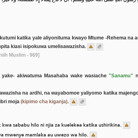
ikutumi katika yale aliyonituma kwayo Mtume -Rehema na a
kupita kiasi isipokuwa umelisawazisha.
iih Muslim - 969]
u yake- akiwatuma Masahaba wake wasiache
"Sanamu"
n
sawazisha na ardhi, na wayabomoe yaliyomo katika majengo
ibri moja
(kipimo cha kiganja)
.
kwa sababu hilo ni njia za kuelekea katika ushirikina.
wa mwenye mamlaka au uwezo wa hilo.