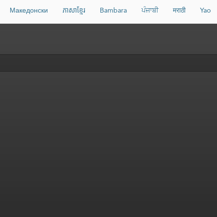
Македонски
ភាសាខ្មែរ
Bambara
ਪੰਜਾਬੀ
मराठी
Yao