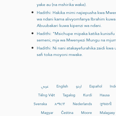
yake au (na mshirika wake).
Hadithi: Hakika mimi najiepusha kwa Mwe
wa ndani kama alivyomfanya Ibrahim kuwa 
Abuubakari kuwa kipenzi wa ndani.
Hadithi: "Msichupe mipaka katika kunisif
semeni; mja wa Mwenyezi Mungu na mju
Hadithi: Ni nani atakayefurahika zaidi kw
safi toka moyoni mwake.
عربي
English
اردو
Español
Ind
Tiếng Việt
Tagalog
Kurdî
Hausa
Svenska
አማርኛ
Nederlands
ગુજરાતી
Magyar
Čeština
Moore
Malagasy