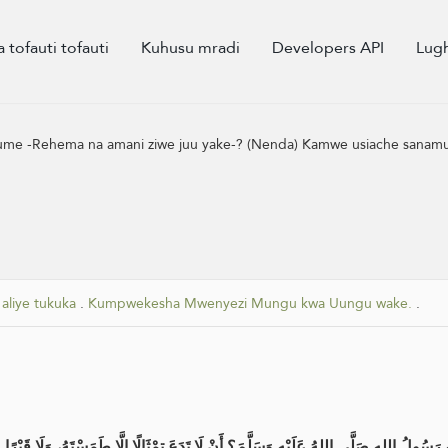
a tofauti tofauti
Kuhusu mradi
Developers API
Lug
tume -Rehema na amani ziwe juu yake-? (Nenda) Kamwe usiache sanamu au 
liye tukuka
.
Kumpwekesha Mwenyezi Mungu kwa Uungu wake.
.
هِ رَسُولُ اللهِ صَلَّى اللهُ عَلَيْهِ وَسَلَّمَ؟ أَنْ لَا تَدَعَ تِمْثَالًا إِلَّا طَمَسْتَهُ، وَلَا قَبْرًا مُ