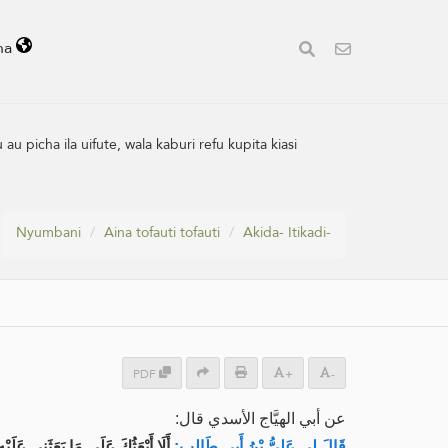
ha
picha ila uifute, wala kaburi refu kupita kiasi
Nyumbani
Aina tofauti tofauti
Akida- Itikadi-
PDF
+
-
عن أبي الهيَّاج الأسدي قال:
قَالَ لِي ‌عَلِيُّ بْنُ أَبِي طَالِبٍ:
أَلَا أَبْعَثُكَ عَلَى مَا بَعَثَنِي عَلَيْ.