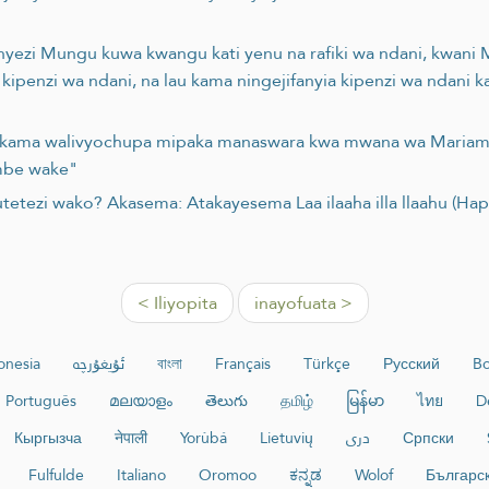
nyezi Mungu kuwa kwangu kati yenu na rafiki wa ndani, kwan
kipenzi wa ndani, na lau kama ningejifanyia kipenzi wa ndani
u kama walivyochupa mipaka manaswara kwa mwana wa Mariam, b
mbe wake"
a utetezi wako? Akasema: Atakayesema Laa ilaaha illa llaahu 
< Iliyopita
inayofuata >
onesia
ئۇيغۇرچە
বাংলা
Français
Türkçe
Русский
Bo
Português
മലയാളം
తెలుగు
தமிழ்
မြန်မာ
ไทย
D
Кыргызча
नेपाली
Yorùbá
Lietuvių
دری
Српски
Fulfulde
Italiano
Oromoo
ಕನ್ನಡ
Wolof
Българс