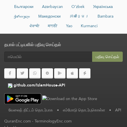
Български
Azərbaycan
O‘zbek
Українська
ქართული
Македонски
ភាសាខ្មែរ
Bambara
ਪੰਜਾਬੀ
मराठी
Yao
Kurmancî
தபால் பட்டியலில் பதிவு செய்தல்
பதிவு செய்தல்
github.com/IslamHouse-API
வேலைத் திட்டம் தொடர்பாக
•
எம்மோடு தொடர்புகொள்ள
•
API
QuranEnc.com
-
TerminologyEnc.com