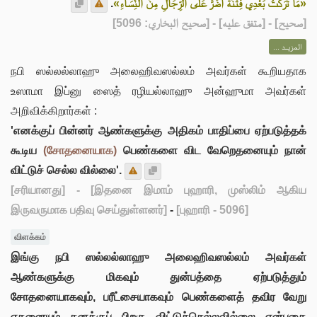
.
«مَا تَرَكْتُ بَعْدِي فِتْنَةً أَضَرَّ عَلَى الرِّجَالِ مِنَ النِّسَاءِ»
] - [متفق عليه] - [صحيح البخاري: 5096]
صحيح
[
المزيــد ...
நபி ஸல்லல்லாஹு அலைஹிவஸல்லம் அவர்கள் கூறியதாக
உஸாமா இப்னு ஸைத் ரழியல்லாஹு அன்ஹுமா அவர்கள்
அறிவிக்கிறார்கள் :
'எனக்குப் பின்னர் ஆண்களுக்கு அதிகம் பாதிப்பை ஏற்படுத்தக்
கூடிய
(சோதனையாக)
பெண்களை விட வேறெதனையும் நான்
விட்டுச் செல்ல வில்லை'.
[சரியானது]
- [இதனை இமாம் புஹாரி, முஸ்லிம் ஆகிய
இருவருமாக பதிவு செய்துள்ளனர்]
-
[புஹாரி - 5096]
விளக்கம்
இங்கு நபி ஸல்லல்லாஹு அலைஹிவஸல்லம் அவர்கள்
ஆண்களுக்கு மிகவும் துன்பத்தை ஏற்படுத்தும்
சோதனையாகவும், பரீட்சையாகவும் பெண்களைத் தவிர வேறு
எதனையும் தனக்குப் பிறகு விட்டுச்செல்லவில்லை என்பதை