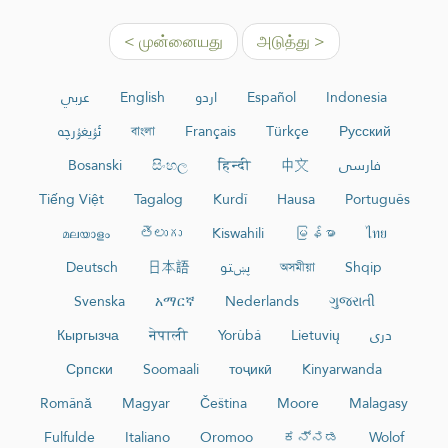
< முன்னையது
அடுத்து >
عربي
English
اردو
Español
Indonesia
ئۇيغۇرچە
বাংলা
Français
Türkçe
Русский
Bosanski
සිංහල
हिन्दी
中文
فارسی
Tiếng Việt
Tagalog
Kurdî
Hausa
Português
മലയാളം
తెలుగు
Kiswahili
မြန်မာ
ไทย
Deutsch
日本語
پښتو
অসমীয়া
Shqip
Svenska
አማርኛ
Nederlands
ગુજરાતી
Кыргызча
नेपाली
Yorùbá
Lietuvių
دری
Српски
Soomaali
тоҷикӣ
Kinyarwanda
Română
Magyar
Čeština
Moore
Malagasy
Fulfulde
Italiano
Oromoo
ಕನ್ನಡ
Wolof