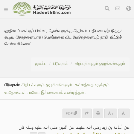
ஹதீஸ்:
'எனக்குப் பின்னர் ஆண்களுக்கு அதிகம் பாதிப்பை ஏற்படுத்தக்
கூடிய (சோதனையாக) பெண்களை விட வேறெதனையும் நான் விட்டுச்
செல்ல வில்லை'
முகப்பு
பிரிவுகள்
சிறப்புக்களும் ஒழுக்கங்களும்
பிரிவுகள்:
சிறப்புக்களும் ஒழுக்கங்களும்
.
உள்ளத்தை உருக்கும்
உபதேசங்கள்
.
மனோ இச்சையைக் கண்டித்தல்
.
PDF
+
-
عن أسامة بن زيد رضي الله عنهما عن النبي صلى الله عليه وسلم قال: