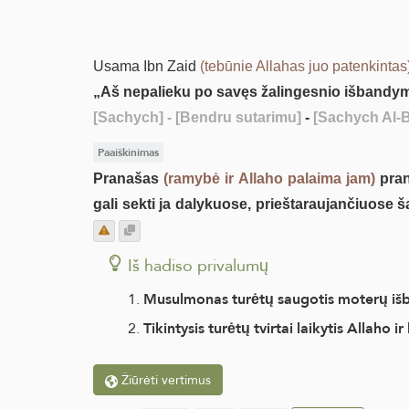
Usama Ibn Zaid
(tebūnie Allahas juo patenkintas
„Aš nepalieku po savęs žalingesnio išband
[Sachych]
- [Bendru sutarimu]
-
[Sachych Al-B
Paaiškinimas
Pranašas
(ramybė ir Allaho palaima jam)
pran
gali sekti ja dalykuose, prieštaraujančiuose šar
Iš hadiso privalumų
Musulmonas turėtų saugotis moterų išb
Tikintysis turėtų tvirtai laikytis Allaho
Žiūrėti vertimus