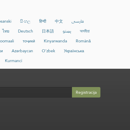
sanski
සිංහල
हिन्दी
中文
فارسی
ไทย
Deutsch
日本語
پښتو
অসমীয়া
oomaali
тоҷикӣ
Kinyarwanda
Română
ки
Azərbaycan
O‘zbek
Українська
Kurmancî
Registracija