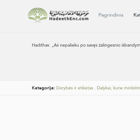
Pagrindinis
Ka
Hadithas:
„Aš nepalieku po savęs žalingesnio išbandymo
Kategorija:
Dorybės ir etiketas
.
Dalykai, kurie minkština