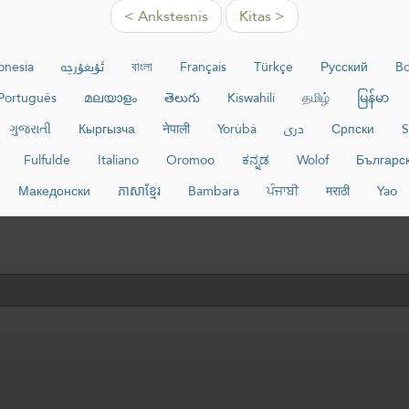
< Ankstesnis
Kitas >
onesia
ئۇيغۇرچە
বাংলা
Français
Türkçe
Русский
Bo
Português
മലയാളം
తెలుగు
Kiswahili
தமிழ்
မြန်မာ
ગુજરાતી
Кыргызча
नेपाली
Yorùbá
دری
Српски
S
Fulfulde
Italiano
Oromoo
ಕನ್ನಡ
Wolof
Българс
Македонски
ភាសាខ្មែរ
Bambara
ਪੰਜਾਬੀ
मराठी
Yao