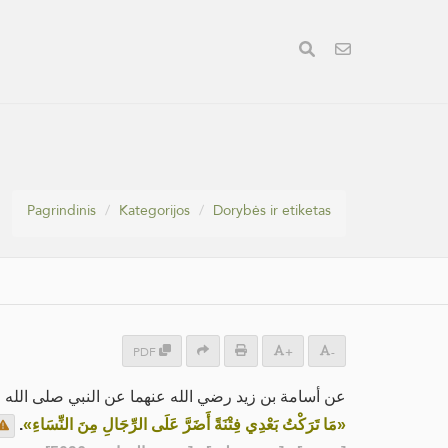
Pagrindinis
Kategorijos
Dorybės ir etiketas
PDF
+
-
عن أسامة بن زيد رضي الله عنهما عن النبي صلى الله:
.
«مَا تَرَكْتُ بَعْدِي فِتْنَةً أَضَرَّ عَلَى الرِّجَالِ مِنَ النِّسَاءِ»