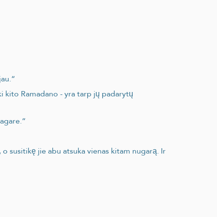
jau.“
i kito Ramadano - yra tarp jų padarytų
ragare.“
 o susitikę jie abu atsuka vienas kitam nugarą. Ir