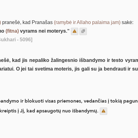
)
pranešė, kad Pranašas
(ramybė ir Allaho palaima jam)
sakė:
ymo
(fitna)
vyrams nei moterys.“
ukhari - 5096]
ešė, kad jis nepaliko žalingesnio išbandymo ir testo vyrams
iatui. O jei tai svetima moteris, jis gali su ja bendrauti ir 
andymo ir blokuoti visas priemones, vedančias į tokią pagu
 ir kreiptis į Jį, kad apsaugotų nuo išbandymų.