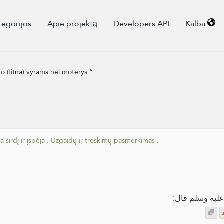
tegorijos
Apie projektą
Developers API
Kalba
 (fitna) vyrams nei moterys.“
 širdį ir įspėja
.
Užgaidų ir troškimų pasmerkimas
.
 عليه وسلم قال