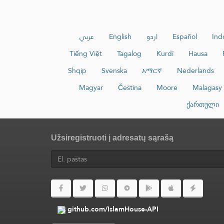
عربي
English
اردو
Español
Ind
Tiếng Việt
Tagalog
Kurdî
Hausa
Shqip
Svenska
አማርኛ
Nederlands
Magyar
Čeština
Moore
Malagasy
ქართული
Užsiregistruoti į adresatų sąrašą
github.com/IslamHouse-API