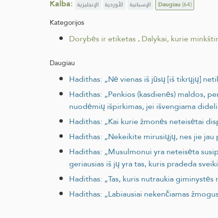
Kalba:
الإنجليزية
الأوردية
الإسبانية
Daugiau
(64)
Kategorijos
Dorybės ir etiketas
.
Dalykai, kurie minkštin
Daugiau
Hadithas: „Nė vienas iš jūsų [iš tikrųjų] net
Hadithas: „Penkios (kasdienės) maldos, pe
nuodėmių išpirkimas, jei išvengiama dide
Hadithas: „Kai kurie žmonės neteisėtai dis
Hadithas: „Nekeikite mirusiųjų, nes jie ja
Hadithas: „Musulmonui yra neteisėta susipykt
geriausias iš jų yra tas, kuris pradeda svei
Hadithas: „Tas, kuris nutraukia giminystės r
Hadithas: „Labiausiai nekenčiamas žmogus 