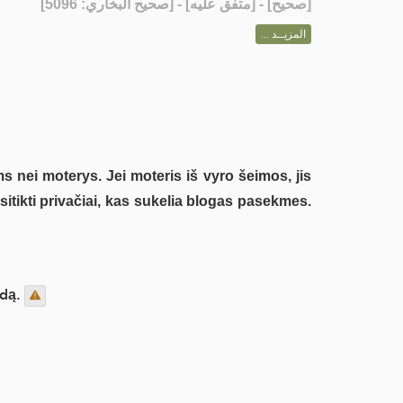
] - [متفق عليه] - [صحيح البخاري: 5096]
صحيح
[
المزيــد ...
 nei moterys. Jei moteris iš vyro šeimos, jis
susitikti privačiai, kas sukelia blogas pasekmes.
ndą.