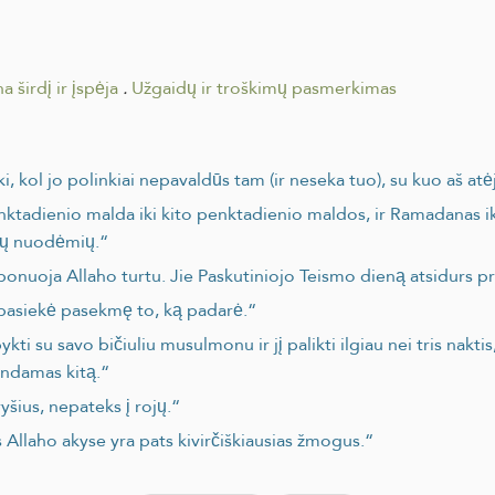
a širdį ir įspėja
.
Užgaidų ir troškimų pasmerkimas
iki, kol jo polinkiai nepavaldūs tam (ir neseka tuo), su kuo aš atė
nktadienio malda iki kito penktadienio maldos, ir Ramadanas ik
lių nuodėmių.“
ponuoja Allaho turtu. Jie Paskutiniojo Teismo dieną atsidurs p
u pasiekė pasekmę to, ką padarė.“
i su savo bičiuliu musulmonu ir jį palikti ilgiau nei tris naktis,
kindamas kitą.“
yšius, nepateks į rojų.“
Allaho akyse yra pats kivirčiškiausias žmogus.“