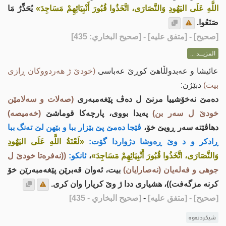
اللَّهِ عَلَى اليَهُودِ وَالنَّصَارَى، اتَّخَذُوا قُبُورَ أَنْبِيَائِهِمْ مَسَاجِدَ»
يُحَذِّرُ مَا
صَنَعُوا.
[
صحيح
] - [متفق عليه] - [صحيح البخاري: 435]
المزيــد ...
عائیشا و عه‌بدولڵاهێ كوڕێ عه‌باسی
(خودێ ژ هه‌ردووكان ڕازی
بیت)
دبێژن:
ده‌مێ نه‌خۆشییا مرنێ ل ده‌ڤ پێغه‌مبه‌ری
(صه‌لات و سه‌لامێن
خودێ ل سه‌ر بن)
په‌یدا بووی، پارچه‌كا قوماشێ
(خه‌میصه‌)
دهاڤێته‌ سه‌ر ڕویێ خۆ،
ڤێجا ده‌مێ پێ بێزار ببا و بێهن لێ ته‌نگ ببا
ڕادكر و د وێ ڕه‌وشا دژواردا گۆت:
«لَعْنَةُ اللَّهِ عَلَى اليَهُودِ
وَالنَّصَارَى، اتَّخَذُوا قُبُورَ أَنْبِيَائِهِمْ مَسَاجِدَ»
،
ئانكو:
((نه‌فره‌تا خودێ ل
جوهی و فه‌له‌یان (نه‌صارایان)
بیت، ئه‌وان قه‌برێن پێغه‌مبه‌رێن خۆ
كرنه‌ مزگه‌فت))، هشیاری ددا ژ وێ كریارا وان كری.
[صحيح]
- [متفق عليه]
-
[صحيح البخاري - 435]
شیکردنەوە