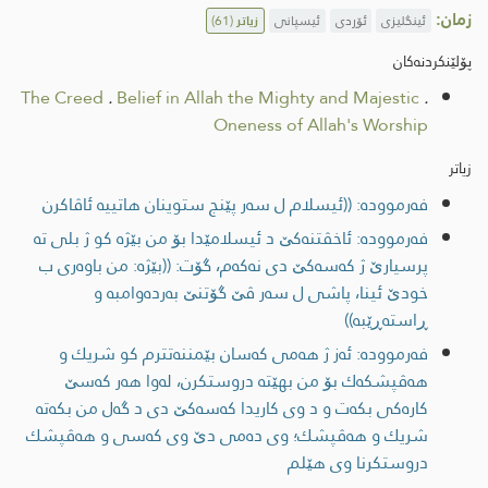
زمان:
ئینگلیزی
ئۆردی
ئیسپانی
زیاتر
(61)
پۆلێنکردنەکان
The Creed
.
Belief in Allah the Mighty and Majestic
.
Oneness of Allah's Worship
زیاتر
فەرموودە: ((ئيسلام ل سه‌ر پێنج ستوینان هاتییه‌ ئاڤاكرن
فەرموودە: ئاخڤتنه‌كێ د ئیسلامێدا بۆ من بێژە کو ژ بلی تە
پرسیارێ ژ كه‌سه‌كێ دی نەکەم، گۆت: ((بێژە: من باوەری ب
خودێ ئینا، پاشی ل سه‌ر ڤێ گۆتنێ به‌رده‌وامبه‌ و
ڕاسته‌ڕێبه‌))
فەرموودە: ئه‌ز ژ هه‌می كه‌سان بێمننه‌تترم كو شریك و
هه‌ڤپشكه‌ك بۆ من بهێته‌ دروستكرن، له‌وا هه‌ر كه‌سێ
كاره‌كی بكه‌ت و د وی كاریدا كه‌سه‌كێ دی د گه‌ل من بكه‌ته‌
شریك و هه‌ڤپشك؛ وی ده‌می دێ وی كه‌سی و هه‌ڤپشك
دروستكرنا وی هێلم