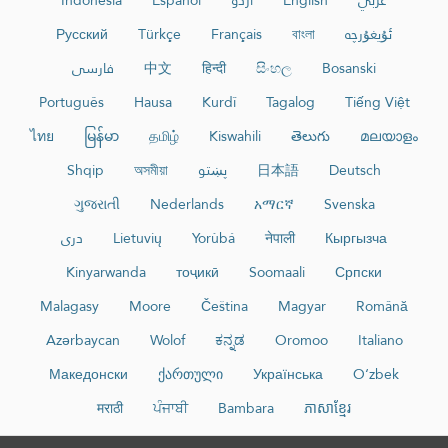
ئۇيغۇرچە
বাংলা
Français
Türkçe
Русский
Bosanski
සිංහල
हिन्दी
中文
فارسی
Português
Hausa
Kurdî
Tagalog
Tiếng Việt
ไทย
မြန်မာ
தமிழ்
Kiswahili
తెలుగు
മലയാളം
Deutsch
日本語
پښتو
অসমীয়া
Shqip
ગુજરાતી
Nederlands
አማርኛ
Svenska
Кыргызча
नेपाली
Yorùbá
Lietuvių
دری
Kinyarwanda
тоҷикӣ
Soomaali
Српски
Malagasy
Moore
Čeština
Magyar
Română
Azərbaycan
Wolof
ಕನ್ನಡ
Oromoo
Italiano
Македонски
ქართული
Українська
O‘zbek
मराठी
ਪੰਜਾਬੀ
Bambara
ភាសាខ្មែរ