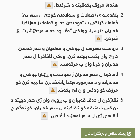
هندێ مرۆڤ بكه‌ڤیته‌ د شركێدا.
پێغه‌مبه‌رى (صه‌لات و سه‌لامێن خودێ ل سه‌ر بن)
گه‌له‌ك گرنگی ب ته‌وحیدێ ددا و گه‌له‌ك ژ مه‌زنكرنا
قه‌بران دترسیا، چونكی ئه‌ڤ چه‌نده‌ سه‌ردكێشیت بۆ
شركێ.
دروسته‌ نه‌فره‌ت ل جوهی و فه‌له‌یان و هه‌ر كه‌سێ
كارێ وان بكه‌ت بهێته‌ كرن، وه‌كی ئاڤاكرنا ل سه‌ر
قه‌بران و كرنا وان ب مزگه‌فت.
ئاڤاكرنا ل سه‌ر قه‌بران ژ سوننه‌ت و ڕێبازا جوهی و
فه‌له‌یانه‌ و د فه‌رمووده‌یێدا پاشڤه‌برن هاتییه‌ كرن كو
مرۆڤ خۆ وه‌كی وان لێ بكه‌ت.
نڤێژكرن ل ده‌ڤ قه‌بران و ب ڕویێ وان ژی هه‌ر دچیته‌ د
بن ڤی بابه‌تیڤه‌ كو ئاڤاكرنه‌ ل سه‌ر قه‌بران، خۆ ئه‌گه‌ر چ
ئاڤاهی ژی ل سه‌ر نه‌هێنه‌ ئاڤاكرن.
پیشاندانی وەرگێڕانەکان