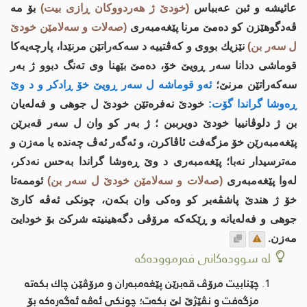
عائیشه‌ و ئبن عه‌بباس
(خودێ ژ هه‌ردووكان ڕازی بیت)
بۆ مه‌
ڤه‌دگوهێزن كو ده‌مێ مرنا پێغه‌مبه‌ری
(صه‌لات و سه‌لامێن خودێ
ل سه‌ر بن)
نێزیك بووی و كه‌ڤتییه‌ د سه‌كه‌راتێن مرنێدا، پارچه‌یه‌كا
قوماشی ددانا سه‌ر ڕویێ خۆ، ده‌مێ بێهنا وی ته‌نگ دبوو ژ به‌ر
سه‌كه‌را‌تێن مرنێ؛
ئه‌و قوماشه‌ ل سه‌ر ڕویێ خۆ ڕادكر و د وێ
ڕه‌وشا گراندا گۆت:
خودێ نه‌فره‌تێن خودێ ل جوهی و فه‌له‌یان
بن ژ دلوڤانییا خودێ دویرببن ؛ ژ به‌ر كو وان ل سه‌ر قه‌برێن
پێغه‌مبه‌رێن خۆ مزگه‌فت ئاڤاكرن، و ئه‌گه‌ر ئه‌ڤ چه‌نده‌ یا مه‌زن و
مه‌ترسیدار نه‌با؛ پێغه‌مبه‌ری د وێ ڕه‌وشا گراندا به‌حس نه‌دكر،
له‌وا پێغه‌مبه‌ری
(صه‌لات و سه‌لامێن خودێ ل سه‌ر بن)
ئوممه‌تا
خۆ ژ هندێ پاشڤه‌بر كو وه‌كی وان بكه‌ن، چونكی ئه‌ڤه‌ كارێ
جوهی و فه‌له‌یانه‌ و ڕێكه‌كه‌ مرۆڤی دگه‌هینیته‌ شركێ بۆ خودایێ
مه‌زن.
لە سوودەکانی فەرموودەکە
چێنابیت مرۆڤ قه‌برێن پێغه‌مبه‌ران و مرۆڤێن چاك بكه‌ته‌
مزگه‌فت و نڤێژێ لێ بكه‌ت؛ چونكی ئه‌ڤه‌ ئه‌گه‌ره‌كه‌ بۆ