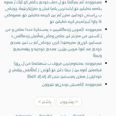
فەرموودە: ئه‌ز به‌رائه‌تا خۆ ل ده‌ڤ خودێ دكه‌م كو ئێك ژ هه‌وه‌
بكه‌مه‌ خه‌لیلێ خۆ (بلندترين پله‌يا ڤيان و حه‌زژێكرنێيه‌)، چونكی
ب ڕاستی خودایێ مه‌زن ئه‌ز یێ كریمه‌ خه‌لیلێ خۆ، هه‌روه‌كی
كا چاوا ئیبراهیم كريه‌ خه‌لیلێ خۆ
فەرموودە: ((هوین زێده‌گاڤییێ د په‌سنكرنا مندا نه‌كه‌ن و من
ژ ئاستێ من مه‌زنتر لێ نه‌كه‌ن وه‌كی فه‌ڵه‌یان زێده‌گاڤی د
عیسایێ كوڕێ مه‌ریه‌مێدا كری، چونكی ئه‌ز ب تنێ عه‌بدێ
خودێ مه‌، له‌وا هوین بێژین: عه‌بدێ خودێیه‌ و پێغه‌مبه‌رێ
وییه‌))
فەرموودە: به‌خته‌وه‌رترین مرۆڤ ب شه‌فاعه‌تا من ل ڕۆژا
قیامه‌تێ ئه‌وه‌ یێ ژ نیڤا دلێ خۆ گۆتی: ژ ئه‌لڵاهی پێڤه‌تر چ
خودایێن ژ هه‌ژی په‌رستنێ نینن (لا إله إلا الله)))
فەرموودە: ((كه‌سێن توندڕه‌و تێچوون
< پێشووتر
پاشتر >
عربي
English
اردو
Español
Indonesia