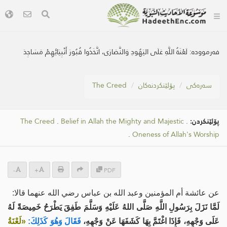
فەرموودە:
لَعْنَةُ اللَّهِ عَلَى اليَهُودِ وَالنَّصَارَى، اتَّخَذُوا قُبُورَ أَنْبِيَائِهِمْ مَسَاجِدَ
سه‌ره‌كی
پۆلێنکردنەکان
The Creed
پۆلێنکردن:
.
Belief in Allah the Mighty and Majestic
.
The Creed
.
Oneness of Allah's Worship
-
+
PDF
عن عائشة أم المؤمنين وعبد الله بن عباس رضي الله عنهما قالا:
لَمَّا نَزَلَ بِرَسُولِ اللَّهِ صَلَّى اللهُ عَلَيْهِ وَسَلَّمَ طَفِقَ يَطْرَحُ خَمِيصَةً لَهُ
عَلَى وَجْهِهِ، فَإِذَا اغْتَمَّ بِهَا كَشَفَهَا عَنْ وَجْهِهِ،
فَقَالَ وَهُوَ كَذَلِكَ:
«لَعْنَةُ