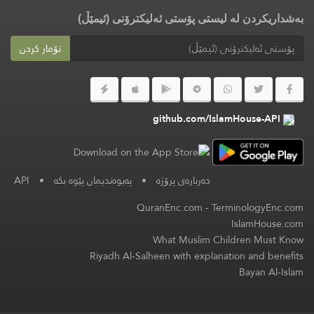
بەشداریکردن لە لیستی پۆستی ئەلیکترۆنی (ئیمێڵ)
تۆمار کردن
github.com/IslamHouse-API
دەربارەی پرۆژە
•
پەیوەندیمان پێوە بکە
•
API
QuranEnc.com
-
TerminologyEnc.com
IslamHouse.com
What Muslim Children Must Know
Riyadh Al-Salheen with explanation and benefits
Bayan Al-Islam