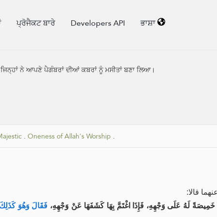
ਂ
ਪ੍ਰੋਜੈਕਟ ਬਾਰੇ
Developers API
ਭਾਸ਼ਾ
ਜਿਨ੍ਹਾਂ ਨੇ ਆਪਣੇ ਪੈਗੰਬਰਾਂ ਦੀਆਂ ਕਬਰਾਂ ਨੂੰ ਮਸੀਤਾਂ ਬਣਾ ਲਿਆ।
Majestic
.
Oneness of Allah's Worship
.
نهما قالا
 خَمِيصَةً لَهُ عَلَى وَجْهِهِ، فَإِذَا اغْتَمَّ بِهَا كَشَفَهَا عَنْ وَجْهِهِ
فَقَالَ وَهُوَ كَذَلِك: