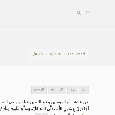
ਮੁੱਖ ਪੰਨਾ
ਸ਼੍ਰੇਣੀਆਂ
The Creed
PDF
+
-
عن عائشة أم المؤمنين وعبد الله بن عباس رضي الله ع:
لَمَّا نَزَلَ بِرَسُولِ اللَّهِ صَلَّى اللهُ عَلَيْهِ وَسَلَّمَ طَفِقَ يَطْرَحُ،