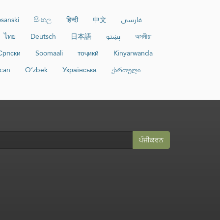
sanski
සිංහල
हिन्दी
中文
فارسی
ไทย
Deutsch
日本語
پښتو
অসমীয়া
Српски
Soomaali
тоҷикӣ
Kinyarwanda
can
O‘zbek
Українська
ქართული
ਪੰਜੀਕਰਨ