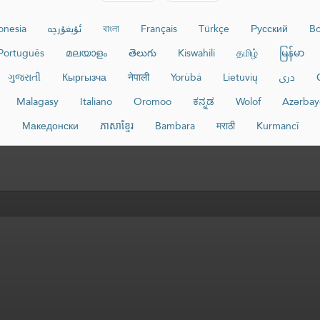
onesia
ئۇيغۇرچە
বাংলা
Français
Türkçe
Русский
Bo
Português
മലയാളം
తెలుగు
Kiswahili
தமிழ்
မြန်မာ
ગુજરાતી
Кыргызча
नेपाली
Yorùbá
Lietuvių
دری
Malagasy
Italiano
Oromoo
ಕನ್ನಡ
Wolof
Azərbay
Македонски
ភាសាខ្មែរ
Bambara
मराठी
Kurmancî