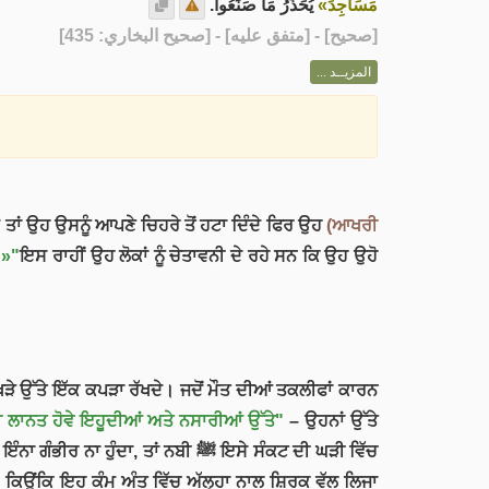
مَسَاجِدَ»
يُحَذِّرُ مَا صَنَعُوا.
] - [متفق عليه] - [صحيح البخاري: 435]
صحيح
[
المزيــد ...
 ਤਾਂ ਉਹ ਉਸਨੂੰ ਆਪਣੇ ਚਿਹਰੇ ਤੋਂ ਹਟਾ ਦਿੰਦੇ ਫਿਰ ਉਹ
(ਆਖਰੀ
।»"
ਇਸ ਰਾਹੀਂ ਉਹ ਲੋਕਾਂ ਨੂੰ ਚੇਤਾਵਨੀ ਦੇ ਰਹੇ ਸਨ ਕਿ ਉਹ ਉਹੋ
ੀ ਲਾਨਤ ਹੋਵੇ ਇਹੂਦੀਆਂ ਅਤੇ ਨਸਾਰੀਆਂ ਉੱਤੇ"
– ਉਹਨਾਂ ਉੱਤੇ
 ਤਾਂ ਨਬੀ ﷺ ਇਸੇ ਸੰਕਟ ਦੀ ਘੜੀ ਵਿੱਚ