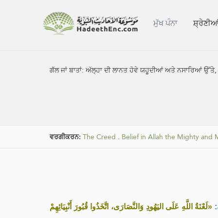
ਮੁੱਖ ਪੰਨਾ
ਸ਼੍ਰੇਣੀਆ
ਗੱਲ ਜਾਂ ਬਾਤਾਂ:
ਅੱਲ੍ਹਾ ਦੀ ਲਾਨਤ ਹੋਵੇ ਯਹੂਦੀਆਂ ਅਤੇ ਨਸਾਰਿਆਂ ਉੱਤੇ, 
ਵਰਗੀਕਰਨ:
The Creed
.
Belief in Allah the Mighty and 
َ
«لَعْنَةُ اللَّهِ عَلَى اليَهُودِ وَالنَّصَارَى، اتَّخَذُوا قُبُورَ أَنْبِيَائِهِمْ