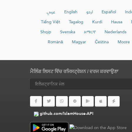
عربي
English
اردو
Español
Ind
Tiếng Việt
Tagalog
Kurdî
Hausa
Shqip
Svenska
አማርኛ
Nederlands
Română
Magyar
Čeština
Moore
ਮੈਲਿੰਗ ਲਿਸਟ ਵਿੱਚ ਰਜਿਸਟ੍ਰੇਸ਼ਨ / ਦਰਜ ਕਰਵਾਉਣਾ
github.com/IslamHouse-API