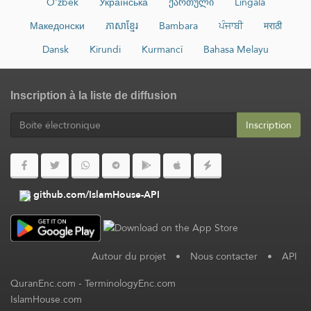
O‘zbek
Українська
ქართული
Lingala
Македонски
ភាសាខ្មែរ
Bambara
ਪੰਜਾਬੀ
मराठी
Dansk
Kirundi
Kurmancî
Bahasa Melayu
Inscription à la liste de diffusion
Inscription
github.com/IslamHouse-API
Autour du projet
•
Nous contacter
•
API
QuranEnc.com
-
TerminologyEnc.com
IslamHouse.com