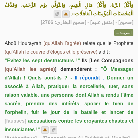
وَأَكْلُ الرِّبَا، وَأَكْلُ مَالِ الْيَتِيمِ، وَالتَّوَلِّي يَوْمَ الزَّحْفِ، وَقَذْفُ
.
الْمُحْصَنَاتِ الْمُؤْمِنَاتِ الْغَافِلَاتِ»
] - [متفق عليه] - [صحيح البخاري: 2766]
صحيح
[
المزيــد ...
Aboû Hourayrah
(qu'Allah l'agrée)
relate que le Prophète
(qu'Allah le couvre d'éloges et le préserve)
a dit :
"Evitez les sept destructeurs !"
Ils [Les Compagnons
(qu’Allah les agrée)
] demandèrent :
"Ô Messager
d’Allah ! Quels sont-ils ? -
Il répondit :
Donner un
associé à Allah, pratiquer la sorcellerie, tuer, sans
raison valable, une personne dont Allah a rendu l’âme
sacrée, prendre des intérêts, spolier le bien de
l’orphelin, fuir le jour de la bataille et lancer de
[fausses]
accusations contre les croyantes chastes et
insouciantes !"