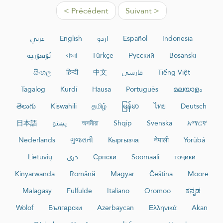
< Précédent
Suivant >
عربي
English
اردو
Español
Indonesia
ئۇيغۇرچە
বাংলা
Türkçe
Русский
Bosanski
සිංහල
हिन्दी
中文
فارسی
Tiếng Việt
Tagalog
Kurdî
Hausa
Português
മലയാളം
తెలుగు
Kiswahili
தமிழ்
မြန်မာ
ไทย
Deutsch
日本語
پښتو
অসমীয়া
Shqip
Svenska
አማርኛ
Nederlands
ગુજરાતી
Кыргызча
नेपाली
Yorùbá
Lietuvių
دری
Српски
Soomaali
тоҷикӣ
Kinyarwanda
Română
Magyar
Čeština
Moore
Malagasy
Fulfulde
Italiano
Oromoo
ಕನ್ನಡ
Wolof
Български
Azərbaycan
Ελληνικά
Akan