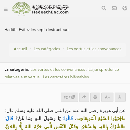
Hadith:
Evitez les sept destructeurs
Accueil
Les catégories
Les vertus et les convenances
La catégorie:
Les vertus et les convenances
.
La jurisprudence
relatives aux vertus
.
Les caractères blâmables
.
PDF
+
-
عن أبي هريرة رضي الله عنه عن النبي صلى الله عليه وسلم قال:
قَالَ:
يَا رَسُولَ اللهِ وَمَا هُنَّ؟
قَالُوا:
،
«اجْتَنِبُوا السَّبْعَ الْمُوبِقَاتِ»
«الشِّرْكُ بِاللهِ، وَالسِّحْرُ، وَقَتْلُ النَّفْسِ الَّتِي حَرَّمَ اللهُ إِلَّا بِالْحَقِّ،