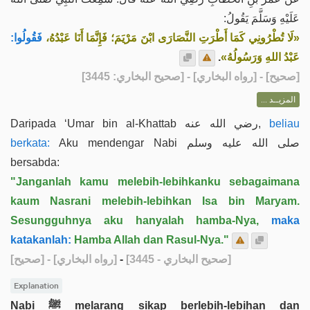
عَلَيْهِ وَسَلَّمَ يَقُولُ:
«لَا تُطْرُونِي كَمَا أَطْرَتِ النَّصَارَى ابْنَ مَرْيَمَ؛ فَإِنَّمَا أَنَا عَبْدُهُ،
فَقُولُوا:
.
عَبْدُ اللهِ وَرَسُولُهُ»
] - [رواه البخاري] - [صحيح البخاري: 3445]
صحيح
[
المزيــد ...
Daripada ‘Umar bin al-Khattab رضي الله عنه,
beliau
berkata:
Aku mendengar Nabi صلى الله عليه وسلم
bersabda:
"Janganlah kamu melebih-lebihkanku sebagaimana
kaum Nasrani melebih-lebihkan Isa bin Maryam.
Sesungguhnya aku hanyalah hamba-Nya,
maka
katakanlah:
Hamba Allah dan Rasul-Nya."
[صحيح]
- [رواه البخاري]
-
[صحيح البخاري - 3445]
Explanation
Nabi ﷺ melarang sikap berlebih-lebihan dan