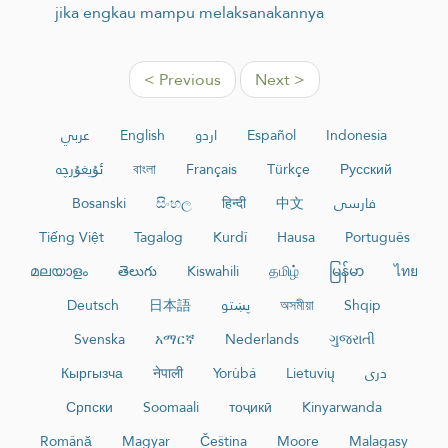
jika engkau mampu melaksanakannya
< Previous
Next >
عربي
English
اردو
Español
Indonesia
ئۇيغۇرچە
বাংলা
Français
Türkçe
Русский
Bosanski
සිංහල
हिन्दी
中文
فارسی
Tiếng Việt
Tagalog
Kurdî
Hausa
Português
മലയാളം
తెలుగు
Kiswahili
தமிழ்
မြန်မာ
ไทย
Deutsch
日本語
پښتو
অসমীয়া
Shqip
Svenska
አማርኛ
Nederlands
ગુજરાતી
Кыргызча
नेपाली
Yorùbá
Lietuvių
دری
Српски
Soomaali
тоҷикӣ
Kinyarwanda
Română
Magyar
Čeština
Moore
Malagasy