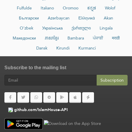
Fulfulde
Italiano
Oromoo
ಕನ್ನಡ
Wolof
Български
Azərbaycan
Ελληνικά
Akan
O‘zbek
Українська
ქართული
Lingala
Македонски
ភាសាខ្មែរ
Bambara
ਪੰਜਾਬੀ
मराठी
Dansk
Kirundi
Kurmancî
Subscribe to the mailing list
Subscription
github.com/IslamHouse-API