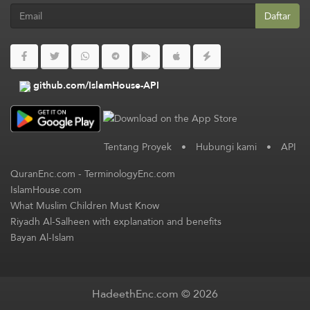
Daftar
github.com/IslamHouse-API
Tentang Proyek
•
Hubungi kami
•
API
QuranEnc.com
-
TerminologyEnc.com
IslamHouse.com
What Muslim Children Must Know
Riyadh Al-Salheen with explanation and benefits
Bayan Al-Islam
HadeethEnc.com © 2026