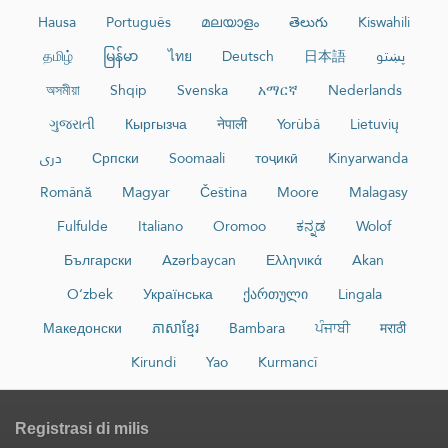
Hausa
Português
മലയാളം
తెలుగు
Kiswahili
தமிழ்
မြန်မာ
ไทย
Deutsch
日本語
پښتو
অসমীয়া
Shqip
Svenska
አማርኛ
Nederlands
ગુજરાતી
Кыргызча
नेपाली
Yorùbá
Lietuvių
دری
Српски
Soomaali
тоҷикӣ
Kinyarwanda
Română
Magyar
Čeština
Moore
Malagasy
Fulfulde
Italiano
Oromoo
ಕನ್ನಡ
Wolof
Български
Azərbaycan
Ελληνικά
Akan
O‘zbek
Українська
ქართული
Lingala
Македонски
ភាសាខ្មែរ
Bambara
ਪੰਜਾਬੀ
मराठी
Kirundi
Yao
Kurmancî
Registrasi di milis