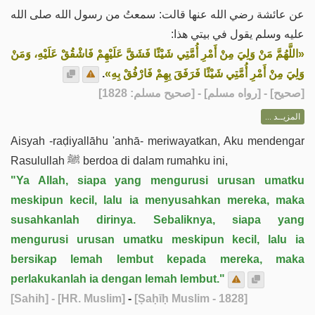
عن عائشة رضي الله عنها قالت: سمعتُ من رسول الله صلى الله
عليه وسلم يقول في بيتي هذا:
«اللَّهُمَّ مَنْ وَلِيَ مِنْ أَمْرِ أُمَّتِي شَيْئًا فَشَقَّ عَلَيْهِمْ فَاشْقُقْ عَلَيْهِ، وَمَنْ
.
وَلِيَ مِنْ أَمْرِ أُمَّتِي شَيْئًا فَرَفَقَ بِهِمْ فَارْفُقْ بِهِ»
] - [رواه مسلم] - [صحيح مسلم: 1828]
صحيح
[
المزيــد ...
Aisyah -raḍiyallāhu 'anhā- meriwayatkan, Aku mendengar
Rasulullah ﷺ berdoa di dalam rumahku ini,
"Ya Allah, siapa yang mengurusi urusan umatku
meskipun kecil, lalu ia menyusahkan mereka, maka
susahkanlah dirinya. Sebaliknya, siapa yang
mengurusi urusan umatku meskipun kecil, lalu ia
bersikap lemah lembut kepada mereka, maka
perlakukanlah ia dengan lemah lembut."
[Sahih]
- [HR. Muslim]
-
[Ṣaḥīḥ Muslim - 1828]