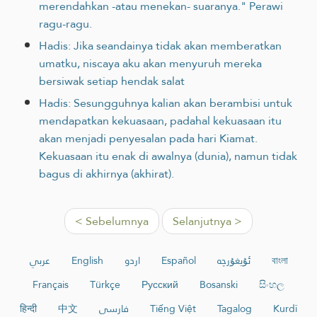
merendahkan -atau menekan- suaranya." Perawi
ragu-ragu.
Hadis: Jika seandainya tidak akan memberatkan
umatku, niscaya aku akan menyuruh mereka
bersiwak setiap hendak salat
Hadis: Sesungguhnya kalian akan berambisi untuk
mendapatkan kekuasaan, padahal kekuasaan itu
akan menjadi penyesalan pada hari Kiamat.
Kekuasaan itu enak di awalnya (dunia), namun tidak
bagus di akhirnya (akhirat).
< Sebelumnya
Selanjutnya >
عربي
English
اردو
Español
ئۇيغۇرچە
বাংলা
Français
Türkçe
Русский
Bosanski
සිංහල
हिन्दी
中文
فارسی
Tiếng Việt
Tagalog
Kurdî