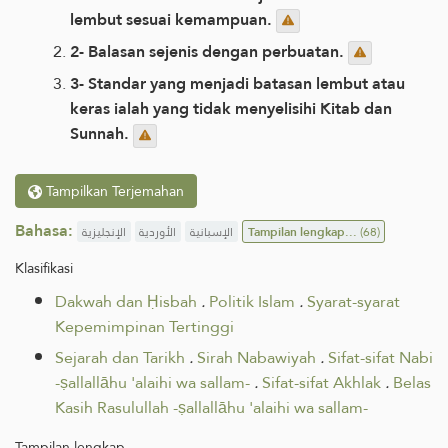
lembut sesuai kemampuan.
2- Balasan sejenis dengan perbuatan.
3- Standar yang menjadi batasan lembut atau
keras ialah yang tidak menyelisihi Kitab dan
Sunnah.
Tampilkan Terjemahan
Bahasa:
الإنجليزية
الأوردية
الإسبانية
Tampilan lengkap...
(68)
Klasifikasi
Dakwah dan Ḥisbah
.
Politik Islam
.
Syarat-syarat
Kepemimpinan Tertinggi
Sejarah dan Tarikh
.
Sirah Nabawiyah
.
Sifat-sifat Nabi
-ṣallallāhu 'alaihi wa sallam-
.
Sifat-sifat Akhlak
.
Belas
Kasih Rasulullah -ṣallallāhu 'alaihi wa sallam-
Tampilan lengkap...