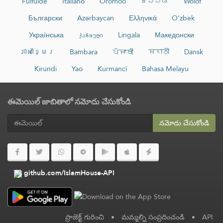
Fulfulde
Italiano
Oromoo
ಕನ್ನಡ
Wolof
Български
Azərbaycan
Ελληνικά
O‘zbek
Українська
ქართული
Lingala
Македонски
ភាសាខ្មែរ
Bambara
ਪੰਜਾਬੀ
मराठी
Dansk
Kirundi
Yao
Kurmancî
Bahasa Melayu
ఈమెయిల్ జాబితాలో నమోదు చేసుకోండి
నమోదు చేసుకోండి
github.com/IslamHouse-API
ప్రాజెక్ట్ గురించి
•
మమ్మల్ని సంప్రదించండి
•
API