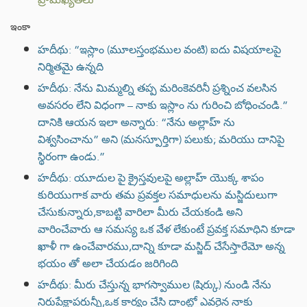
ఇంకా
హదీథు: “ఇస్లాం (మూలస్తంభముల వంటి) ఐదు విషయాలపై
నిర్మితమై ఉన్నది
హదీథు: నేను మిమ్మల్ని తప్ప మరింకెవరినీ ప్రశ్నించ వలసిన
అవసరం లేని విధంగా – నాకు ఇస్లాం ను గురించి బోధించండి.”
దానికి ఆయన ఇలా అన్నారు: “నేను అల్లాహ్ ను
విశ్వసించాను” అని (మనస్పూర్తిగా) పలుకు; మరియు దానిపై
స్థిరంగా ఉండు.”
హదీథు: యూదుల పై క్రైస్తవులపై అల్లాహ్ యొక్క శాపం
కురియుగాక వారు తమ ప్రవక్తల సమాధులను మస్జిదులుగా
చేసుకున్నారు,కాబట్టి వారిలా మీరు చేయకండి అని
వారించేవారు ఆ సమస్య ఒక వేళ లేకుంటే ప్రవక్త సమాధిని కూడా
ఖాళీ గా ఉంచేవారము,దాన్ని కూడా మస్జిద్ చేసేస్తారేమో అన్న
భయం తో అలా చేయడం జరిగింది
హదీథు: మీరు చేస్తున్న భాగస్వాముల (షిర్కు) నుండి నేను
నిరుపేక్షాపరున్నీ,ఒక కార్యం చేసి దాంట్లో ఎవరైన నాకు