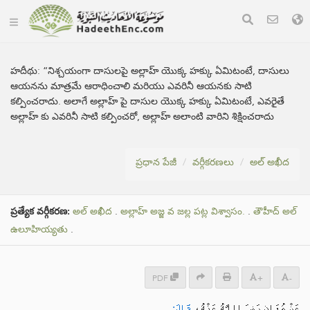
హదీథు:
“నిశ్చయంగా దాసులపై అల్లాహ్ యొక్క హక్కు ఏమిటంటే, దాసులు
ఆయనను మాత్రమే ఆరాధించాలి మరియు ఎవరినీ ఆయనకు సాటి
కల్పించరాదు. అలాగే అల్లాహ్ పై దాసుల యొక్క హక్కు ఏమిటంటే, ఎవరైతే
అల్లాహ్ కు ఎవరినీ సాటి కల్పించరో, అల్లాహ్ అలాంటి వారిని శిక్షించరాదు
ప్రధాన పేజీ
వర్గీకరణలు
అల్ అఖీద
ప్రత్యేక వర్గీకరణ:
అల్ అఖీద
.
అల్లాహ్ అజ్జ వ జల్ల పట్ల విశ్వాసం.
.
తౌహీద్ అల్
ఉలూహియ్యతు
.
PDF
+
-
عَنْ مُعَاذٍ رَضِيَ اللَّهُ عَنْهُ،
قَالَ: