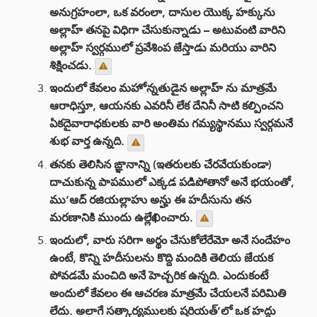
అనుగ్రహంలా, ఒక వరంలా, దాసుల యొక్క హక్కును
అల్లాహ్ తనపై విధిగా చేసుకున్నాడు – అటువంటి వారిని
అల్లాహ్ స్వర్గములో ప్రవేశింప జేస్తాడు మరియు వారిని
శిక్షించడు.
ఇందులో కేవలం మహోన్నతుడైన అల్లాహ్ ను మాత్రమే
ఆరాధిస్తూ, ఆయనకు ఎవరినీ లేక దేనినీ సాటి కల్పించని
ఏకదైవారాధకులకు వారి అంతిమ గమ్యస్థానము స్వర్గమనే
శుభ వార్త ఉన్నది.
తనకు తెలిసిన ఙ్ఞానాన్ని (ఇతరులకు చేరవేయకుండా)
దాచుకున్న పాపములో ఎక్కడ పడిపోతానో అనే భయంతో,
ము’ఆద్ రజియల్లాహు అన్హు ఈ హదీసును తన
మరణానికి ముందు ఉల్లేఖించారు.
ఇందులో, వారు సరిగా అర్థం చేసుకోలేరేమో అనే సందేహం
ఉంటే, కొన్ని హదీసులను కొద్ది మందికి తెలియ జేయక
పోవడమే మంచిది అనే హెచ్చరిక ఉన్నది. ఎందుకంటే
అందులో కేవలం ఈ ఆచరణ మాత్రమే చేయలనే పరిమితి
లేదు. అలాగే సత్కార్యములకు షరియత్’లో ఒక హద్దు