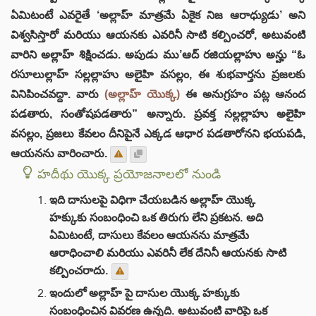
ఏమిటంటే ఎవరైతే ‘అల్లాహ్ మాత్రమే ఏకైక నిజ ఆరాధ్యుడు’ అని
విశ్వసిస్తారో మరియు ఆయనకు ఎవరినీ సాటి కల్పించరో, అటువంటి
వారిని అల్లాహ్ శిక్షించడు. అపుడు ము’ఆద్ రజియల్లాహు అన్హు “ఓ
రసూలుల్లాహ్ సల్లల్లాహు అలైహి వసల్లం, ఈ శుభవార్తను ప్రజలకు
వినిపించవద్దా. వారు
(అల్లాహ్ యొక్క)
ఈ అనుగ్రహం పట్ల ఆనంద
పడతారు, సంతోషపడతారు” అన్నారు. ప్రవక్త సల్లల్లాహు అలైహి
వసల్లం, ప్రజలు కేవలం దీనిపైనే ఎక్కడ ఆధార పడతారోనని భయపడి,
ఆయనను వారించారు.
హదీథు యొక్క ప్రయోజనాలలో నుండి
ఇది దాసులపై విధిగా చేయబడిన అల్లాహ్ యొక్క
హక్కుకు సంబంధించి ఒక తిరుగు లేని ప్రకటన. అది
ఏమిటంటే, దాసులు కేవలం ఆయనను మాత్రమే
ఆరాధించాలి మరియు ఎవరినీ లేక దేనినీ ఆయనకు సాటి
కల్పించరాదు.
ఇందులో అల్లాహ్ పై దాసుల యొక్క హక్కుకు
సంబంధించిన వివరణ ఉన్నది. అటువంటి వారిపై ఒక