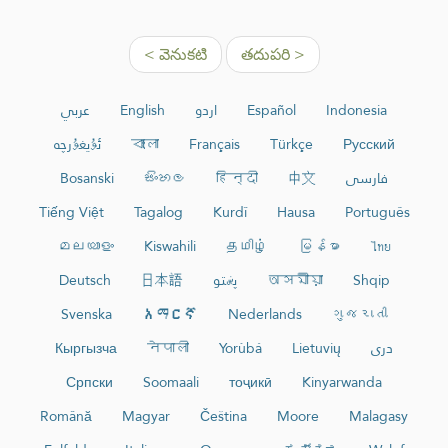
< వెనుకటి
తదుపరి >
عربي
English
اردو
Español
Indonesia
ئۇيغۇرچە
বাংলা
Français
Türkçe
Русский
Bosanski
සිංහල
हिन्दी
中文
فارسی
Tiếng Việt
Tagalog
Kurdî
Hausa
Português
മലയാളം
Kiswahili
தமிழ்
မြန်မာ
ไทย
Deutsch
日本語
پښتو
অসমীয়া
Shqip
Svenska
አማርኛ
Nederlands
ગુજરાતી
Кыргызча
नेपाली
Yorùbá
Lietuvių
دری
Српски
Soomaali
тоҷикӣ
Kinyarwanda
Română
Magyar
Čeština
Moore
Malagasy