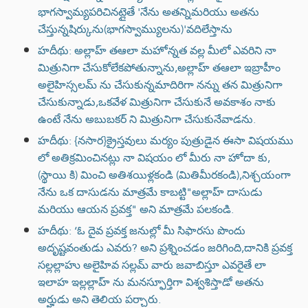
భాగస్వామ్యపరిచినట్లైతే 'నేను అతన్నిమరియు అతను
చేస్తున్నషిర్కును(భాగస్వామ్యులను)'వదిలేస్తాను
హదీథు: అల్లాహ్ తఆలా మహోన్నత వల్ల మీలో ఎవరిని నా
మిత్రునిగా చేసుకోలేకపోతున్నాను,అల్లాహ్ తఆలా ఇబ్రాహీం
అలైహిస్సలమ్ ను చేసుకున్నమాదిరిగా నన్ను తన మిత్రునిగా
చేసుకున్నాడు,ఒకవేళ మిత్రునిగా చేసుకునే అవకాశం నాకు
ఉంటే నేను అబుబకర్ ని మిత్రునిగా చేసుకునేవాడను.
హదీథు: {నసార}క్రైస్తవులు మర్యం పుత్రుడైన ఈసా విషయము
లో అతిక్రమించినట్లు నా విషయం లో మీరు నా హోదా కు,
(స్థాయి కి) మించి అతిశయిళ్లకండి (మితిమీరకండి),నిశ్చయంగా
నేను ఒక దాసుడను మాత్రమే కాబట్టి"అల్లాహ్ దాసుడు
మరియు ఆయన ప్రవక్త" అని మాత్రమే పలకండి.
హదీథు: ‘ఓ దైవ ప్రవక్త జనుల్లో మీ సిఫారసు పొందు
అదృష్టవంతుడు ఎవరు? అని ప్రశ్నించడం జరిగింది,దానికి ప్రవక్త
సల్లల్లాహు అలైహివ సల్లమ్ వారు జవాబిస్తూ ఎవరైతే లా
ఇలాహ ఇల్లల్లాహ్ ను మనస్ఫూర్తిగా విశ్వశిస్తాడో అతను
అర్హుడు అని తెలియ పర్చారు.