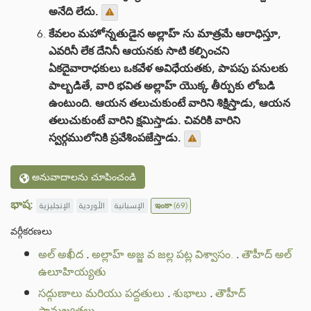
అనేది లేదు.
కేవలం మహోన్నతుడైన అల్లాహ్ ను మాత్రమే ఆరాధిస్తూ,
ఎవరినీ లేక దేనినీ ఆయనకు సాటి కల్పించని
ఏకదైవారాధకులు ఒకవేళ అవిధేయతకు, పాపపు పనులకు
పాల్బడితే, వారి భవిత అల్లాహ్ యొక్క తీర్పుకు లోబడి
ఉంటుంది. ఆయన తలుచుకుంటే వారిని శిక్షిస్తాడు, ఆయన
తలుచుకుంటే వారిని క్షమిస్తాడు. చివరికి వారిని
స్వర్గములోనికి ప్రవేశింపజేస్తాడు.
అనువాదాలను చూపించండి
భాష:
الإنجليزية
الأوردية
الإسبانية
ఇంకా
(69)
వర్గీకరణలు
అల్ అఖీద
.
అల్లాహ్ అజ్జ వ జల్ల పట్ల విశ్వాసం.
.
తౌహీద్ అల్
ఉలూహియ్యతు
సద్గుణాలు మరియు పద్దతులు
.
శుభాలు
.
తౌహీద్
ప్రామఖ్యతలు