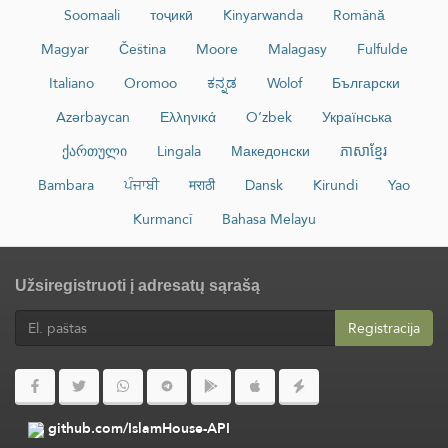
Soomaali
тоҷикӣ
Kinyarwanda
Română
Magyar
Čeština
Moore
Malagasy
Fulfulde
Italiano
Oromoo
ಕನ್ನಡ
Wolof
Български
Azərbaycan
Ελληνικά
O‘zbek
Українська
ქართული
Lingala
Македонски
ភាសាខ្មែរ
Bambara
ਪੰਜਾਬੀ
मराठी
Dansk
Kirundi
Yao
Kurmancî
Bahasa Melayu
Užsiregistruoti į adresatų sąrašą
Registracija
github.com/IslamHouse-API