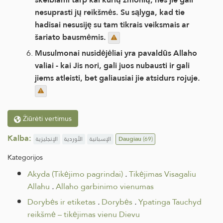
nesuprasti jų reikšmės. Su sąlyga, kad tie
hadisai nesusiję su tam tikrais veiksmais ar
šariato bausmėmis.
Musulmonai nusidėjėliai yra pavaldūs Allaho
valiai - kai Jis nori, gali juos nubausti ir gali
jiems atleisti, bet galiausiai jie atsidurs rojuje.
Žiūrėti vertimus
Kalba:
الإنجليزية
الأوردية
الإسبانية
Daugiau
(69)
Kategorijos
Akyda (Tikėjimo pagrindai)
.
Tikėjimas Visagaliu
Allahu
.
Allaho garbinimo vienumas
Dorybės ir etiketas
.
Dorybės
.
Ypatinga Tauchyd
reikšmė – tikėjimas vienu Dievu