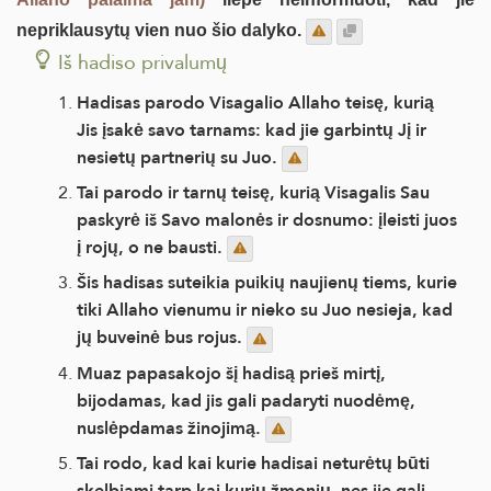
nepriklausytų vien nuo šio dalyko.
Iš hadiso privalumų
Hadisas parodo Visagalio Allaho teisę, kurią
Jis įsakė savo tarnams: kad jie garbintų Jį ir
nesietų partnerių su Juo.
Tai parodo ir tarnų teisę, kurią Visagalis Sau
paskyrė iš Savo malonės ir dosnumo: įleisti juos
į rojų, o ne bausti.
Šis hadisas suteikia puikių naujienų tiems, kurie
tiki Allaho vienumu ir nieko su Juo nesieja, kad
jų buveinė bus rojus.
Muaz papasakojo šį hadisą prieš mirtį,
bijodamas, kad jis gali padaryti nuodėmę,
nuslėpdamas žinojimą.
Tai rodo, kad kai kurie hadisai neturėtų būti
skelbiami tarp kai kurių žmonių, nes jie gali