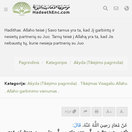
Hadithas:
Allaho teisė į Savo tarnus yra ta, kad Jį garbintų ir
nesietų partnerių su Juo. Tarnų teisė į Allahą yra ta, kad Jis
nebaustų tų, kurie nesieja partnerių su Juo
Pagrindinis
Kategorijos
Akyda (Tikėjimo pagrindai)
Kategorija:
Akyda (Tikėjimo pagrindai)
.
Tikėjimas Visagaliu Allahu
.
Allaho garbinimo vienumas
.
PDF
+
-
عَنْ مُعَاذٍ رَضِيَ اللَّهُ عَنْهُ،
قَالَ: