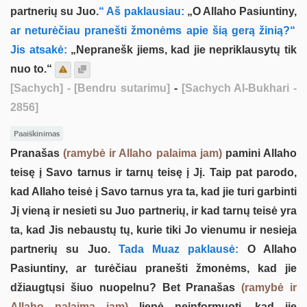
partnerių su Juo.
“ Aš paklausiau:
„O Allaho Pasiuntiny,
ar neturėčiau pranešti žmonėms apie šią gerą žinią?“
Jis atsakė:
„Nepranešk jiems, kad jie nepriklausytų tik
nuo to.“
[Sachych]
- [Bendru sutarimu]
-
[Sachych Al-Bukhari -
2856]
Paaiškinimas
Pranašas
(ramybė ir Allaho palaima jam)
pamini Allaho
teisę į Savo tarnus ir tarnų teisę į Jį. Taip pat parodo,
kad Allaho teisė į Savo tarnus yra ta, kad jie turi garbinti
Jį vieną ir nesieti su Juo partnerių, ir kad tarnų teisė yra
ta, kad Jis nebaustų tų, kurie tiki Jo vienumu ir nesieja
partnerių su Juo.
Tada Muaz paklausė:
O Allaho
Pasiuntiny, ar turėčiau pranešti žmonėms, kad jie
džiaugtųsi šiuo nuopelnu? Bet Pranašas
(ramybė ir
Allaho palaima jam)
liepė neinformuoti, kad jie