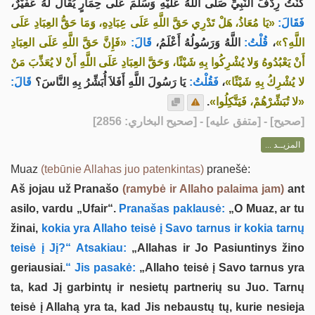
كُنْتُ رِدْفَ النَّبِيِّ صَلَّى اللهُ عَلَيْهِ وَسَلَّمَ عَلَى حِمَارٍ يُقَالُ لَهُ عُفَيْرٌ،
فَقَالَ:
«يَا مُعَاذُ، هَلْ تَدْرِي حَقَّ اللَّهِ عَلَى عِبَادِهِ، وَمَا حَقُّ العِبَادِ عَلَى
«فَإِنَّ حَقَّ اللَّهِ عَلَى العِبَادِ
قَالَ:
اللَّهُ وَرَسُولُهُ أَعْلَمُ،
قُلْتُ:
،
اللَّهِ؟»
أَنْ يَعْبُدُوهُ وَلا يُشْرِكُوا بِهِ شَيْئًا، وَحَقَّ العِبَادِ عَلَى اللَّهِ أَنْ لا يُعَذِّبَ مَنْ
قَالَ:
يَا رَسُولَ اللَّهِ أَفَلاَ أُبَشِّرُ بِهِ النَّاسَ؟
فَقُلْتُ:
،
لا يُشْرِكُ بِهِ شَيْئًا»
.
«لا تُبَشِّرْهُمْ، فَيَتَّكِلُوا»
] - [متفق عليه] - [صحيح البخاري: 2856]
صحيح
[
المزيــد ...
Muaz
(tebūnie Allahas juo patenkintas)
pranešė:
Aš jojau už Pranašo
(ramybė ir Allaho palaima jam)
ant
asilo, vardu „Ufair“.
Pranašas paklausė:
„O Muaz, ar tu
žinai,
kokia yra Allaho teisė į Savo tarnus ir kokia tarnų
teisė į Jį?“ Atsakiau:
„Allahas ir Jo Pasiuntinys žino
geriausiai.
“ Jis pasakė:
„Allaho teisė į Savo tarnus yra
ta, kad Jį garbintų ir nesietų partnerių su Juo. Tarnų
teisė į Allahą yra ta, kad Jis nebaustų tų, kurie nesieja