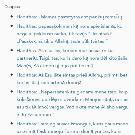
Daugiau
Hadithas: „Islamas pastatytas ant penkių ramsčių
Hadithas: papasakok man ką nors apie islamą, ko
negaliu paklausti nieko, tik tavęs.“ Jis atsakė:
„Pasakyk: aš tikiu Allahą, tada būk tvirtas.“
Hadithas: Aš esu Tas, kuriam mažiausiai reikia
partnerių. Taigi, tas, kuris daro ką nors dėl kito šalia
Manęs, Aš atmetu jį ir jo politeizmą
Hadithas: Aš Esu išteisintas prieš Allahą, priimti bet
kurį iš jūsų kaip artimą draugą
Hadithas: „Nepersistenkite girdami mane taip, kaip
krikščionys perdėjo šlovindami Marijos sūnų, nes aš
esu tik (Allaho) vergas. Vadinkite mane Allaho vergu
ir Jo Pasiuntiniu.“
Hadithas: Laimingiausias žmongus, kuris gaus mano
užtarimą Paskutiniojo Teismo dieną yra tas, kuris