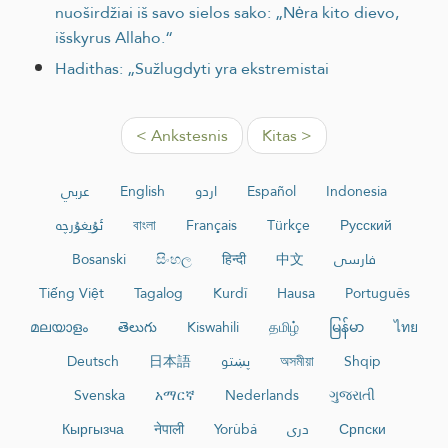
nuoširdžiai iš savo sielos sako: „Nėra kito dievo,
išskyrus Allaho.“
Hadithas: „Sužlugdyti yra ekstremistai
< Ankstesnis
Kitas >
عربي
English
اردو
Español
Indonesia
ئۇيغۇرچە
বাংলা
Français
Türkçe
Русский
Bosanski
සිංහල
हिन्दी
中文
فارسی
Tiếng Việt
Tagalog
Kurdî
Hausa
Português
മലയാളം
తెలుగు
Kiswahili
தமிழ்
မြန်မာ
ไทย
Deutsch
日本語
پښتو
অসমীয়া
Shqip
Svenska
አማርኛ
Nederlands
ગુજરાતી
Кыргызча
नेपाली
Yorùbá
دری
Српски