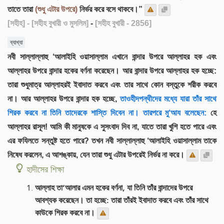
তাতে তারা
(শুধু এটার উপরে)
নির্ভর করে বসে থাকবে।”
[সহীহ]
- [সহীহ বুখারী ও মুসলিম]
-
[সহীহ বুখারী - 2856]
ব্যাখ্যা
নবী সাল্লাল্লাহু ‘আলাইহি ওয়াসাল্লাম এখানে বান্দার উপরে আল্লাহর হক এবং
আল্লাহর উপরে বান্দার হকের বর্ণনা করেছেন। আর বান্দার উপরে আল্লাহর হক হচ্ছে:
তারা শুধুমাত্র আল্লাহরই ইবাদাত করবে এবং তার সাথে কোন বস্তুকে শরীক করবে
না। আর আল্লাহর উপরে বান্দার হক হচ্ছে,
তাওহীদপন্থীদের মধ্যে যারা তাঁর সাথে
শিরক করবে না তিনি তাদেরকে শাস্তি দিবেন না। তারপরে মু‘আয বলেছেন:
হে
আল্লাহর রাসূল! আমি কী মানুষকে এ সুসংবাদ দিব না, যাতে তারা খুশি হতে পারে এবং
এর ফযিলতে সন্তুষ্ট হতে পারে? তখন নবী সাল্লাল্লাহু ‘আলাইহি ওয়াসাল্লাম তাকে
নিষেধ করলেন, এ আশঙ্কায়, যেন তারা শুধু এটার উপরেই নির্ভর না করে।
হাদীসের শিক্ষা
আল্লাহ তা‘আলার এমন হকের বর্ণনা, যা তিনি তাঁর বান্দাদের উপরে
আবশ্যক করেছেন। তা হচ্ছে: তারা তাঁরই ইবাদাত করবে এবং তাঁর সাথে
কাউকে শিরক করবে না।