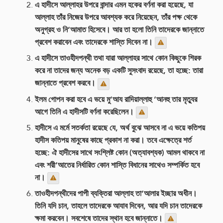
এ হাদীসে আল্লাহর উপরে বান্দার এমন হকের বর্ণনা করা হয়েছে, যা
আল্লাহ তাঁর নিজের উপরে আবশ্যক করে নিয়েছেন, তাঁর পক্ষ থেকে
অনুগ্রহ ও নি‘আমাত হিসেবে। আর তা হলো তিনি তাদেরকে জান্নাতে
প্রবেশ করাবেন এবং তাদেরকে শাস্তি দিবেন না।
এ হাদীসে তাওহীদপন্থী তথা যারা আল্লাহর সাথে কোন কিছুকে শিরক
করে না তাদের জন্য অনেক বড় একটি সুসংবাদ রয়েছে, তা হচ্ছে: তারা
জান্নাতে প্রবেশ করবে।
ইলম গোপন করা হবে এ ভয়ে মু‘আয রাদিয়াল্লাহু ‘আনহু তার মৃত্যুর
আগে তিনি এ হাদীসটি বর্ণনা করেছিলেন।
হাদীসে এ মর্মে সতর্কতা রয়েছে যে, অর্থ বুঝে আসবে না এ ভয়ে কতিপয়
হাদীস কতিপয় মানুষের কাছে প্রকাশ না করা। তবে এক্ষেত্রে শর্ত
হচ্ছে: ঐ হাদীসের সাথে সংশ্লিষ্ট কোন (অত্যাবশ্যক) আমল থাকবে না
এবং শরী‘আতের নির্ধারিত কোন শাস্তি বিধানের সাথেও সম্পর্কিত হবে
না।
তাওহীদপন্থীদের পাপী ব্যক্তিরা আল্লাহ তা‘আলার ইচ্ছার অধীন।
তিনি যদি চান, তাহলে তাদেরকে আযাব দিবেন, আর যদি চান তাদেরকে
ক্ষমা করবেন। সবশেষে তাদের স্থান হবে জান্নাতে।