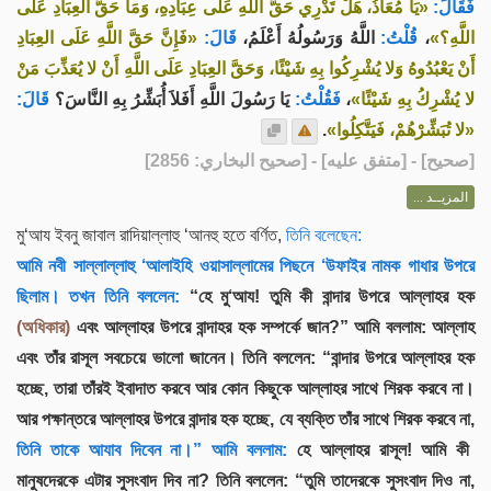
فَقَالَ:
«يَا مُعَاذُ، هَلْ تَدْرِي حَقَّ اللَّهِ عَلَى عِبَادِهِ، وَمَا حَقُّ العِبَادِ عَلَى
«فَإِنَّ حَقَّ اللَّهِ عَلَى العِبَادِ
قَالَ:
اللَّهُ وَرَسُولُهُ أَعْلَمُ،
قُلْتُ:
،
اللَّهِ؟»
أَنْ يَعْبُدُوهُ وَلا يُشْرِكُوا بِهِ شَيْئًا، وَحَقَّ العِبَادِ عَلَى اللَّهِ أَنْ لا يُعَذِّبَ مَنْ
قَالَ:
يَا رَسُولَ اللَّهِ أَفَلاَ أُبَشِّرُ بِهِ النَّاسَ؟
فَقُلْتُ:
،
لا يُشْرِكُ بِهِ شَيْئًا»
.
«لا تُبَشِّرْهُمْ، فَيَتَّكِلُوا»
] - [متفق عليه] - [صحيح البخاري: 2856]
صحيح
[
المزيــد ...
মু‘আয ইবনু জাবাল রাদিয়াল্লাহু ‘আনহু হতে বর্ণিত,
তিনি বলেছেন:
আমি নবী সাল্লাল্লাহু ‘আলাইহি ওয়াসাল্লামের পিছনে ‘উফাইর নামক গাধার উপরে
ছিলাম। তখন তিনি বললেন:
“হে মু‘আয! তুমি কী বান্দার উপরে আল্লাহর হক
(অধিকার)
এবং আল্লাহর উপরে বান্দাহর হক সম্পর্কে জান?” আমি বললাম: আল্লাহ
এবং তাঁর রাসূল সবচেয়ে ভালো জানেন। তিনি বললেন: “বান্দার উপরে আল্লাহর হক
হচ্ছে, তারা তাঁরই ইবাদাত করবে আর কোন কিছুকে আল্লাহর সাথে শিরক করবে না।
আর পক্ষান্তরে আল্লাহর উপরে বান্দার হক হচ্ছে, যে ব্যক্তি তাঁর সাথে শিরক করবে না,
তিনি তাকে আযাব দিবেন না।” আমি বললাম:
হে আল্লাহর রাসূল! আমি কী
মানুষদেরকে এটার সুসংবাদ দিব না? তিনি বললেন: “তুমি তাদেরকে সুসংবাদ দিও না,