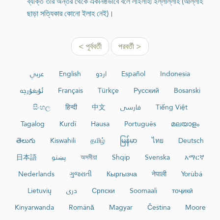
ব্যক্তি তার অন্তর থেকে একনিষ্ঠভাবে বলে লাইলাহা ইল্লাল্লাহ (আল্লাহ
ছাড়া সত্যিকার কোনো ইলাহ নেই)।
< পূর্ববর্তী
পরবর্তী >
عربي
English
اردو
Español
Indonesia
ئۇيغۇرچە
Français
Türkçe
Русский
Bosanski
සිංහල
हिन्दी
中文
فارسی
Tiếng Việt
Tagalog
Kurdî
Hausa
Português
മലയാളം
తెలుగు
Kiswahili
தமிழ்
မြန်မာ
ไทย
Deutsch
日本語
پښتو
অসমীয়া
Shqip
Svenska
አማርኛ
Nederlands
ગુજરાતી
Кыргызча
नेपाली
Yorùbá
Lietuvių
دری
Српски
Soomaali
тоҷикӣ
Kinyarwanda
Română
Magyar
Čeština
Moore