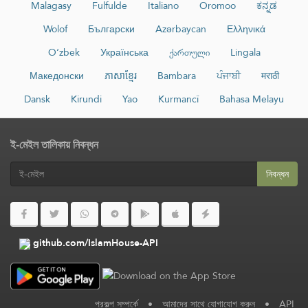
Malagasy
Fulfulde
Italiano
Oromoo
ಕನ್ನಡ
Wolof
Български
Azərbaycan
Ελληνικά
O‘zbek
Українська
ქართული
Lingala
Македонски
ភាសាខ្មែរ
Bambara
ਪੰਜਾਬੀ
मराठी
Dansk
Kirundi
Yao
Kurmancî
Bahasa Melayu
ই-মেইল তালিকায় নিবন্ধন
নিবন্ধন
github.com/IslamHouse-API
প্রকল্প সম্পর্কে
•
আমাদের সাথে যোগাযোগ করুন
•
API