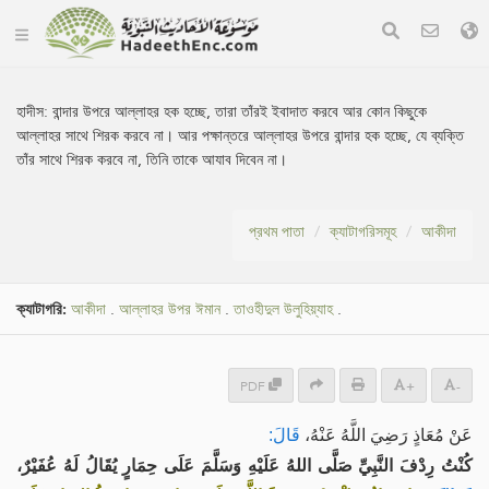
হাদীস:
বান্দার উপরে আল্লাহর হক হচ্ছে, তারা তাঁরই ইবাদাত করবে আর কোন কিছুকে
আল্লাহর সাথে শিরক করবে না। আর পক্ষান্তরে আল্লাহর উপরে বান্দার হক হচ্ছে, যে ব্যক্তি
তাঁর সাথে শিরক করবে না, তিনি তাকে আযাব দিবেন না।
প্রথম পাতা
ক্যাটাগরিসমূহ
আকীদা
ক্যাটাগরি:
আকীদা
.
আল্লাহর উপর ঈমান
.
তাওহীদুল উলুহিয়্যাহ
.
PDF
+
-
عَنْ مُعَاذٍ رَضِيَ اللَّهُ عَنْهُ،
قَالَ:
كُنْتُ رِدْفَ النَّبِيِّ صَلَّى اللهُ عَلَيْهِ وَسَلَّمَ عَلَى حِمَارٍ يُقَالُ لَهُ عُفَيْرٌ،