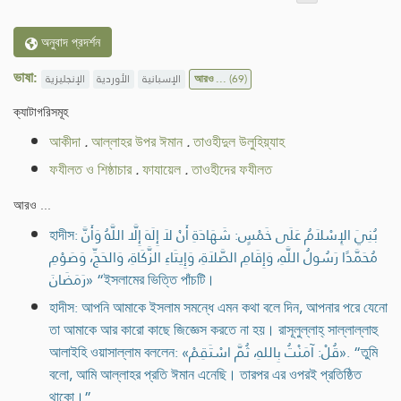
অনুবাদ প্রদর্শন
ভাষা:
الإنجليزية
الأوردية
الإسبانية
আরও ...
(69)
ক্যাটাগরিসমূহ
আকীদা
.
আল্লাহর উপর ঈমান
.
তাওহীদুল উলুহিয়্যাহ
ফযীলত ও শিষ্ঠাচার
.
ফাযায়েল
.
তাওহীদের ফযীলত
আরও ...
হাদীস: بُنِيَ الإِسْلاَمُ عَلَى خَمْسٍ: شَهَادَةِ أَنْ لاَ إِلَهَ إِلَّا اللَّهُ وَأَنَّ
مُحَمَّدًا رَسُولُ اللَّهِ، وَإِقَامِ الصَّلاَةِ، وَإِيتَاءِ الزَّكَاةِ، وَالحَجِّ، وَصَوْمِ
رَمَضَانَ» “ইসলামের ভিত্তি পাঁচটি।
হাদীস: আপনি আমাকে ইসলাম সমন্ধে এমন কথা বলে দিন, আপনার পরে যেনো
তা আমাকে আর কারো কাছে জিজ্ঞেস করতে না হয়। রাসূলুল্লাহ্ সাল্লাল্লাহু
আলাইহি ওয়াসাল্লাম বললেন: «قُلْ: آمَنْتُ بِاللهِ، ثُمَّ اسْتَقِمْ». “তুমি
বলো, আমি আল্লাহর প্রতি ঈমান এনেছি। তারপর এর ওপরই প্রতিষ্ঠিত
থাকো।”