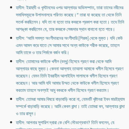
হাদীস: ইয়াহুদী ও খৃস্টানদের ওপর আল্লাহর অভিসম্পাত, তারা তাদের নবীদের
সমাধিসমূহকে উপাসনালয়ে পরিণত করেছে।’’ তারা যা করেছে তা থেকে তিনি
সতর্ক করছিলেন। যদি তা না হতো তার কবরকে প্রকাশ করা হতো। তবে তিনি
আশঙ্কা করছিলেন যে, তার কবরকে সেজদার স্থান বানানো হতে পারে।
হাদীস: ‘আমি সমস্ত অংশীদারদের অংশীদারি [শিরক] থেকে মুক্ত। যদি কেউ
এমন আমল করে যাতে সে আমার সাথে অন্য কাউকে শরীক করেছে, তাহলে
আমি তাকে ও তার শির্ককে বর্জন করি।
হাদীস: তোমাদের কাউকে খলীল (বন্ধু) হিসেবে গ্রহণ করা থেকে আমি
আল্লাহর কাছে মুক্ত। কেননা আল্লাহ তাআলা আমাকে খলীল হিসেবে গ্রহণ
করেছেন। যেমন তিনি ইবরাহীম আলাইহিস সালামকে খলীল হিসেবে গ্রহণ
করেছেন। আর আমি যদি আমার উম্মত থেকে কাউকে খলীল হিসেবে গ্রহণ
করতাম তাহলে অবশ্যই আবু বকরকে খলীল হিসেবে গ্রহণ করতাম।
হাদীস: তোমরা আমার বিষয়ে বাড়াবাড়ি করো না, যেমনটি খৃষ্টানরা ইবন মারইয়্যাম
সম্পর্কে বাড়াবাড়ি করেছে। আমি কেবল বান্দা। তাই তোমরা বল, আল্লাহর বান্দা
ও তার রাসূল।
হাদীস: আপনার সুপারিশ দ্বারা কে বেশি সৌভাগ্যবান? তিনি বললেন, যে