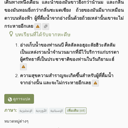
เดินทางหนึ่งเดือน และน้ำของมันขาวยิ่งกว่าน้ำนม และกลิ่น
ของมันหอมยิ่งกว่ากลิ่นชะมดเชียง ถ้วยของมันมีมากเหมือน
ดาวบนท้องฟ้า ผู้ที่ดื่มน้ำจากอ่างนั้นด้วยถ้วยเหล่านั้นเขาจะไม่
กระหายอีกเลย
บทเรียนที่ได้รับจากหะดีษ
อ่างเก็บน้ำของท่านนบี ศ็ลลัลลอฮุอะลัยฮิวะสัลลัม
เป็นแหล่งรวมน้ำจำนวนมากที่มีไว้บริการแก่บรรดา
ผู้ศรัทธาที่เป็นประชาชาติของท่านในวันกิยามะฮ์
ความสุขความสำราญจะเกิดขึ้นสำหรับผู้ที่ดื่มน้ำ
จากอ่างนั้น และจะไม่กระหายอีกเลย
ดูการแปล
ภาษา:
الإنجليزية
الأوردية
الإسبانية
เพิ่มเติม
(68)
หมวดหมู่​ต่างๆ