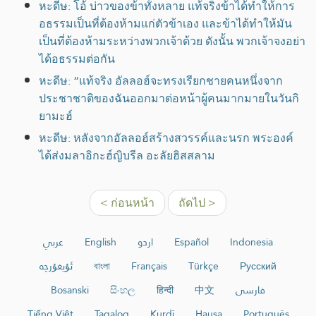
หะดีษ: โอ้ บ่าวของข้าทั้งหลาย แท้จริงข้าได้ทำให้การ
อธรรมเป็นที่ต้องห้ามแก่ตัวข้าเอง และข้าได้ทำให้มัน
เป็นที่ต้องห้ามระหว่างพวกเจ้าด้วย ดังนั้น พวกเจ้าจงอย่า
ได้อธรรมต่อกัน
หะดีษ: “แท้จริง อัลลอฮ์จะทรงเรียกชายคนหนึ่งจาก
ประชาชาติของฉันออกมาต่อหน้าผู้คนมากมายในวันกิ
ยามะฮ์
หะดีษ: หลังจากอัลลอฮ์สร้างสวรรค์และนรก พระองค์
ได้ส่งมลาอิกะฮ์ญิบรีล อะลัยฮิสสลาม
< ก่อนหน้า
ถัดไป >
عربي
English
اردو
Español
Indonesia
ئۇيغۇرچە
বাংলা
Français
Türkçe
Русский
Bosanski
සිංහල
हिन्दी
中文
فارسی
Tiếng Việt
Tagalog
Kurdî
Hausa
Português