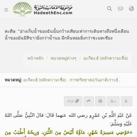
หะดีษ:
“อ่างเก็บน้ำของฉันนั้นกว้างเทียบเท่าการเดินทางถึงหนึ่งเดือน
น้ำของมันมีสีขาวยิ่งกว่าน้ำนม มีกลิ่นหอมยิ่งกว่าชะมดเชียง
หน้าหลัก
หมวดหมู่​ต่างๆ
อะกีดะฮ์ (หลักความเชื่อ)
หมวดหมู่​:
อะกีดะฮ์ (หลักความเชื่อ)
.
การศรัทธาต่อวันอาคิเราะฮ์
.
PDF
+
-
عَنْ عَبْدِ اللَّهِ بْنِ عَمْرٍو رضي الله عنهما قَالَ: قالَ النَّبِيُّ صَلَّى اللهُ
عَلَيْهِ وَسَلَّمَ:
«حَوْضِي مَسِيرَةُ شَهْرٍ، مَاؤُهُ أَبْيَضُ مِنَ اللَّبَنِ، وَرِيحُهُ أَطْيَبُ مِنَ