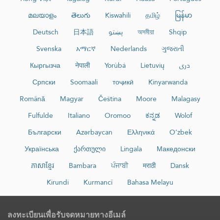
മലയാളം
తెలుగు
Kiswahili
தமிழ்
မြန်မာ
Deutsch
日本語
پښتو
অসমীয়া
Shqip
Svenska
አማርኛ
Nederlands
ગુજરાતી
Кыргызча
नेपाली
Yorùbá
Lietuvių
دری
Српски
Soomaali
тоҷикӣ
Kinyarwanda
Română
Magyar
Čeština
Moore
Malagasy
Fulfulde
Italiano
Oromoo
ಕನ್ನಡ
Wolof
Български
Azərbaycan
Ελληνικά
O‘zbek
Українська
ქართული
Lingala
Македонски
ភាសាខ្មែរ
Bambara
ਪੰਜਾਬੀ
मराठी
Dansk
Kirundi
Kurmancî
Bahasa Melayu
ลงทะเบียนเพื่อรับจดหมายทางอีเมล์