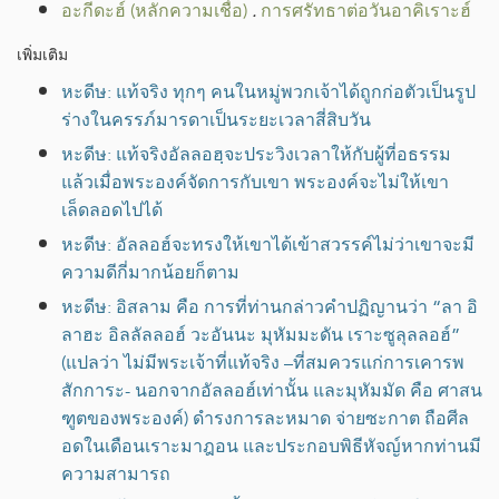
อะกีดะฮ์ (หลักความเชื่อ)
.
การศรัทธาต่อวันอาคิเราะฮ์
เพิ่มเติม
หะดีษ: แท้จริง ทุกๆ คนในหมู่พวกเจ้าได้ถูกก่อตัวเป็นรูป
ร่างในครรภ์มารดาเป็นระยะเวลาสี่สิบวัน
หะดีษ: แท้จริงอัลลอฮฺจะประวิงเวลาให้กับผู้ที่อธรรม
แล้วเมื่อพระองค์จัดการกับเขา พระองค์จะไม่ให้เขา
เล็ดลอดไปได้
หะดีษ: อัลลอฮ์จะทรงให้เขาได้เข้าสวรรค์ไม่ว่าเขาจะมี
ความดีกี่มากน้อยก็ตาม
หะดีษ: อิสลาม คือ การที่ท่านกล่าวคำปฏิญานว่า “ลา อิ
ลาฮะ อิลลัลลอฮ์ วะอันนะ มุหัมมะดัน เราะซูลุลลอฮ์”
(แปลว่า ไม่มีพระเจ้าที่แท้จริง –ที่สมควรแก่การเคารพ
สักการะ- นอกจากอัลลอฮ์เท่านั้น และมุหัมมัด คือ ศาสน
ฑูตของพระองค์) ดำรงการละหมาด จ่ายซะกาต ถือศีล
อดในเดือนเราะมาฎอน และประกอบพิธีหัจญ์หากท่านมี
ความสามารถ