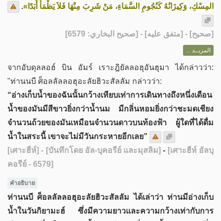
.
المِسْكِ، وَكِيزَانُهُ كَنُجُومِ السَّمَاءِ، مَنْ شَرِبَ مِنْهَا فَلاَ يَظْمَأُ أَبَدًا»
] - [متفق عليه] - [صحيح البخاري: 6579]
صحيح
[
المزيــد ...
จากอับดุลลอฮ์ บิน อัมร์ เราะฎิยัลลอฮุอันฮุมา ได้กล่าวว่า:
"ท่านนบี ศ็อลลัลลอฮุอะลัยฮิวะสัลลัม กล่าวว่า:
“อ่างเก็บน้ำของฉันนั้นกว้างเทียบเท่าการเดินทางถึงหนึ่งเดือน
น้ำของมันมีสีขาวยิ่งกว่าน้ำนม มีกลิ่นหอมยิ่งกว่าชะมดเชียง
จำนวนถ้วยของมันเหมือนจำนวนดาวบนท้องฟ้า ผู้ใดที่ได้ดื่ม
น้ำในสระนี้ เขาจะไม่มีวันกระหายอีกเลย”
[เศาะฮีห์]
- [บันทึกโดย อัล-บุคอรีย์ และมุสลิม]
-
[เศาะฮีห์ อัลบุ
คอรีย์ - 6579]
คำอธิบาย​
ท่านนบี ศ็อลลัลลอฮุอะลัยฮิวะสัลลัม ได้เล่าว่า ท่านมีอ่างเก็บ
น้ำในวันกิยามะฮ์ ซึ่งมีความยาวและความกว้างเท่ากับการ