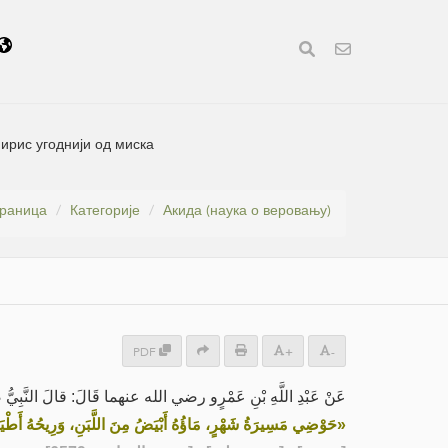
мирис угоднији од миска
траница
Категорије
Акида (наука о веровању)
PDF
+
-
عَنْ عَبْدِ اللَّهِ بْنِ عَمْرٍو رضي الله عنهما قَالَ: قالَ النَّبِيُّ صَل:
حَوْضِي مَسِيرَةُ شَهْرٍ، مَاؤُهُ أَبْيَضُ مِنَ اللَّبَنِ، وَرِيحُهُ أَطْيَب»