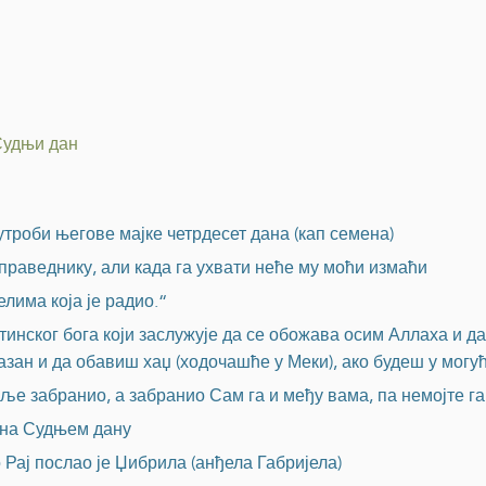
Судњи дан
утроби његове мајке четрдесет дана (кап семена)
раведнику, али када га ухвати неће му моћи измаћи
елима која је радио.“
тинског бога који заслужује да се обожава осим Аллаха и 
азан и да обавиш хаџ (ходочашће у Меки), ако будеш у могу
ље забранио, а забранио Сам га и међу вама, па немојте г
а на Судњем дану
 Рај послао је Џибрила (анђела Габријела)