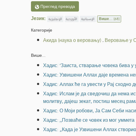
Преглед превода
Језик:
الإنجليزية
الأوردية
الإسبانية
Више...
(68)
Категорије
Акида (наука о веровању)
.
Веровање у 
Више...
Хадис: ‘Заиста, стварање човека бива у 
Хадис: Узвишени Аллах даје времена неп
Хадис: Aллах ће га увести у Рај сходно д
Хадис: Ислам је да сведочиш да нема ис
молитву, дајеш зекат, постиш месец рам
Хадис: О Моји робови, Ја Сам Себи наси
Хадис: ,,Позваће се човек из мог уммет
Хадис: „Када је Узвишени Аллах створио