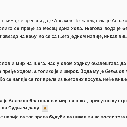
 њима, се преноси да је Аллахов Посланик, нека је Аллахо
лико се пређе за месец дана хода. Његова вода је б
 звезда на небу. Ко се са њега једном напије, никад в
ослов и мир на њега, нас у овом хадису обавештава д
на пређе ходом, а толико је и широк. Вода му је беља од
 Ко се напије са тог врела из његових посуда, неће виш
а је Аллахов благослов и мир на њега, присутне су огр
а на Судњем дану.
се напије са тог врела будући да никад више после тог