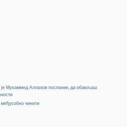
да је Мухаммед Аллахов посланик; да обављаш
ћности
а међусобно чинити