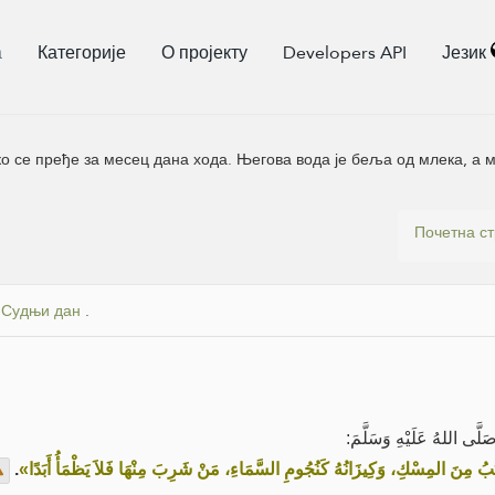
а
Категорије
О пројекту
Developers API
Језик
ко се пређе за месец дана хода. Његова вода је беља од млека, а 
Почетна с
 Судњи дан
.
َّى اللهُ عَلَيْهِ وَسَلَّمَ
.
«ُ مِنَ المِسْكِ، وَكِيزَانُهُ كَنُجُومِ السَّمَاءِ، مَنْ شَرِبَ مِنْهَا فَلاَ يَظْمَأُ أَبَدًا