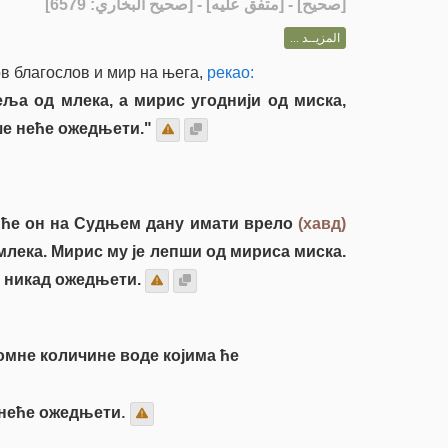
] - [متفق عليه] - [صحيح البخاري: 6579]
صحيح
[
المزيــد ...
в благослов и мир на њега,
рекао:
еља од млека, а мирис угоднији од миска,
ише неће ожедњети."
а ће он на Судњем дану имати врело
(хавд)
 млека. Мирис му је лепши од мириса миска.
е никад ожедњети.
омне количине воде којима ће
а неће ожедњети.