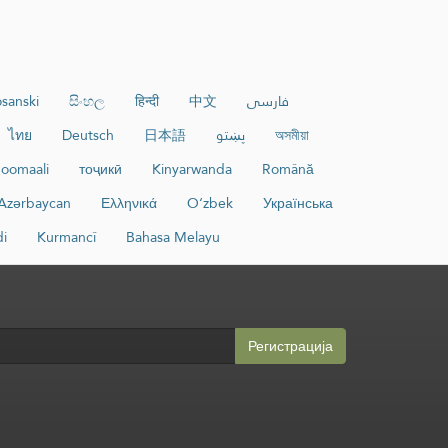
sanski
සිංහල
हिन्दी
中文
فارسی
ไทย
Deutsch
日本語
پښتو
অসমীয়া
oomaali
тоҷикӣ
Kinyarwanda
Română
Azərbaycan
Ελληνικά
O‘zbek
Українська
di
Kurmancî
Bahasa Melayu
Регистрација