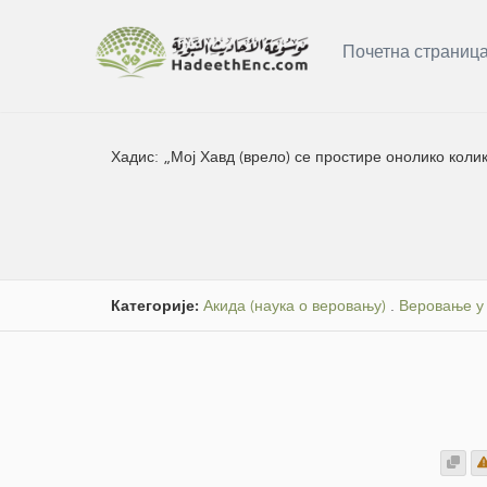
Почетна страниц
Хадис:
„Мој Хавд (врело) се простире онолико коли
Категорије:
Акида (наука о веровању)
.
Веровање у