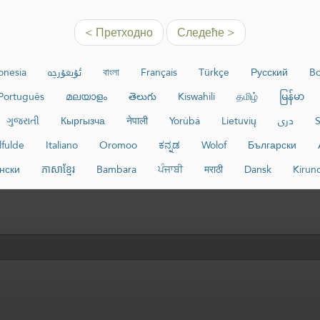
< Претходно
Следеће >
onesia
ئۇيغۇرچە
বাংলা
Français
Türkçe
Русский
Bo
Português
മലയാളം
తెలుగు
Kiswahili
தமிழ்
မြန်မာ
ગુજરાતી
Кыргызча
नेपाली
Yorùbá
Lietuvių
دری
S
lfulde
Italiano
Oromoo
ಕನ್ನಡ
Wolof
Български
нски
ភាសាខ្មែរ
Bambara
ਪੰਜਾਬੀ
मराठी
Dansk
Kirun