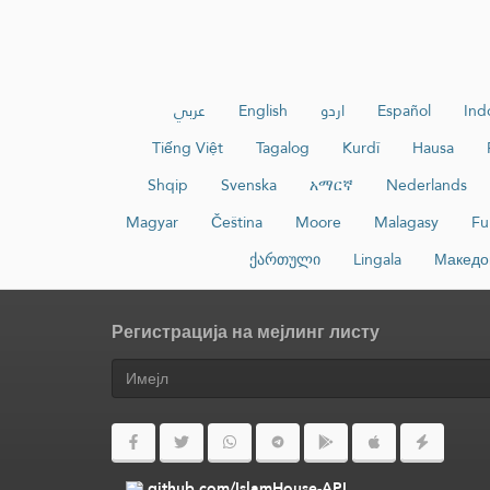
عربي
English
اردو
Español
Ind
Tiếng Việt
Tagalog
Kurdî
Hausa
Shqip
Svenska
አማርኛ
Nederlands
Magyar
Čeština
Moore
Malagasy
Fu
ქართული
Lingala
Македо
Регистрација на мејлинг листу
github.com/IslamHouse-API