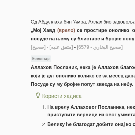
Од Абдуллаха бин 'Амра, Аллах био задовољан
„Мој Хавд
(врело)
се простире онолико ко
посуде на њему су блиставе и бројне попут
[صحيح]
- [متفق عليه]
-
[صحيح البخاري - 6579]
Коментар
Аллахов Посланик, нека је Аллахов благ
који је дуг онолико колико се за месец да
Посуде су му бројне попут звезда на небу.
Користи хадиса
На врелу Аллаховог Посланика, нек
приступити верници из овог уммет
Велику ће благодат добити онај ко 