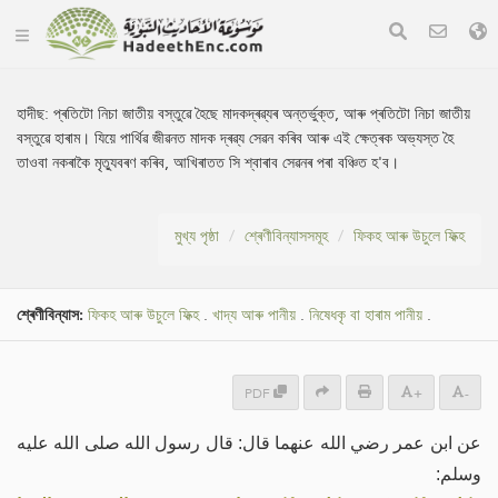
হাদীছ:
প্ৰতিটো নিচা জাতীয় বস্তুৱে হৈছে মাদকদ্ৰৱ্যৰ অন্তৰ্ভুক্ত, আৰু প্ৰতিটো নিচা জাতীয়
বস্তুৱে হাৰাম। যিয়ে পাৰ্থিৱ জীৱনত মাদক দ্ৰৱ্য সেৱন কৰিব আৰু এই ক্ষেত্ৰক অভ্যস্ত হৈ
তাওবা নকৰাকৈ মৃত্যুবৰণ কৰিব, আখিৰাতত সি শ্বাৰাব সেৱনৰ পৰা বঞ্চিত হ'ব।
মুখ্য পৃষ্ঠা
শ্ৰেণীবিন্যাসসমূহ
ফিকহ আৰু উচুলে ফিক্হ
শ্ৰেণীবিন্যাস:
ফিকহ আৰু উচুলে ফিক্হ
.
খাদ্য আৰু পানীয়
.
নিষেধকৃ বা হাৰাম পানীয়
.
PDF
+
-
عن ابن عمر رضي الله عنهما قال: قال رسول الله صلى الله عليه
وسلم: