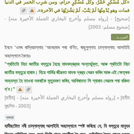
«كل مُسْكِرٍ خَمْرٌ، وكل مُسْكِرٍ حرام، ومن شرِب الخمر في الدنيا
.
فمات وهو يُدْمِنُهَا لَمْ يَتُبْ، لَمْ يَشْرَبْهَا في الآخرة»
] - [رواه مسلم وأخرج البخاري الجملة الأخيرة منه] -
صحيح
[
[صحيح مسلم: 2003]
المزيــد ...
ইবনে ‘ওমৰ ৰাদ্বিয়াল্লাহু ‘আনহুমাৰ পৰা বৰ্ণিত, ৰাছুলুল্লাহ চাল্লাল্লাহু আলাইহি
অছাল্লামে কৈছেঃ
"প্ৰতিটো নিচা জাতীয় বস্তুৱে হৈছে মাদকদ্ৰৱ্যৰ অন্তৰ্ভুক্ত, আৰু প্ৰতিটো নিচা
জাতীয় বস্তুৱে হাৰাম। যিয়ে পাৰ্থিৱ জীৱনত মাদক দ্ৰৱ্য সেৱন কৰিব আৰু এই ক্ষেত্ৰক
অভ্যস্ত হৈ তাওবা নকৰাকৈ মৃত্যুবৰণ কৰিব, আখিৰাতত সি শ্বাৰাব সেৱনৰ পৰা বঞ্চিত
হ'ব।"
[ছহীহ]
- [رواه مسلم وأخرج البخاري الجملة الأخيرة منه]
-
[ছহীহ
মুছলিম - 2003]
ব্যাখ্যা
হাদীছটোত নবী চাল্লাল্লাহু আলাইহি অছাল্লামে স্পষ্ট কৰিছে যে, যি বস্তুৱে মানুহৰ