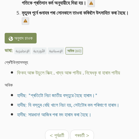
গতিকে প্ৰতিদান কৰ্ম অনুযায়ীহে দিয়া হয়।
মৃত্যুৰ পূৰ্বে গুনাহৰ পৰা সোনকালে তাওবা কৰিবলৈ উৎসাহিত কৰা হৈছে।
অনুবাদ চাওক
ভাষা:
الإنجليزية
الأوردية
الإسبانية
অধিক
(60)
শ্ৰেণীবিন্যাসসমূহ
ফিকহ আৰু উচুলে ফিক্হ
.
খাদ্য আৰু পানীয়
.
নিষেধকৃ বা হাৰাম পানীয়
অধিক
হাদীছ: "প্ৰতিটো নিচা জাতীয় বস্তুৱে হৈছে হাৰাম।"
হাদীছ: যি বস্তুৰ বেছি খালে নিচা হয়, সেইটোৰ কম পৰিমাণো হাৰাম।
হাদীছ: সাৱধান! আজিৰ পৰা মদ হাৰাম কৰা হৈছে।
< পূৰ্বৱৰ্তী
পৰবৰ্তী >