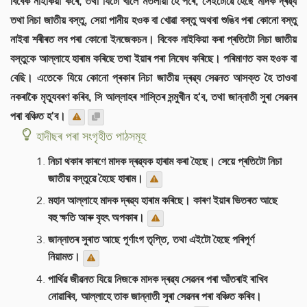
বিবেক নাইকিয়া কৰে, তথা যিটো খালে মতলীয়া হৈ পৰে, সেইটোৱে হৈছে মাদক দ্ৰৱ্য
তথা নিচা জাতীয় বস্তু, সেয়া পানীয় হওক বা খোৱা বস্তু অথবা শুঙিব পৰা কোনো বস্তু
নাইবা শৰীৰত লব পৰা কোনো ইনজেকচন। বিবেক নাইকিয়া কৰা প্ৰতিটো নিচা জাতীয়
বস্তুকে আল্লাহে হাৰাম কৰিছে তথা ইয়াৰ পৰা নিষেধ কৰিছে। পৰিমাণত কম হওক বা
বেছি। এতেকে যিয়ে কোনো প্ৰকাৰ নিচা জাতীয় দ্ৰৱ্য সেৱনত আসক্ত হৈ তাওবা
নকৰাকৈ মৃত্যুবৰণ কৰিব, সি আল্লাহৰ শাস্তিৰ সন্মুখীন হ'ব, তথা জান্নাতী সুৰা সেৱনৰ
পৰা বঞ্চিত হ'ব।
হাদীছৰ পৰা সংগৃহীত পাঠসমূহ
নিচা থকাৰ কাৰণে মাদক দ্ৰৱ্যক হাৰাম কৰা হৈছে। সেয়ে প্ৰতিটো নিচা
জাতীয় বস্তুৱে হৈছে হাৰাম।
মহান আল্লাহে মাদক দ্ৰৱ্য হাৰাম কৰিছে। কাৰণ ইয়াৰ ভিতৰত আছে
বহু ক্ষতি আৰু বৃহৎ অপকাৰ।
জান্নাতৰ সুৰাত আছে পূৰ্ণাংগ তৃপ্তি, তথা এইটো হৈছে পৰিপূৰ্ণ
নিয়ামত।
পাৰ্থিৱ জীৱনত যিয়ে নিজকে মাদক দ্ৰৱ্য সেৱনৰ পৰা আঁতৰাই ৰাখিব
নোৱাৰিব, আল্লাহে তাক জান্নাতী সুৰা সেৱনৰ পৰা বঞ্চিত কৰিব।