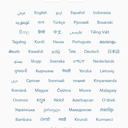
عربي
English
اردو
Español
Indonesia
ئۇيغۇرچە
বাংলা
Türkçe
Русский
Bosanski
සිංහල
हिन्दी
中文
فارسی
Tiếng Việt
Tagalog
Kurdî
Hausa
Português
മലയാളം
తెలుగు
Kiswahili
தமிழ்
ไทย
Deutsch
日本語
پښتو
Shqip
Svenska
አማርኛ
Nederlands
ગુજરાતી
Кыргызча
नेपाली
Yorùbá
Lietuvių
دری
Српски
Soomaali
тоҷикӣ
Kinyarwanda
Română
Magyar
Čeština
Moore
Malagasy
Oromoo
ಕನ್ನಡ
Wolof
Azərbaycan
O‘zbek
Українська
ქართული
Македонски
ភាសាខ្មែរ
Bambara
ਪੰਜਾਬੀ
मराठी
Kirundi
Kurmancî