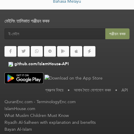
Bahasa Melayu
মেইলিং তালিকাত পঞ্জীয়ন কৰক
পঞ্জীয়ন কৰক
github.com/IslamHouse-API
প্ৰকল্পৰ বিষয়ে
•
আমাৰ সৈতে যোগাযোগ কৰক
•
API
QuranEnc.com
-
TerminologyEnc.com
IslamHouse.com
What Muslim Children Must Know
Riyadh Al-Salheen with explanation and benefits
Bayan Al-Islam