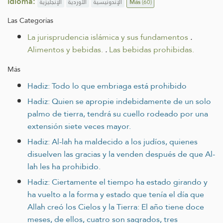
Idioma:
الإنجليزية
الأوردية
الإندونيسية
Más
(60)
Las Categorías
La jurisprudencia islámica y sus fundamentos
.
Alimentos y bebidas.
.
Las bebidas prohibidas.
Más
Hadiz: Todo lo que embriaga está prohibido
Hadiz: Quien se apropie indebidamente de un solo
palmo de tierra, tendrá su cuello rodeado por una
extensión siete veces mayor.
Hadiz: Al-lah ha maldecido a los judíos, quienes
disuelven las gracias y la venden después de que Al-
lah les ha prohibido.
Hadiz: Ciertamente el tiempo ha estado girando y
ha vuelto a la forma y estado que tenía el día que
Allah creó los Cielos y la Tierra: El año tiene doce
meses, de ellos, cuatro son sagrados, tres