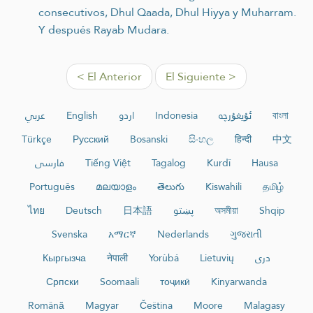
consecutivos, Dhul Qaada, Dhul Hiyya y Muharram.
Y después Rayab Mudara.
< El Anterior
El Siguiente >
عربي
English
اردو
Indonesia
ئۇيغۇرچە
বাংলা
Türkçe
Русский
Bosanski
සිංහල
हिन्दी
中文
فارسی
Tiếng Việt
Tagalog
Kurdî
Hausa
Português
മലയാളം
తెలుగు
Kiswahili
தமிழ்
ไทย
Deutsch
日本語
پښتو
অসমীয়া
Shqip
Svenska
አማርኛ
Nederlands
ગુજરાતી
Кыргызча
नेपाली
Yorùbá
Lietuvių
دری
Српски
Soomaali
тоҷикӣ
Kinyarwanda
Română
Magyar
Čeština
Moore
Malagasy