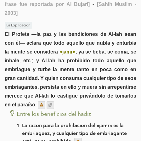
frase fue reportada por Al Bujari]
-
[Sahih Muslim -
2003]
La Explicación
El Profeta —la paz y las bendiciones de Al-lah sean
con él— aclara que todo aquello que nubla y enturbia
la mente se considera
«jamr»
, ya se beba, se coma, se
inhale, etc.; y Al-lah ha prohibido todo aquello que
embriague y turbe la mente tanto en poca como en
gran cantidad. Y quien consuma cualquier tipo de esos
embriagantes, persista en ello y muera sin arrepentirse
merece que Al-lah lo castigue privándolo de tomarlos
en el paraíso.
Entre los beneficios del hadiz
La razón para la prohibición del «jamr» es la
embriaguez, y cualquier tipo de embriagante