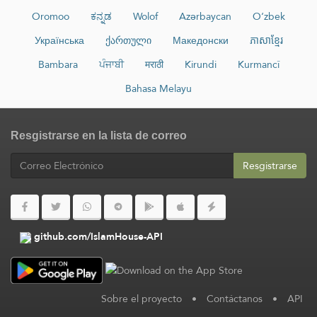
Oromoo
ಕನ್ನಡ
Wolof
Azərbaycan
O‘zbek
Українська
ქართული
Македонски
ភាសាខ្មែរ
Bambara
ਪੰਜਾਬੀ
मराठी
Kirundi
Kurmancî
Bahasa Melayu
Resgistrarse en la lista de correo
Resgistrarse
github.com/IslamHouse-API
Sobre el proyecto
•
Contáctanos
•
API