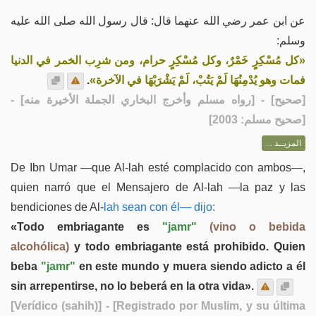
عن ابن عمر رضي الله عنهما قال: قال رسول الله صلى الله عليه
وسلم:
«كل مُسْكِرٍ خَمْرٌ، وكل مُسْكِرٍ حرام، ومن شرِب الخمر في الدنيا
.
فمات وهو يُدْمِنُهَا لَمْ يَتُبْ، لَمْ يَشْرَبْهَا في الآخرة»
] - [رواه مسلم وأخرج البخاري الجملة الأخيرة منه] -
صحيح
[
[صحيح مسلم: 2003]
المزيــد ...
De Ibn Umar —que Al-lah esté complacido con ambos—,
quien narró que el Mensajero de Al-lah —la paz y las
bendiciones de Al-
lah sean con él— dijo:
«Todo embriagante es
"jamr"
(vino o bebida
alcohólica)
y todo embriagante está prohibido. Quien
beba
"jamr"
en este mundo y muera siendo adicto a él
sin arrepentirse, no lo beberá en la otra vida».
[Verídico (sahih)]
- [Registrado por Muslim, y su última