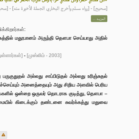
مسلم وأخرج البخاري الجملة الأخيرة منه] - [صحيح مسلم: 2003]
صحيح
[
المزيــد ...
்கிறார்கள்:
கத்தில் மதூபானம் அருந்தி தௌபா செய்யாது அதில்
ள்ளார்கள்]
-
[முஸ்லிம் - 2003]
ுகுதுதல் அல்லது சாப்பிடுதல் அல்லது உரிஞ்சுதல்
்செய்யும் அனைத்தையும் அது சிறிய அளவில் பெரிய
கைகளில் ஒன்றை ஒருவர் தொடராக குடித்து, தௌபா –
ுமையில் கிடைக்கும் தண்டனை சுவர்க்கத்து மதுவை