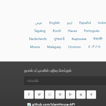
عربي
English
اردو
Español
Indon
Tagalog
Kurdî
Hausa
Português
Nederlands
ગુજરાતી
Кыргызча
नेपाली
Moore
Malagasy
Oromoo
ಕನ್ನಡ
தபால் பட்டியலில் பதிவு செய்தல்
github.com/IslamHouse-API