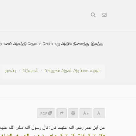
ூபானம் அருந்தி தௌபா செய்யாது அதில் திலைத்து இருந்த
முகப்பு
பிரிவுகள்
பிக்ஹும் அதன் அடிப்படைகளும்
PDF
+
-
ن عمر رضي الله عنهما قال: قال رسول الله صلى الله عليه وسلم:
مر في الدنيا فمات وهو يُدْمِنُهَا لَمْ يَتُبْ، لَمْ يَشْرَبْهَا في الآخرة»