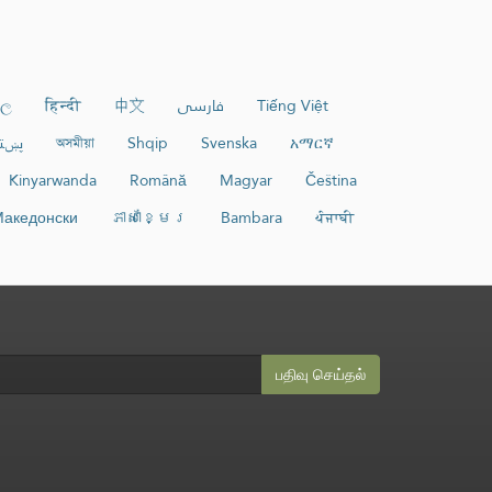
හල
हिन्दी
中文
فارسی
Tiếng Việt
ښتو
অসমীয়া
Shqip
Svenska
አማርኛ
Kinyarwanda
Română
Magyar
Čeština
акедонски
ភាសាខ្មែរ
Bambara
ਪੰਜਾਬੀ
பதிவு செய்தல்