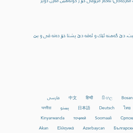
 ب مه‌رجه‌كی) ئه‌گه‌ر مرۆڤی خۆ ژ گونه‌هێن مه‌زن دویر
یت، دێ گه‌هنه‌ ئێك و ئه‌ڤه‌ دێ پشتا خۆ ده‌ته‌ ڤی و یێ
Bosan
සිංහල
हिन्दी
中文
فارسی
ไทย
Deutsch
日本語
پښتو
অসমীয়া
Kinyarwanda
тоҷикӣ
Soomaali
Српск
Akan
Ελληνικά
Azərbaycan
Българск