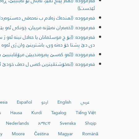
فەرموودە: ((هه‌ر پێنج نڤێژ، ئه‌ینی بۆ ئه‌ینییێ، ڕه‌م
ئێخست))
فەرموودە: ((هنده‌ك زه‌لام ب نه‌حه‌قی ده‌ستوه‌ردانێ
فەرموودە: ((خه‌به‌ران نه‌بێژنه‌ مرییان، چونكی ئه‌و
فەرموودە: ((بۆ چ موسلمانان یا حه‌لال نینه‌ ئه‌و ژ
دی دێ پشتا خۆ ده‌ته‌ وی، باشترینێ وان ژی ئه‌وه
فەرموودە: ((ئه‌و كه‌سێ په‌یوه‌ندییێن مرۆڤاینییێ دب
فەرموودە: ((نه‌خۆشتڤیترین كه‌س ل ده‌ڤ خودێ ئه‌وه
عربي
English
اردو
Español
esia
s
Hausa
Kurdî
Tagalog
Tiếng Việt
Nederlands
አማርኛ
Svenska
Shqip
sy
Moore
Čeština
Magyar
Română