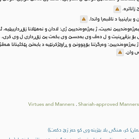
اناتره‌.
براینییا د ناڤبه‌را واندا.
ه‌رژه‌وه‌ندییێ نه‌بیت، ژ به‌رژه‌وه‌ندییێ ژی: لادان و نه‌هێلانا زۆڕدارییێیه
 بۆ بزڤڕینیت و ل ده‌ڤ وی به‌حسێ وی بكه‌ت یێ زۆڕداری ل وی كری، ڤ
ژه‌وه‌ندییێ: وه‌رگرتنا بۆچوونێ و ڕاوێژكرنێیه‌ د بابه‌تێ پێكئینانا هه‌ڤ
ی وان.
Virtues and Manners
.
Shariah-approved Manners
ان) كر، هنگی بلا بێژیته‌ وی كو حه‌ز ژێ دكه‌ت))