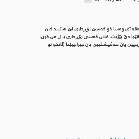
‌، ئه‌ڤه‌ ژی وه‌سا كو كه‌سێ زۆڕداری لێ هاتییه‌ كرن
ێجا دێ بێژیت: فلان كه‌سی زۆڕداری یا ل من كری،
ژینییێ یان هه‌ڤپشكییێ یان جیرانییێدا (ئانكو تو