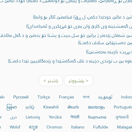
ه‌زان بۆ ڕه‌مه‌زانێ، كه‌فاره‌ت و ژێبه‌رن بۆ گونه‌هێن د ناڤبه‌را خۆدا، (به‌لێ
 د مالێ خودێدا دكه‌ن، ل ڕۆژا قیامه‌تێ ئاگر بۆ وانه‌))
 یێن گه‌هشتینه‌ وی كارێ وان به‌ری خۆ فڕێكری و ئه‌نجامدای))
 سێ شه‌ڤان زێده‌تر ژ برایێ خۆ سل ببيت و پشتا خۆ بده‌تێ و د گه‌ل نه‌ئاخڤ
‌ یێ ده‌ستپێكێ سلاڤ دكه‌ت))
ڕیت؛ ناچیته‌ به‌حه‌شتێ))
‌ یێ ب توندی دچیته‌ د ناڤ گه‌نگه‌شێدا و زێده‌گاڤییێ تێدا دكه‌ت))
< پێشووتر
پاشتر >
Indon
ئۇيغۇرچە
বাংলা
Français
Türkçe
Русский
ski
မြန်မာ
தமிழ்
Kiswahili
తెలుగు
മലയാളം
Portuguê
ગુજરાતી
Кыргызча
नेपाली
Yorùbá
Lietuvių
دری
и
и
Wolof
ಕನ್ನಡ
Oromoo
Italiano
Fulfulde
Malaga