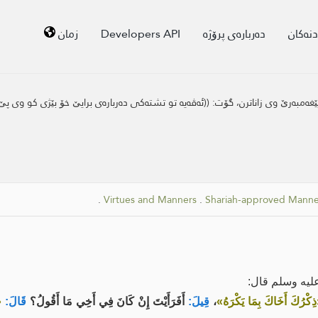
دنەکان
دەربارەی پرۆژە
Developers API
زمان
ێغه‌مبه‌رێ وی زاناترن، گۆت: ((ئه‌ڤه‌یه‌ تو تشته‌كی ده‌رباره‌ی برایێ خۆ بێژی كو وی 
.
Virtues and Manners
.
Shariah-approved Manne
ليه وسلم قال:
ِكْرُكَ أَخَاكَ بِمَا يَكْرَهُ»
،
قِيلَ:
أَفَرَأَيْتَ إِنْ كَانَ فِي أَخِي مَا أَقُولُ؟
قَالَ:
«