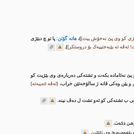
ۆ بێژی كو وی پێ نه‌خۆش بیت)
)،
هاته‌ گۆتن:
پا تو چ دبێژی
یت؛ ئه‌ڤه‌ ته‌ بێبه‌ختییه‌ك بۆ دروستكر)
).
نه‌ئاماده‌ بكه‌ت و تشته‌كی ده‌رباره‌ی وی بێژیت كو
ن و یێن وه‌كی ڤانه‌ ژ سالۆخه‌تێن خراب،
(ئه‌ڤه‌ غه‌یبه‌ته‌)
ی ب تشته‌كی كو ئه‌و تشت ل ده‌ڤ نینه‌.
ڕۆهن دكه‌ت.
پێغه‌مبه‌رێ وی زاناترن.