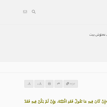
پێ نه‌خۆش بیت
-
+
PDF
إِنْ كَانَ فِيهِ مَا تَقُولُ فَقَدِ اغْتَبْتَهُ، وَإِنْ لَمْ يَكُنْ فِيهِ فَقَدْ