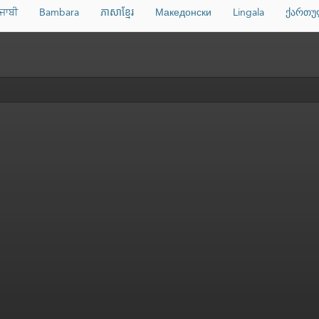
ੰਜਾਬੀ
Bambara
ភាសាខ្មែរ
Македонски
Lingala
ქართუ