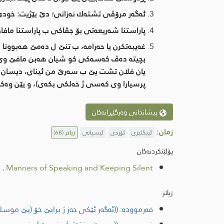
ئه‌گه‌ر مرۆڤی تشته‌ك نه‌زانی؛ دێ بێژیت: خودێ ز
پاراستنا شه‌ریعه‌تی بۆ جڤاكی ب پاراستنا مافان و 
غه‌یبه‌تكرن یا حه‌رامه‌، ب تنێ ل ده‌مێ هه‌بوونا ب
بچیته‌ ده‌ڤ كه‌سه‌كی كو شیان هه‌بن مافێ وی
یان فلان تشت یێ ب سه‌رێ من ئینای، دیسان ژ به‌ر
پرسیارا وی كه‌سی ژ خه‌لكی بكه‌ی)، و یێن وه‌ك
پیشاندانی وەرگێڕانەکان
زمان:
ئینگلیزی
ئۆردی
ئیسپانی
زیاتر
(68)
پۆلێنکردنەکان
.
Manners of Speaking and Keeping Silent
زیاتر
فەرموودە: ((ئەگەر ئێكی حه‌ز ژ برایێ خۆ (یێ موسلم