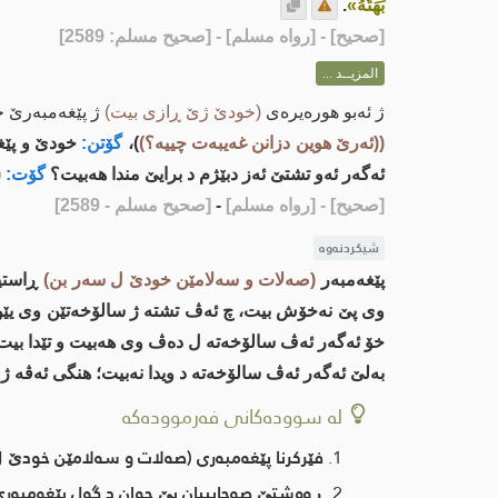
بَهَتَّهُ»
.
[
صحيح
] - [رواه مسلم] - [صحيح مسلم: 2589]
المزيــد ...
ژ ئه‌بو هورەیرەى
(خودێ ژێ ڕازی بیت)
ژ پێغەمبەرێ 
((ئه‌رێ هوین دزانن غه‌یبه‌ت چییه‌؟)
)،
گۆتن:
خودێ و پێغه
ئه‌گه‌ر ئه‌و تشتێ ئه‌ز دبێژم د برایێ مندا هه‌بیت؟
گۆت:
(
[صحيح]
- [رواه مسلم]
-
[صحيح مسلم - 2589]
شیکردنەوە
پێغه‌مبه‌ر
(صه‌لات و سه‌لامێن خودێ ل سه‌ر بن)
ڕاستییا
وی پێ نه‌خۆش بیت، چ ئه‌ڤ تشته‌ ژ سالۆخه‌تێن وی یێن
خۆ ئه‌گه‌ر ئه‌ڤ سالۆخه‌ته‌ ل ده‌ڤ وی هه‌بیت و تێدا بیت
به‌لێ ئه‌گه‌ر ئه‌ڤ سالۆخه‌ته‌ د ویدا نه‌بیت؛ هنگی ئه‌ڤه‌ ژ 
لە سوودەکانی فەرموودەکە
فێركرنا پێغه‌مبه‌ری (صه‌لات و سه‌لامێن خودێ ل
ڕه‌وشتێ صه‌حابییان یێ جوان د گه‌ل پێغه‌مبه‌ری