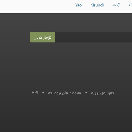
Yao
Kirundi
मराठी
ਪ
تۆمار کردن
دەربارەی پرۆژە
•
پەیوەندیمان پێوە بکە
•
API