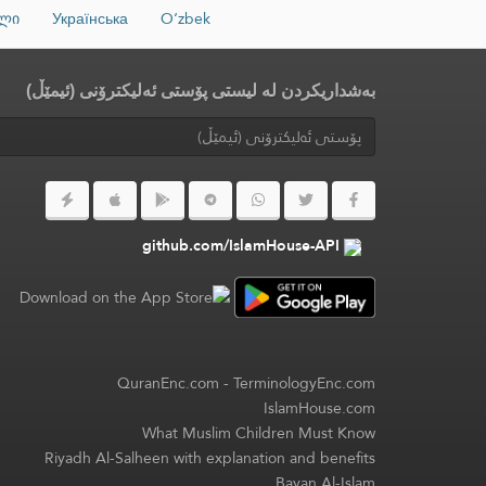
ლი
Українська
O‘zbek
بەشداریکردن لە لیستی پۆستی ئەلیکترۆنی (ئیمێڵ)
github.com/IslamHouse-API
QuranEnc.com
-
TerminologyEnc.com
IslamHouse.com
What Muslim Children Must Know
Riyadh Al-Salheen with explanation and benefits
Bayan Al-Islam