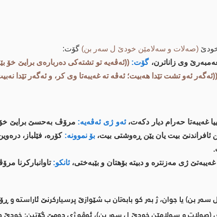
خودێ
(صەلات و سەلامێن خودێ ل سەر بن)
گۆت:
‌مبه‌رێ وی زاناترن،
گۆت:
((ئه‌ڤه‌یه‌ تو تشته‌كی ده‌رباره‌ی برایێ خ
(ئه‌گه‌ر ئه‌و تشت تێدا هه‌بیت؛ ئه‌ڤه‌ ته‌ غه‌یبه‌تا وی كر، و ئه‌گه‌ر تێدا نه‌ب
 غه‌یبه‌تا حه‌رام دیار دكه‌ت،
ئه‌و ژی ئه‌ڤه‌یه‌:
مرۆڤ به‌حسێ برایێ خۆ یێ 
 ئافراندنێ بیت یان یێن ڕه‌وشتی بیت،
بۆ نموونه‌:
كۆره‌، فێلباز، دره‌وی
.
غه‌یبه‌تێ ژی مه‌زنتره‌ و دبیته‌ بۆهتان و بێبه‌ختی،
ئانكو:
تاوانباركرنا مرۆڤ
 سه‌ر بن) یا جوان، ژ به‌ر كو بابه‌تان ب شێوازێ پرسیاركرنێ ئاراسته‌ و 
 (صه‌لات و سه‌لامێن خودێ ل سه‌ر بن)، ئه‌ڤه‌ ژی ده‌مێ گۆتین: خودێ و 