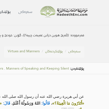
سه‌ره‌كی
پۆلێنکر
فەرموودە:
((ئه‌رێ هوین دزانن غه‌یبه‌ت چییه‌؟))، گۆتن: خودێ و پ
سه‌ره‌كی
پۆلێنکردنەکان
Virtues and Manners
پۆلێنکردن:
Manners of Speaking and Keeping Silent
.
rs
عن أبي هريرة رضي الله عنه أن رسول الله صلى الله ع
«أَتَدْرُونَ مَا الْغِيبَةُ؟»
،
قَالُوا:
اللهُ وَرَسُولُهُ أَعْلَمُ،
قَالَ:
«ذ