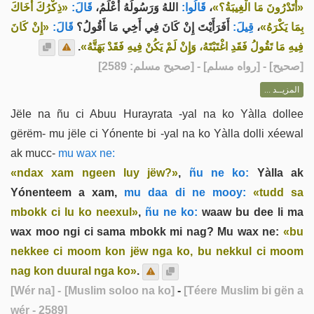
«ذِكْرُكَ أَخَاكَ
قَالَ:
اللهُ وَرَسُولُهُ أَعْلَمُ،
قَالُوا:
،
«أَتَدْرُونَ مَا الْغِيبَةُ؟»
«إِنْ كَانَ
قَالَ:
أَفَرَأَيْتَ إِنْ كَانَ فِي أَخِي مَا أَقُولُ؟
قِيلَ:
،
بِمَا يَكْرَهُ»
.
فِيهِ مَا تَقُولُ فَقَدِ اغْتَبْتَهُ، وَإِنْ لَمْ يَكُنْ فِيهِ فَقَدْ بَهَتَّهُ»
] - [رواه مسلم] - [صحيح مسلم: 2589]
صحيح
[
المزيــد ...
Jële na ñu ci Abuu Hurayrata -yal na ko Yàlla dollee
gërëm- mu jële ci Yónente bi -yal na ko Yàlla dolli xéewal
ak mucc-
mu wax ne:
«ndax xam ngeen luy jëw?»
,
ñu ne ko:
Yàlla ak
Yónenteem a xam,
mu daa di ne mooy:
«tudd sa
mbokk ci lu ko neexul»
,
ñu ne ko:
waaw bu dee li ma
wax moo ngi ci sama mbokk mi nag? Mu wax ne:
«bu
nekkee ci moom kon jëw nga ko, bu nekkul ci moom
nag kon duural nga ko»
.
[Wér na]
- [Muslim soloo na ko]
-
[Téere Muslim bi gën a
wér - 2589]