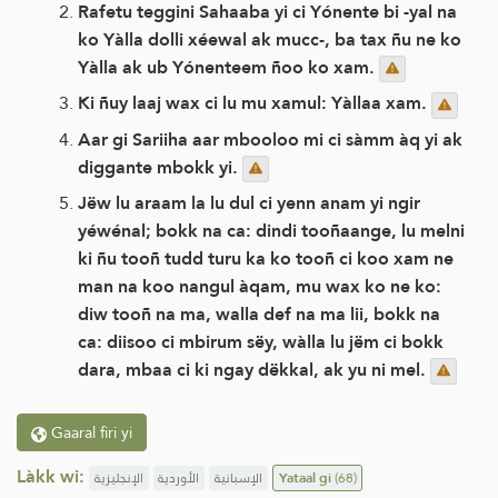
Rafetu teggini Sahaaba yi ci Yónente bi -yal na
ko Yàlla dolli xéewal ak mucc-, ba tax ñu ne ko
Yàlla ak ub Yónenteem ñoo ko xam.
Ki ñuy laaj wax ci lu mu xamul: Yàllaa xam.
Aar gi Sariiha aar mbooloo mi ci sàmm àq yi ak
diggante mbokk yi.
Jëw lu araam la lu dul ci yenn anam yi ngir
yéwénal; bokk na ca: dindi tooñaange, lu melni
ki ñu tooñ tudd turu ka ko tooñ ci koo xam ne
man na koo nangul àqam, mu wax ko ne ko:
diw tooñ na ma, walla def na ma lii, bokk na
ca: diisoo ci mbirum sëy, wàlla lu jëm ci bokk
dara, mbaa ci ki ngay dëkkal, ak yu ni mel.
Gaaral firi yi
Làkk wi:
الإنجليزية
الأوردية
الإسبانية
Yataal gi
(68)