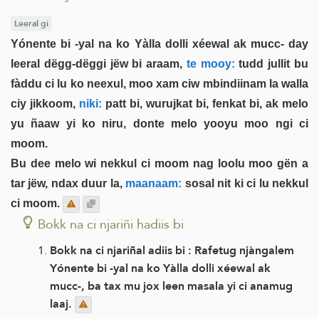
Leeral gi
Yónente bi -yal na ko Yàlla dolli xéewal ak mucc- day
leeral dëgg-dëggi jëw bi araam,
te mooy:
tudd jullit bu
fàddu ci lu ko neexul, moo xam ciw mbindiinam la walla
ciy jikkoom,
niki:
patt bi, wurujkat bi, fenkat bi, ak melo
yu ñaaw yi ko niru, donte melo yooyu moo ngi ci
moom.
Bu dee melo wi nekkul ci moom nag loolu moo gën a
tar jëw, ndax duur la,
maanaam:
sosal nit ki ci lu nekkul
ci moom.
Bokk na ci njariñi hadiis bi
Bokk na ci njariñal adiis bi : Rafetug njàngalem
Yónente bi -yal na ko Yàlla dolli xéewal ak
mucc-, ba tax mu jox leen masala yi ci anamug
laaj.