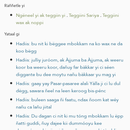
Ràññetle yi
Ngëneel yi ak teggiin yi
.
Teggiini Sariya
.
Teggiini
wax ak noppi
Yataal gi
Hadiis: bu nit ki bëggee mbokkam na ko wax ne da
koo bëgg
Hadiis: julliy juróom, ak Àjjuma ba Àjjuma, ak weeru
koor ba weeru koor, dañuy far bàkkar yi ci séen
diggante bu dee moytu nañu bàkkaar yu mag yi
Hadiis: gaay yay Pasar-pasaree alali Yàlla ji ci lu dul
dëgg, sawara ñeel na leen keroog bis-pénc
Hadiis: buleen saaga ñi faatu, ndax ñoom kat wéy
nañu ca lañu jiital
Hadiis: Du dagan ci nit ki mu tóng mbokkam lu ëpp
ñatti guddi, ñuy dajee kii dummóoyu kee