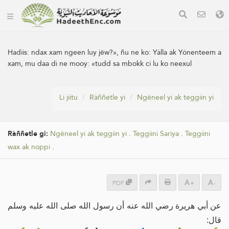
Hadiis:
ndax xam ngeen luy jëw?», ñu ne ko: Yàlla ak Yónenteem a
xam, mu daa di ne mooy: «tudd sa mbokk ci lu ko neexul
Li jiitu
Ràññetle yi
Ngëneel yi ak teggiin yi
Ràññetle gi:
Ngëneel yi ak teggiin yi
.
Teggiini Sariya
.
Teggiini
wax ak noppi
.
PDF
+
-
عن أبي هريرة رضي الله عنه أن رسول الله صلى الله عليه وسلم
قال: