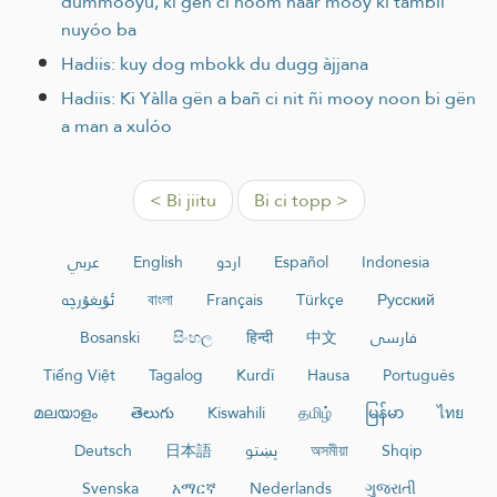
dummóoyu, ki gën ci ñoom ñaar mooy ki tàmbli
nuyóo ba
Hadiis: kuy dog mbokk du dugg àjjana
Hadiis: Ki Yàlla gën a bañ ci nit ñi mooy noon bi gën
a man a xulóo
< Bi jiitu
Bi ci topp >
عربي
English
اردو
Español
Indonesia
ئۇيغۇرچە
বাংলা
Français
Türkçe
Русский
Bosanski
සිංහල
हिन्दी
中文
فارسی
Tiếng Việt
Tagalog
Kurdî
Hausa
Português
മലയാളം
తెలుగు
Kiswahili
தமிழ்
မြန်မာ
ไทย
Deutsch
日本語
پښتو
অসমীয়া
Shqip
Svenska
አማርኛ
Nederlands
ગુજરાતી