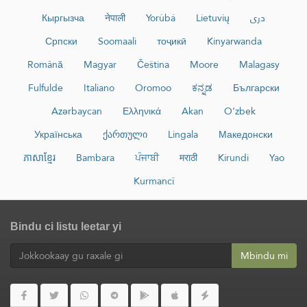
Кыргызча
नेपाली
Yorùbá
Lietuvių
دری
Српски
Soomaali
тоҷикӣ
Kinyarwanda
Română
Magyar
Čeština
Moore
Malagasy
Fulfulde
Italiano
Oromoo
ಕನ್ನಡ
Български
Azərbaycan
Ελληνικά
Akan
O‘zbek
Українська
ქართული
Lingala
Македонски
ភាសាខ្មែរ
Bambara
ਪੰਜਾਬੀ
मराठी
Kirundi
Yao
Kurmancî
Bindu ci listu leetar yi
Mbindu mi