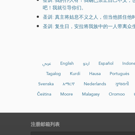
圣训: 我的仆人呀！我确已禁止自己不义
吧！我就引导你们。
圣训: 真主将姑息不义之人，但当他抓住他
圣训: 复生日，安拉将我族中的一人带离众
عربي
English
اردو
Español
Indone
Tagalog
Kurdî
Hausa
Português
Svenska
አማርኛ
Nederlands
ગુજરાતી
Čeština
Moore
Malagasy
Oromoo
注册邮箱列表