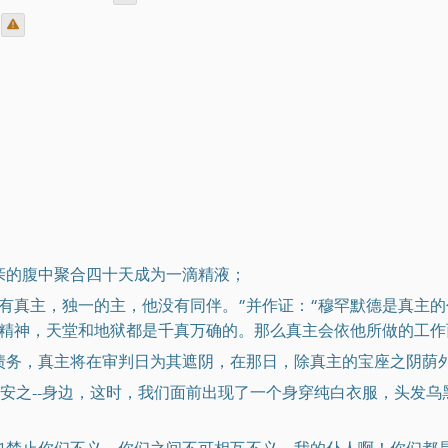
母亲的腹中聚合四十天成为一滴精液；
，唯有真主，独一的主，他没有同伴。”并作证：“穆罕默德是真主
精神，天堂和地狱都是千真万确的。那么真主会依他所做的工作
分债务，真主将在审判日为其遮阴，在那日，除真主的宝座之阴荫
主福安之--身边，这时，我们面前出现了一个身穿纯白衣服，头发