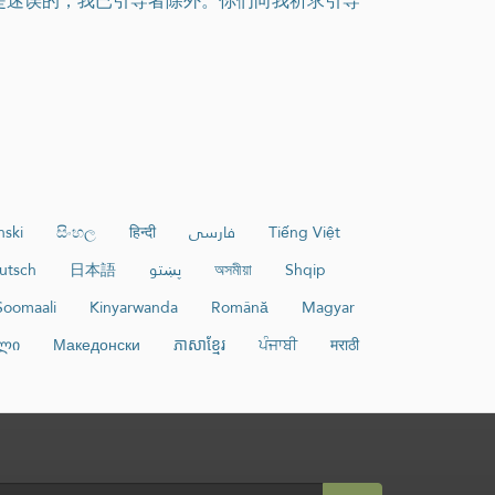
是迷误的，我已引导者除外。你们向我祈求引导
nski
සිංහල
हिन्दी
فارسی
Tiếng Việt
utsch
日本語
پښتو
অসমীয়া
Shqip
Soomaali
Kinyarwanda
Română
Magyar
ლი
Македонски
ភាសាខ្មែរ
ਪੰਜਾਬੀ
मराठी