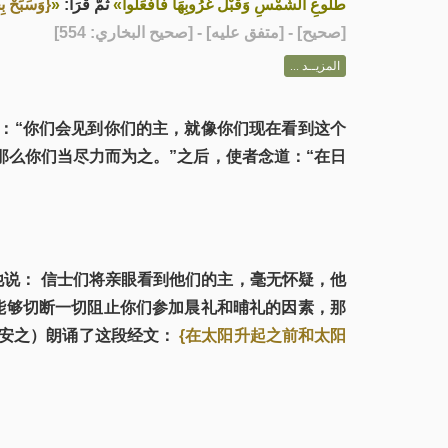
وَسَبِّحْ ب}
«
ثُمَّ قَرَأَ:
طُلُوعِ الشَّمْسِ وَقَبْلَ غُرُوبِهَا فَافْعَلُوا»
] - [متفق عليه] - [صحيح البخاري: 554]
صحيح
[
المزيــد ...
：“你们会见到你们的主，就像你们现在看到这个
么你们当尽力而为之。”之后，使者念道：“在日
后他说： 信士们将亲眼看到他们的主，毫无怀疑，他
能够切断一切阻止你们参加晨礼和晡礼的因素，那
福安之）朗诵了这段经文：
{在太阳升起之前和太阳