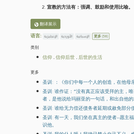
宣教的方法有：强调、鼓励和使用比喻。
翻译展示
语言:
الإنجليزية
الأوردية
الإسبانية
更多
(58)
类别
信仰
.
信仰后世
.
后世的生活
更多
圣训: ：《你们中每一个人的创造，在他
圣训: 谁作证：“没有真正应该受拜的主
者，是他说给玛丽亚的一句话，和出自他的
圣训: 谁给无力偿还债务者延期或赦免部
圣训: 有一天，我们坐在真主的使者--愿
识他。