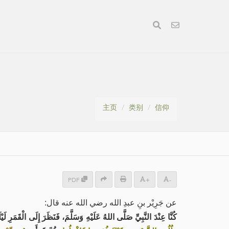
主页
类别
信仰
PDF
+
-
عن جَرِيْر بنِ عبدِ الله رضي الله عنه قال:
كُنَّا عِنْدَ النَّبِيِّ صَلَّى اللهُ عَلَيْهِ وَسَلَّمَ، فَنَظَرَ إِلَى الْقَمَرِ لَيْل-