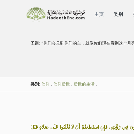
主页
类别
圣训:
“你们会见到你们的主，就像你们现在看到这个月
类别:
信仰
.
信仰后世
.
后世的生活
.
«ونَ فِي رُؤْيَتِهِ، فَإِنِ اسْتَطَعْتُمْ أَنْ لَا تُغْلَبُوا عَلَى صَلَاةٍ قَبْلَ