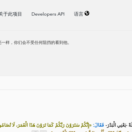
关于此项目
Developers API
语言
亮一样，你们会不受任何阻挡的看到他。
َةً -يَعْنِي الْبَدْرَ
فَقَالَ:
إِنَّكُمْ سَتَرَوْنَ رَبَّكُمْ كَمَا تَرَوْنَ هَذَا الْقَمَرَ، لَا تُضَامُ