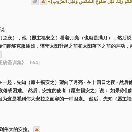
»
{ِحَمْدِ رَبِّكَ قَبْلَ طُلُوعِ الشَّمْسِ وَقَبْلَ الْغُرُوبِ
他说：
月之夜），他（愿主福安之）看着月亮（也就是满月），然后说
你们能够克服困难，谨守太阳升起之前和太阳落下之前的拜功，那
确圣训集》 - 554]
起，先知（愿主福安之）望向了月亮 - 在十四日之夜 - 然
疲倦或困难。 然后，安拉的使者（愿主福安之）说： 如果你们
因为这是看到伟大安拉之面容的一种因素。 然后，先知（愿主
到伟大的安拉。