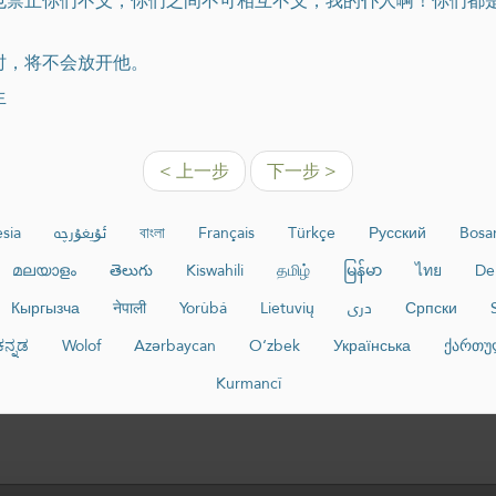
，也禁止你们不义，你们之间不可相互不义，我的仆人啊！你们都
时，将不会放开他。
生
< 上一步
下一步 >
sia
ئۇيغۇرچە
বাংলা
Français
Türkçe
Русский
Bosa
മലയാളം
తెలుగు
Kiswahili
தமிழ்
မြန်မာ
ไทย
De
Кыргызча
नेपाली
Yorùbá
Lietuvių
دری
Српски
ಕನ್ನಡ
Wolof
Azərbaycan
O‘zbek
Українська
ქართუ
Kurmancî