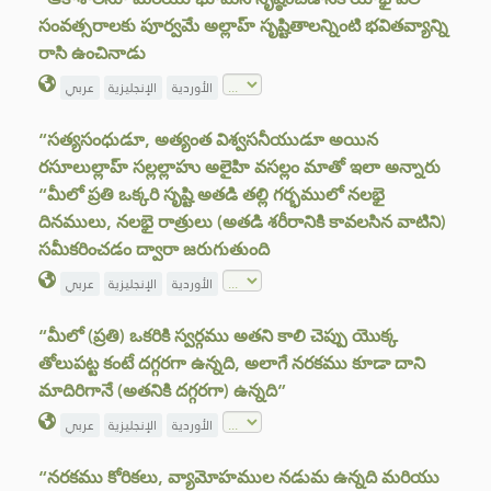
సంవత్సరాలకు పూర్వమే అల్లాహ్ సృష్టితాలన్నింటి భవితవ్యాన్ని
రాసి ఉంచినాడు
الأوردية
الإنجليزية
عربي
“సత్యసంధుడూ, అత్యంత విశ్వసనీయుడూ అయిన
రసూలుల్లాహ్ సల్లల్లాహు అలైహి వసల్లం మాతో ఇలా అన్నారు
“మీలో ప్రతి ఒక్కరి సృష్టి అతడి తల్లి గర్భములో నలభై
దినములు, నలభై రాత్రులు (అతడి శరీరానికి కావలసిన వాటిని)
సమీకరించడం ద్వారా జరుగుతుంది
الأوردية
الإنجليزية
عربي
“మీలో (ప్రతి) ఒకరికి స్వర్గము అతని కాలి చెప్పు యొక్క
తోలుపట్ట కంటే దగ్గరగా ఉన్నది, అలాగే నరకము కూడా దాని
మాదిరిగానే (అతనికి దగ్గరగా) ఉన్నది”
الأوردية
الإنجليزية
عربي
“నరకము కోరికలు, వ్యామోహముల నడుమ ఉన్నది మరియు