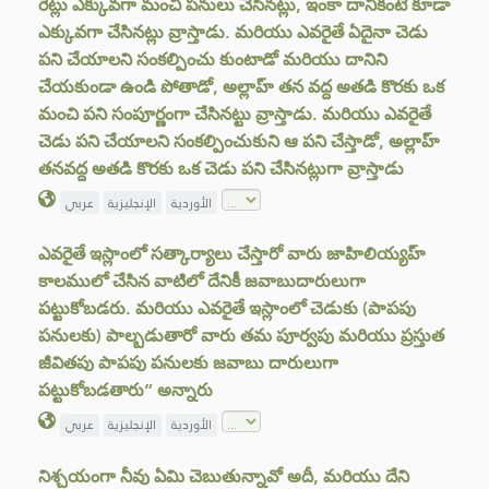
రెట్లు ఎక్కువగా మంచి పనులు చేసినట్లు, ఇంకా దానికంటే కూడా
ఎక్కువగా చేసినట్లు వ్రాస్తాడు. మరియు ఎవరైతే ఏదైనా చెడు
పని చేయాలని సంకల్పించు కుంటాడో మరియు దానిని
చేయకుండా ఉండి పోతాడో, అల్లాహ్ తన వద్ద అతడి కొరకు ఒక
మంచి పని సంపూర్ణంగా చేసినట్టు వ్రాస్తాడు. మరియు ఎవరైతే
చెడు పని చేయాలని సంకల్పించుకుని ఆ పని చేస్తాడో, అల్లాహ్
తనవద్ద అతడి కొరకు ఒక చెడు పని చేసినట్లుగా వ్రాస్తాడు
الأوردية
الإنجليزية
عربي
ఎవరైతే ఇస్లాంలో సత్కార్యాలు చేస్తారో వారు జాహిలియ్యహ్
కాలములో చేసిన వాటిలో దేనికీ జవాబుదారులుగా
పట్టుకోబడరు. మరియు ఎవరైతే ఇస్లాంలో చెడుకు (పాపపు
పనులకు) పాల్బడుతారో వారు తమ పూర్వపు మరియు ప్రస్తుత
జీవితపు పాపపు పనులకు జవాబు దారులుగా
పట్టుకోబడతారు” అన్నారు
الأوردية
الإنجليزية
عربي
నిశ్చయంగా నీవు ఏమి చెబుతున్నావో అదీ, మరియు దేని