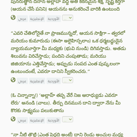
పునరుత్థాన దినాన అల్లాహ్ వద్ద అతి కఠినమైన శిక్ష, సృష్టి కర్తగా
(ఆయన చేసే పనిని) ఆయనను అనుకరించే వారికి ఉంటుంది
الأوردية
الإنجليزية
عربي
“ఎవరి చేతిలోనైతే నా ప్రాణమున్నదో, ఆయన సాక్షిగా – త్వరలో
మరియం కుమారుడు (ఈసా అలైహిస్సలాం) ఒక ధర్మబద్ధుడైన
న్యాయమూర్తిగా మీ మధ్యకు (భువి నుండి) దిగివస్తాడు. అతడు
శిలువను విరిచేస్తాడు; పందిని చంపుతాడు; మరియు
జిజియాను ఎత్తివేస్తాడు; అప్పుడు సంపద ఎంత పుష్కలంగా
ఉంటుందంటే, ఎవరూ దానిని స్వీకరించరు.”
الأوردية
الإنجليزية
عربي
(ఓ చిన్నాన్నా!) ‘అల్లాహ్ తప్ప వేరే నిజ ఆరాధ్యుడు ఎవరూ
లేరు’ అనండి (చాలు). తీర్పు దినమున దాని ద్వారా నేను మీ
కొరకు సాక్ష్యము పలుకుతాను
الأوردية
الإنجليزية
عربي
“నా నీటి తొట్టి (ఎంత పెద్దది అంటే) దాని రెండు అంచుల మధ్య