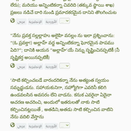
లేరు); మరియు అన్నింటికన్నా చివరిది (తక్కువ స్థాయి శాఖ)
ప్రజలు నడిచే దారి నుండి ప్రమాదకరమైన దానిని తొలగించుట
الأوردية
الإنجليزية
عربي
“నేను ప్రవక్త సల్లల్లాహు అలైహి వసల్లం ను ఇలా ప్రశ్నించాను:
“(ఓ ప్రవక్తా!) అల్లాహ్ వద్ద అన్నింటికన్నా ఘోరమైన పాపము
ఏది?”; దానికి ఆయన “అల్లాహ్’యే నిన్ను సృష్టించినప్పటికీ (నీ
సృష్టికర్త అయినప్పటికీ)
الأوردية
الإنجليزية
عربي
‘సాటి కల్పించబడే వారందరికన్నా నేను అత్యంత స్వయం
సమృధ్ధుడను. సహాయకునిగా, సహ్యోగిగా ఎవరినీ కలిగి
ఉండవలసిన అవసరం లేని వాడను. కనుక ఎవరైనా ఏదైనా
ఆచరణ ఆచరించి, అందులో ఇతరులతో నాకు సాటి
కల్పించినట్లయితే , అతడిని,అతడు సాటి కల్పించిన వాటిని
నేను వదిలి వేస్తాను
الأوردية
الإنجليزية
عربي