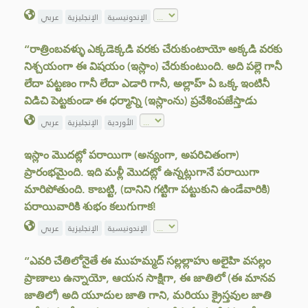
الإندونيسية
الإنجليزية
عربي
“రాత్రింబవళ్ళు ఎక్కడెక్కడి వరకు చేరుకుంటాయో అక్కడి వరకు
నిశ్చయంగా ఈ విషయం (ఇస్లాం) చేరుకుంటుంది. అది పల్లె గానీ
లేదా పట్టణం గానీ లేదా ఎడారి గానీ, అల్లాహ్ ఏ ఒక్క ఇంటినీ
విడిచి పెట్టకుండా ఈ ధర్మాన్ని (ఇస్లాంను) ప్రవేశింపజేస్తాడు
الأوردية
الإنجليزية
عربي
ఇస్లాం మొదట్లో పరాయిగా (అన్యంగా, అపరిచితంగా)
ప్రారంభమైంది. ఇది మళ్లీ మొదట్లో ఉన్నట్లుగానే పరాయిగా
మారిపోతుంది. కాబట్టి, (దానిని గట్టిగా పట్టుకుని ఉండేవారికి)
పరాయివారికి శుభం కలుగుగాక!
الإندونيسية
الإنجليزية
عربي
“ఎవరి చేతిలోనైతే ఈ ముహమ్మద్ సల్లల్లాహు అలైహి వసల్లం
ప్రాణాలు ఉన్నాయో, ఆయన సాక్షిగా, ఈ జాతిలో (ఈ మానవ
జాతిలో) అది యూదుల జాతి గాని, మరియు క్రైస్తవుల జాతి