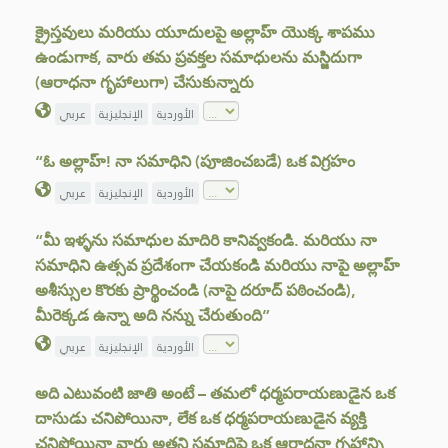
క్రైస్తవులు మరియు యూదులపై అల్లాహ్ యొక్క శాపము
ఉండుగాక, వారు తమ ప్రవక్తల సమాధులను మస్జిదుగా
(ఆరాధనా గృహాలుగా) చేసుకున్నారు
الأوردية
الإنجليزية
عربي
“ఓ అల్లాహ్! నా సమాధిని (పూజించబడే) ఒక విగ్రహం
الأوردية
الإنجليزية
عربي
“మీ ఇళ్ళను సమాధుల మాదిరి కానివ్వకండి. మరియు నా
సమాధిని ఉత్సవ ప్రదేశంగా చేయకండి మరియు నాపై అల్లాహ్
అశీస్సుల కొరకు ప్రార్థించండి (నాపై దరూద్ పఠించండి),
మీరెక్కడ ఉన్నా అది నన్ను చేరుతుంది”
الأوردية
الإنجليزية
عربي
అది ఎటువంటి జాతి అంటే – తమలో ధర్మపరాయణుడైన ఒక
దాసుడు చనిపోయినా, లేక ఒక ధర్మపరాయణుడైన వ్యక్తి
చనిపోయినా వారు అతని సమాధిపై ఒక ఆరాధనా గృహాన్ని