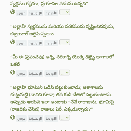
స్వర్గము కష్టము, ప్రయాసల నడుమ ఉన్నది”
الأوردية
الإنجليزية
عربي
“అల్లాహ్ స్వర్గమును మరియు నరకమును సృష్టించినపుడు,
జిబ్రయీల్ అలైహిస్సలాం
الأوردية
الإنجليزية
عربي
“మీ ఈ (ప్రపంచపు) అగ్ని, నరకాగ్ని యొక్క డెభ్భై భాగాలలో
ఒకటి
الأوردية
الإنجليزية
عربي
“అల్లాహ్ భూమిని ఒడిసి పట్టుకుంటాడు; ఆకాశాలను
చుట్టచుట్టి (దానిని కూడా) తన కుడి చేతిలో పెట్టుకుంటాడు.
అప్పుడు ఆయన ఇలా అంటాడు “నేనే రారాజును, భూమిపై
(రాజరికం చేసిన) రాజులు ఏరీ, ఎక్కడున్నారు?”
الأوردية
الإنجليزية
عربي