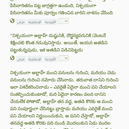
పిసినారితనం పట్ల జాగ్రత్తగా ఉండంది, నిశ్చయంగా
పిసినారితనం మీకు పూర్వం గతించిన వారిని నాశనం చేసింది
الأوردية
الإنجليزية
عربي
“నిశ్చయంగా అల్లాహ్ దుష్ఠునికి, దౌర్జన్యపరునికి (వెంటనే
శిక్షించక) కొంత గడువునిస్తాడు. అయితే, ఆయన అతడిని
పట్టుకున్నపుడు, ఇక అతడిని విడిచిపెట్టడు
الأوردية
الإنجليزية
عربي
నిశ్చయంగా అల్లాహ్ మంచి పనులను గురించి, మరియు చెడు
పనులను గురించి నమోదు చేసినాడు. తరువాత దానిని గురించి
ఇలా విశదీకరించినాడు – ఎవరైతే ఏదైనా మంచి పని చేయాలని
సంకల్పించుకుంటాడో, మరి ఏదైనా కారణం వలన దానిని
చేయలేక పోతాడో, అల్లాహ్ తన వద్ద, అతడి కొరకు ఆ మంచి
పని సంపూర్ణంగా చేసినట్టు వ్రాస్తాడు మరియు ఎవరైతే మంచి
పని చేయాలని నిర్ణయించుకుని, ఆ పనిని చేస్తాడో, అల్లాహ్
తనవద్ద అతడి కొరకు పది నుండి మొదలుకుని ఏడు వందల