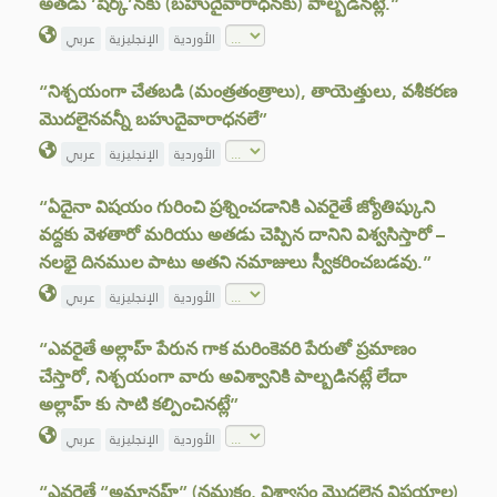
అతడు ‘షిర్క్’నకు (బహుదైవారాధనకు) పాల్బడినట్లే.”
الأوردية
الإنجليزية
عربي
“నిశ్చయంగా చేతబడి (మంత్రతంత్రాలు), తాయెత్తులు, వశీకరణ
మొదలైనవన్నీ బహుదైవారాధనలే”
الأوردية
الإنجليزية
عربي
“ఏదైనా విషయం గురించి ప్రశ్నించడానికి ఎవరైతే జ్యోతిష్కుని
వద్దకు వెళతారో మరియు అతడు చెప్పిన దానిని విశ్వసిస్తారో –
నలభై దినముల పాటు అతని నమాజులు స్వీకరించబడవు.”
الأوردية
الإنجليزية
عربي
“ఎవరైతే అల్లాహ్ పేరున గాక మరింకెవరి పేరుతో ప్రమాణం
చేస్తారో, నిశ్చయంగా వారు అవిశ్వానికి పాల్బడినట్లే లేదా
అల్లాహ్ కు సాటి కల్పించినట్లే”
الأوردية
الإنجليزية
عربي
“ఎవరైతే “అమానహ్” (నమ్మకం, విశ్వాసం మొదలైన విషయాల)