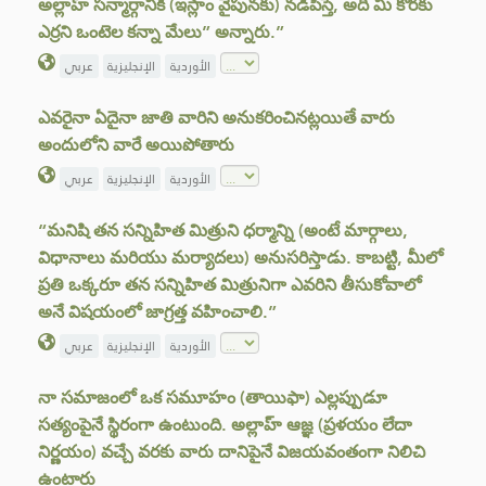
అల్లాహ్ సన్మార్గానికి (ఇస్లాం వైపునకు) నడిపిస్తే, అది మీ కొరకు
ఎర్రని ఒంటెల కన్నా మేలు” అన్నారు.”
الأوردية
الإنجليزية
عربي
ఎవరైనా ఏదైనా జాతి వారిని అనుకరించినట్లయితే వారు
అందులోని వారే అయిపోతారు
الأوردية
الإنجليزية
عربي
“మనిషి తన సన్నిహిత మిత్రుని ధర్మాన్ని (అంటే మార్గాలు,
విధానాలు మరియు మర్యాదలు) అనుసరిస్తాడు. కాబట్టి, మీలో
ప్రతి ఒక్కరూ తన సన్నిహిత మిత్రునిగా ఎవరిని తీసుకోవాలో
అనే విషయంలో జాగ్రత్త వహించాలి.”
الأوردية
الإنجليزية
عربي
నా సమాజంలో ఒక సమూహం (తాయిఫా) ఎల్లప్పుడూ
సత్యంపైనే స్థిరంగా ఉంటుంది. అల్లాహ్ ఆజ్ఞ (ప్రళయం లేదా
నిర్ణయం) వచ్చే వరకు వారు దానిపైనే విజయవంతంగా నిలిచి
ఉంటారు