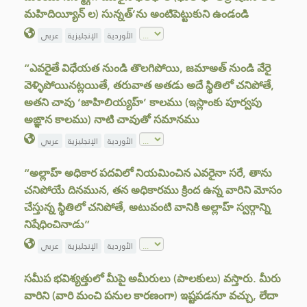
మహిదియ్యీన్ ల) సున్నత్’ను అంటిపెట్టుకుని ఉండండి
الأوردية
الإنجليزية
عربي
“ఎవరైతే విధేయత నుండి తొలగిపోయి, జమాఅత్ నుండి వేరై
వెళ్ళిపోయినట్లయితే, తరువాత అతడు అదే స్థితిలో చనిపోతే,
అతని చావు ‘జాహిలియ్యహ్’ కాలము (ఇస్లాంకు పూర్వపు
అఙ్ఞాన కాలము) నాటి చావుతో సమానము
الأوردية
الإنجليزية
عربي
“అల్లాహ్ అధికార పదవిలో నియమించిన ఎవరైనా సరే, తాను
చనిపోయే దినమున, తన అధికారము క్రింద ఉన్న వారిని మోసం
చేస్తున్న స్థితిలో చనిపోతే, అటువంటి వానికి అల్లాహ్ స్వర్గాన్ని
నిషేధించినాడు”
الأوردية
الإنجليزية
عربي
సమీప భవిశ్యత్తులో మీపై అమీరులు (పాలకులు) వస్తారు. మీరు
వారిని (వారి మంచి పనుల కారణంగా) ఇష్టపడనూ వచ్చు, లేదా