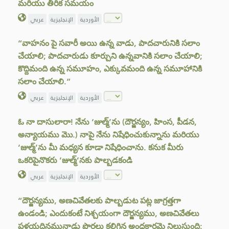
మరియు తీరిక సమయం
الأوردية
الإنجليزية
عربي
“వాహనం పై సవారీ అయి ఉన్న వాడు, పాదచారునికి సలాం
చేయాలి; పాదచారుడు కూర్చుని ఉన్నవానికి సలాం చేయాలి;
కొద్దిమంది ఉన్న సమూహం, ఎక్కువమంది ఉన్న సమూహానికి
సలాం చేయాలి.”
الأوردية
الإنجليزية
عربي
ఓ నా దాసులారా! నేను ‘జుల్మ్’ను (దౌర్జన్యం, హింస, పీడన,
అన్యాయము మొ.) నాపై నేను నిషేధించుకున్నాను మరియు
‘జుల్మ్’ను మీ మధ్యన కూడా నిషేధించాను. కనుక మీరు
ఒకరిపైనొకరు ‘జుల్మ్’నకు పాల్బడకండి
الأوردية
الإنجليزية
عربي
“దౌర్జన్యము, అణచివేతలకు పాల్బడుట పట్ల జాగ్రత్తగా
ఉండండి; ఎందుకంటే నిశ్చయంగా దౌర్జన్యము, అణచివేతలు
ప్రళయదినమునాడు పొరలు కలిగిన అంధకారమై నిలుస్తుంది;