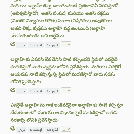
మరియు అల్లాహ్ తప్ప ఆరాధించబడే ప్రతిదానినీ నిరసిస్తాడో
(అవిశ్వసిస్తాడో), అతని సంపద, మరియు అతని రక్తము
(మిగతా విశ్వాసుల కొరకు) హరాం (నిషేధము) అవుతాయి.
అతని లెక్క, పత్రము అల్లాహ్ వద్ద ఉంటుంది (అల్లాహ్
చూసుకుంటాడు అని అర్థము)
الأوردية
الإنجليزية
عربي
అల్లాహ్ కు ఎవరినీ లేక దేనినీ సాటి కల్పించని స్థితిలో ఎవరైతే
మరణిస్తారో వారు స్వర్గములోనికి ప్రవేశిస్తారు. మరియు ఎవరైతే
ఆయనకు సాటి కల్పిస్తున్న స్థితిలో మరణిస్తారో వారు నరకం
లోనికి ప్రవేశిస్తారు
الأوردية
الإنجليزية
عربي
ఎవరైతే అల్లాహ్ ను గాక ఇంకెవరినైనా అల్లాహ్ కు సాటి కల్పిస్తూ
వేడుకుంటాడో, మరియు ఆ విధానం పైనే మరణిస్తాడో అతడు
నరకాగ్ని లోనికి ప్రవేశిస్తాడు
الأوردية
الإنجليزية
عربي