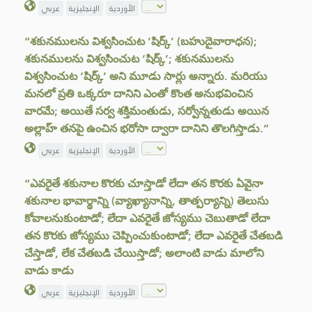
الأوردية
الإنجليزية
عربي
“శకునములను విశ్వసించుట ‘షిర్క్’ (బహుదైవారాధన);
శకునములను విశ్వసించుట ‘షిర్క్’; శకునములను
విశ్వసించుట ‘షిర్క్’ అని మూడు సార్లు అన్నారు. మరియు
మనలో ప్రతి ఒక్కరూ దానిని ఎంతో కొంత అనుభవించిన
వారమే; అయితే సర్వ శక్తిమంతుడు, సర్వోన్నతుడు అయిన
అల్లాహ్ తనపై ఉంచిన భరోసా ద్వారా దానిని తొలగిస్తాడు.”
الأوردية
الإنجليزية
عربي
“ఎవరైతే శకునాల కొరకు చూస్తాడో లేదా తన కొరకు ఏవైనా
శకునాల భావార్థాన్ని (వ్యాఖ్యానాన్ని, తాత్పర్యాన్ని) తెలుసు
కోవాలనుకుంటాడో; లేదా ఎవరైతే జోస్యము చెబుతాడో లేదా
తన కొరకు జోస్యము చెప్పించుకుంటాడో; లేదా ఎవరైతే చేతబడి
చేస్తాడో, లేక చేతబడి చేయిస్తాడో; అలాంటి వాడు మాలోని
వాడు కాడు
الأوردية
الإنجليزية
عربي