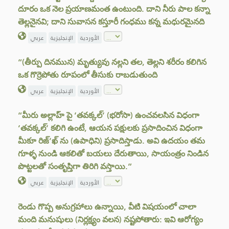
దూరం ఒక నెల ప్రయాణమంత ఉంటుంది. దాని నీరు పాల కన్నా
తెల్లనైనవి; దాని సువాసన కస్తూరీ గంధము కన్న మధురమైనది
الأوردية
الإنجليزية
عربي
“(తీర్పు దినమున) మృత్యువు నల్లని తల, తెల్లని శరీరం కలిగిన
ఒక గొర్రెపోతు రూపంలో తీసుకు రాబడుతుంది
الأوردية
الإنجليزية
عربي
“మీరు అల్లాహ్ పై ‘తవక్కల్’ (భరోసా) ఉంచవలసిన విధంగా
‘తవక్కల్’ కలిగి ఉంటే, ఆయన పక్షులకు ప్రసాదించిన విధంగా
మీకూ రిజ్’ఖ్ ను (ఉపాధిని) ప్రసాదిస్తాడు. అవి ఉదయం తమ
గూళ్ళ నుండి ఆకలితో బయలు దేరుతాయి, సాయంత్రం నిండిన
పొట్టలతో సంతృప్తిగా తిరిగి వస్తాయి.”
الأوردية
الإنجليزية
عربي
రెండు గొప్ప అనుగ్రహాలు ఉన్నాయి, వీటి విషయంలో చాలా
మంది మనుషులు (నిర్లక్ష్యం వలన) నష్టపోతారు: ఇవి ఆరోగ్యం