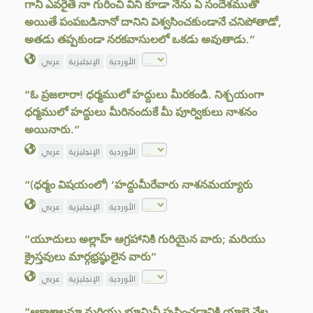
గానీ ఎవరైతే నా గురించి విని కూడా నేను ఏ సందేశముతో
అయితే పంపబడినానో దానిని విశ్వసించకుండానే చనిపోతాడో,
అతడు తప్పకుండా నరకవాసులలో ఒకడు అవుతాడు.”
الأوردية
الإنجليزية
عربي
“ఓ ప్రజలారా! ధర్మములో హద్దులు మీరకండి. నిశ్చయంగా
ధర్మములో హద్దులు మీరినందుకే మీ పూర్వికులు నాశనం
అయినారు.”
الأوردية
الإنجليزية
عربي
“(ధర్మం విషయంలో) ‘హద్దుమీరేవారు నాశనమయ్యారు
الأوردية
الإنجليزية
عربي
“యూదులు అల్లాహ్ ఆగ్రహానికి గురియైన వారు; మరియు
క్రైస్తవులు మార్గభ్రష్ఠులైన వారు”
الأوردية
الإنجليزية
عربي
“ఆకాశాలనూ మరియు భూమినీ సృష్ఠించడానికి యాభై వేల