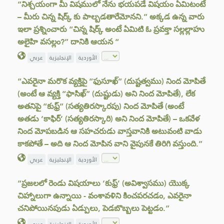
“నిశ్చయంగా మీ విషములో నేను భయపడే విషయం ఏమిటంటే
– మీరు చిన్న షిర్క్ కు పాల్బడతారేమోనని.” అక్కడ ఉన్న వారు
ఇలా ప్రశ్నించారు “చిన్న షిర్క్ అంటే ఏమిటి ఓ ప్రవక్తా సల్లల్లాహు
అలైహి వసల్లం?” దానికి ఆయన “
الأوردية
الإنجليزية
عربي
“ఎవరైనా మరొక వ్యక్తిపై “ఫుసూఖ్” (దుష్టత్వము) నింద మోపితే
(అంటే ఆ వ్యక్తి “ఫాసిఖ్” (దుష్టుడు) అని నింద మోపితే), లేక
అతనిపై “కుఫ్ర్” (సత్యతిరస్కారపు) నింద మోపితే (అంటే
అతడు ‘కాఫిర్’ (సత్యతిరస్కారి) అని నింద మోపితే) – ఒకవేళ
నింద మోపబడిన ఆ సహచరుడు వాస్తవానికి అటువంటి వాడు
కాకపోతే – అది ఆ నింద మోపిన వాని వైపునకే తిరిగి వస్తుంది.”
الأوردية
الإنجليزية
عربي
“ప్రజలలో రెండు విషయాలు ‘కుఫ్ర్’ (అవిశ్వాసము) యొక్క
చిహ్నాలుగా ఉన్నాయి - వంశావళిని కించపరచడం, ఎవరైనా
చనిపోయినపుడు ఏడ్పులు, పెడబొబ్బలు పెట్టడం.”