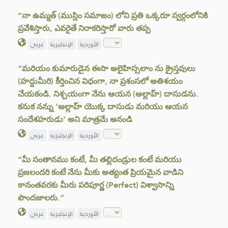
“నా ఉమ్మత్ (ముస్లిం సమాజం) లోని ప్రతి ఒక్కరూ స్వర్గంలోనికి
ప్రవేశిస్తారు, ఎవరైతే నిరాకరిస్తారో వారు తప్ప
الأوردية
الإنجليزية
عربي
“మరియం కుమారుడైన ఈసా అలైహిస్సలాం ను క్రైస్తవులు
(హద్దుమీరి) కీర్తించిన విధంగా, నా ప్రశంసలో అతిశయం
చేయకండి. నిశ్చయంగా నేను ఆయన (అల్లాహ్) దాసుడను.
కనుక నన్ను ‘అల్లాహ్ యొక్క దాసుడు మరియు ఆయన
సందేశహరుడు’ అని మాత్రమే అనండి
الأوردية
الإنجليزية
عربي
“మీ సంతానము కంటే, మీ తల్లిదండ్రుల కంటే మరియు
ప్రజలందరి కంటే నేను మీకు అత్యంత ప్రియమైన వాడిని
కానంతవరకు మీరు పరిపూర్ణ (Perfect) విశ్వాసాన్ని
పొందజాలరు.”
الأوردية
الإنجليزية
عربي