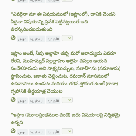
“ఎవరైనా మా ఈ విషయములో (ఇస్లాంలో), దానికి చెందని
ఏదైనా విషయాన్ని ప్రవేశ పెట్టినట్లయితే అది
తిరస్కరించబడుతుంది
الأوردية
الإنجليزية
عربي
ఇస్లాం అంటే, నీవు అల్లాహ్ తప్ప మరో ఆరాధ్యుడు ఎవరూ
లేరని, ముహమ్మద్ సల్లల్లాహు అలైహి వసల్లం ఆయన
సందేశహరుడు అని సాక్ష్యమిచ్చుట, సలాహ్’ను (నమాజును)
స్థాపించుట, జకాతు చెల్లించుట, రమదాన్ మాసములో
ఉపవాసాలు ఉండుట మరియు తగిన స్తోమత ఉంటే (కాబా)
గృహానికి తీర్థయాత్ర చేయుట
الأوردية
الإنجليزية
عربي
“ఇస్లాం (మూలస్తంభముల వంటి) ఐదు విషయాలపై నిర్మితమై
ఉన్నది
الأوردية
الإنجليزية
عربي