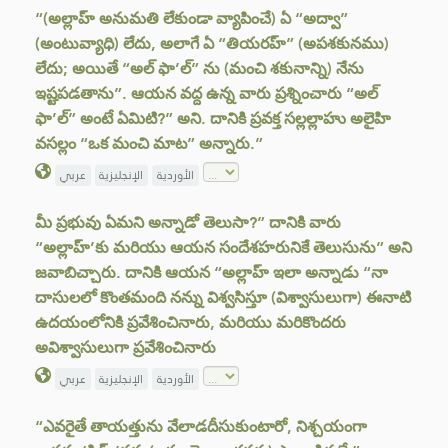
“(అల్లాహ్ అనుమతి లేకుండా వ్యాపించే) ఏ “అద్వా”
(అంటువ్యాధి) లేదు, అలాగే ఏ “తియరహ్” (అపశకునము)
లేదు; అయితే “అల్ ఫా’ల్” ను (మంచి శకునాన్ని) నేను
ఇష్టపడతాను”. ఆయన వద్ద ఉన్న వారు ప్రశ్నించారు “అల్
ఫా’ల్” అంటే ఏమిటి?” అని. దానికి ప్రవక్త సల్లల్లాహు అలైహి
వసల్లం “ఒక మంచి మాట” అన్నారు.”
الأوردية
الإنجليزية
عربي
మీ ప్రభువు ఏమని అన్నాడో తెలుసా?” దానికి వారు
“అల్లాహ్’కు మరియు ఆయన సందేశహరునికే తెలుసును” అని
జవాబిచ్చారు. దానికి ఆయన “అల్లాహ్ ఇలా అన్నాడు “నా
దాసులలో కొంతమంది నన్ను విశ్వసిస్తూ (విశ్వాసులుగా) ఈనాటి
ఉదయంలోనికి ప్రవేశించినారు, మరియు మరికొందరు
అవిశ్వాసులుగా ప్రవేశించినారు
الأوردية
الإنجليزية
عربي
“ఎవరైతే తాయత్తును వేలాడదీసుకుంటారో, నిశ్చయంగా