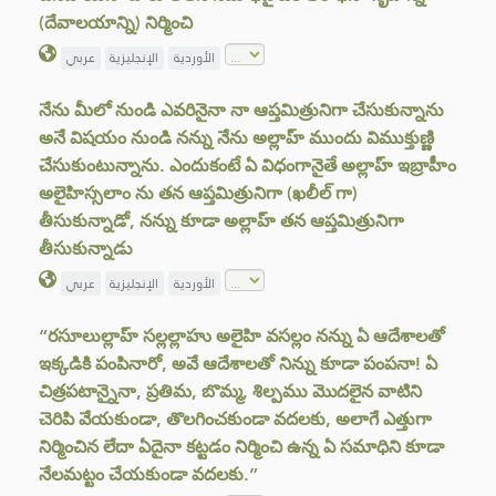
(దేవాలయాన్ని) నిర్మించి
الأوردية
الإنجليزية
عربي
నేను మీలో నుండి ఎవరినైనా నా ఆప్తమిత్రునిగా చేసుకున్నాను
అనే విషయం నుండి నన్ను నేను అల్లాహ్ ముందు విముక్తుణ్ణి
చేసుకుంటున్నాను. ఎందుకంటే ఏ విధంగానైతే అల్లాహ్ ఇబ్రాహీం
అలైహిస్సలాం ను తన ఆప్తమిత్రునిగా (ఖలీల్ గా)
తీసుకున్నాడో, నన్ను కూడా అల్లాహ్ తన ఆప్తమిత్రునిగా
తీసుకున్నాడు
الأوردية
الإنجليزية
عربي
“రసూలుల్లాహ్ సల్లల్లాహు అలైహి వసల్లం నన్ను ఏ ఆదేశాలతో
ఇక్కడికి పంపినారో, అవే ఆదేశాలతో నిన్ను కూడా పంపనా! ఏ
చిత్రపటాన్నైనా, ప్రతిమ, బొమ్మ, శిల్పము మొదలైన వాటిని
చెరిపి వేయకుండా, తొలగించకుండా వదలకు, అలాగే ఎత్తుగా
నిర్మించిన లేదా ఏదైనా కట్టడం నిర్మించి ఉన్న ఏ సమాధిని కూడా
నేలమట్టం చేయకుండా వదలకు.”