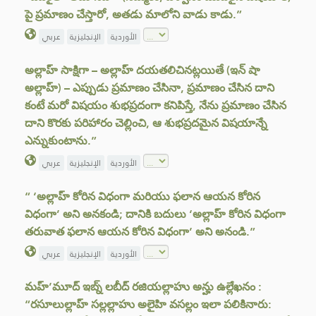
పై ప్రమాణం చేస్తారో, అతడు మాలోని వాడు కాడు.”
الأوردية
الإنجليزية
عربي
అల్లాహ్ సాక్షిగా – అల్లాహ్ దయతలిచినట్లయితే (ఇన్ షా
అల్లాహ్) – ఎప్పుడు ప్రమాణం చేసినా, ప్రమాణం చేసిన దాని
కంటే మరో విషయం శుభప్రదంగా కనిపిస్తే, నేను ప్రమాణం చేసిన
దాని కొరకు పరిహారం చెల్లించి, ఆ శుభప్రదమైన విషయాన్నే
ఎన్నుకుంటాను.”
الأوردية
الإنجليزية
عربي
“ ‘అల్లాహ్ కోరిన విధంగా మరియు ఫలాన ఆయన కోరిన
విధంగా’ అని అనకండి; దానికి బదులు ‘అల్లాహ్ కోరిన విధంగా
తరువాత ఫలాన ఆయన కోరిన విధంగా’ అని అనండి.”
الأوردية
الإنجليزية
عربي
మహ్’మూద్ ఇబ్న్ లబీద్ రజియల్లాహు అన్హు ఉల్లేఖనం :
“రసూలుల్లాహ్ సల్లల్లాహు అలైహి వసల్లం ఇలా పలికినారు: