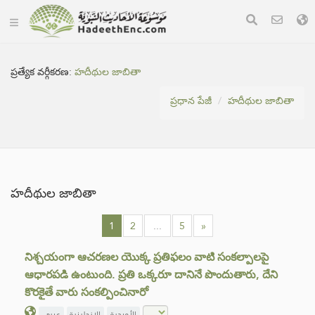
ప్రత్యేక వర్గీకరణ:
హదీథుల జాబితా
ప్రధాన పేజీ
హదీథుల జాబితా
హదీథుల జాబితా
1
2
...
5
»
నిశ్చయంగా ఆచరణల యొక్క ప్రతిఫలం వాటి సంకల్పాలపై
ఆధారపడి ఉంటుంది. ప్రతి ఒక్కరూ దానినే పొందుతారు, దేని
కొరకైతే వారు సంకల్పించినారో
الأوردية
الإنجليزية
عربي