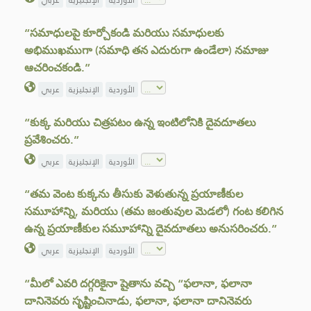
الأوردية
الإنجليزية
عربي
“సమాధులపై కూర్చోకండి మరియు సమాధులకు
అభిముఖముగా (సమాధి తన ఎదురుగా ఉండేలా) నమాజు
ఆచరించకండి.”
الأوردية
الإنجليزية
عربي
“కుక్క మరియు చిత్రపటం ఉన్న ఇంటిలోనికి దైవదూతలు
ప్రవేశించరు.”
الأوردية
الإنجليزية
عربي
“తమ వెంట కుక్కను తీసుకు వెళుతున్న ప్రయాణీకుల
సమూహాన్ని, మరియు (తమ జంతువుల మెడలో) గంట కలిగిన
ఉన్న ప్రయాణీకుల సమూహాన్ని దైవదూతలు అనుసరించరు.”
الأوردية
الإنجليزية
عربي
“మీలో ఎవరి దగ్గరికైనా షైతాను వచ్చి “ఫలానా, ఫలానా
దానినెవరు సృష్టించినాడు, ఫలానా, ఫలానా దానినెవరు