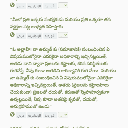
الأوردية
الإنجليزية
عربي
“మీలో ప్రతి ఒక్కరు సంరక్షకుడు మరియు ప్రతి ఒక్కరూ తన
వ్యక్తుల పట్ల బాధ్యత వహిస్తారు
الأوردية
الإنجليزية
عربي
“ఓ అల్లాహ్! నా ఉమ్మత్ కు (సమాజానికి) సంబంధించిన ఏ
విషయములోనైనా ఎవరికైనా అధికారాన్ని ఇచ్చినట్లయితే,
అతడు దాని ద్వారా ప్రజలను కష్టాలకు, కఠిన పరిస్థితులకు
గురిచేస్తే, నీవు కూడా అతడిని కాఠిన్యానికి గురి చేయి. మరియు
నా ఉమ్మత్ కు సంబంధించిన ఏ విషయములోనైనా ఎవరికైనా
అధికారాన్ని ఇచ్చినట్లయితే, అతడు (ప్రజలను కష్టాలపాలు
చేయకుండా) ప్రజలతో దయతో, కరుణతో స్నేహపూర్వకంగా
ఉన్నట్లయితే, నీవు కూడా అతనిపై కృపతో, దయతో,
అనుగ్రహముతో ఉండు”
الأوردية
الإنجليزية
عربي