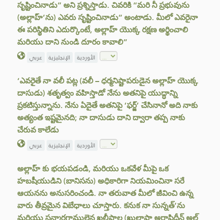
సృష్టించినాడు” అని ప్రశ్నిస్తాడు. చివరికి “మరి నీ ప్రభువును
(అల్లాహ్’ను) ఎవరు సృష్టించినాడు” అంటాడు. మీలో ఎవరైనా
ఈ పరిస్థితిని ఎదుర్కొంటే, అల్లాహ్ యొక్క రక్షణ అర్థించాలి
మరియు దాని నుండి దూరం కావాలి”
الأوردية
الإنجليزية
عربي
‘ఎవరైతే నా వలీ పట్ల (వలీ – ధర్మనిష్టాపరుడైన అల్లాహ్ యొక్క
దాసుడు) శతృత్వం వహిస్తాడో నేను అతనిపై యుద్ధాన్ని
ప్రకటిస్తున్నాను. నేను ఏదైతే అతనిపై ‘ఫర్జ్’ చేసినానో అది నాకు
అత్యంత ఇష్టమైనది; నా దాసుడు దాని ద్వారా తప్ప నాకు
చేరువ కాలేడు
الأوردية
الإنجليزية
عربي
అల్లాహ్ కు భయపడండి, మరియు ఒకవేళ మీపై ఒక
హబషీయుడిని (బానిసను) అధికారిగా నియమించినా సరే
ఆయనను అనుసరించండి. నా తరువాత మీలో జీవించి ఉన్న
వారు తీవ్రమైన విబేధాలు చూస్తారు. కనుక నా సున్నత్’ను
మరియు సన్మార్గగాములైన ఖలీఫాల (ఖులాఫా అర్రాషిదీన్ అల్