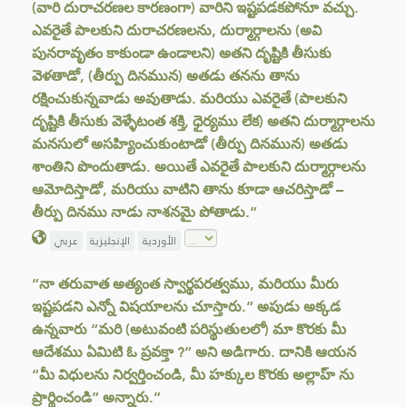
(వారి దురాచరణల కారణంగా) వారిని ఇష్టపడకపోనూ వచ్చు.
ఎవరైతే పాలకుని దురాచరణలను, దుర్మార్గాలను (అవి
పునరావృతం కాకుండా ఉండాలని) అతని దృష్టికి తీసుకు
వెళతాడో, (తీర్పు దినమున) అతడు తనను తాను
రక్షించుకున్నవాడు అవుతాడు. మరియు ఎవరైతే (పాలకుని
దృష్టికి తీసుకు వెళ్ళేటంత శక్తి, ధైర్యము లేక) అతని దుర్మార్గాలను
మనసులో అసహ్యించుకుంటాడో (తీర్పు దినమున) అతడు
శాంతిని పొందుతాడు. అయితే ఎవరైతే పాలకుని దుర్మార్గాలను
ఆమోదిస్తాడో, మరియు వాటిని తాను కూడా ఆచరిస్తాడో –
తీర్పు దినము నాడు నాశనమై పోతాడు.”
الأوردية
الإنجليزية
عربي
“నా తరువాత అత్యంత స్వార్థపరత్వము, మరియు మీరు
ఇష్టపడని ఎన్నో విషయాలను చూస్తారు.” అపుడు అక్కడ
ఉన్నవారు “మరి (అటువంటి పరిస్థుతులలో) మా కొరకు మీ
ఆదేశము ఏమిటి ఓ ప్రవక్తా ?” అని అడిగారు. దానికి ఆయన
“మీ విధులను నిర్వర్తించండి, మీ హక్కుల కొరకు అల్లాహ్ ను
ప్రార్థించండి” అన్నారు.”