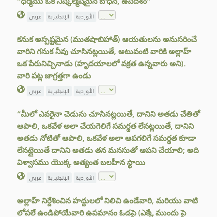
“ధర్మము ఒక నిష్కల్మషమైన బోధన, ఉపదేశం”
الأوردية
الإنجليزية
عربي
కనుక అస్పష్టమైన (ముతషాబిహాత్‌) ఆయతులను అనుసరించే
వారిని గనుక నీవు చూసినట్లయితే, అటువంటి వారికి అల్లాహ్
ఒక పేరునిచ్చినాడు (హృదయాలలో వక్రత ఉన్నవారు అని).
వారి పట్ల జాగ్రత్తగా ఉండు
الأوردية
الإنجليزية
عربي
“మీలో ఎవరైనా చెడును చూసినట్లయితే, దానిని అతడు చేతితో
ఆపాలి, ఒకవేళ అలా చేయగెలిగే సమర్థత లేనట్లయితే, దానిని
అతడు నోటితో ఆపాలి, ఒకవేళ అలా ఆపగలిగే సమర్థత కూడా
లేనట్లైయితే దానిని అతడు తన మనసుతో ఆపని చేయాలి; అది
విశ్వాసము యొక్క అత్యంత బలహీన స్థాయి
الأوردية
الإنجليزية
عربي
అల్లాహ్ నిర్దేశించిన హద్దులలో నిలిచి ఉండేవారి, మరియు వాటి
లోపలే ఉండిపోయేవారి ఉపమానం ఓడపై (ఎక్కే ముందు పై