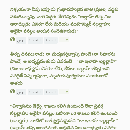
నిశ్చయంగా నీవు ఇప్పుడు గ్రంథావహులైన జాతి (ప్రజల) వద్దకు
వెళుతున్నావు. వారి వద్దకు చేరినపుడు “అల్లాహ్ తప్ప నిజ
ఆరాధ్యుడు ఎవరూ లేరు మరియు ముహమ్మద్ సల్లల్లాహు
అలైహి వసల్లం ఆయన సందేశహరుడు”
الأوردية
الإنجليزية
عربي
తీర్పు దినమునాడు నా మధ్యవర్తిత్వాన్ని పొందే (నా సిఫారసు
పొందే) ఆ అదృష్టవంతుడు ఎవరంటే – “లా ఇలాహ ఇల్లల్లాహ్”
(నిజ ఆరాధ్యుడు ఎవరూ లేరు, కేవలం అల్లాహ్ తప్ప) అని
ఎవరైతే నిష్కల్మషంగా, హృదయపూర్వకంగా పలుకుతాడో
అతడు
الأوردية
الإنجليزية
عربي
“విశ్వాసము డెభ్భై శాఖలు కలిగి ఉంటుంది లేదా ప్రవక్త
సల్లల్లాహు అలైహి వసల్లం బహుశా 60 శాఖలు కలిగి ఉంటుంది
(అన్నారు). వాటిలో అత్యుత్తమమైనది “లా ఇలాహ ఇల్లల్లాహ్”
(అల్లాహ్ తప్ప ఆరాధనలకు అర్హుడైన నిజ ఆరాధ్యుడు ఎవరూ