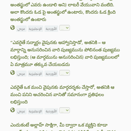
అంతస్థులో ఎవరు ఉండాలి అని) లాటరీ వేయువాని వంటిది.
అలా కొందరు ఓడ పై అంతస్థులో ఉంటారు, కొందరు ఓడ క్రింది
అంతస్థులో ఉంటారు
الأوردية
الإنجليزية
عربي
“ఎవరైతే సన్మార్గం వైపునకు ఆహ్వానిస్తాడో, అతనికి – ఆ
మార్గాన్ని అనుసరించిన వారి పుణ్యమును పోలినంత పుణ్యము
లభిస్తుంది; (ఆ మార్గమును అనుసరించిన) వారి పుణ్యములలో
ఏ మాత్రమూ తక్కువ చేయబడదు
الأوردية
الإنجليزية
عربي
ఎవరైతే ఒక మంచి వైపునకు మార్గదర్శకం చేస్తారో, అతనికి ఆ
మంచి పనిని ఆచరించిన వానితో సమానంగా ప్రతిఫలం
లభిస్తుంది
الأوردية
الإنجليزية
عربي
ఎందుకంటే అల్లాహ్ సాక్షిగా, మీ ద్వారా ఒక వ్యక్తిని కూడా