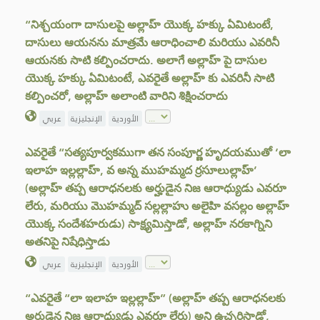
“నిశ్చయంగా దాసులపై అల్లాహ్ యొక్క హక్కు ఏమిటంటే,
దాసులు ఆయనను మాత్రమే ఆరాధించాలి మరియు ఎవరినీ
ఆయనకు సాటి కల్పించరాదు. అలాగే అల్లాహ్ పై దాసుల
యొక్క హక్కు ఏమిటంటే, ఎవరైతే అల్లాహ్ కు ఎవరినీ సాటి
కల్పించరో, అల్లాహ్ అలాంటి వారిని శిక్షించరాదు
الأوردية
الإنجليزية
عربي
ఎవరైతే “సత్యపూర్వకముగా తన సంపూర్ణ హృదయముతో ‘లా
ఇలాహ ఇల్లల్లాహ్, వ అన్న ముహమ్మద ర్రసూలుల్లాహ్’
(అల్లాహ్ తప్ప ఆరాధనలకు అర్హుడైన నిజ ఆరాధ్యుడు ఎవరూ
లేరు, మరియు మొహమ్మద్ సల్లల్లాహు అలైహి వసల్లం అల్లాహ్
యొక్క సందేశహరుడు) సాక్ష్యమిస్తాడో, అల్లాహ్ నరకాగ్నిని
అతనిపై నిషేధిస్తాడు
الأوردية
الإنجليزية
عربي
“ఎవరైతే “లా ఇలాహ ఇల్లల్లాహ్” (అల్లాహ్ తప్ప ఆరాధనలకు
అర్హుడైన నిజ ఆరాధ్యుడు ఎవరూ లేరు) అని ఉచ్ఛరిస్తాడో,