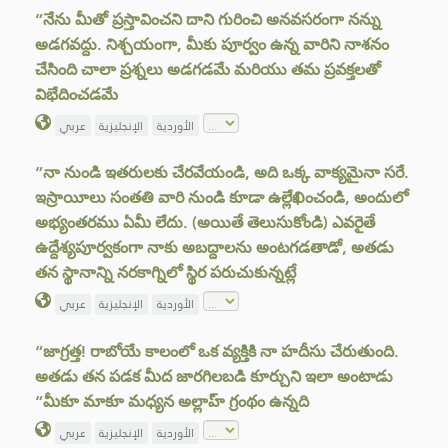
“నేను మీతో ప్రస్తావించని దాని గురించి అనవసరంగా నన్ను
అడగవద్దు. నిశ్చయంగా, మీకు పూర్వం ఉన్న వారిని నాశనం
చేసింది చాలా ప్రశ్నలు అడగడమే మరియు తమ ప్రవక్తలతో
విభేదించడమే
الأوردية
الإنجليزية
عربي
“నా నుండి ఇతరులకు చేరవేయండి, అది ఒక్క వాక్యమైనా సరే.
ఇస్రాయీలు సంతతి వారి నుండి కూడా ఉల్లేఖించండి, అందులో
అభ్యంతరము ఏమీ లేదు. (అయితే తెలుసుకోండి) ఎవరైతే
ఉద్దేశ్యపూర్వకంగా నాకు అబద్దాలను అంటగడతాడో, అతడు
తన స్థానాన్ని నరకాగ్నిలో స్థిర పరుచుకున్నట్లే
الأوردية
الإنجليزية
عربي
“జాగ్రత్త! రాబోయే కాలంలో ఒక వ్యక్తికి నా హదీసు చేరుతుంది.
అతడు తన పడక మీద జారగిలబడి కూర్చుని ఇలా అంటాడు
“మీకూ మాకూ మధ్యన అల్లాహ్ గ్రంథం ఉన్నది
الأوردية
الإنجليزية
عربي