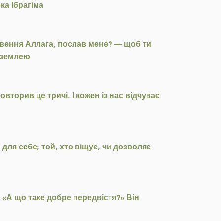
ка Ібрагіма
ловення Аллага, послав мене? — щоб ти
з землею
торив це тричі. І кожен із нас відчуває
для себе; той, хто віщує, чи дозволяє
 «А що таке добре передвістя?» Він