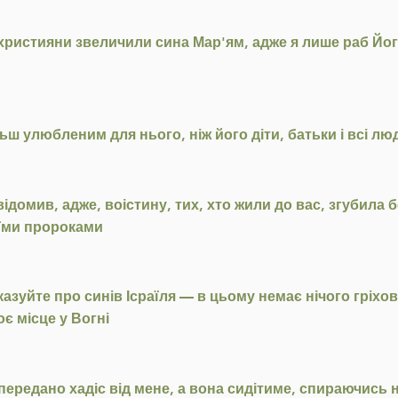
 християни звеличили сина Мар'ям, адже я лише раб Його
ільш улюбленим для нього, ніж його діти, батьки і всі л
домив, адже, воістину, тих, хто жили до вас, згубила б
оїми пророками
зказуйте про синів Ісраїля — в цьому немає нічого гріхо
є місце у Вогні
ередано хадіс від мене, а вона сидітиме, спираючись н