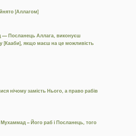
ийнято [Аллагом]
мад — Посланець Аллага, виконуєш
у [Кааби], якщо маєш на це можливість
ся нічому замість Нього, а право рабів
о Мухаммад – Його раб і Посланець, того