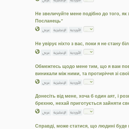
الأوردية
الإنجليزية
عربي
Не звеличуйте мене подібно до того, як
Посланець”
الأوردية
الإنجليزية
عربي
Не увірує ніхто з вас, поки я не стану б
الأوردية
الإنجليزية
عربي
Обмежтесь щодо мене тим, що я вам пові
виникали між ними, та протиріччя зі св
الأوردية
الإنجليزية
عربي
Донесіть від мене, хоча б один аят, і ро
брехню, нехай приготується зайняти сво
الأوردية
الإنجليزية
عربي
Справді, може статися, що людині буде п