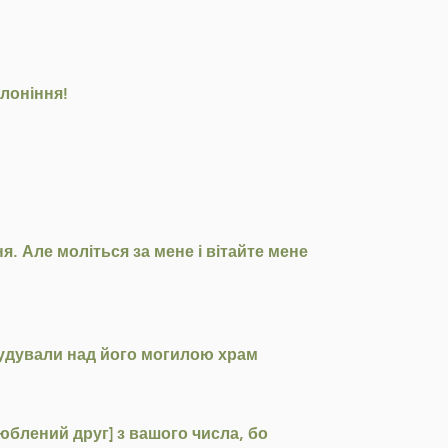
клоніння!
. Але моліться за мене і вітайте мене
будували над його могилою храм
юблений друг] з вашого числа, бо