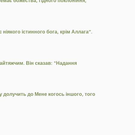
емає божества, гідного поклоніння,
ніякого істинного бога, крім Аллага”.
найтяжчим. Він сказав: "Надання
у долучить до Мене когось іншого, того