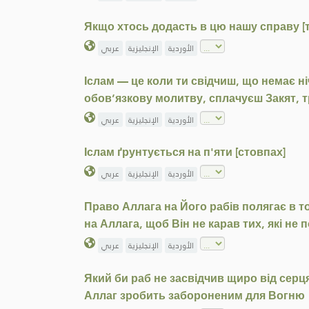
Якщо хтось додасть в цю нашу справу [то
الأوردية
الإنجليزية
عربي
Іслам — це коли ти свідчиш, що немає н
обов’язкову молитву, сплачуєш Закят, т
الأوردية
الإنجليزية
عربي
Іслам ґрунтується на п'яти [стовпах]
الأوردية
الإنجليزية
عربي
Право Аллага на Його рабів полягає в т
на Аллага, щоб Він не карав тих, які не
الأوردية
الإنجليزية
عربي
Який би раб не засвідчив щиро від серця
Аллаг зробить забороненим для Вогню