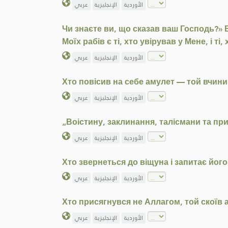
الأوردية
الإنجليزية
عربي
Чи знаєте ви, що сказав ваш Господь?» 
Моїх рабів є ті, хто увірував у Мене, і ті
الأوردية
الإنجليزية
عربي
Хто повісив на себе амулет — той вчин
الأوردية
الإنجليزية
عربي
„Воістину, заклинання, талісмани та пр
الأوردية
الإنجليزية
عربي
Хто звернеться до віщуна і запитає йог
الأوردية
الإنجليزية
عربي
Хто присягнувся не Аллагом, той скоїв а
الأوردية
الإنجليزية
عربي