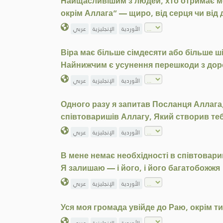
Найщасливішим з людей, хто отримає моє
окрім Аллага” — щиро, від серця чи від 
الأوردية
الإنجليزية
عربي
Віра має більше сімдесяти або більше ші
Найнижчим є усунення перешкоди з дор
الأوردية
الإنجليزية
عربي
Одного разу я запитав Посланця Аллага,
співтоваришів Аллагу, Який створив те
الأوردية
الإنجليزية
عربي
В мене немає необхідності в співтовари
Я залишаю — і його, і його багатобожжя
الأوردية
الإنجليزية
عربي
Уся моя громада увійде до Раю, окрім т