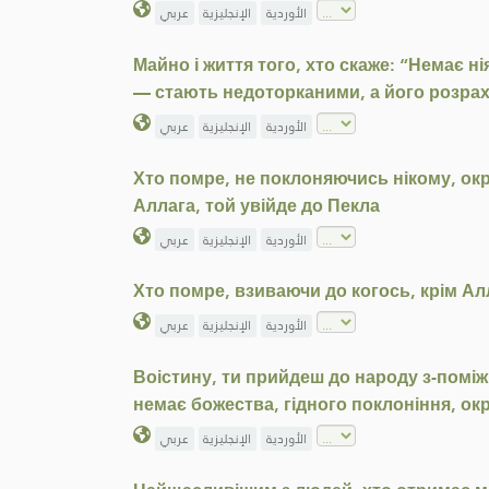
الأوردية
الإنجليزية
عربي
Майно і життя того, хто скаже: “Немає ні
— стають недоторканими, а його розрах
الأوردية
الإنجليزية
عربي
Хто помре, не поклоняючись нікому, окр
Аллага, той увійде до Пекла
الأوردية
الإنجليزية
عربي
Хто помре, взиваючи до когось, крім Ал
الأوردية
الإنجليزية
عربي
Воістину, ти прийдеш до народу з-поміж 
немає божества, гідного поклоніння, о
الأوردية
الإنجليزية
عربي