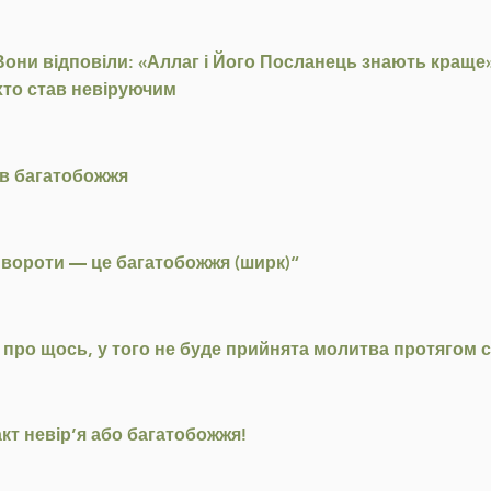
Вони відповіли: «Аллаг і Його Посланець знають краще».
, хто став невіруючим
ив багатобожжя
ивороти — це багатобожжя (ширк)“
о про щось, у того не буде прийнята молитва протягом 
кт невір’я або багатобожжя!