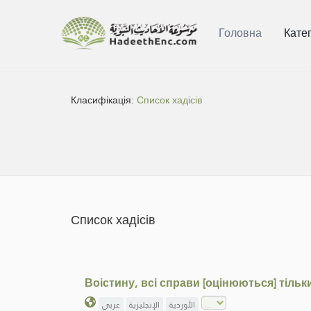
Головна
Катег
Класифікація:
Список хадісів
Список хадісів
Воістину, всі справи [оцінюються] тільки
الأوردية
الإنجليزية
عربي