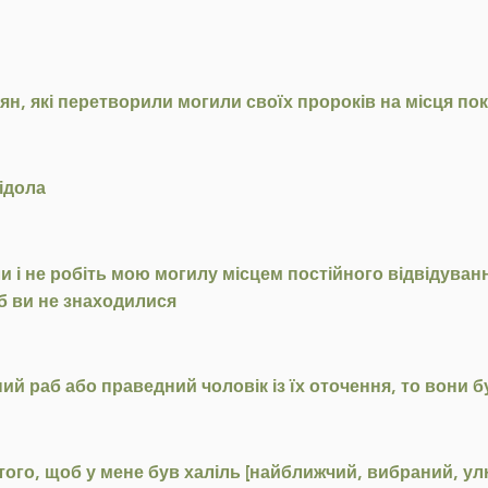
ян, які перетворили могили своїх пророків на місця по
ідола
 і не робіть мою могилу місцем постійного відвідування
 б ви не знаходилися
ий раб або праведний чоловік із їх оточення, то вони 
 того, щоб у мене був халіль [найближчий, вибраний, ул