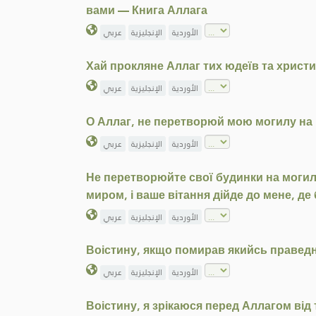
вами — Книга Аллага
الأوردية
الإنجليزية
عربي
Хай прокляне Аллаг тих юдеїв та христи
الأوردية
الإنجليزية
عربي
О Аллаг, не перетворюй мою могилу на 
الأوردية
الإنجليزية
عربي
Не перетворюйте свої будинки на могили
миром, і ваше вітання дійде до мене, де
الأوردية
الإنجليزية
عربي
Воістину, якщо помирав якийсь праведн
الأوردية
الإنجليزية
عربي
Воістину, я зрікаюся перед Аллагом від