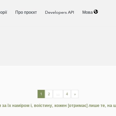
орії
Про проєкт
Developers API
Мова
1
2
...
4
»
 за їх наміром і, воістину, кожен [отримає] лише те, на 