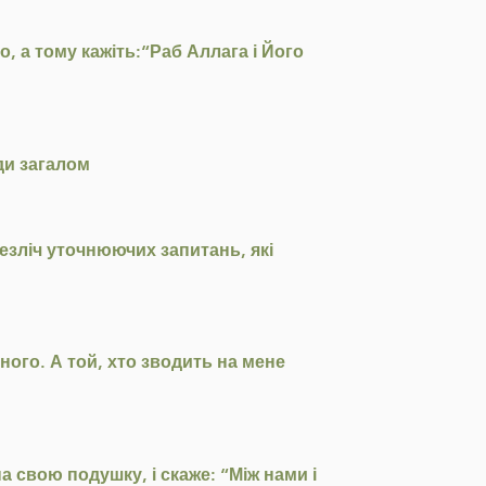
, а тому кажіть:“Раб Аллага і Його
юди загалом
езліч уточнюючих запитань, які
вного. А той, хто зводить на мене
а свою подушку, і скаже: “Між нами і