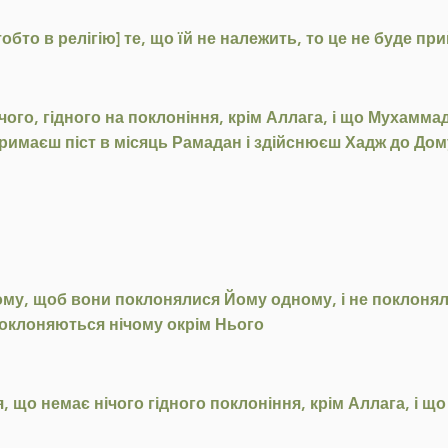
бто в релігію] те, що їй не належить, то це не буде пр
ічого, гідного на поклоніння, крім Аллага, і що Мухам
римаєш піст в місяць Рамадан і здійснюєш Хадж до Дом
ому, щоб вони поклонялися Йому одному, і не поклоняли
 поклоняються нічому окрім Нього
, що немає нічого гідного поклоніння, крім Аллага, і щ