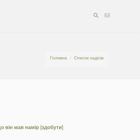
Головна
Список хадісів
що він мав намір [здобути]