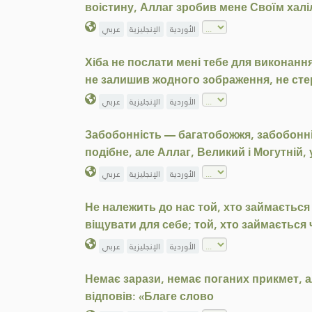
воістину, Аллаг зробив мене Своїм халі
الأوردية
الإنجليزية
عربي
Хіба не послати мені тебе для виконанн
не залишив жодного зображення, не стерш
الأوردية
الإنجليزية
عربي
Забобонність — багатобожжя, забобонніс
подібне, але Аллаг, Великий і Могутній,
الأوردية
الإنجليزية
عربي
Не належить до нас той, хто займається
віщувати для себе; той, хто займається
الأوردية
الإنجليزية
عربي
Немає зарази, немає поганих прикмет, а
відповів: «Благе слово