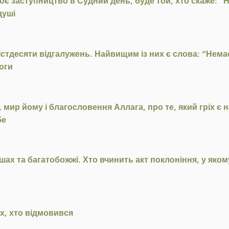
 заступництво в Судний день, буде той, хто скаже: “Н
душі
стдесяти відгалужень. Найвищим із них є слова: “Немає 
оги
 мир йому і благословення Аллага, про те, який гріх є 
бе
шах та багатобожжі. Хто вчинить акт поклоніння, у яком
их, хто відмовився