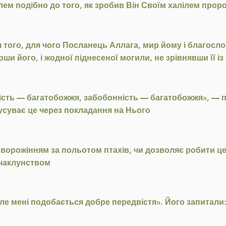
лем подібно до того, як зробив Він Своїм халілем проро
я того, для чого Посланець Аллага, мир йому і благос
и його, і жодної піднесеної могили, не зрівнявши її і
ть — багатобожжя, забобонність — багатобожжя», — пов
 усуває це через покладання на Нього
 ворожінням за польотом птахів, чи дозволяє робити це 
 чаклунством
ле мені подобається добре передвістя». Його запитали: