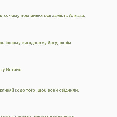
усього, чому поклоняються замість Аллага,
сь іншому вигаданому богу, окрім
ь у Вогонь
кликай їх до того, щоб вони свідчили: