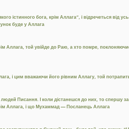
якого істинного бога, крім Аллага”, і відречеться від 
унок буде у Аллага
ім Аллага, той увійде до Раю, а хто помре, поклоняючи
лага, і цим вважаючи його рівним Аллагу, той потрапит
людей Писання. І коли дістанешся до них, то спершу за
крім Аллага, і що Мухаммад — Посланець Аллага