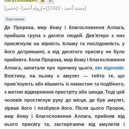
багатобожжя»
.
[حسن]
- [رواه أحمد]
-
[مسند أحمد - 17422]
Пояснення
До Пророка, мир йому і благословення Аллага,
прийшла група з десяти людей. Дев’ятеро з них
присягнули на вірність Ісламу та послідовність у
його дотриманні, а від десятого присягу не було
прийнято. Коли Пророка, мир йому і благословення
Аллага, запитали про причину цього,
він відповів:
Воістину, на ньому є амулет — тобто те, що
прив’язують або вішають із намистин та подібного,
з метою відвернення пристріту або шкоди. Тоді цей
чоловік простягнув руку до місця, де був амулет,
зірвав його і позбувся його. Після цього Пророк,
мир йому і благословення Аллага, прийняв від
нього присягу та, застерігаючи від амулетів і