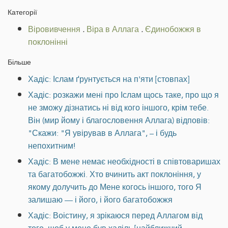
Категорії
Віровивчення
.
Віра в Аллага
.
Єдинобожжя в
поклонінні
Більше
Хадіс: Іслам ґрунтується на п'яти [стовпах]
Хадіс: розкажи мені про Іслам щось таке, про що я
не зможу дізнатись ні від кого іншого, крім тебе.
Він (мир йому і благословення Аллага) відповів:
"Скажи: "Я увірував в Аллага", – і будь
непохитним!
Хадіс: В мене немає необхідності в співтоваришах
та багатобожжі. Хто вчинить акт поклоніння, у
якому долучить до Мене когось іншого, того Я
залишаю — і його, і його багатобожжя
Хадіс: Воістину, я зрікаюся перед Аллагом від