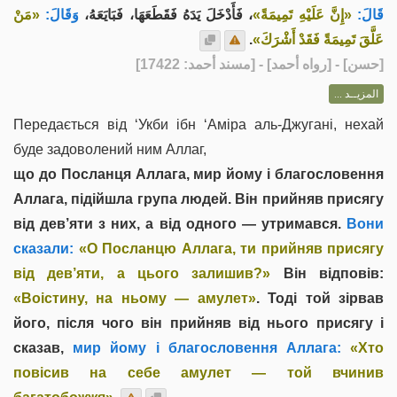
قَالَ:
«إِنَّ عَلَيْهِ تَمِيمَةً»
، فَأَدْخَلَ يَدَهُ فَقَطَعَهَا، فَبَايَعَهُ،
وَقَالَ:
«مَنْ
.
عَلَّقَ تَمِيمَةً فَقَدْ أَشْرَكَ»
] - [رواه أحمد] - [مسند أحمد: 17422]
حسن
[
المزيــد ...
Передається від ‘Укби ібн ‘Аміра аль-Джугані, нехай
буде задоволений ним Аллаг,
що до Посланця Аллага, мир йому і благословення
Аллага, підійшла група людей. Він прийняв присягу
від дев’яти з них, а від одного — утримався.
Вони
сказали:
«О Посланцю Аллага, ти прийняв присягу
від дев’яти, а цього залишив?»
Він відповів:
«Воістину, на ньому — амулет»
. Тоді той зірвав
його, після чого він прийняв від нього присягу і
сказав,
мир йому і благословення Аллага:
«Хто
повісив на себе амулет — той вчинив