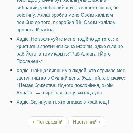
того, щоб у мене був халіль [найближчий,
вибраний, улюблений друг] з вашого числа, бо
воістину, Аллаг зробив мене Своїм халілем
подібно до того, як зробив Він Своїм халілем
пророка Ібрагіма
Хадіс: Не звеличуйте мене подібно до того, як
християни звеличили сина Мар'ям, адже я лише
раб Його, а тому кажіть:“Раб Аллага і Його
Посланець”
Хадіс: Найщасливішим з людей, хто отримає моє
заступництво в Судний день, буде той, хто скаже:
“Немає божества, гідного поклоніння, окрім
Аллага” — щиро, від серця чи від душі
Хадіс: Загинули ті, хто впадає в крайнощі!
< Попередній
Наступний >