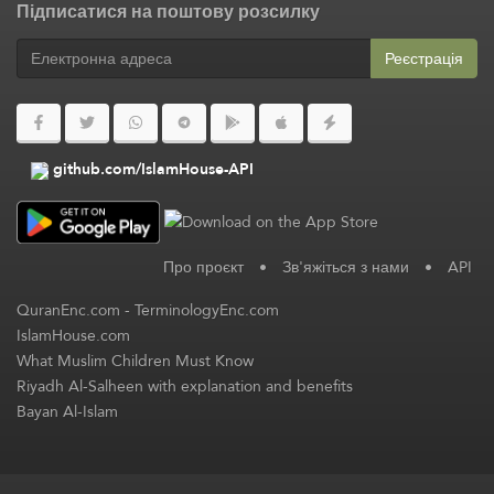
Підписатися на поштову розсилку
Реєстрація
github.com/IslamHouse-API
Про проєкт
•
Зв'яжіться з нами
•
API
QuranEnc.com
-
TerminologyEnc.com
IslamHouse.com
What Muslim Children Must Know
Riyadh Al-Salheen with explanation and benefits
Bayan Al-Islam