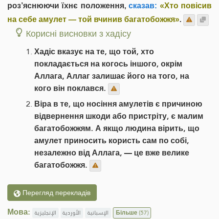
роз’яснюючи їхнє положення,
сказав:
«Хто повісив
на себе амулет — той вчинив багатобожжя»
.
Корисні висновки з хадісу
Хадіс вказує на те, що той, хто
покладається на когось іншого, окрім
Аллага, Аллаг залишає його на того, на
кого він поклався.
Віра в те, що носіння амулетів є причиною
відвернення шкоди або пристріту, є малим
багатобожжям. А якщо людина вірить, що
амулет приносить користь сам по собі,
незалежно від Аллага, — це вже велике
багатобожжя.
Перегляд перекладів
Мова:
الإنجليزية
الأوردية
الإسبانية
Більше
(57)