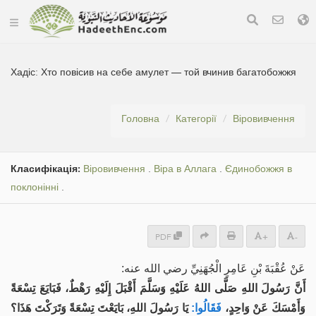
Хадіс:
Хто повісив на себе амулет — той вчинив багатобожжя
Головна
Категорії
Віровивчення
Класифікація:
Віровивчення
.
Віра в Аллага
.
Єдинобожжя в
поклонінні
.
PDF
+
-
عَنْ عُقْبَةَ بْنِ عَامِرٍ الْجُهَنِيِّ رضي الله عنه:
أَنَّ رَسُولَ اللهِ صَلَّى اللهُ عَلَيْهِ وَسَلَّمَ أَقْبَلَ إِلَيْهِ رَهْطٌ، فَبَايَعَ تِسْعَةً
وَأَمْسَكَ عَنْ وَاحِدٍ،
فَقَالُوا:
يَا رَسُولَ اللهِ، بَايَعْتَ تِسْعَةً وَتَرَكْتَ هَذَا؟