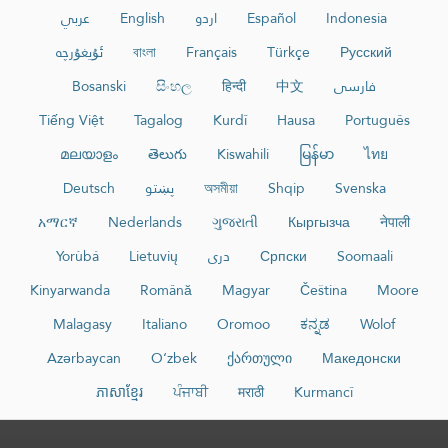
عربي
English
اردو
Español
Indonesia
ئۇيغۇرچە
বাংলা
Français
Türkçe
Русский
Bosanski
සිංහල
हिन्दी
中文
فارسی
Tiếng Việt
Tagalog
Kurdî
Hausa
Português
മലയാളം
తెలుగు
Kiswahili
မြန်မာ
ไทย
Deutsch
پښتو
অসমীয়া
Shqip
Svenska
አማርኛ
Nederlands
ગુજરાતી
Кыргызча
नेपाली
Yorùbá
Lietuvių
دری
Српски
Soomaali
Kinyarwanda
Română
Magyar
Čeština
Moore
Malagasy
Italiano
Oromoo
ಕನ್ನಡ
Wolof
Azərbaycan
O‘zbek
ქართული
Македонски
ភាសាខ្មែរ
ਪੰਜਾਬੀ
मराठी
Kurmancî