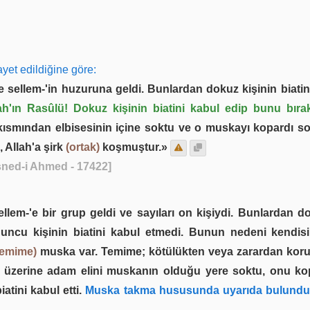
ayet edildiğine göre:
e sellem-'in huzuruna geldi. Bunlardan dokuz kişinin biatini 
ah'ın Rasûlü! Dokuz kişinin biatini kabul edip bunu bıra
ısmından elbisesinin içine soktu ve o muskayı kopardı son
 Allah'a şirk
(ortak)
koşmuştur.»
ned-i Ahmed - 17422]
llem-'e bir grup geldi ve sayıları on kişiydi. Bunlardan 
Onuncu kişinin biatini kabul etmedi. Bunun nedeni kendi
temime)
muska var. Temime; kötülükten veya zarardan koru
 üzerine adam elini muskanın olduğu yere soktu, onu ko
atini kabul etti.
Muska takma hususunda uyarıda bulundu 