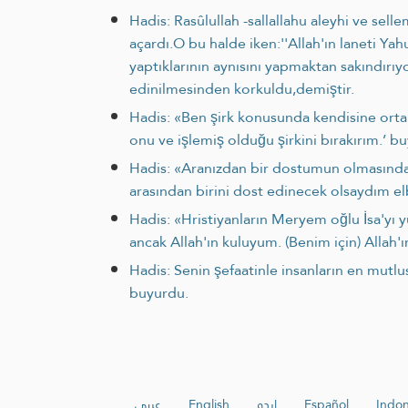
Hadis: Rasûlullah -sallallahu aleyhi ve sel
açardı.O bu halde iken:''Allah'ın laneti Ya
yaptıklarının aynısını yapmaktan sakındırı
edinilmesinden korkuldu,demiştir.
Hadis: «Ben şirk konusunda kendisine ortak
onu ve işlemiş olduğu şirkini bırakırım.’ b
Hadis: «Aranızdan bir dostumun olmasından
arasından birini dost edinecek olsaydım el
Hadis: «Hristiyanların Meryem oğlu İsa'yı yü
ancak Allah'ın kuluyum. (Benim için) Allah'ın
Hadis: Senin şefaatinle insanların en mutlusu
buyurdu.
عربي
English
اردو
Español
Indon