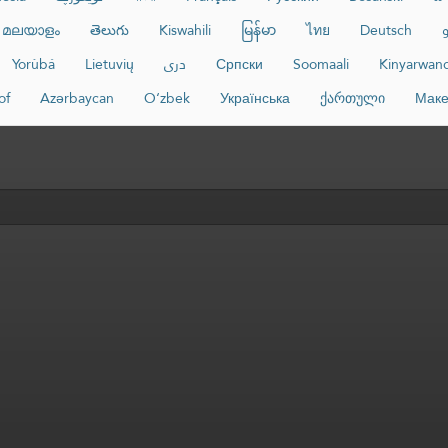
മലയാളം
తెలుగు
Kiswahili
မြန်မာ
ไทย
Deutsch
Yorùbá
Lietuvių
دری
Српски
Soomaali
Kinyarwan
of
Azərbaycan
O‘zbek
Українська
ქართული
Маке