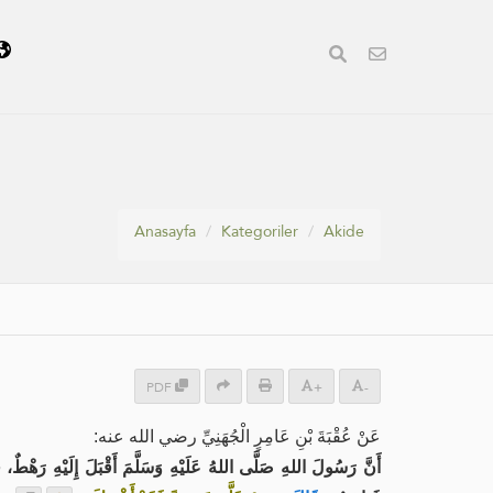
Anasayfa
Kategoriler
Akide
PDF
+
-
عَنْ عُقْبَةَ بْنِ عَامِرٍ الْجُهَنِيِّ رضي الله عنه:
أَنَّ رَسُولَ اللهِ صَلَّى اللهُ عَلَيْهِ وَسَلَّمَ أَقْبَلَ إِلَيْهِ رَهْطٌ،،