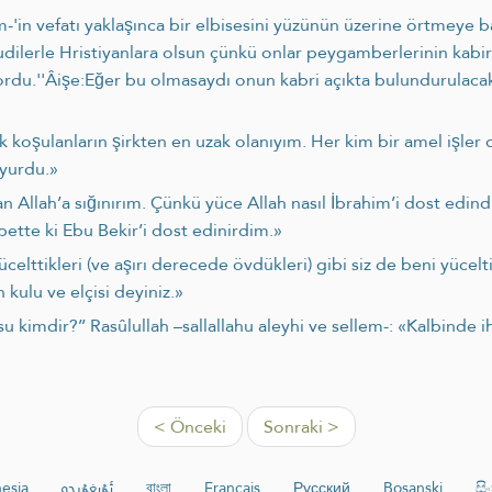
lem-'in vefatı yaklaşınca bir elbisesini yüzünün üzerine örtmey
hudilerle Hristiyanlara olsun çünkü onlar peygamberlerinin kabirl
yordu.''Âişe:Eğer bu olmasaydı onun kabri açıkta bulundurulacak
 koşulanların şirkten en uzak olanıyım. Her kim bir amel işler 
uyurdu.»
 Allah’a sığınırım. Çünkü yüce Allah nasıl İbrahim’i dost edi
bette ki Ebu Bekir’i dost edinirdim.»
celttikleri (ve aşırı derecede övdükleri) gibi siz de beni yücel
 kulu ve elçisi deyiniz.»
 kimdir?’’ Rasûlullah –sallallahu aleyhi ve sellem-: «Kalbinde ihl
< Önceki
Sonraki >
esia
ئۇيغۇرچە
বাংলা
Français
Русский
Bosanski
සි