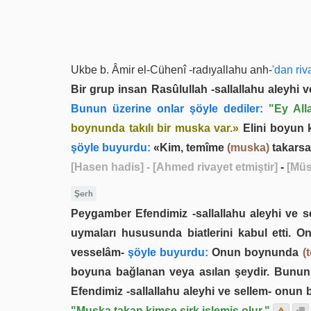
Ukbe b. Âmir el-Cühenî -radıyallahu anh-
'dan riv
Bir grup insan Rasûlullah -sallallahu aleyhi v
Bunun üzerine onlar şöyle dediler:
"Ey All
boynunda takılı bir muska var.»
Elini boyun k
şöyle buyurdu:
«Kim, temîme
(muska)
takarsa,
[Hasen hadis]
- [Ahmed rivayet etmiştir]
-
[Müs
Şerh
Peygamber Efendimiz -sallallahu aleyhi ve se
uymaları hususunda biatlerini kabul etti. 
vesselâm-
şöyle buyurdu:
Onun boynunda
(
boyuna bağlanan veya asılan şeydir. Bunun
Efendimiz -sallallahu aleyhi ve sellem- onun bi
"Muska takan kimse şirk işlemiş olur."