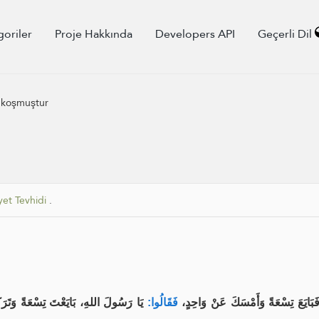
goriler
Proje Hakkında
Developers API
Geçerli Dil
) koşmuştur
yet Tevhidi
.
 فَبَايَعَ تِسْعَةً وَأَمْسَكَ عَنْ وَاحِدٍ
فَقَالُوا:
يَا رَسُولَ اللهِ، بَايَعْتَ تِسْعَةً وَتَرَ