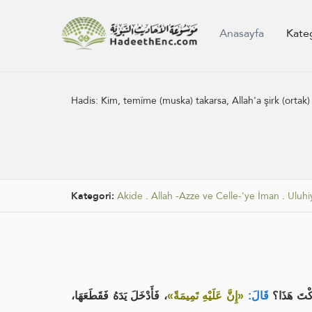
Anasayfa
Kate
Hadis:
Kim, temîme (muska) takarsa, Allah'a şirk (ortak
Kategori:
Akide
.
Allah -Azze ve Celle-'ye İman
.
Uluhi
كْتَ هَذَا؟
قَالَ:
«إِنَّ عَلَيْهِ تَمِيمَةً»
، فَأَدْخَلَ يَدَهُ فَقَطَعَهَا،