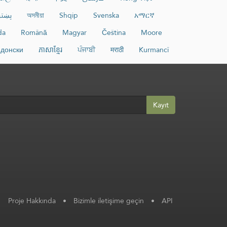
پښتو
অসমীয়া
Shqip
Svenska
አማርኛ
da
Română
Magyar
Čeština
Moore
донски
ភាសាខ្មែរ
ਪੰਜਾਬੀ
मराठी
Kurmancî
Kayıt
Proje Hakkında
•
Bizimle iletişime geçin
•
API