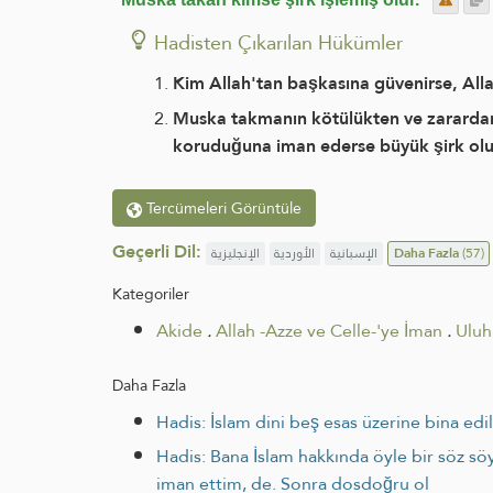
Hadisten Çıkarılan Hükümler
Kim Allah'tan başkasına güvenirse, All
Muska takmanın kötülükten ve zarardan
koruduğuna iman ederse büyük şirk olu
Tercümeleri Görüntüle
Geçerli Dil:
الإنجليزية
الأوردية
الإسبانية
Daha Fazla
(57)
Kategoriler
Akide
.
Allah -Azze ve Celle-'ye İman
.
Uluh
Daha Fazla
Hadis: İslam dini beş esas üzerine bina edi
Hadis: Bana İslam hakkında öyle bir söz s
iman ettim, de. Sonra dosdoğru ol