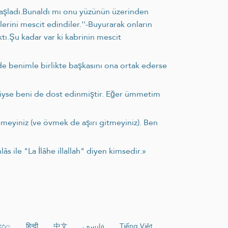
e başladı.Bunaldı mı onu yüzünün üzerinden
erini mescit edindiler.''-Buyurarak onların
tı.Şu kadar var ki kabrinin mescit
de benimle birlikte başkasını ona ortak ederse
ndiyse beni de dost edinmiştir. Eğer ümmetim
timeyiniz (ve övmek de aşırı gitmeyiniz). Ben
âs ile "La İlâhe illallah" diyen kimsedir.»
ංහල
हिन्दी
中文
فارسی
Tiếng Việt