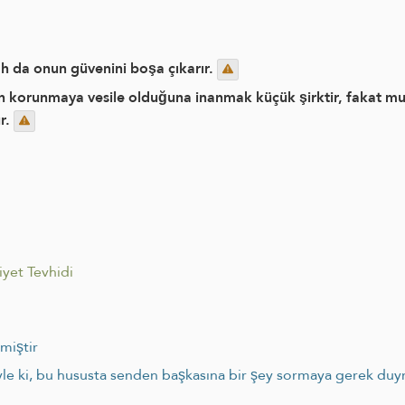
ah da onun güvenini boşa çıkarır.
 korunmaya vesile olduğuna inanmak küçük şirktir, fakat mu
r.
iyet Tevhidi
lmiştir
öyle ki, bu hususta senden başkasına bir şey sormaya gerek duy