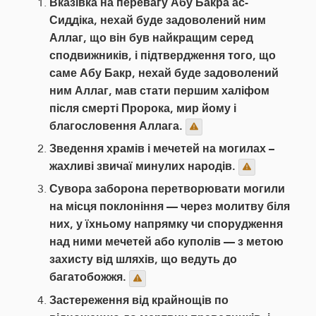
Вказівка на перевагу Абу Бакра ас-
Сиддіка, нехай буде задоволений ним
Аллаг, що він був найкращим серед
сподвижників, і підтвердження того, що
саме Абу Бакр, нехай буде задоволений
ним Аллаг, мав стати першим халіфом
після смерті Пророка, мир йому і
благословення Аллага.
Зведення храмів і мечетей на могилах –
жахливі звичаї минулих народів.
Сувора заборона перетворювати могили
на місця поклоніння — через молитву біля
них, у їхньому напрямку чи спорудження
над ними мечетей або куполів — з метою
захисту від шляхів, що ведуть до
багатобожжя.
Застереження від крайнощів по