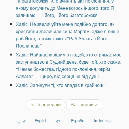
та багатобожжі. Хто вчинить акт поклоніння, у
якому долучить до Мене когось іншого, того Я
залишаю — і його, і його багатобожжя
Хадіс: Не звеличуйте мене подібно до того, як
християни звеличили сина Мар'ям, адже я лише
раб Його, а тому кажіть:“Раб Аллага і Його
Посланець”
Хадіс: Найщасливішим з людей, хто отримає моє
заступництво в Судний день, буде той, хто скаже:
“Немає божества, гідного поклоніння, окрім
Аллага” — щиро, від серця чи від душі
Хадіс: Загинули ті, хто впадає в крайнощі!
< Попередній
Наступний >
عربي
English
اردو
Español
Indonesia