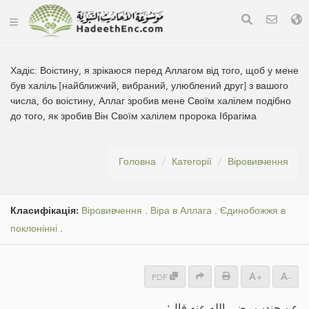
Хадіс:
Воістину, я зрікаюся перед Аллагом від того, щоб у мене
був халіль [найближчий, вибраний, улюблений друг] з вашого
числа, бо воістину, Аллаг зробив мене Своїм халілем подібно
до того, як зробив Він Своїм халілем пророка Ібрагіма
Головна
Категорії
Віровивчення
Класифікація:
Віровивчення
.
Віра в Аллага
.
Єдинобожжя в
поклонінні
.
PDF
+
-
عن جندب رضي الله عنه قال: