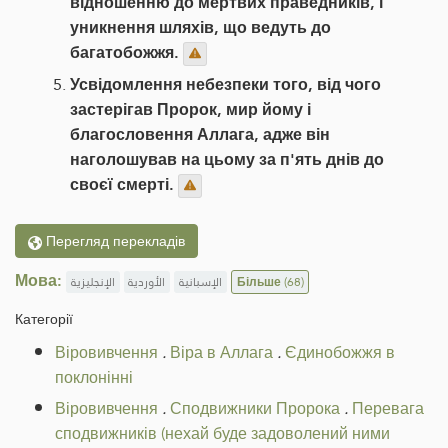
відношенню до мертвих праведників, і
уникнення шляхів, що ведуть до
багатобожжя.
Усвідомлення небезпеки того, від чого
застерігав Пророк, мир йому і
благословення Аллага, адже він
наголошував на цьому за п'ять днів до
своєї смерті.
Перегляд перекладів
Мова:
الإنجليزية
الأوردية
الإسبانية
Більше
(68)
Категорії
Віровивчення
.
Віра в Аллага
.
Єдинобожжя в
поклонінні
Віровивчення
.
Сподвижники Пророка
.
Перевага
сподвижників (нехай буде задоволений ними