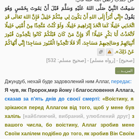
سَمِعْتُ النَّبِيَّ صَلَّى اللهُ عَلَيْهِ وَسَلَّمَ قَبْلَ أَنْ يَمُوتَ بِخَمْسٍ وَهُوَ
يَقُولُ
«إِنِّي أَبْرَأُ إِلَى اللهِ أَنْ يَكُونَ لِي مِنْكُمْ خَلِيلٌ فَإِنَّ اللهَ تَعَالَى قَدِ
اتَّخَذَنِي خَلِيلًا كَمَا اتَّخَذَ إِبْرَاهِيمَ خَلِيلًا، وَلَوْ كُنْتُ مُتَّخِذًا مِنْ أُمَّتِي خَلِيلًا
لَاتَّخَذْتُ أَبَا بَكْرٍ خَلِيلًا! أَلَا وَإِنَّ مَنْ كَانَ قَبْلَكُمْ كَانُوا يَتَّخِذُونَ قُبُورَ
أَنْبِيَائِهِمْ وَصَالِحِيهِمْ مَسَاجِدَ، أَلَا فَلَا تَتَّخِذُوا الْقُبُورَ مَسَاجِدَ! إِنِّي أَنْهَاكُمْ
.
عَنْ ذَلِكَ»
] - [رواه مسلم] - [صحيح مسلم: 532]
صحيح
[
المزيــد ...
Джундуб, нехай буде задоволений ним Аллаг,
передає:
Я чув, як Пророк,мир йому і благословення Аллага,
сказав за п'ять днів до своєї смерті:
«Воістину, я
зрікаюся перед Аллагом від того, щоб у мене був
халіль
[найближчий, вибраний, улюблений друг]
з
вашого числа, бо воістину, Аллаг зробив мене
Своїм халілем подібно до того, як зробив Він Своїм