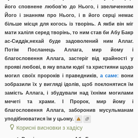
його сповнене любов'ю до Нього, і звеличенням
Його і знанням про Нього, і в його серці немає
більше місця для когось із творінь. А якби він міг
мати халіля серед творінь, то ним став би Абу Бакр
ас-Сиддік,нехай буде задоволений ним Аллаг.
Потім Посланець Аллага, мир йому і
благословення Аллага, застеріг від крайності у
прояві любові, в яку впали юдеї та християни щодо
могил своїх пророків і праведників,
а саме:
вони
зобразили їх у вигляді ідолів, щоб поклонятися їм
замість Аллага, і збудували над їхніми могилами
мечеті та храми. І Пророк, мир йому і
благословення Аллага, заборонив мусульманам
уподібнюватися їм у цьому.
Корисні висновки з хадісу