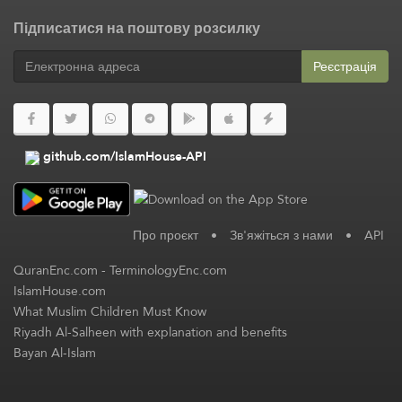
Підписатися на поштову розсилку
Реєстрація
github.com/IslamHouse-API
Про проєкт
•
Зв'яжіться з нами
•
API
QuranEnc.com
-
TerminologyEnc.com
IslamHouse.com
What Muslim Children Must Know
Riyadh Al-Salheen with explanation and benefits
Bayan Al-Islam