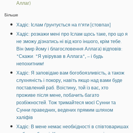
Аллаг)
Більше
Хадіс: Іслам ґрунтується на п'яти [стовпах]
Хадіс: розкажи мені про Іслам щось таке, про що я
не зможу дізнатись ні від кого іншого, крім тебе.
Він (мир йому і благословення Аллага) відповів:
"Скажи: "Я увірував в Аллага", – і будь
непохитним!
Хадіс: Я заповідаю вам богобоязливість, а також
слухняність і покору, навіть якщо над вами буде
поставлений раб. Воістину, той із вас, хто
проживе після мене, побачить багато
розбіжностей. Тож тримайтеся моєї Сунни та
Сунни праведних, ведених прямим шляхом
халіфів
Хадіс: В мене немає необхідності в співтоваришах