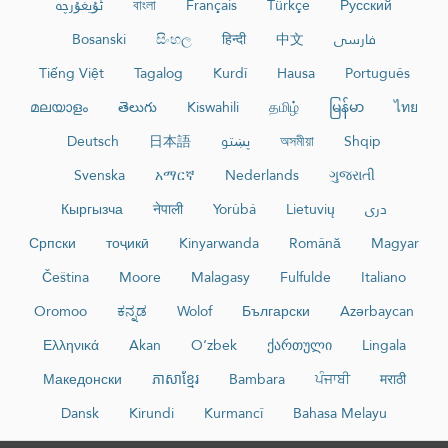
ئۇيغۇرچە
বাংলা
Français
Türkçe
Русский
Bosanski
සිංහල
हिन्दी
中文
فارسی
Tiếng Việt
Tagalog
Kurdî
Hausa
Português
മലയാളം
తెలుగు
Kiswahili
தமிழ்
မြန်မာ
ไทย
Deutsch
日本語
پښتو
অসমীয়া
Shqip
Svenska
አማርኛ
Nederlands
ગુજરાતી
Кыргызча
नेपाली
Yorùbá
Lietuvių
دری
Српски
тоҷикӣ
Kinyarwanda
Română
Magyar
Čeština
Moore
Malagasy
Fulfulde
Italiano
Oromoo
ಕನ್ನಡ
Wolof
Български
Azərbaycan
Ελληνικά
Akan
O‘zbek
ქართული
Lingala
Македонски
ភាសាខ្មែរ
Bambara
ਪੰਜਾਬੀ
मराठी
Dansk
Kirundi
Kurmancî
Bahasa Melayu