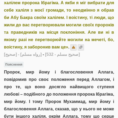
халілем пророка Ібрагіма. А якби я міг вибрати для
себе халіля з моєї громади, то неодмінно я обрав
би Абу Бакра своїм халілем. І воістину, ті люди, що
жили до вас перетворювали могили своїх пророків
та праведників на місця поклоніння. Але ви ні в
якому разі не перетворюйте могили на мечеті, бо,
воістину, я заборонив вам це»
.
[صحيح]
- [رواه مسلم]
-
[صحيح مسلم - 532]
Пояснення
Пророк, мир йому і благословення Аллага,
повідомив про своє положення перед Аллагом, і
про те, що воно досягло найвищого ступеня
любові – подібного до положення пророка Ібрагіма,
мир йому. І тому Пророк Мухаммад, мир йому і
благословення Аллага, сказав, що у нього не може
бути іншого халіля, окрім Аллага, тому що серце