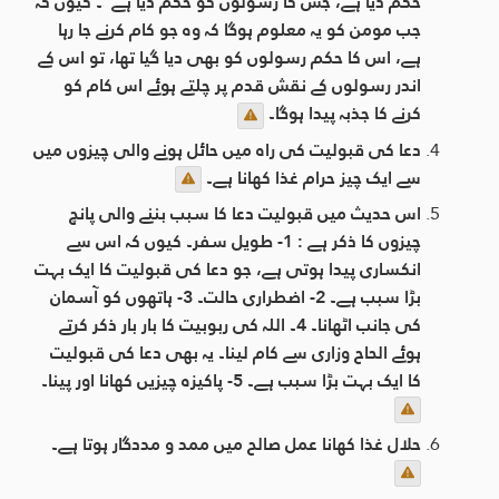
حکم دیا ہے، جس کا رسولوں کو حکم دیا ہے"۔ کیوں کہ
جب مومن کو یہ معلوم ہوگا کہ وہ جو کام کرنے جا رہا
ہے، اس کا حکم رسولوں کو بھی دیا گیا تھا، تو اس کے
اندر رسولوں کے نقش قدم پر چلتے ہوئے اس کام کو
کرنے کا جذبہ پیدا ہوگا۔
دعا کی قبولیت کی راہ میں حائل ہونے والی چيزوں میں
سے ایک چیز حرام غذا کھانا ہے۔
اس حدیث میں قبولیت دعا کا سبب بننے والی پانچ
چیزوں کا ذکر ہے : 1- طویل سفر۔ کیوں کہ اس سے
انکساری پیدا ہوتی ہے، جو دعا کی قبولیت کا ایک بہت
بڑا سبب ہے۔ 2- اضطراری حالت۔ 3- ہاتھوں کو آسمان
کی جانب اٹھانا۔ 4۔ اللہ کی ربوبیت کا بار بار ذکر کرتے
ہوئے الحاح وزاری سے کام لینا۔ یہ بھی دعا کی قبولیت
کا ایک بہت بڑا سبب ہے۔ 5- پاکیزہ چيزیں کھانا اور پینا۔
حلال غذا کھانا عمل صالح میں ممد و مددگار ہوتا ہے۔