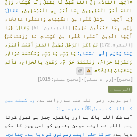
«أَيُّهَا النَّاسُ، إِنَّ اللهَ طَيِّبٌ لَا يَقْبَلُ إِلَّا طَيِّبًا، وَإِنَّ
اللهَ أَمَرَ الْمُؤْمِنِينَ بِمَا أَمَرَ بِهِ الْمُرْسَلِينَ،
فَقَالَ:
{يَا أَيُّهَا الرُّسُلُ كُلُوا مِنَ الطَّيِّبَاتِ وَاعْمَلُوا صَالِحًا،
إِنِّي بِمَا تَعْمَلُونَ عَلِيمٌ}
[المؤمنون: 51]
وَقَالَ:
{يَا
أَيُّهَا الَّذِينَ آمَنُوا كُلُوا مِنْ طَيِّبَاتِ مَا رَزَقْنَاكُمْ}
[البقرة: 172]
ثُمَّ ذَكَرَ الرَّجُلَ يُطِيلُ السَّفَرَ أَشْعَثَ أَغْبَرَ،
يَمُدُّ يَدَيْهِ إِلَى السَّمَاءِ:
يَا رَبِّ، يَا رَبِّ، وَمَطْعَمُهُ حَرَامٌ،
وَمَشْرَبُهُ حَرَامٌ، وَمَلْبَسُهُ حَرَامٌ، وَغُذِيَ بِالْحَرَامِ، فَأَنَّى
يُسْتَجَابُ لِذَلِكَ؟»
.
[
صحيح
] - [رواه مسلم] - [صحيح مسلم: 1015]
المزيــد ...
ابو ہریرہ رضی اللہ عنہ سے روایت ہے،
وہ کہتے ہیں
کہ اللہ کے رسول ﷺ نے فرمایا:
”بے شک اللہ پاک ہے اور پاکیزہ چیز ہی قبول کرتا
ہے۔ اللہ نے اپنے مومن بندوں کو اسی چیز کا حکم
دیا ہے،
جس کا حکم اپنے رسولوں کو دیا ہے۔ چنانچہ