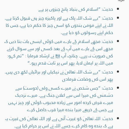
حدیث: ”اسلام کی بنیاد پانچ چیزوں پر ہے
حدیث: ”بے شک اللہ پاک ہے اور پاکیزہ چیز ہی قبول کرتا ہے۔
اللہ نے اپنے مومن بندوں کو اسی چیز کا حکم دیا ہے، جس کا
حکم اپنے رسولوں کو دیا ہے۔
حدیث: مجھے اسلام کے بارے میں کوئی ایسی بات بتا دیں کہ
مجھے اس کے بارے میں آپ کے بعد کسی اور سے سوال کرنے
کی ضرورت نہ رہے۔ چنانچہ آپ ﷺ نے ارشاد فرمایا : "تم کہو:
میں اللہ پر ایمان لایا، پھر اس پر ثابت قدم رہو۔“
حدیث: ”بے شک اللہ تعالیٰ نے نیکیاں اور برائیاں لکھ دی ہیں۔
پھر اس کی وضاحت فرمادی
حدیث: ”جس شخص نے میرے کسی ولی (دوست) سے
دشمنی کی میرا اس سے اعلانِ جنگ ہے۔ میرے نزدیک
میرے فرض کردہ امور سے زیادہ محبوب کوئی اور چیز نہیں
ہے جس کے ذریعے میرا بندہ میرا قرب حاصل کرے
حدیث: اللہ تعالیٰ کو غیرت آتی ہے اور اللہ تعالیٰ کی غیرت یہ
ہے کہ بندہ وہ کام کرے جسے اللہ نے اس پر حرام کیا ہے۔