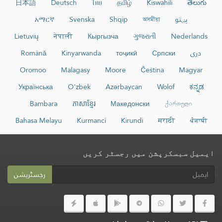
日本語
Deutsch
ไทย
தமிழ்
Kiswahili
తెలుగు
پښتو
অসমীয়া
Shqip
Svenska
አማርኛ
Lietuvių
नेपाली
Кыргызча
ગુજરાતી
Nederlands
دری
Српски
тоҷикӣ
Kinyarwanda
Română
Oromoo
Malagasy
Moore
Čeština
Magyar
Українська
O‘zbek
Azərbaycan
Wolof
ಕನ್ನಡ
Bambara
ភាសាខ្មែរ
Македонски
ქართული
Bahasa Melayu
Kurmancî
Kirundi
मराठी
ਪੰਜਾਬੀ
ایمیل سبسکرپشن میں رجسٹر کریں
رجسٹریشن