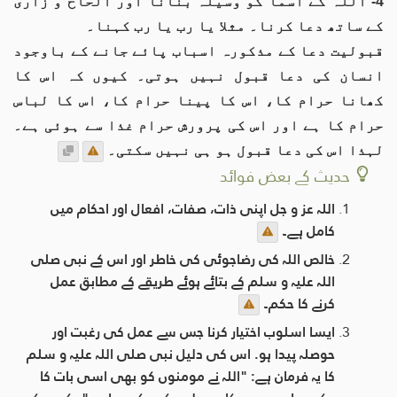
4- اللہ کے اسما کو وسیلہ بنانا اور الحاح و زاری
کے ساتھ دعا کرنا۔ مثلا یا رب یا رب کہنا۔
قبولیت دعا کے مذکورہ اسباب پائے جانے کے باوجود
انسان کی دعا قبول نہیں ہوتی۔ کیوں کہ اس کا
کھانا حرام کا، اس کا پینا حرام کا، اس کا لباس
حرام کا ہے اور اس کی پرورش حرام غذا سے ہوئی ہے۔
لہذا اس کی دعا قبول ہو ہی نہیں سکتی۔
حدیث کے بعض فوائد
اللہ عز و جل اپنی ذات، صفات، افعال اور احکام میں
کامل ہے۔
خالص اللہ کی رضاجوئی کی خاطر اور اس کے نبی صلی
اللہ علیہ و سلم کے بتائے ہوئے طریقے کے مطابق عمل
کرنے کا حکم۔
ایسا اسلوب اختیار کرنا جس سے عمل کی رغبت اور
حوصلہ پیدا ہو. اس کی دلیل نبی صلی اللہ علیہ و سلم
کا یہ فرمان ہے: "اللہ نے مومنوں کو بھی اسی بات کا