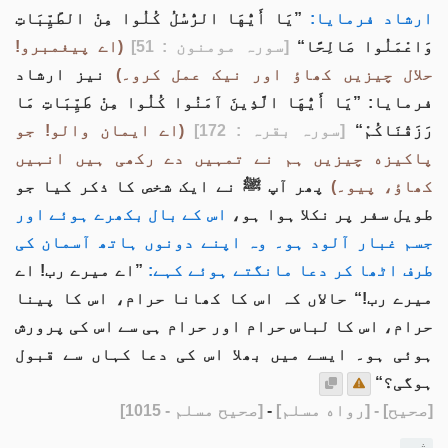
ارشاد فرمایا:
”يَا أَيُّهَا الرُّسُلُ كُلُوا مِنْ الطَّيِّبَاتِ
وَاعْمَلُوا صَالِحًا“
[سورہ مومنون : 51]
(اے پیغمبرو!
حلال چیزیں کھاؤ اور نیک عمل کرو۔)
نیز ارشاد
فرمایا: ”يَا أَيُّهَا الَّذِينَ آمَنُوا كُلُوا مِنْ طَيِّبَاتِ مَا
رَزَقْنَاكُمْ“
[سورہ بقرہ : 172]
(اے ایمان والو! جو
پاکیزه چیزیں ہم نے تمہیں دے رکھی ہیں انہیں
کھاؤ، پیو۔)
پھر آپ ﷺ نے ایک شخص کا ذکر کیا جو
طویل سفر پر نکلا ہوا ہو،
اس کے بال بکھرے ہوئے اور
جسم غبار آلود ہو۔ وہ اپنے دونوں ہاتھ آسمان کی
طرف اٹھا کر دعا مانگتے ہوئے کہے:
”اے میرے رب! اے
میرے رب!“ حالاں کہ اس کا کھانا حرام، اس کا پینا
حرام، اس کا لباس حرام اور حرام ہی سے اس کی پرورش
ہوئی ہو۔ ایسے میں بھلا اس کی دعا کہاں سے قبول
ہوگی؟“
[صحيح]
- [رواه مسلم]
-
[صحيح مسلم - 1015]