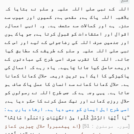
شرح
اللہ کے نبی صلی اللہ علیہ و سلم نے بتایا کہ
بلاشبہ اللہ پاک ہے، مقدس ہے، کمیوں اور عیوب سے
منزہ ہے اور کمالات سے متصف ہے۔ وہ انہی اعمال،
اقوال اور اعتقادات کو قبول کرتا ہے، جو پاک ہوں
اور جنھیں صرف اللہ کی رضاجوئی کے لیے اور اس کے
نبی صلی اللہ علیہ و سلم کے طریقے کے مطابق کیا
جائے۔ اللہ کا تقرب صرف اسی طرح کی عبادتوں کے
ذریعے حاصل کیا جانا چاہیے۔ یاد رہے کہ اعمال کی
پاکیزگی کا ایک اہم ترین ذریعہ حلال کھانا کھانا
ہے۔ حلال کھانا کھانے سے انسان کا عمل پاک صاف ہو
جاتا ہے۔ یہی وجہ ہے کہ جس طرح اللہ نے رسولوں کو
حلال روزی کھانے اور نیک عمل کرنے کا حکم دیا ہے،
اسی طرح اہل ایمان کو بھی دیا ہے۔ ارشاد باری ہے :
”يَا أَيُّهَا الرُّسُلُ كُلُوا مِنْ الطَّيِّبَاتِ وَاعْمَلُوا صَالِحًا“
[سورہ مومنون : 51]
(اے پیغمبرو! حلال چیزیں کھاؤ