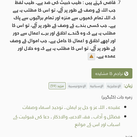
قاضی کہتے ہیں : طیب خبیث کی ضد ہے۔ طیب لفظ
جب اللہ کے وصف کے طور پر آئے، تو اس کا مطلب یہ ہے
کہ اللہ تمام کمیوں سے منزہ اور تمام برائیوں سے پاک
ہے۔ جب کسی بندے کے وصف کے طور پر آئے، تو اس کا
مطلب یہ ہے کہ وہ گندے اخلاق اور برے اعمال سے دور
اور اچھے اخلاق و اعمال کا حامل ہے۔ جب اموال کے وصف
کے طور پر آئے، تو اس کا مطلب یہ ہے کہ وہ حلال اور
عمدہ ہے۔
تراجم کا مشاہدہ
زبان:
الإنجليزية
الإسبانية
الإندونيسية
مزید
(59)
زمرہ جات (کٹیگریز)
عقیدہ
.
اللہ عز و جل پر ایمان
.
توحيدِ اسماء وصفات
فضائل و آداب
.
فقہ الادعیہ والاذکار
.
دعا کی قبولیت کے
اسباب اور اس کے موانع
مزید