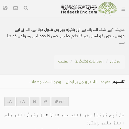
حدیث:
”بے شک اللہ پاک ہے اور پاکیزہ چیز ہی قبول کرتا ہے۔ اللہ نے اپنے
مومن بندوں کو اسی چیز کا حکم دیا ہے، جس کا حکم اپنے رسولوں کو دیا
ہے۔
مرکزی
زمرہ جات (کٹیگریز)
عقیدہ
تقسیم:
عقیدہ
.
اللہ عز و جل پر ایمان
.
توحيدِ اسماء وصفات
.
-
+
PDF
عَنْ أَبِي هُرَيْرَةَ رضي الله عنه قَالَ: قَالَ رَسُولُ اللهِ صَلَّى
اللهُ عَلَيْهِ وَسَلَّمَ: