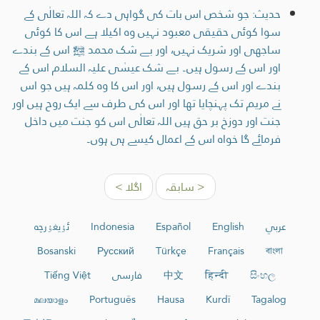
حدیث: جو شخص اس بات کی گواہی دے کہ اللہ تعالٰی کے
سوا کوئی حقیقی معبود نہیں وہ اکیلا ہے اس کا کوئی
ساجھی اور شریک نہیں، اور بے شک محمد ﷺ اس کے بندے
اور اس کے رسول ہیں۔ بے شک عیسٰی علیہ السلام اس کے
بندے اور اس کے رسول ہیں، اور اس کا وہ کلمہ ہیں جو اس
نے مریم تک پہنچایا تھا اور اس کی طرف سے ایک روح ہیں اور
جنت اور دوزخ بر حق ہیں اللہ تعالٰی اس کو جنت میں داخل
فرمائے گا خواہ اس کے اعمال کیسے ہی ہوں۔
< سابقہ
اگلا >
عربي
English
Español
Indonesia
ئۇيغۇرچە
Bosanski
Русский
Türkçe
Français
বাংলা
සිංහල
हिन्दी
中文
فارسی
Tiếng Việt
മലയാളം
Português
Hausa
Kurdî
Tagalog