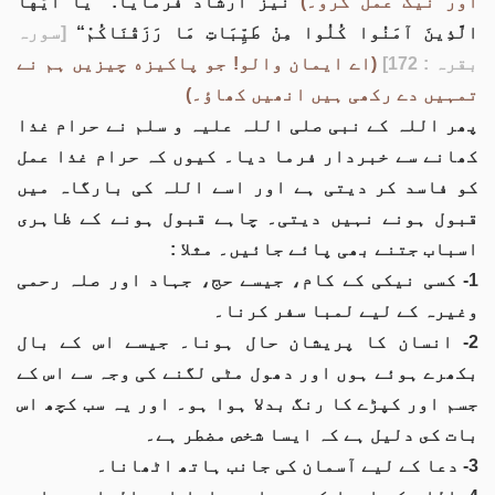
اور نیک عمل کرو۔)
نیز ارشاد فرمایا: ”يَا أَيُّهَا
الَّذِينَ آمَنُوا كُلُوا مِنْ طَيِّبَاتِ مَا رَزَقْنَاكُمْ“
[سورہ
بقرہ : 172]
(اے ایمان والو! جو پاکیزه چیزیں ہم نے
تمہیں دے رکھی ہیں انھیں کھاؤ۔)
پھر اللہ کے نبی صلی اللہ علیہ و سلم نے حرام غذا
کھانے سے خبردار فرما دیا۔ کیوں کہ حرام غذا عمل
کو فاسد کر دیتی ہے اور اسے اللہ کی بارگاہ میں
قبول ہونے نہیں دیتی۔ چاہے قبول ہونے کے ظاہری
اسباب جتنے بھی پائے جائیں۔ مثلا :
1- کسی نیکی کے کام، جیسے حج، جہاد اور صلہ رحمی
وغیرہ کے لیے لمبا سفر کرنا۔
2- انسان کا پریشان حال ہونا۔ جیسے اس کے بال
بکھرے ہوئے ہوں اور دھول مٹی لگنے کی وجہ سے اس کے
جسم اور کپڑے کا رنگ بدلا ہوا ہو۔ اور یہ سب کچھ اس
بات کى دلیل ہے کہ ایسا شخص مضطر ہے۔
3- دعا کے لیے آسمان کی جانب ہاتھ اٹھانا۔