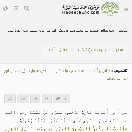
حدیث:
’’رب تعالی بندے کے سب سے نزدیک رات کے آخری حصے میں ہوتا ہے۔
مرکزی
زمرہ جات (کٹیگریز)
فضائل و آداب
تقسیم:
فضائل و آداب
.
فقہ الادعیہ والاذکار
.
دعا کی قبولیت کے اسباب اور
اس کے موانع
.
-
+
PDF
عَن أَبِي أُمَامَةَ قَالَ: حَدَّثَنِي عَمْرُو بْنُ عَبَسَةَ رضي الله
عنه أَنَّهُ سَمِعَ النَّبِيَّ صَلَّى اللَّهُ عَلَيْهِ وَسَلَّمَ يَقُولُ:
«أَقْرَبُ مَا يَكُونُ الرَّبُّ مِنَ العَبْدِ فِي جَوْفِ اللَّيْلِ الآخِرِ،