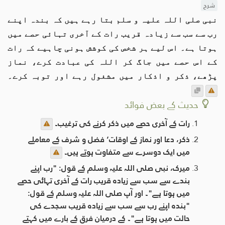
شرح
نبی صلی اللہ علیہ و سلم بتا رہے ہیں کہ بندہ اپنے
رب سے سب سے زیادہ قریب رات کے آخری تہائی حصے میں
ہوتا ہے۔ اس لیے ہر شخص کی کوشش ہونی چاہیے کہ رات
کے اس حصے میں جاگ کر اللہ کی عبادت کرے، نماز
پڑھے، ذکر و اذکار میں مشغول رہے اور توبہ کرے۔
حدیث کے بعض فوائد
رات کے آخری حصے میں ذکر کرنے کی ترغیب۔
ذکر، دعا اور نماز کے اوقات‘ فضل و شرف کے معاملے
میں ایک دوسرے سے متفاوت ہوتے ہیں۔
میرک، نبی صلی اللہ علیہ وسلم کے قول: "رب اپنے
بندے سے سب سے زیادہ قریب رات کے آخری تہائی حصے
میں ہوتا ہے"۔ اور آپ صلى اللہ علیہ وسلم کے قول:
"بندہ اپنے رب سے سب سے زیادہ قریب سجدے کی
حالت میں ہوتا ہے"۔ کے درمیان فرق کے بارے میں کہتے