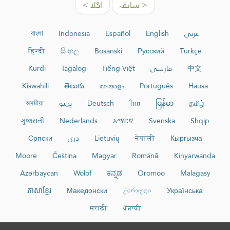
< سابقہ
اگلا >
عربي
English
Español
Indonesia
বাংলা
हिन्दी
සිංහල
Bosanski
Русский
Türkçe
中文
فارسی
Tiếng Việt
Tagalog
Kurdî
Kiswahili
తెలుగు
മലയാളം
Português
Hausa
தமிழ்
မြန်မာ
ไทย
Deutsch
پښتو
অসমীয়া
ગુજરાતી
Nederlands
አማርኛ
Svenska
Shqip
Кыргызча
नेपाली
Lietuvių
دری
Српски
Moore
Čeština
Magyar
Română
Kinyarwanda
Azərbaycan
Wolof
ಕನ್ನಡ
Oromoo
Malagasy
ភាសាខ្មែរ
Македонски
ქართული
Українська
मराठी
ਪੰਜਾਬੀ