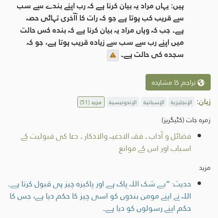
ہیں: یہاں مراد یہ بیان کرنا ہے کہ رب اپنے بندے سے سب
سے قریب کب ہوتا ہے جو کہ رات کا آآخرى تہائى حصہ
ہے۔ جب کہ وہاں مراد یہ بیان کرنا ہے کہ بندہ کس حالت
میں اپنے رب سے سب سے زیادہ قریب ہوتا ہے، جو کہ
سجدہ کى حالت ہے۔
تراجم کا مشاہدہ
زبان:
الإنجليزية
الإسبانية
الإندونيسية
مزید
(51)
زمرہ جات (کٹیگریز)
فضائل و آداب
.
فقہ الادعیہ والاذکار
.
دعا کی قبولیت کے
اسباب اور اس کے موانع
مزید
حدیث: ”بے شک اللہ پاک ہے اور پاکیزہ چیز ہی قبول کرتا ہے۔
اللہ نے اپنے مومن بندوں کو اسی چیز کا حکم دیا ہے، جس کا
حکم اپنے رسولوں کو دیا ہے۔