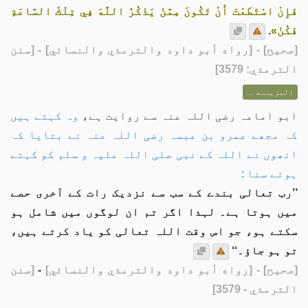
فَإِنْ اسْتَطَعْتَ أَنْ تَكُونَ مِمَّنْ يَذْكُرُ اللَّهَ فِي تِلْكَ السَّاعَةِ
فَكُنْ»
.
[
صحيح
] - [رواه أبو داود والترمذي والنسائي] - [سنن
الترمذي: 3579]
المزيــد ...
ابو امامہ رضی اللہ عنہ سے روایت ہے،
وہ کہتے ہيں
کہ مجھے عمرو بن عبسہ رضی اللہ عنہ نے بتایا کہ
انھوں نے اللہ کے نبی صلی اللہ علیہ و سلم کو کہتے
ہوئے سنا :
’’رب تعالی بندے کے سب سے نزدیک رات کے آخری حصے
میں ہوتا ہے۔ لہذا اگر تم ان لوگوں میں شامل ہو
سکتے ہو، جو اس وقت اللہ تعالی کو یاد کرتے ہیں،
تو ہو جاؤ۔‘‘
[صحيح]
- [رواه أبو داود والترمذي والنسائي]
-
[سنن
الترمذي - 3579]