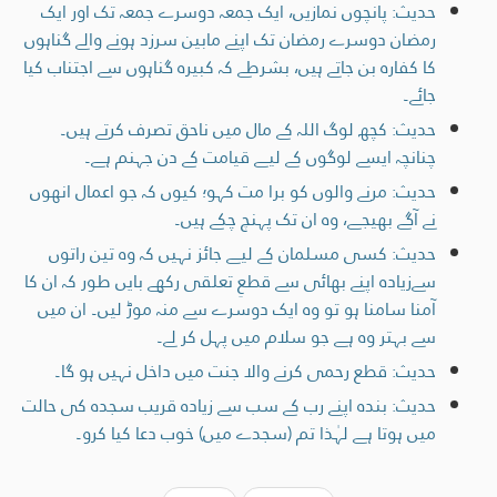
حدیث: پانچوں نمازیں، ایک جمعہ دوسرے جمعہ تک اور ایک
رمضان دوسرے رمضان تک اپنے مابین سرزد ہونے والے گناہوں
کا کفارہ بن جاتے ہیں، بشرطے کہ کبیرہ گناہوں سے اجتناب کیا
جائے۔
حدیث: کچھ لوگ اللہ کے مال میں ناحق تصرف کرتے ہیں۔
چنانچہ ایسے لوگوں کے لیے قیامت کے دن جہنم ہے۔
حدیث: مرنے والوں کو برا مت کہو؛ کیوں کہ جو اعمال انھوں
نے آگے بھیجے، وہ ان تک پہنچ چکے ہیں۔
حدیث: کسی مسلمان کے لیے جائز نہیں کہ وہ تین راتوں
سےزیادہ اپنے بھائی سے قطعِ تعلقی رکھے بایں طور کہ ان کا
آمنا سامنا ہو تو وہ ایک دوسرے سے منہ موڑ لیں۔ ان میں
سے بہتر وہ ہے جو سلام میں پہل کر لے۔
حدیث: قطع رحمی کرنے والا جنت میں داخل نہیں ہو گا۔
حدیث: بندہ اپنے رب کے سب سے زیادہ قریب سجدہ کی حالت
ميں ہوتا ہے لہٰذا تم (سجدے میں) خوب دعا کیا کرو۔