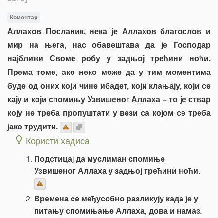
Коментар
Аллахов Посланик, нека је Аллахов благослов и
мир на њега, нас обавештава да је Господар
најближи Своме робу у задњој трећини ноћи.
Према томе, ако неко може да у тим моментима
буде од оних који чине ибадет, који клањају, који се
кају и који спомињу Узвишеног Аллаха – то је ствар
коју не треба пропуштати у вези са којом се треба
јако трудити.
Користи хадиса
Подстицај да муслиман спомиње
Узвишеног Аллаха у задњој трећини ноћи.
Времена се међусобно разликују када је у
питању спомињање Аллаха, дова и намаз.