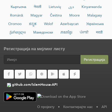
Кыргызча
नेपाली
Lietuvių
دری
Kinyarwanda
Română
Magyar
Čeština
Moore
Malagasy
Oromoo
ಕನ್ನಡ
Wolof
Azərbaycan
Українська
ქართული
Македонски
ភាសាខ្មែរ
ਪੰਜਾਬੀ
मराठी
Регистрација на мејлинг листу
Регистрација
github.com/IslamHouse-API
О пројекту
•
Контактирајте нас
•
API