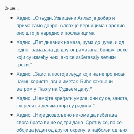
Више...
Хадис: „О људи, Узвишени Аллах је добар и
прима само добро. Аллах је верницима наредио
оно што је наредио и посланицима
Хадис: „Пет дневних намаза, џума до џуме, и од
једног рамазана до другог рамазана, бришу грехе
који су између њих, ако се избегавају велики
греси.“
Хадис: „Заиста постоје људи који на непрописан
начин користе јавни иметак. Биће кажњени
ватром у Паклу на Судњем дану.”
Хадис: „Немојте вређати умрле, они су се, заиста,
сусрели са делима која су радили.”
Хадис: „Није дозвољено никоме да избегава
свога брата више од три дана. Сретну се, па се
обојица један од другог окрену, а најбољи од њих