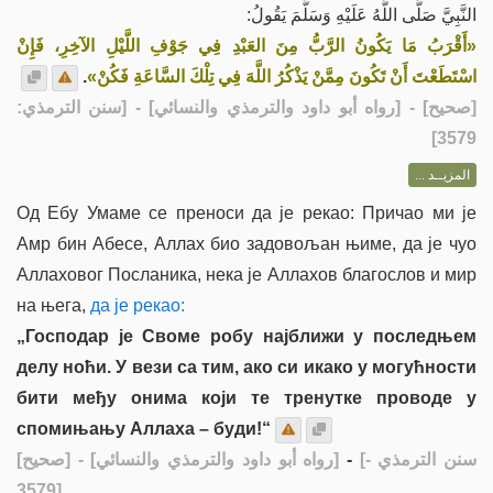
النَّبِيَّ صَلَّى اللَّهُ عَلَيْهِ وَسَلَّمَ يَقُولُ:
«أَقْرَبُ مَا يَكُونُ الرَّبُّ مِنَ العَبْدِ فِي جَوْفِ اللَّيْلِ الآخِرِ، فَإِنْ
.
اسْتَطَعْتَ أَنْ تَكُونَ مِمَّنْ يَذْكُرُ اللَّهَ فِي تِلْكَ السَّاعَةِ فَكُنْ»
] - [رواه أبو داود والترمذي والنسائي] - [سنن الترمذي:
صحيح
[
3579]
المزيــد ...
Од Ебу Умаме се преноси да је рекао: Причао ми је
Амр бин Абесе, Аллах био задовољан њиме, да је чуо
Аллаховог Посланика, нека је Аллахов благослов и мир
на њега,
да је рекао:
„Господар је Своме робу најближи у последњем
делу ноћи. У вези са тим, ако си икако у могућности
бити међу онима који те тренутке проводе у
спомињању Аллаха – буди!“
[صحيح]
- [رواه أبو داود والترمذي والنسائي]
-
[سنن الترمذي -
3579]