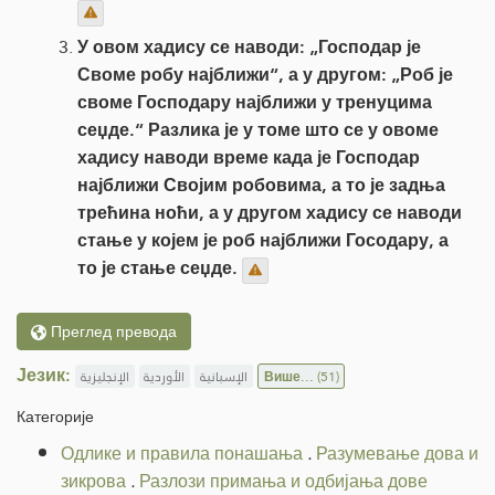
У овом хадису се наводи: „Господар је
Своме робу најближи“, а у другом: „Роб је
своме Господару најближи у тренуцима
сеџде.“ Разлика је у томе што се у овоме
хадису наводи време када је Господар
најближи Својим робовима, а то је задња
трећина ноћи, а у другом хадису се наводи
стање у којем је роб најближи Госодару, а
то је стање сеџде.
Преглед превода
Језик:
الإنجليزية
الأوردية
الإسبانية
Више...
(51)
Категорије
Одлике и правила понашања
.
Разумевање дова и
зикрова
.
Разлози примања и одбијања дове