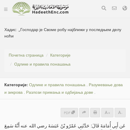
Хадис:
„Господар је Своме робу најближи у последњем делу
ноћи
Почетна страница
Категорије
Одлике и правила понашања
Категорије:
Одлике и правила понашања
.
Разумевање дова
и зикрова
.
Разлози примања и одбијања дове
.
PDF
+
-
عَن أَبِي أُمَامَةَ قَالَ: حَدَّثَنِي عَمْرُو بْنُ عَبَسَةَ رضي الله عنه أَنَّهُ سَمِعَ