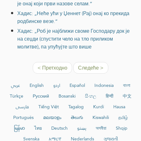
је онај који први назове селам.”
Хадис: „Неће ући у Џеннет (Рај) онај ко прекида
родбинске везе.”
Хадис: „Роб је најближи своме Господару док је
на сеџди (спустити чело на тло приликом
молитве), па упућујте што више
< Претходно
Следеће >
عربي
English
اردو
Español
Indonesia
বাংলা
Türkçe
Русский
Bosanski
සිංහල
हिन्दी
中文
فارسی
Tiếng Việt
Tagalog
Kurdî
Hausa
Português
മലയാളം
తెలుగు
Kiswahili
தமிழ்
မြန်မာ
ไทย
Deutsch
پښتو
অসমীয়া
Shqip
Svenska
አማርኛ
Nederlands
ગુજરાતી