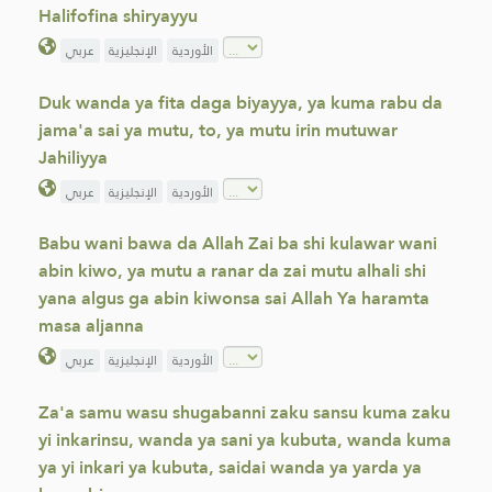
Halifofina shiryayyu
الأوردية
الإنجليزية
عربي
Duk wanda ya fita daga biyayya, ya kuma rabu da
jama'a sai ya mutu, to, ya mutu irin mutuwar
Jahiliyya
الأوردية
الإنجليزية
عربي
Babu wani bawa da Allah Zai ba shi kulawar wani
abin kiwo, ya mutu a ranar da zai mutu alhali shi
yana algus ga abin kiwonsa sai Allah Ya haramta
masa aljanna
الأوردية
الإنجليزية
عربي
Za'a samu wasu shugabanni zaku sansu kuma zaku
yi inkarinsu, wanda ya sani ya kubuta, wanda kuma
ya yi inkari ya kubuta, saidai wanda ya yarda ya