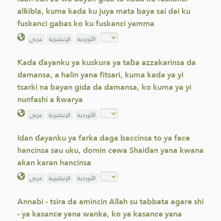
alƙibla, kuma kada ku juya mata baya sai dai ku
fuskanci gabas ko ku fuskanci yamma
الأوردية
الإنجليزية
عربي
Kada ɗayanku ya kuskura ya taɓa azzakarinsa da
damansa, a halin yana fitsari, kuma kada ya yi
tsarki na bayan gida da damansa, ko kuma ya yi
nunfashi a ƙwarya
الأوردية
الإنجليزية
عربي
Idan ɗayanku ya farka daga baccinsa to ya face
hancinsa sau uku, domin cewa Shaiɗan yana kwana
akan karan hancinsa
الأوردية
الإنجليزية
عربي
Annabi - tsira da amincin Allah su tabbata agare shi
- ya kasance yana wanka, ko ya kasance yana