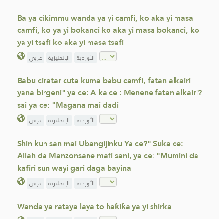
Ba ya cikimmu wanda ya yi camfi, ko aka yi masa
camfi, ko ya yi bokanci ko aka yi masa bokanci, ko
ya yi tsafi ko aka yi masa tsafi
الأوردية
الإنجليزية
عربي
Babu ciratar cuta kuma babu camfi, fatan alkairi
yana birgeni" ya ce: A ka ce : Menene fatan alkairi?
sai ya ce: "Magana mai dadi
الأوردية
الإنجليزية
عربي
Shin kun san mai Ubangijinku Ya ce?" Suka ce:
Allah da Manzonsane mafi sani, ya ce: "Mumini da
kafiri sun wayi gari daga bayina
الأوردية
الإنجليزية
عربي
Wanda ya rataya laya to haƙiƙa ya yi shirka