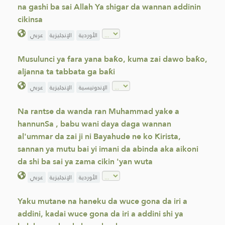
na gashi ba sai Allah Ya shigar da wannan addinin
cikinsa
الأوردية
الإنجليزية
عربي
Musulunci ya fara yana baƙo, kuma zai dawo baƙo,
aljanna ta tabbata ga baƙi
الإندونيسية
الإنجليزية
عربي
Na rantse da wanda ran Muhammad yake a
hannunSa , babu wani daya daga wannan
al'ummar da zai ji ni Bayahude ne ko Kirista,
sannan ya mutu bai yi imani da abinda aka aikoni
da shi ba sai ya zama cikin 'yan wuta
الأوردية
الإنجليزية
عربي
Yaku mutane na haneku da wuce gona da iri a
addini, kadai wuce gona da iri a addini shi ya