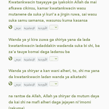
Kwatankwacin tsayayye ga iyakokin Allah da mai
afkawa cikinsu, kamar kwatankwacin wasu
mutanene da suka yi kuri'a a jirgin ruwa, sai wasu
suka samu samansa, wasunsu kuma kasansa
الأوردية
الإنجليزية
عربي
Wanda ya yi kira zuwa ga shiriya yana da lada
kwatankwacin ladaddakin wadanda suka bi shi, ba
za’a tauye komai daga ladansu ba
الأوردية
الإنجليزية
عربي
Wanda ya shiryar a kan wani alheri, to, shi ma yana
da kwatankwacin ladan wanda ya aikatashi
الأوردية
الإنجليزية
عربي
na rantse da Allah, Allah ya shiryar da mutum daya
da kai shi ne mafi alheri daga jajayen ni'imomi
(rakuma)