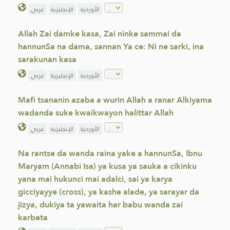
الأوردية
الإنجليزية
عربي
Allah Zai damke kasa, Zai ninke sammai da
hannunSa na dama, sannan Ya ce: Ni ne sarki, ina
sarakunan kasa
الأوردية
الإنجليزية
عربي
Mafi tsananin azaba a wurin Allah a ranar Alkiyama
wadanda suke kwaikwayon halittar Allah
الأوردية
الإنجليزية
عربي
Na rantse da wanda raina yake a hannunSa, Ibnu
Maryam (Annabi Isa) ya kusa ya sauka a cikinku
yana mai hukunci mai adalci, sai ya karya
gicciyayye (cross), ya kashe alade, ya sarayar da
jizya, dukiya ta yawaita har babu wanda zai
karbeta