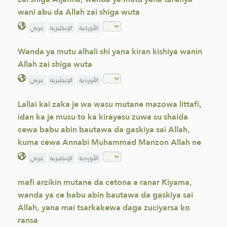
wani abu da Allah zai shiga wuta
الأوردية
الإنجليزية
عربي
Wanda ya mutu alhali shi yana kiran kishiya wanin
Allah zai shiga wuta
الأوردية
الإنجليزية
عربي
Lallai kai zaka je wa wasu mutane mazowa littafi,
idan ka je musu to ka kirayesu zuwa su shaida
cewa babu abin bautawa da gaskiya sai Allah,
kuma cewa Annabi Muhammad Manzon Allah ne
الأوردية
الإنجليزية
عربي
mafi arzikin mutane da cetona a ranar Kiyama,
wanda ya ce babu abin bautawa da gaskiya sai
Allah, yana mai tsarkakewa daga zuciyarsa ko
ransa