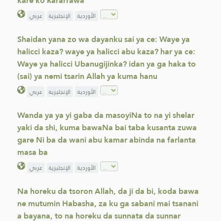
kare ko ƙararrawa
الأوردية
الإنجليزية
عربي
Shaidan yana zo wa dayanku sai ya ce: Waye ya
halicci kaza? waye ya halicci abu kaza? har ya ce:
Waye ya halicci Ubanugijinka? idan ya ga haka to
(sai) ya nemi tsarin Allah ya kuma hanu
الأوردية
الإنجليزية
عربي
Wanda ya ya yi gaba da masoyiNa to na yi shelar
yaki da shi, kuma bawaNa bai taba kusanta zuwa
gare Ni ba da wani abu kamar abinda na farlanta
masa ba
الأوردية
الإنجليزية
عربي
Na horeku da tsoron Allah, da ji da bi, koda bawa
ne mutumin Habasha, za ku ga sabani mai tsanani
a bayana, to na horeku da sunnata da sunnar