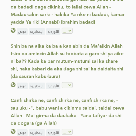
da badadi daga cikinku, to lallai cewa Allah -
Madaukakin sarki - hakika Ya rike ni badadi, kamar
yadda Ya riki (Annabi) Ibrahim badadi
الأوردية
الإنجليزية
عربي
Shin ba na aika ka ba a kan abin da Ma’aikin Allah
tsira da amincin Allah su tabbata a gare shi ya aike
ni ba?? Kada ka bar mutum-mutumi sai ka share
shi, haka kabari da aka ɗaga shi sai ka daidaita shi
(da sauran kaburbura)
الأوردية
الإنجليزية
عربي
Canfi shirka ne, canfi shirka ne, canfi shirka ne, -
sau uku -", babu wani a cikinmu saidai, saidai cewa
Allah - Mai girma da daukaka - Yana tafiyar da shi
da dogara (ga Allah)
الأوردية
الإنجليزية
عربي