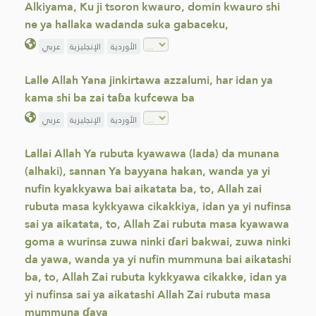
Alkiyama, Ku ji tsoron kwauro, domin kwauro shi
ne ya hallaka wadanda suka gabaceku,
الأوردية
الإنجليزية
عربي
Lalle Allah Yana jinkirtawa azzalumi, har idan ya
kama shi ba zai taɓa kufcewa ba
الأوردية
الإنجليزية
عربي
Lallai Allah Ya rubuta kyawawa (lada) da munana
(alhaki), sannan Ya bayyana hakan, wanda ya yi
nufin kyakkyawa bai aikatata ba, to, Allah zai
rubuta masa kykkyawa cikakkiya, idan ya yi nufinsa
sai ya aikatata, to, Allah Zai rubuta masa kyawawa
goma a wurinsa zuwa ninki ɗari bakwai, zuwa ninki
da yawa, wanda ya yi nufin mummuna bai aikatashi
ba, to, Allah Zai rubuta kykkyawa cikakke, idan ya
yi nufinsa sai ya aikatashi Allah Zai rubuta masa
mummuna ɗaya