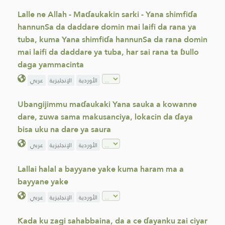
Lalle ne Allah - Maɗaukakin sarki - Yana shimfiɗa
hannunSa da daddare domin mai laifi da rana ya
tuba, kuma Yana shimfiɗa hannunSa da rana domin
mai laifi da daddare ya tuba, har sai rana ta ɓullo
daga yammacinta
الأوردية
الإنجليزية
عربي
Ubangijimmu maɗaukaki Yana sauka a kowanne
dare, zuwa sama makusanciya, lokacin da ɗaya
bisa uku na dare ya saura
الأوردية
الإنجليزية
عربي
Lallai halal a bayyane yake kuma haram ma a
bayyane yake
الأوردية
الإنجليزية
عربي
Kada ku zagi sahabbaina, da a ce ɗayanku zai ciyar