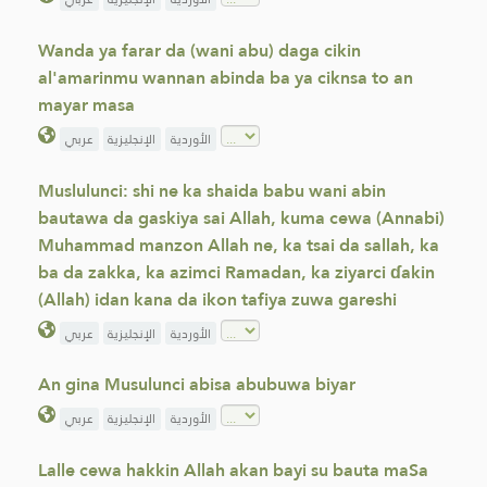
Wanda ya farar da (wani abu) daga cikin
al'amarinmu wannan abinda ba ya ciknsa to an
mayar masa
الأوردية
الإنجليزية
عربي
Muslulunci: shi ne ka shaida babu wani abin
bautawa da gaskiya sai Allah, kuma cewa (Annabi)
Muhammad manzon Allah ne, ka tsai da sallah, ka
ba da zakka, ka azimci Ramadan, ka ziyarci ɗakin
(Allah) idan kana da ikon tafiya zuwa gareshi
الأوردية
الإنجليزية
عربي
An gina Musulunci abisa abubuwa biyar
الأوردية
الإنجليزية
عربي
Lalle cewa hakkin Allah akan bayi su bauta maSa