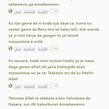
saɓawarsu ga annabawansu
الأوردية
الإنجليزية
عربي
Ku isar game da ni koda aya daya ce, kuma ku
zantar game da Banu Isra'ial babu laifi, duk wanda
ya yi mini karya da gangan to ya tanadi
mazauninsa a wuta
الأوردية
الإنجليزية
عربي
Ku saurara, kada wani mutum Hadisi ya je masa
daga gareni alhali shi yana kishingide akan
mazauninsa sai ya ce: Tsakanin mu da ku littafin
Allah
الأوردية
الإنجليزية
عربي
Tsinuwar Allah ta tabbata a kan Yahudawa da
Nasara, sun riƙi kaburburan Annabawansu