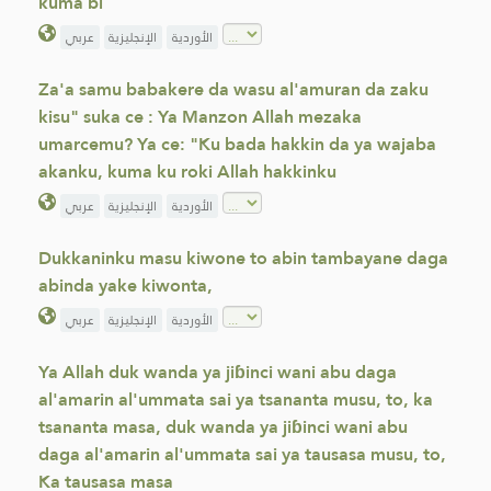
kuma bi
الأوردية
الإنجليزية
عربي
Za'a samu babakere da wasu al'amuran da zaku
kisu" suka ce : Ya Manzon Allah mezaka
umarcemu? Ya ce: "Ku bada hakkin da ya wajaba
akanku, kuma ku roki Allah hakkinku
الأوردية
الإنجليزية
عربي
Dukkaninku masu kiwone to abin tambayane daga
abinda yake kiwonta,
الأوردية
الإنجليزية
عربي
Ya Allah duk wanda ya jiɓinci wani abu daga
al'amarin al'ummata sai ya tsananta musu, to, ka
tsananta masa, duk wanda ya jiɓinci wani abu
daga al'amarin al'ummata sai ya tausasa musu, to,
Ka tausasa masa