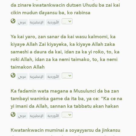
da zinare kwatankwacin dutsen Uhudu ba zai kai
cikin mudun ɗayansu ba, ko rabinsa
الأوردية
الإنجليزية
عربي
Ya kai yaro, zan sanar da kai wasu kalmomi, ka
kiyaye Allah Zai kiyayeka, ka kiyaye Allah zaka
sameshi a daura da kai, idan za ka yi roƙo, to, ka
roƙi Allah, idan za ka nemi taimako, to, ka nemi
taimakon Allah
الأوردية
الإنجليزية
عربي
Ka fadamin wata magana a Musulunci da ba zan
tambayi waninka game da ita ba, ya ce: "Ka ce na
yi imani da Allah, sannan ka tabbatu akan hakan
الأوردية
الإنجليزية
عربي
Kwatankwacin muminai a soyayyarsu da jinkansu