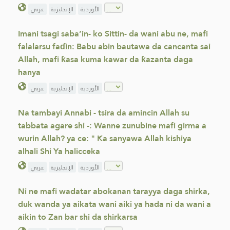
الأوردية
الإنجليزية
عربي
Imani tsagi saba’in- ko Sittin- da wani abu ne, mafi
falalarsu faɗin: Babu abin bautawa da cancanta sai
Allah, mafi ƙasa kuma kawar da ƙazanta daga
hanya
الأوردية
الإنجليزية
عربي
Na tambayi Annabi - tsira da amincin Allah su
tabbata agare shi -: Wanne zunubine mafi girma a
wurin Allah? ya ce: " Ka sanyawa Allah kishiya
alhali Shi Ya halicceka
الأوردية
الإنجليزية
عربي
Ni ne mafi wadatar abokanan tarayya daga shirka,
duk wanda ya aikata wani aiki ya hada ni da wani a
aikin to Zan bar shi da shirkarsa