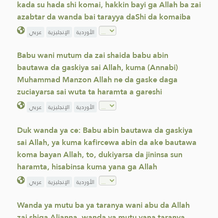
kada su hada shi komai, hakkin bayi ga Allah ba zai
azabtar da wanda bai tarayya daShi da komaiba
الأوردية
الإنجليزية
عربي
Babu wani mutum da zai shaida babu abin
bautawa da gaskiya sai Allah, kuma (Annabi)
Muhammad Manzon Allah ne da gaske daga
zuciayarsa sai wuta ta haramta a gareshi
الأوردية
الإنجليزية
عربي
Duk wanda ya ce: Babu abin bautawa da gaskiya
sai Allah, ya kuma kafircewa abin da ake bautawa
koma bayan Allah, to, dukiyarsa da jininsa sun
haramta, hisabinsa kuma yana ga Allah
الأوردية
الإنجليزية
عربي
Wanda ya mutu ba ya taranya wani abu da Allah
zai shiga Aljanna, wanda ya mutu yana taranya