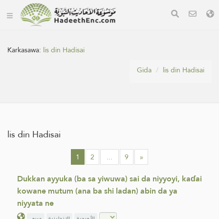
Karkasawa:
lis din Hadisai
Gida
lis din Hadisai
lis din Hadisai
1
2
...
9
»
Dukkan ayyuka (ba sa yiwuwa) sai da niyyoyi, kaɗai
kowane mutum (ana ba shi ladan) abin da ya
niyyata ne
الأوردية
الإنجليزية
عربي