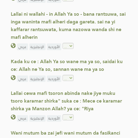
Lallai ni wallahi - in Allah Ya so - bana rantsuwa, sai
inga waninta mafi alheri daga gareta. sai na yi
kaffarar rantsuwata, kuma nazowa wanda shi ne
mafi alherin
الأوردية
الإنجليزية
عربي
Kada ku ce : Allah Ya so wane ma ya so, saidai ku
ce: Allah ne Ya so, sannan wane ma ya so
الأوردية
الإنجليزية
عربي
Lallai cewa mafi tsoron abinda nake jiye muku
tsoro karamar shirka" suka ce : Mece ce karamar
shirka ya Manzon Allah? ya ce: "Riya
الأوردية
الإنجليزية
عربي
Wani mutum ba zai jefi wani mutum da fasiƙanci